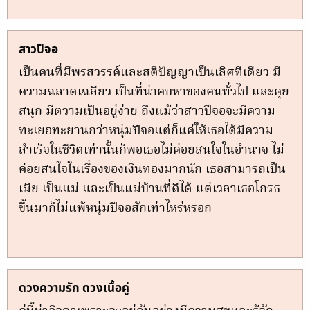
สาวปีจอ
เป็นคนที่มีพรสวรรค์และสติปัญญาเป็นเลิศทีเดียว มี
ความฉลาดเฉลียว เป็นที่น่าคบหาของคนทั่วไป และคุย
สนุก มีตวามเป็นอยู่ง่าย ถึงแม้ว่าสาวปีจอจะมีความ
ทะเยอทะยานกว่าหนุ่มปีจอแต่ก็แค่ให้เธอได้มีความ
สำเร็จในชีวิตเท่านั้นก็พอเธอไม่ค่อยสนใจในอำนาจ ไม่
ค่อยสนใจในเรื่องของเงินทองมากนัก เธอสามารถเป็น
เมีย เป็นแม่ และเป็นแม่บ้านที่ดีได้ แต่เวลาเธอโกรธ
ขึ้นมาก็ไม่แพ้หนุ่มปีจอสักเท่าไหร่หรอก
ดวงความรัก ดวงเนื้อคู่