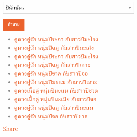
ทำนาย
ดูดวงคู่รัก หนุ่มปีระกา กับสาวปีมะโรง
ดูดวงคู่รัก หนุ่มปีฉลู กับสาวปีมะเส็ง
ดูดวงคู่รัก หนุ่มปีระกา กับสาวปีมะโรง
ดูดวงคู่รัก หนุ่มปีฉลู กับสาวปีเถาะ
ดูดวงคู่รัก หนุ่มปีขาล กับสาวปีจอ
ดูดวงคู่รัก หนุ่มปีมะแม กับสาวปีเถาะ
ดูดวงเนื้อคู่ หนุ่มปีมะแม กับสาวปีชวด
ดูดวงเนื้อคู่ หนุ่มปีมะเมีย กับสาวปีจอ
ดูดวงคู่รัก หนุ่มปีฉลู กับสาวปีมะแม
ดูดวงคู่รัก หนุ่มปีจอ กับสาวปีขาล
Share