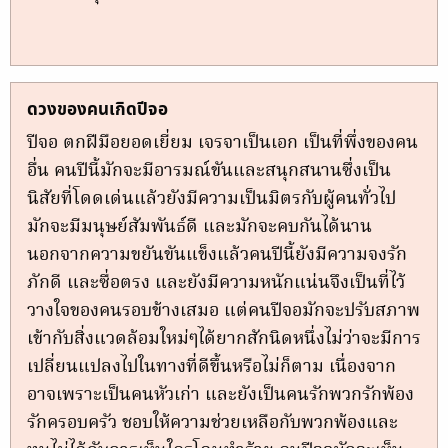
ดวงของคนเกิดปีจอ
ปีจอ ตกฝีมือยอดเยี่ยม เจรจาเป็นเอก เป็นที่พึ่งของคน
อื่น คนปีนี้มักจะมีอารมณ์ขันและสนุกสนานซึ่งเป็น
นิสัยที่โดดเด่นแล้วยังมีความเป็นมิตรกับผู้คนทั่วไป
มักจะมีมนุษย์สัมพันธ์ดี และมักจะคบกันได้นาน
นอกจากความขยันขันแข็งแล้วคนปีนี้ยังมีความจงรัก
ภักดี และซื่อตรง และยังมีความหนักแน่นจึงเป็นที่ไว้
วางใจของคนรอบข้างเสมอ แต่คนปีจอมักจะปรับสภาพ
เข้ากับสิ่งแวดล้อมใหม่ๆได้ยากสักนิดหนึ่งไม่ว่าจะมีการ
เปลี่ยนแปลงไปในทางที่ดีขึ้นหรือไม่ก็ตาม เนื่องจาก
อาจเพราะเป็นคนหัวเก่า และยังเป็นคนรักพวกรักพ้อง
รักครอบครัว ชอบให้ความช่วยเหลือกับพวกพ้องและ