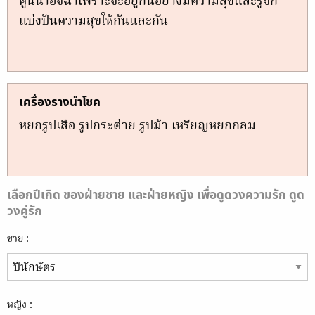
คู่นี้น่าอิจฉาเพราะจะอยู่กันอย่างมีความสุขและรู้จัก
แบ่งปันความสุขให้กันและกัน
เครื่องรางนำโชค
หยกรูปเสือ รูปกระต่าย รูปม้า เหรียญหยกกลม
เลือกปีเกิด ของฝ่ายชาย และฝ่ายหญิง เพื่อดูดวงความรัก ดูด
วงคู่รัก
ชาย :
หญิง :