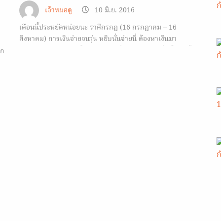
เจ้าหมอดู
10 มิ.ย. 2016
เดือนนี้ประหยัดหน่อยนะ ราศีกรกฎ (16 กรกฎาคม – 16
สิงหาคม) การเงินจ่ายจนวุ่น หยิบนั่นจ่ายนี่ ต้องหาเงินมา
หมุนเวียนตลอด เงินก็ใช้หัวสมองก็เริ่มเครียด ดวงเรื่องโชคยังไม่มี
าก
ได้มาต้องรีบเก็บไว้ก่อน กลางเดือนจ่ายเงินเก่ง มือเติบ…