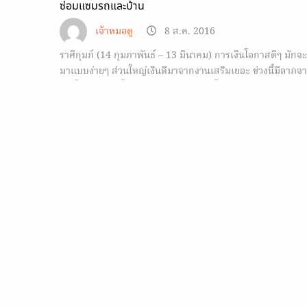
ซ่อมแซมรถและบ้าน
เจ้าหมอดู
8 ส.ค. 2016
ราศีกุมภ์ (14 กุมภาพันธ์ – 13 มีนาคม) การเงินโอกาสดีๆ มักจะ
มาแบบง่ายๆ ส่วนใหญ่เงินดีมาจากงานเสริมเยอะ ช่วงนี้มีลาภจ
ทางไกล หรือคนไกล กลางเดือนเงินหมดไปกับค่าเดินทาง ท่อง
เที่ยว ซื้อรถ ผ่อนรถ…