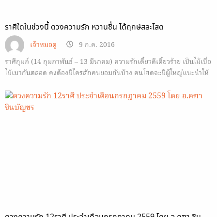
ราศีใดในช่วงนี้ ดวงความรัก หวานชื่น ได้ฤกษ์สละโสด
เจ้าหมอดู
9 ก.ค. 2016
ราศีกุมภ์ (14 กุมภาพันธ์ – 13 มีนาคม) ความรักเดี๋ยวดีเดี๋ยวร้าย เป็นไม้เบื่อ
ไม้เมากันตลอด คงต้องมีใครสักคนยอมกันบ้าง คนโสดจะมีผู้ใหญ่แนะนำให้
รู้จักคนใหม่ๆ คนที่เข้ามาช่วงนี้จะอายุมากกว่า กลางเดือนความรักขัดแย้ง
กันเพราะมือที่สาม ช่วงนี้จิตใจไม่หนักแน่น คิดแต่เรื่องร้าย คนโสดดวงเนื้อคู่
จะ…
ดวงความรัก 12ราศี ประจำเดือนกรกฎาคม 2559 โดย อ.คฑา ชิน