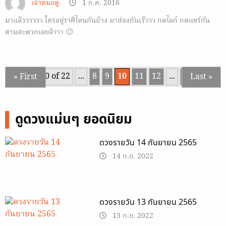
เจ้าหมอดู
1 ก.ค. 2016
มาแล้วววววว ใครอยู่ราศีไหนกันบ้าง มาส่องกันเร๊ววว กดไลก์ กดแชร์กัน
ตามสะดวกเลยจ้าาา 🙂
Page 10 of 22
...
8
9
10
11
12
...
20
...
« First
Last »
ดูดวงแม่นๆ ยอดนิยม
ดวงรายวัน 14 กันยายน 2565
14 ก.ย. 2022
ดวงรายวัน 13 กันยายน 2565
13 ก.ย. 2022