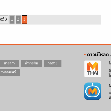
of 3
1
2
3
ดาวน์โหลด
M
หวยลาว
ทำนายฝัน
วัดสวย
ต
ะทงออนไลน์
โ
M
ค
ม