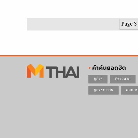
วงการเงิน โดยเฉพาะ ของ อ.มดดำ มาบอกกันครับ
Page 3 
คำค้นยอดฮิต
ดูดวง
ตรวจหวย
ดูดวงรายวัน
ลอยกร