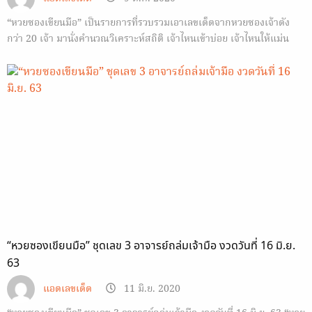
“หวยซองเขียนมือ” เป็นรายการที่รวบรวมเอาเลขเด็ดจากหวยซองเจ้าดัง
กว่า 20 เจ้า มานั่งคำนวณวิเคราะห์สถิติ เจ้าไหนเข้าบ่อย เจ้าไหนให้แม่น
เลขไหนให้เยอะ เลขไหนเข้าบ่อยคำนวณจากสถิติหวยในแต่ละวันแต่ละงวด
จนตกผลึกเป็นตัวเลขเท่าที่เห็นในคลิป (สนับสนุนให้ทุกท่านซื้อสลากกินแบ่ง
รัฐบาล) https://seeme.me/ch/lekded/9ajvll นึกถึง “หวยซอง” ต้อง
รายการหวยซองเขียนมือเท่านั้น…
“หวยซองเขียนมือ” ชุดเลข 3 อาจารย์ถล่มเจ้ามือ งวดวันที่ 16 มิ.ย.
63
แอดเลขเด็ด
11 มิ.ย. 2020