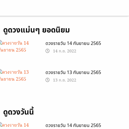
ดูดวงแม่นๆ ยอดนิยม
ดวงรายวัน 14 กันยายน 2565
14 ก.ย. 2022
ดวงรายวัน 13 กันยายน 2565
13 ก.ย. 2022
ดูดวงวันนี้
ดวงรายวัน 14 กันยายน 2565