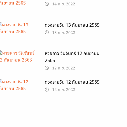
14 ก.ย. 2022
ดวงรายวัน 13 กันยายน 2565
13 ก.ย. 2022
หวยลาว วันจันทร์ 12 กันยายน
2565
12 ก.ย. 2022
ดวงรายวัน 12 กันยายน 2565
12 ก.ย. 2022