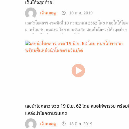
เต็มโค้งสุดท้าย!
เจ้าหมอดู
10 ก.ค. 2019
เลขนำโชคลาว งวดวันที่ 10 กรกฎาคม 2562 โดย หมอไก่ให้โชค
มาพร้อมกับ แหล่งนำโชค ตามวันเกิด จัดเต็มในช่วงโค้งสุดท้าย
แบบไม่มีกั๊ก! ให้ขนาดนี้ พลาดไม่ได้แล้วนะ!
เลขนำโชคลาว งวด 19 มิ.ย. 62 โดย หมอไก่พารวย พร้อมชี
แหล่งนำโชคตามวันเกิด
เจ้าหมอดู
18 มิ.ย. 2019