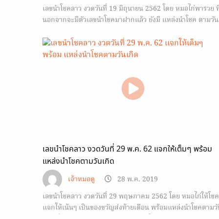
เลขนำโชคลาว งวดวันที่ 19 มิถุนายน 2562 โดย หมอไก่พารวย ที
นอกจากจะมีตัวเลขนำโชคมาฝากแล้ว ยังมี แหล่งนำโชค ตามวัน
เกิด มาให้ด้วย แบบนี้โชคใหญ่จะหนีไปไหนได้
เลขนำโชคลาว งวดวันที่ 29 พ.ค. 62 แจกให้เต็มๆ พร้อม
แหล่งนำโชคตามวันเกิด
เจ้าหมอดู
28 พ.ค. 2019
เลขนำโชคลาว งวดวันที่ 29 พฤษภาคม 2562 โดย หมอไก่ให้โชค
แจกให้เน้นๆ เป็นของขวัญส่งท้ายเดือน พร้อมแหล่งนำโชคตามวั