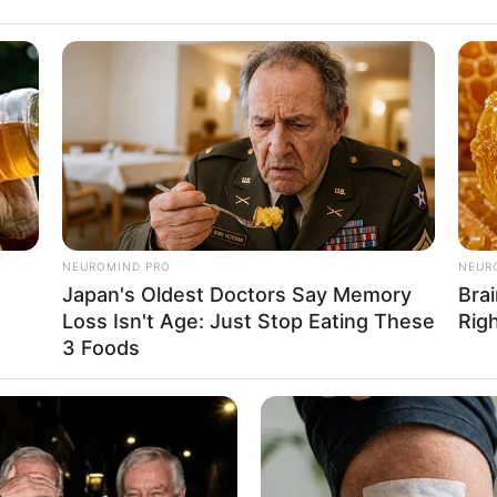
วามหมายที่ควรรู้!
่ดีที่สุด สำหรับงานมงคลทั้งหลาย
ี่ดีรองลงมา สำหรับงานมงคลต่างๆ
บความโชคดี และ โชคลาภ
NEUROMIND PRO
NEUR
Japan's Oldest Doctors Say Memory
Brai
ยชนะ เหมาะสำหรับงานที่ต้องต่อสู้แข่งขัน
Loss Isn't Age: Just Stop Eating These
Rig
3 Foods
สำหรับงานที่ต้องขอความช่วยเหลือจากผู้ใหญ่
ดือนมกราคม