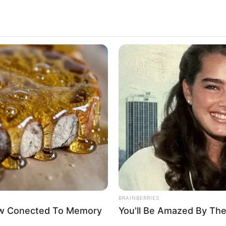
ดปลอดภัยในการเดินทาง มารู้จักดิถีมงคล
…
BRAINBERRIES
Now Conected To Memory
You'll Be Amazed By The