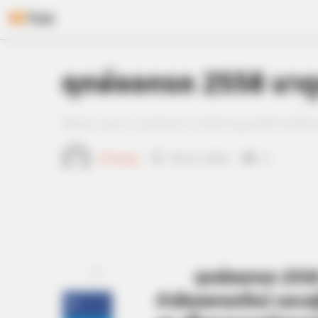
BRAINBERRIES
Enter A World Of Weirdness: 8 Ho
Nobody Dies
Skip
ฤกษ์ออกรถ 2558 มาดูฤ
to
content
Home
/
ดูดวง
/ ฤกษ์ออกรถ 2558 มาดูฤกษ์ดี ก่อนซื้อ
เจ้าหมอดู
20 พ.ย. 2014
6
ฤกษ์ออกรถ 2558 มา
แชร์
กำลังออกรถใหม่ และอย