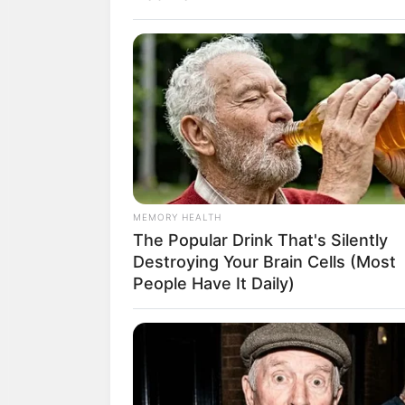
ดิถีมงคล 5 ประการ ค
1.ดิถีออำมฤตโชค
: เป็นดิถีที
2.ดิถีมหาสิทธิโชค
: เป็นดิถีท
3.ดิถีสิทธิโชค
: เป็นดิถีสำหรั
MEMORY HEALTH
The Popular Drink That's Silently
4.ดิถีชัยโชค
: เป็นดิถีสำหรับชั
Destroying Your Brain Cells (Most
People Have It Daily)
5.ดิถีราชาโชค
: ป็นดิถีสำหรับ
ฤกษ์ออกรถ 2558 เ