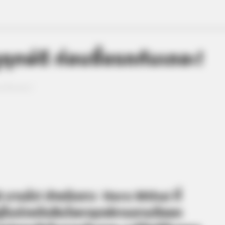
rror Movies Where
กษ์ดี ก่อนซื้อรถกันเถอะ!
รถกันเถอะ!
แล้ว! สำหรับชาว
Horo Mthai
ที่
ู่ในช่วงตัดสินใจหาฤกษ์งามยามดีออก