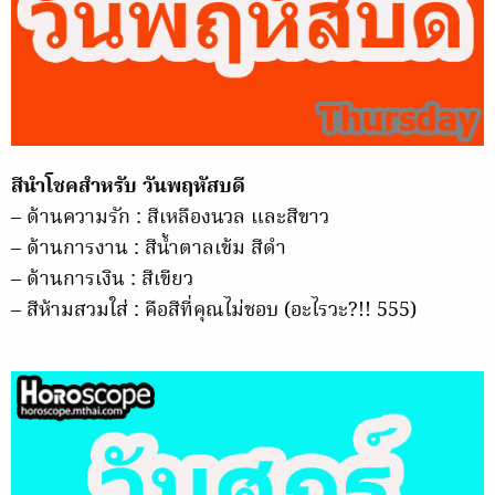
สีนำโชคสำหรับ วันพฤหัสบดี
– ด้านความรัก : สีเหลืองนวล และสีขาว
– ด้านการงาน : สีน้ำตาลเข้ม สีดำ
– ด้านการเงิน : สีเขียว
– สีห้ามสวมใส่ : คือสีที่คุณไม่ชอบ (อะไรวะ?!! 555)