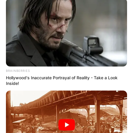
ถามว่าทำไมถึงเป็นแบบนั้น ทั้งหมดล้วนแล้วแต่เกิด
จากโชคชะตาที่กำหนดมาแล้ว รูปหน้าของแต่ละคนจะมี
การเปลี่ยนแปลงออกไปตามกาลเวลา บางคนศัลยกรรม
เพิ่มเติม เพื่อความสวยงามบนใบหน้า แต่ในด้าน
โหงวเฮ้ง
กลับเป็นลักษณะโหวงเฮ้งที่ไม่ดี ไม่เรียกเงินเรียกทอง เรียก
แต่ความเดือดเนื้อร้อนใจมาให้เสมอ ผิดกับบางคนที่หน้าตา
บ้านๆ ไม่มีอะไรโดดเด่น แต่กลับมีบุญวาสนาดี หรือมีโอกาส
ต่างจนกลายเป็นคนรวยได้
BRAINBERRIES
Hollywood's Inaccurate Portrayal of Reality - Take a Look
Inside!