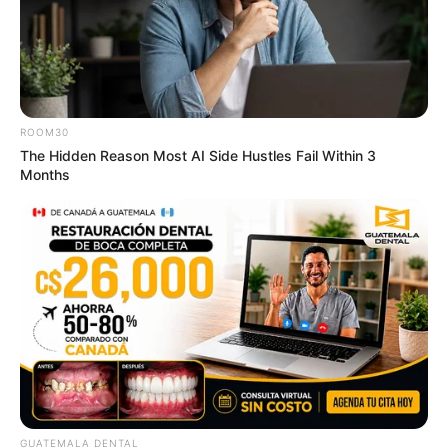
ROOM30
The Hidden Reason Most AI Side Hustles Fail Within 3
Months
$30k In Debt Relief Scandal: What Financial
Institutions Quietly Conceal
JG WENTWORTH
GUATEMALA DENTAL