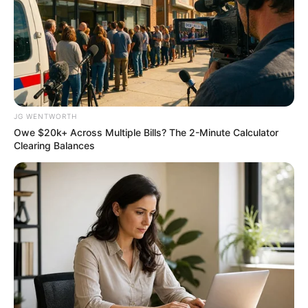
Arthrologist Begs To Stop Buying Knee Braces -
Do This Instead
FORGE BODY
JG WENTWORTH
Owe $20k+ Across Multiple Bills? The 2-Minute Calculator
Clearing Balances
Surgeons: This Simple Method Ends Joint Pain &
Arthritis! Try It!
FORGE BODY