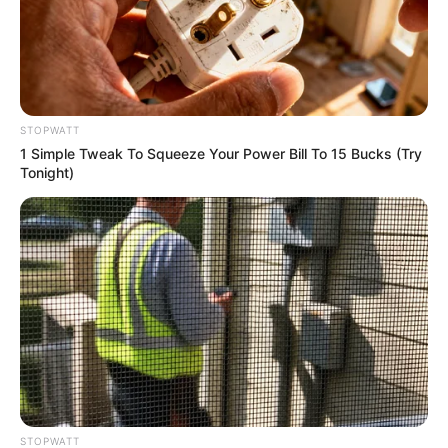
STOPWATT
1 Simple Tweak To Squeeze Your Power Bill To 15 Bucks (Try
Tonight)
One Business Model Eliminated The #1 Reason
Side Hustles Fail
ROOM30
STOPWATT