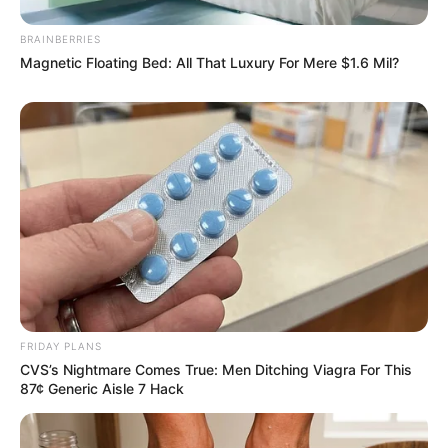
BRAINBERRIES
Magnetic Floating Bed: All That Luxury For Mere $1.6 Mil?
4x Stronger Than Viagra! This To Perform Better
MEDVI
FRIDAY PLANS
CVS’s Nightmare Comes True: Men Ditching Viagra For This
87¢ Generic Aisle 7 Hack