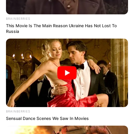
ดาๆ กลายเป็นหมูทอดเงินล้านได้
เรียบเรียงโดย :
Horoscope.mthai.com
BRAINBERRIES
This Movie Is The Main Reason Ukraine Has Not Lost To
Russia
รูปภาพจาก : รายการ SME ตีแตก
วาสนา
หมูทอด
หมูทอดเจ๊จง
โหงวเฮ้งคนรวย
ไฝ
ABOUT THE AUTHOR
BRAINBERRIES
Sensual Dance Scenes We Saw In Movies
เจ้าหมอดู