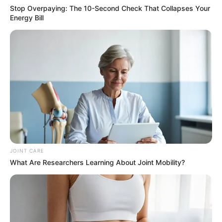
Stop Overpaying: The 10-Second Check That Collapses Your
Energy Bill
Between School Runs And Bedtime, She Found 15
Minutes That Pay
ROOM30
เรื่องอื่นๆ ที่น่าสนใจ
JOINT CARE
What Are Researchers Learning About Joint Mobility?