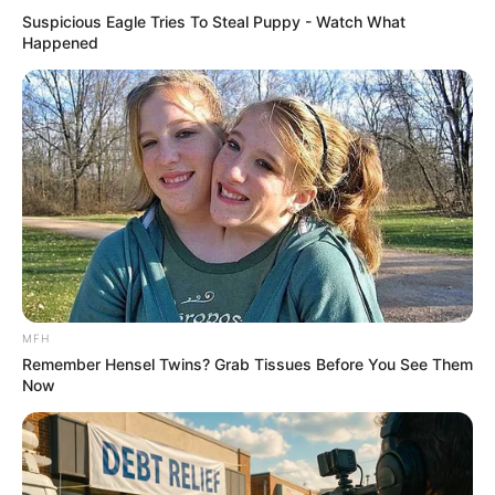
Suspicious Eagle Tries To Steal Puppy - Watch What
Happened
Neuropathy Has Linked To A Common Habit. Do
You Do It?
NERVE FLOW
MFH
Remember Hensel Twins? Grab Tissues Before You See Them
Now