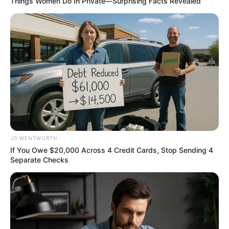
Things Women Do In Private—Surprising Facts Revealed
22,000 Sales. 0.6% Refund Rate. What This AI
Business Gets Right
ROOM30
JG WENTWORTH
If You Owe $20,000 Across 4 Credit Cards, Stop Sending 4
Separate Checks
Paying $500/Mo In Debt Interest? You Are Getting
Ruthlessly Fleeced
JG WENTWORTH