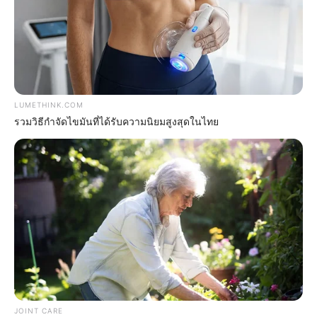
ตำแหน่งไฝ ที่บอกชะตาเรื่องคู่และความรัก ใครมีตรงไหนบ้าง เช็ก
เลย!
12 ต.ค. 2019
LUMETHINK.COM
รวมวิธีกำจัดไขมันที่ได้รับความนิยมสูงสุดในไทย
หาคำตอบ กับความเชื่อที่ว่า…เทวดาประจำตัว มีจริงหรือ ?
3 ก.ย. 2015
JOINT CARE