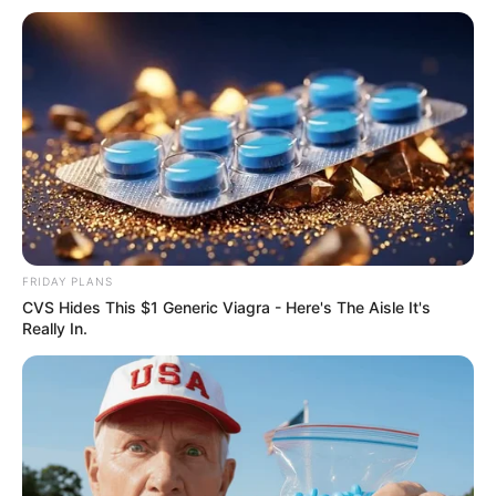
Arthrologist Begs To Stop Buying Knee Braces -
Do This Instead
FORGE BODY
FRIDAY PLANS
CVS Hides This $1 Generic Viagra - Here's The Aisle It's
Really In.