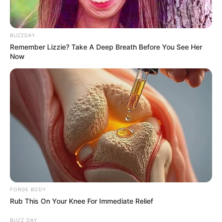
MEDVI
BUZZDAY
Remember Lizzie? Take A Deep Breath Before You See Her
Now
CVS’s Nightmare Comes True: Men Ditching Viagra
For This 87¢ Generic Aisle 7 Hack
FRIDAY PLANS
FORGE BODY
Rub This On Your Knee For Immediate Relief
BUZZ DAY