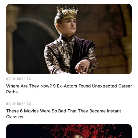
คนเยอะๆ จะประสบความสำเร็จ
2. เนื้อแก้มที่เยอะ
แสดงให้เห็นถึงการเงินที่มั่งคั่ง และคู่
ครองที่ดีแสนดี
3.ถัดไปที่ติ่งหู ไม่ติดเรียบไปกับข้างแก้ม
มีเนื้อติ่งหูเล็ก
น้อย พอสวยงาม จะเป็นคนที่มีลูกหลานดี ไม่เกเร หัวดีมี
การศึกษา ช่วยทำมาหากิน
4. คางกลม
อวบอิ่ม หมายถึงโหงวเฮ้งของผู้หญิงที่วาสนาดี
BRAINBERRIES
Where Are They Now? 9 Ex-Actors Found Unexpected Career
Paths
จากลักษณะทั้งหมดที่เอ่ยมา เจ๊จงถือว่าเป็นผู้หญิงที่
BRAINBERRIES
มีบุญวาสนาดี คู่ครองคนรักและลูกหลานดี ประสบความ
These 6 Movies Were So Bad That They Became Instant
Classics
สำเร็จในอาชีพที่ทำ และมีเงินทอง มีดวงเป็นเศรษฐี เถ้า
แก่เนี้ย