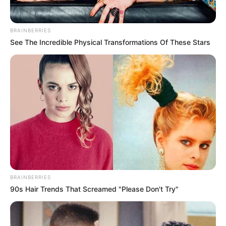
BRAINBERRIES
See The Incredible Physical Transformations Of These Stars
You Wouldn't Believe It If It Wasn't Caught On
Camera!
BRAINBERRIES
BRAINBERRIES
90s Hair Trends That Screamed "Please Don't Try"