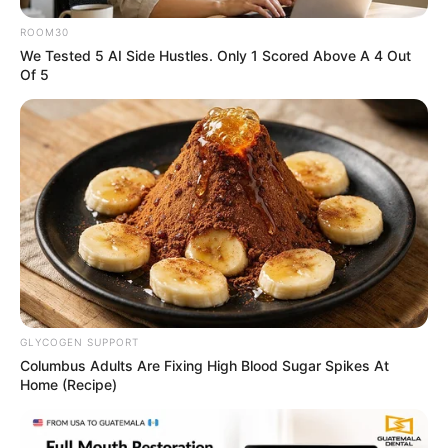
ROOM30
We Tested 5 AI Side Hustles. Only 1 Scored Above A 4 Out
Of 5
$20,000 In Personal Debt? You're Being Bleed Dry
Every Single Month
JG WENTWORTH
GLYCOGEN SUPPORT
Columbus Adults Are Fixing High Blood Sugar Spikes At
Home (Recipe)