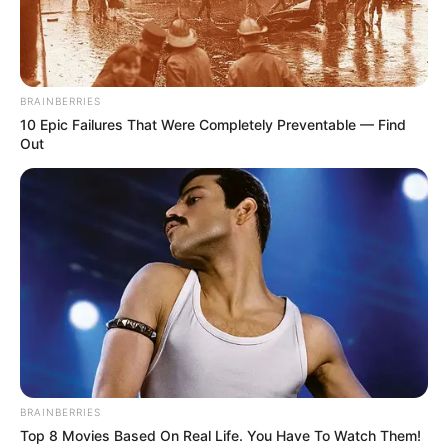
BRAINBERRIES
จงใจ กิจแสวง
ก็จัดอยู่ในผู้ที่มีใบหน้าลักษณะ โหงว
10 Epic Failures That Were Completely Preventable — Find
เฮ้งคนรวย เรียกแบบนี้คงนึกไม่ออกว่าเป็นใคร แต่ถ้าบอก
Out
ว่าชื่อนี้ นามสกุลนี้ คือ
เจ๊จง เจ้าของร้านหมูทอดในตำนาน
หมูทอดที่รสชาติอร่อย คนต่อแถวรอกินกันแน่นร้านทุกวัน
และที่สำคัญราคาประหยัด ถูกแสนถูก ข้าวสวยร้อนๆและ
ผักเครื่องเคียง สามารถเติมได้ไม่อั้น ทำให้กลายเป็นร้าน
ขวัญใจคนทำงาน ในยุคที่ข้าวยากหมากแพง จะหันไปทาง
ไหนก็เจอแต่ของแพง แต่ถ้ามาร้าน หมูทอดเจ๊จง รับรองได้
เลยว่างบไม่เกิน 20-30 บาท คุณจะอิ่มแทบลุกไม่ไหวเลยที
เดียว มาดู โหงวเฮ้งที่เพียบพร้อมของ เจ๊จง กันค่ะว่ามีอะไร
บ้าง
1. จุดที่โดดเด่นที่สุด
บนใบหน้าของเจ๊จง หนีไม่พ้นไฝเม็ด
โตที่บริเวณบนริมฝีปาก ซึ่งเป็นลักษณะของคนที่พูดเก่ง
BRAINBERRIES
Top 8 Movies Based On Real Life. You Have To Watch Them!
ปากจัด ประกอบอาชีพที่ต้องมีการพูดและเจรจา พบปะผู้