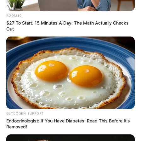
BUZZDAY
ROOM30
$27 To Start. 15 Minutes A Day. The Math Actually Checks
Out
The Videos Of Hillary Clinton That Stunned
Everyone
BUZZDAY
GLYCOGEN SUPPORT
Endocrinologist: If You Have Diabetes, Read This Before It's
Removed!