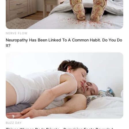
NERVE FLOW
Neuropathy Has Been Linked To A Common Habit. Do You Do
$20k In Accumulated Debt? The Emergency
It?
Hardship Break For 2026
JG WENTWORTH
BUZZ DAY