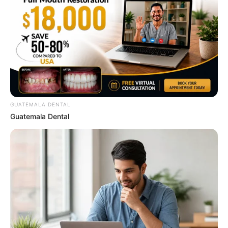
Sex Can Last 3 Hours Without Viagra, Try This
Recipe!
BOOSTARO
GUATEMALA DENTAL
Guatemala Dental
10 Things Men Want From Women (That They
Won't Tell You).