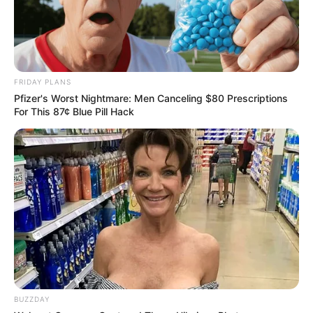
Remember Hensel Twins? Grab Tissues Before
You See Them Now
FRIDAY PLANS
MFH
Pfizer's Worst Nightmare: Men Canceling $80 Prescriptions
For This 87¢ Blue Pill Hack
He Was Just A Step Away From Death: Makes You
Cry And Laugh
BUZZDAY
BUZZDAY