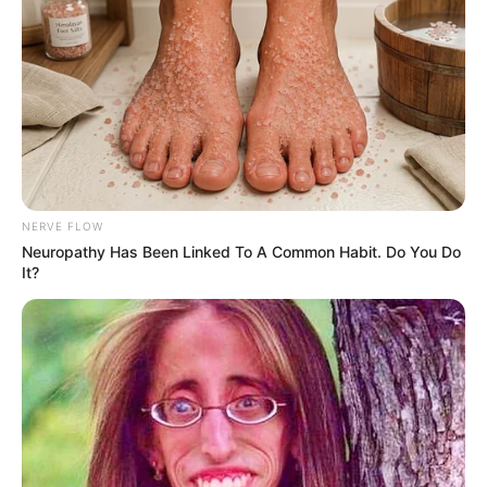
Men, You Don't Need Viagra If You Do This Once A
Day
MEDVI
NERVE FLOW
Neuropathy Has Been Linked To A Common Habit. Do You Do
It?
Men 45+ Are Trying This To Perform Better