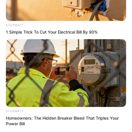
Men Are Ditching $80 Viagra For This 87¢ Blue Pill
FRIDAY PLANS
STOPWATT
1 Simple Trick To Cut Your Electrical Bill By 90%
Neuropathy Has Been Linked To A Common Habit.
Do You Do It?
NERVE FLOW
STOPWATT
Homeowners: The Hidden Breaker Bleed That Triples Your
Power Bill