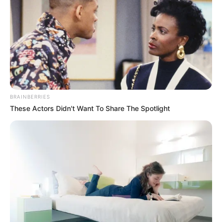
Feeling Tired? Here's The Trick To Perform Better
MEDVI
BRAINBERRIES
These Actors Didn't Want To Share The Spotlight
This Trick Will Give You An Erection At Any Age
MEDVI