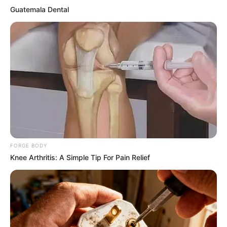
Guatemala Dental
Endocrinologist: If You Have Diabetes, Read This
Before It's Removed!
GLYCOGEN SUPPORT
FORGE BODY
Knee Arthritis: A Simple Tip For Pain Relief
Guatemala Dental
GUATEMALA DENTAL