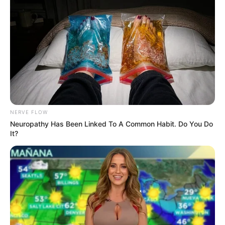
โหงวเฮ้งใบหน้า จา พนม แบบเจาะลึกเรียกมหาเศรษฐียังน้อยไป
29 พ.ย. 2019
NERVE FLOW
Neuropathy Has Been Linked To A Common Habit. Do You Do
It?