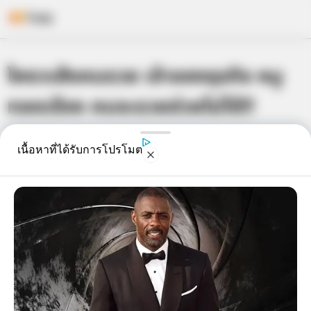
Skip
โหงวเฮ้งคนรวย เจ้าของธุรกิจ หมู
to
content
ทอดเจ๊จง คนจะรวยช่วยไม่ได้!!
เจ้าหมอดู
24 มี.ค. 2015
7
เนื้อหาที่ได้รับการโปรโมต
แชร์