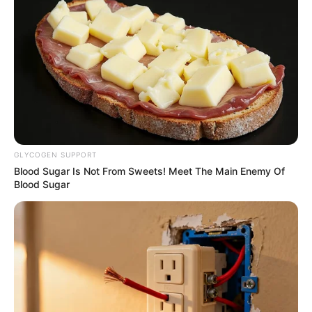
CVS Hides This $1 Generic Viagra - Here's The
Aisle It's Really In.
FRIDAY PLANS
GLYCOGEN SUPPORT
Blood Sugar Is Not From Sweets! Meet The Main Enemy Of
Blood Sugar