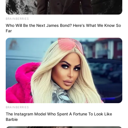
โหงวเฮ้งคนรวย เจ๊จง
เจ้าของไฝเรียกทรัพย์ ราศีเถ้าแก่
BRAINBERRIES
Who Will Be the Next James Bond? Here's What We Know So
เนี้ย
Far
ว่าด้วย เรื่องของโหงวเฮ้งคนรวย แม่หมอพูดอยู่เสมอ
เรื่องนี้ ว่าเป็นศาสตร์ที่มีมานานตั้งแต่อดีต คนจะรวย
หน้าตา ลักษณะต่างๆบนใบหน้า สามารถบอกได้หมดว่าคุณ
เป็นคนยังไง เรื่องของบุญวาสนาก็เป็นส่วนสำคัญ บางคน
เกิดมาบนกองเงินกองทอง สุขสบายได้ตลอดทั้งชีวิต แต่
บั้นปลายกลับต้องมาตกระกำลำบาก หรือในทางตรงข้าม
กัน บางคนเกิดมาพร้อมกับคำว่าจนที่ติดตัวมา แต่ด้วย
ความขยัน อดทน และรู้จักใช้โอกาสที่มีอยู่ได้อย่างคุ้มค่าที่
BRAINBERRIES
สุด ก็สามารถรวยเป็นมหาเศรษฐีได้
The Instagram Model Who Spent A Fortune To Look Like
Barbie