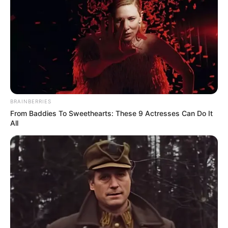
BRAINBERRIES
From Baddies To Sweethearts: These 9 Actresses Can Do It
All
หากใครได้เคยติดตามอ่านเรื่องราวของเจ๊จงมาก่อน จะ
ทราบดีว่าก่อนหน้าที่จะมาเปิดร้านหมูทอดจนโด่งดังอยู่ใน
ตอนนี้ ก็ฝ่าฝันอุปสรรคมามาก ล้มเหลวมาก็เยอะ แต่ด้วย
ความที่ใจสู้ ไม่ยอมแพ้ต่อโชคชะตา ทำให้วันนี้หมูทอดธรรม