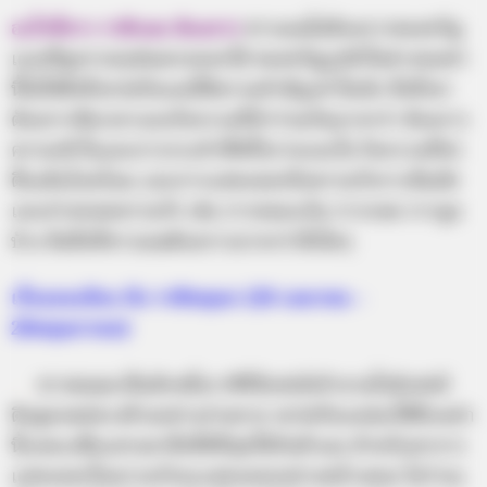
อะไรที่ชาว ราศีเมษ ต้องการ
ชาวเมษไม่ต้องการของขวัญ
แบบที่ดูหวานๆเช่นพวกดอกไม้ ของขวัญรูปหัวใจต่างๆเหล่า
นี้ไม่ใช่สิ่งที่เขา(หรือเธอ)ให้ความสำคัญเท่าใดนัก สิ่งที่เขา
ต้องการคือเวลาและกิจกรรมที่ทำร่วมกันมากกว่า ต้องการ
ความเข้าใจและการกระทำที่ดีทั้งกายและใจ กิจกรรมที่น่า
ตื่นเต้นโลดโผน และการแสดงออกถึงความรักการสัมผัส
และถ่ายทอดความรัก เช่น การหอมแก้ม การกอด การจูบ
บ้าง คือสิ่งที่ชาวเมษต้องการมากกว่าสิ่งใดๆ
เรื่องบนเตียง กับ ราศีพฤษภ (20 เมษายน –
20พฤษภาคม)
…..
ชาวพฤษภเป็นอีกหนึ่งราศีที่มีเสน่ห์เย้ายวนใจมีเสน่ห์
ดึงดูดเพศตรงข้ามอย่างง่ายดาย เขา(หรือเธอ)จะใช้สิ่งเหล่า
นี้แหละเพื่อแสวงหาสิ่งที่ดีที่สุดให้กับตัวเอง สำหรับเขาการ
แสดงออกในความรักจะแสดงออกอย่างสม่ำเสมอ ไม่ว่าจะ