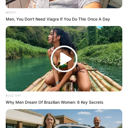
อะไรที่ ชาวราศีพิจิก ต้องการ
ชาวพิจิกไม่พิสมัยความ
ท้าทายหรืออุปสรรคที่ดูจะเสี่ยงและไม่แน่นอนว่าจะดีหรือไม่
MEDVI
ชอบอะไรที่ดูแน่นอนและความสมบูรณ์แบบมากกว่า
Men, You Don't Need Viagra If You Do This Once A Day
ต้องการและแสวงหาคนรู้ใจที่มีความหนักแน่นและเข้าใจใน
ตัวเขาได้ดีทุกเรื่องและพร้อมจะอยู่เคียงข้างเขาเมื่อต้อง
เผชิญกับปัญหาต่างๆนอกจากนี้ยังต้องการคนรักที่มีความ
อบอุ่นอ่อนโยนและมีความโรแมนติก ซึ่งจะทำให้ความรัก
ของเขาหวานชื่นอยู่เสมอ
เรื่องบนเตียง กับ ราศีธนู (22 พฤศจิกายน – 21 ธันวาคม)
…..
ชาวธนูเป็นคนธาตุไฟมีความเร่าร้อนอยู่ในตัวถ้าไม่พูดถึง
เรื่องความรักที่ลึกซึ้งแล้ว ชาวธนูก็เป็นคนที่เกี่ยวข้องกับ
BUZZ DAY
เรื่องเซ็กซ์อยู่มากพอดูเขาไม่อายในเรื่องนี้ถ้าไม่จริงจังและมี
Why Men Dream Of Brazilian Women: 6 Key Secrets
เงื่อนไขกับมันมากนัก เขาพร้อมเสมอ ชอบการพบปะ
สังสรรค์กับผู้คน เขาเป็นคนที่บริหารเสน่ห์ได้ดี และสำหรับ
คนรักของเขาจะต้องให้ความสำคัญ กับเรื่องเซ็กซ์ด้วย เพื่อ