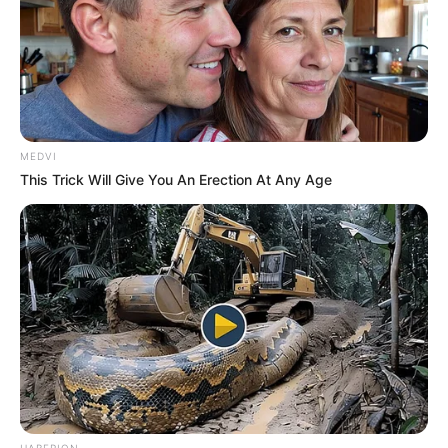
How They Made Little Simba Look So Lifelike in
'The Lion King'
BRAINBERRIES
MEDVI
This Trick Will Give You An Erection At Any Age
Dare To Watch: 6 Movies So Bad They're Good
BRAINBERRIES