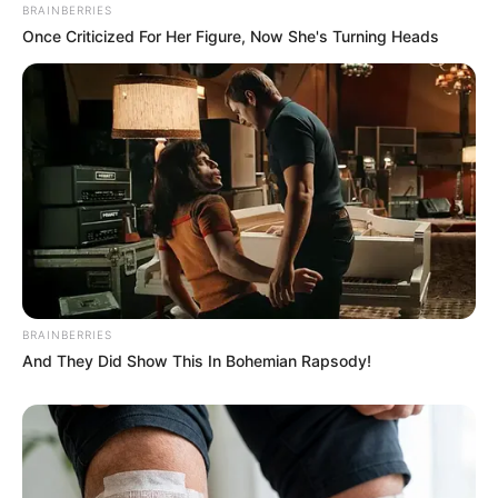
BRAINBERRIES
Once Criticized For Her Figure, Now She's Turning Heads
8 Movies Based On Real Stories That Give Us
Shivers
BRAINBERRIES
BRAINBERRIES
And They Did Show This In Bohemian Rapsody!
Why everything you thought you knew about water