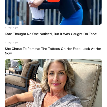
ทำได้อย่างนี้ ชาวตุลย์ก็พร้อมที่จะญาติดีด้วย และมอบ
ความรู้สึกดีๆ ให้รวมๆ แล้วดูเหมือนชาวตุลย์เอาแต่จะได้แต่
แท้จริงแล้วแค่เป็นคนที่คิดพิจารณามาก เพื่อให้ได้ในสิ่งที่ดี
ที่สุดสำหรับตนเองเท่านั้นเอง ถ้าคบไปแล้วชาวตุลย์ก็ถือว่า
BUZZ DAY
เป็นคนที่ใช้ได้น่าคบหาคนหนึ่งทีเดียว
Kate Thought No One Noticed, But It Was Caught On Tape
เรื่องบนเตียง กับ ราศีพิจิก (23 ตุลาคม – 21
BUZZ DAY
She Chose To Remove The Tattoos On Her Face. Look At Her
พฤศจิกายน)
Now
…..
ชาวพิจิก ถือเป็นหนึ่งในบรรดาผู้ที่ให้ความสำคัญกับเรื่อง
เซ็กซ์มากทีเดียวเพราะชาวพิจิกจะเป็นคนที่เร่าร้อน มี
อารมณ์ทางเพศสูงซึ่งส่วนใหญ่แล้วชาวพิจิกมักจะเป็นฝ่าย
เริ่มต้นเรื่องนี้ก่อนเสมอชาวพิจิก ถึงแม้จะดูเป็นคนมีเสน่ห์
และเจ้าชู้แต่ภายในใจของเขาเป็นคนที่รักใครรักจริงเทิดทูน
และให้เกียรติคนรักของเขา