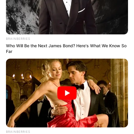
BRAINBERRIES
Why this ordinary drink is the secret to feeling
Who Will Be the Next James Bond? Here's What We Know So
your best every day
Far
CTA FAVORITE
BRAINBERRIES