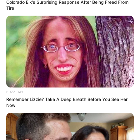
Colorado Elk's Surprising Response After Being Freed From
Tire
'The OC' Cast Then And Now - Where Are They 20
Years Later?
BRAINBERRIES
BUZZ DAY
Remember Lizzie? Take A Deep Breath Before You See Her
Now