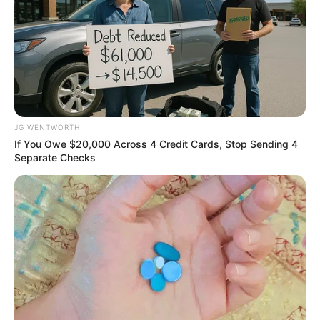
ที่ว่าทั้งเขาและคุณจะไปด้วยกันได้ดี
อะไรที่ชาว ราศีธนู ต้องการ
เพื่อนรู้ใจที่พร้อมจะไปกับเขา
ได้ทุกสถานการณ์ และไม่ทำให้เขาหนักใจหรือมีเรื่องเดือด
ร้อนถึงตัวเขา สำหรับคนรักของชาวธนูจะต้องเข้าใจและ
ยอมรับในนิสัยที่รักอิสระเสรีของเขาต้องไม่เป็นคนคิดมาก
JG WENTWORTH
หรืออ่อนไหวกับอะไรง่ายๆ ชอบคนที่ซื่อสัตย์ เปิดเผยหาก
If You Owe $20,000 Across 4 Credit Cards, Stop Sending 4
คุณเป็นอย่างที่เขาต้องการหรือมีนิสัยที่คล้ายกัน คุณก็จะ
Separate Checks
เป็นทั้งเพื่อนและคนรักของเขาด้วยในเวลาเดียวกัน
เรื่องบนเตียง กับ ราศีมังกร (22 ธันวาคม – 19 มกราคม)
…..
ภายใต้ความเยือกเย็นสุขุมที่ปกคลุมอยู่ภายนอก น้อย
คนที่จะได้รู้ถึงความรู้สึกภายในที่เร่าร้อนซึ่งรอคอยผู้ที่มา
สัมผัสและเข้าใจถึงความรู้สึกที่แท้จริง ชาวมังกรเป็นคน
ธาตุดิน เป็นคนไม่หวือหวา โดยเฉพาะเรื่องบนเตียง อีกทั้ง