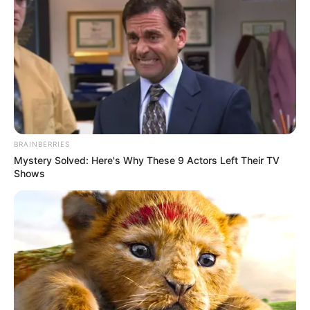
.
ดูดวง
ดูดวงตามราศี
ราศี
เซ็กซ์
BRAINBERRIES
Mystery Solved: Here's Why These 9 Actors Left Their TV
Shows
ABOUT THE AUTHOR
เจ้าหมอดู