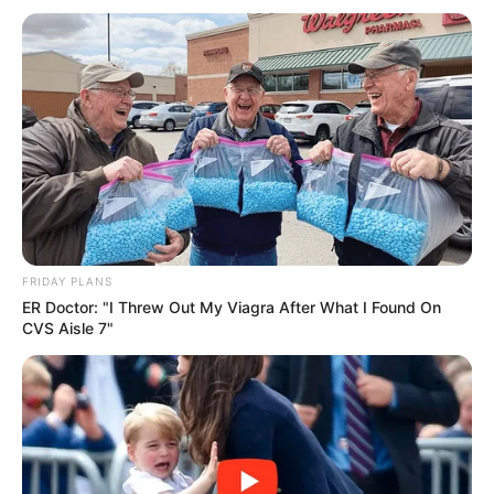
เรื่องบนเตียง กับ ราศีตุลย์ (23 กันยายน – 22 ตุลาคม)
…..
เซ็กซ์เป็นเพียงแค่อารมณ์หนึ่ง ชาวตุลย์หากถูกใจใคร
เป็นพิเศษคนๆ นั้นก็จะสามารถมีความสัมพันธ์ที่ลึกซึ้งกับ
ชาวตุลย์ได้ไม่ยากนัก ชาวตุลย์เป็นคนกล้าได้กล้าเสียและ
หากใครที่กล้าพอที่จะเข้ามาคบก็พร้อมจะพิจารณาเสมอ
และยิ่งถ้าเป็นคนที่พร้อมจะให้ทุกอย่างได้ ก็พร้อมที่จะลอง
คบและมีความสัมพันธ์กันแบบลึกซึ้ง แต่ระวังเพราะคุณ
อาจจะเป็นของเล่นของเขาได้และเมื่อเขาเบื่อหรือเจอคนใหม่
FRIDAY PLANS
ที่น่าสนใจกว่าเขาก็อาจจะโยนคุณทิ้งก็ได้
ER Doctor: "I Threw Out My Viagra After What I Found On
CVS Aisle 7"
อะไรที่ชาว ราศีตุลย์ ต้องการ
คนที่พร้อมจะหยิบยื่นสิ่ง
ต่างๆให้ไม่ว่าจะเป็นสิ่งของหรือการกระทำ และคนๆนั้นต้อง
เป็นคนที่มั่นคงและไว้ใจได้แต่ชาวราศีตุลย์กลับไม่ต้องการ
ให้ใครมาผูกมัด หรือตั้งกฎเกณฑ์มากๆและอีกอย่างที่เขา
ต้องการคือคนที่สามารถพูดคุยและเป็นที่ปรึกษาได้หากใคร