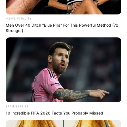
อะไรที่ชาว ราศีกรกฎ ต้องการ
ชาวกรกฎต้องการคนที่ใจ
เย็นสบายๆ ทำอะไรไม่รีบร้อน และมีความมั่นคงทาง
อารมณ์ ซึ่งจะทำให้คบกันได้นาน เขาต้องการคนที่สามารถ
MEN'S VITALITY
Men Over 40 Ditch "Blue Pills" For This Powerful Method (7x
แลกเปลี่ยนความรู้สึก ความคิดเห็นได้เพราะเขาคิดว่าความ
Stronger)
เข้าใจและความสม่ำเสมอ คือหัวใจสำคัญที่สุดในการคบหา
กัน
เรื่องบนเตียง กับ ราศีสิงห์ (23 กรกฎาคม – 22 สิงหาคม)
…..
ราศีสิงห์นั้นตรงกับธาตุไฟ จึงมีอารมณ์ความรู้สึกที่ร้อน
แรง และมีพละกำลังเหลือเฟือ เขาจึงจะแสดงออกถึง
อารมณ์ความรู้สึกต่อคนรักเสมอๆ แต่การถ่ายทอดความ
รู้สึกหรืออารมณ์ต่างๆ ของชาวสิงห์นั้น จะเป็นแบบสวยงาม
ค่อยเป็นค่อยไป ไม่ใช่จะเร่าร้อนมากมายเหมือนความรักของ
BRAINBERRIES
หนุ่มสาวทั่วไป เพราะชาวสิงห์จะมีมาด มีฟอร์มของความ
10 Incredible FIFA 2026 Facts You Probably Missed
เป็นผู้นำอยู่