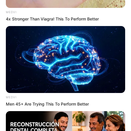
เขามองว่าเป็นเรื่องที่ต้องสำรวมจะแสดงออกต่อเมื่อถึง
เวลาเท่านั้นถ้ายอมเผยความรู้สึกในเรื่องนี้กับใครแล้ว
MEDVI
4x Stronger Than Viagra! This To Perform Better
แสดงว่าเขามั่นใจว่าคนคนนั้นคือคนที่เขาจะใช้ชีวิตรักไป
ด้วยอีกนาน
อะไรที่ชาว ราศีมังกร ต้องการ
ชอบการแข่งขันความ
ท้าทายและอุปสรรคที่ต้องฟันฝ่าเพื่อให้ได้มาซึ่งสิ่งที่
ต้องการชาวมังกรจึงเหมาะกับคนที่มีความเชื่อมั่นในตนเอง
มีความสง่าสูงศักดิ์ และมีปฏิสัมพันธ์โต้ตอบกับชาวมังกรได้
เสมอต้องมีความเก่งพอๆกันและสิ่งที่ชาวมังกรต้องการอีก
สิ่งคือคนรักที่เข้าใจในธรรมชาติของเขาผู้ซึ่งไม่ยอมแพ้ต่อ
อะไรง่ายๆต้องปรามเขาได้ และไม่เป็นคนอ่อนไหวจนเกินไป
MEDVI
Men 45+ Are Trying This To Perform Better
เรื่องบนเตียง กับ ราศีกุมภ์ (20 มกราคม – 18
กุมภาพันธ์)