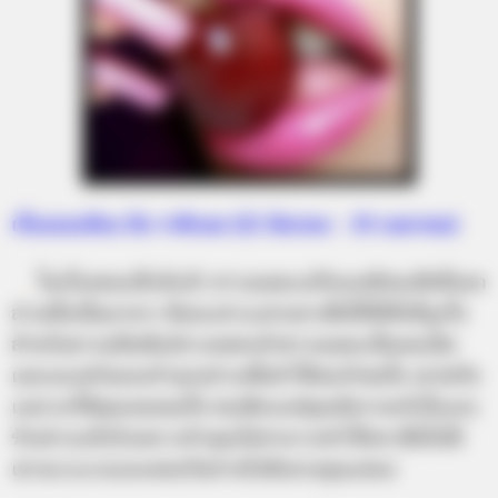
เรื่องบนเตียง กับ ราศีเมษ (21 มีนาคม – 19 เมษายน)
…..
ในเรื่องของเซ็กซ์แล้ว ชาวเมษจะเปรียบเสมือนเสือที่ออก
ล่าเหยื่อเป็นอาหาร คือจะเสาะแสวงหาเพื่อให้ได้สิ่งที่ถูกใจ
สำหรับความสัมพันธ์ทางเพศแล้วชาวเมษจะเป็นคนเปิด
เผยและพร้อมจะทำทุกอย่างเพื่อทำให้คนรักพอใจ เขา(หรือ
เธอ) ยกให้คุณจนหมดใจ ขอเพียงแค่คุณมีความจริงใจและ
รักอย่างแท้จริงเพราะถ้าคุณไม่สามารถทำให้เขาเชื่อใจได้
เขาจะระแวงและคอยกันท่าหรือหึงหวงคุณเสมอ