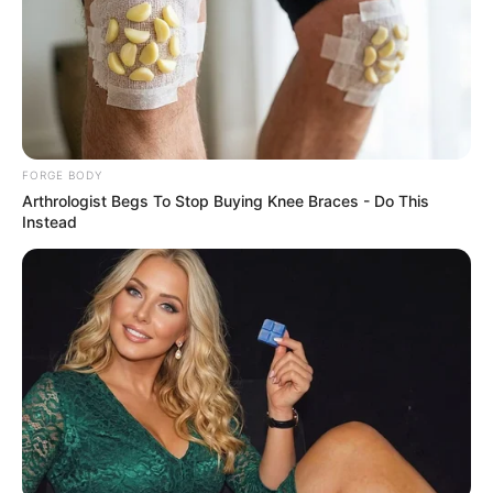
might be wrong
CTA LOVE
Clothes And Shoes Are The Real Challenges For
This Family!
BRAINBERRIES
FORGE BODY
Arthrologist Begs To Stop Buying Knee Braces - Do This
Instead
2025’s Most Impactful Celebrity Farewells
BRAINBERRIES