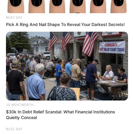
BRAINBERRIES
BUZZ DAY
Pick A Ring And Nail Shape To Reveal Your Darkest Secrets!
Why this ordinary drink is the secret to feeling
your best every day
CTA LOVE
JG WENTWORTH
$30k In Debt Relief Scandal: What Financial Institutions
Quietly Conceal
BUZZ DAY