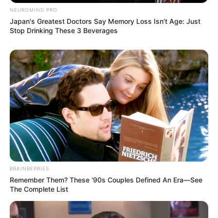
NEUROMIND PRO
Japan's Greatest Doctors Say Memory Loss Isn't Age: Just
เรื่องบนเตียง กับ ราศีมีน (19 กุมภาพันธ์ – 20 มีนาคม)
Stop Drinking These 3 Beverages
…..
เซ็กซ์เป็นเรื่องเกี่ยวกับอารมณ์ซึ่งไม่แน่นอนบางครั้งอาจ
มีมากบางครั้งอาจมีน้อย ซึ่งถ้าหากคุณควบคุมอารมณ์ของ
คนราศีนี้ได้ก็สามารถคุมเรื่องเซ็กซ์ของเขาได้เช่นกัน เขา
เป็นคู่รักที่ดีเสมอในเรื่องนี้ไม่เคยทำให้คุณต้องผิดหวังมีแต่
จะยิ่งหลงใหลในตัวเขามากขึ้น
อะไรที่ชาว ราศีมีน ต้องการ
คนที่สามารถมาเป็นส่วนเติม
เต็มให้กับชีวิตได้ถ้าเขาหมดหวัง อีกคนจะช่วยเป็นกำลังใจให้
นี่คือสิ่งที่เขาต้องการจากคนที่เขารัก ทำให้เขาอุ่นใจได้เสมอ
แม้เมื่อเจอปัญหาคุณจะต้องไม่ดูถูกความฝันของเขาแต่จะ
BRAINBERRIES
Remember Them? These '90s Couples Defined An Era—See
ต้องคอยดึงเขาออกจากฝันนั้นบ้างเพราะมิฉะนั้นจะกลาย
The Complete List
เป็นหลงอยู่ในความฝันจนลืมนึกถึงความเป็นจริง