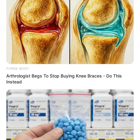
ดังนั้นเวลาจะทำอะไรจึงมีมาดนี้อยู่ด้วย เห็นอย่างนี้ก็เถอะ
ชาวสิงห์เป็นคนที่มั่นคงในรัก ไม่เชื่ออะไรง่ายๆ และจริงใจ
ต่อคุณเสมอ
อะไรที่ชาว ราศีสิงห์ ต้องการ
สิ่งที่ชาวสิงห์ต้องการก็คือการ
ได้รับการยอมรับนับถือคำชื่นชม ซึ่งจะทำให้เขามั่นใจในตัว
เองมากและเขาก็จะทำทุกอย่างเพื่อคนที่เขารักอย่างดีด้วย
ความเต็มใจชาวสิงห์ต้องการทำทุกอย่างเพื่อให้ผลออกมาดี
ที่สุด ดังนั้นคนรอบตัวของเขาจะต้องเข้าใจในความมุ่งมั่น
FORGE BODY
Arthrologist Begs To Stop Buying Knee Braces - Do This
ของเขาและจงอย่ากวนใจเขาในยามที่เขากำลังตั้งใจที่จะทำ
Instead
สิ่งใดสิ่งหนึ่งอยู่และสำหรับคนรักของชาวสิงห์ จงจำไว้ว่าเขา
จะต้องเป็นที่หนึ่งในใจคุณเสมอและอย่านอกใจหรือทรยศ
เป็นอันขาด
เรื่องบนเตียง กับ ราศีกันย์ (23 สิงหาคม – 22 กันยายน)
…..
เซ็กซ์เป็นเรื่องละเอียดอ่อนสำหรับชาวกันย์ ชาวกันย์จะ