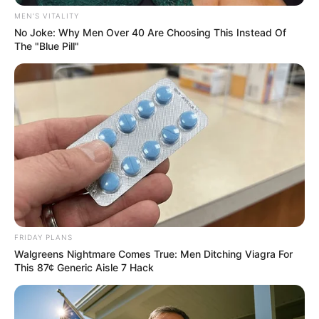
MEN'S VITALITY
No Joke: Why Men Over 40 Are Choosing This Instead Of
The "Blue Pill"
Guess Their Job — Most People Get It Wrong
BRAINBERRIES
FRIDAY PLANS
Walgreens Nightmare Comes True: Men Ditching Viagra For
This 87¢ Generic Aisle 7 Hack