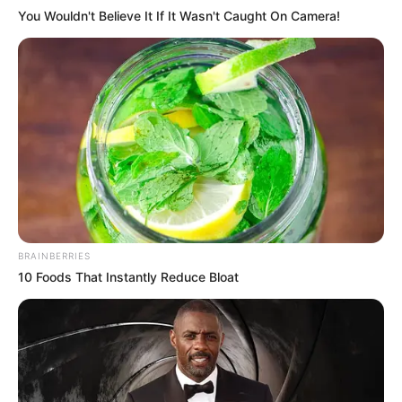
You Wouldn't Believe It If It Wasn't Caught On Camera!
10 Epic Failures That Were Completely
Preventable — Find Out
BRAINBERRIES
10 Foods That Instantly Reduce Bloat
BRAINBERRIES