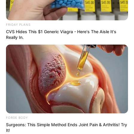
เป็นคนที่ให้ความสำคัญกับรายละเอียดทุกขั้นตอนเพื่อให้
เซ็กซ์เป็น สิ่งที่สวยงามเป็นที่ประทับใจของตัวเองและคนรัก
มากที่สุด แต่ชาวราศีกันย์ไม่ใช่คนที่มีอารมณ์หรือความรู้สึก
FRIDAY PLANS
ในเรื่องนี้บ่อยนักหรือบางครั้งก็อาจจะรู้สึกอาย ดังนั้นชาว
CVS Hides This $1 Generic Viagra - Here's The Aisle It's
Really In.
กันย์จึงต้องการการกระตุ้นความรู้สึกให้เกิดขึ้น และหลัง
จากนั้น ชาวกันย์ก็จะสานต่อได้อย่างดี ชาวราศีกันย์เป็นคน
ไม่เจ้าชู้และมั่นใจได้ถึงแม้ว่าจะอยู่ไกลหูไกลตา
อะไรที่ชาว ราศีกันย์ ต้องการ
ด้วยความที่ชาวกันย์เป็นคน
ที่ดูแลเอาใจใส่สุขภาพร่างกายตัวเองอยู่เสมอ ดังนั้นจึง
ต้องการคนที่จะมาเป็นเพื่อนในการออกกำลังกายดูแลเรื่อง
สุขภาพอาหารและของใช้อื่นๆ ร่วมกัน ชาวกันย์ต้องการคน
รักที่มั่นคง เชื่อใจได้และให้เวลาในการเป็นส่วนตัวบ้างและ
คนคนนั้นต้องเป็นคนใจเย็น อารมณ์ดี และสามารถปรึกษา
FORGE BODY
พูดคุยกันได้เสมอ
Surgeons: This Simple Method Ends Joint Pain & Arthritis! Try
It!