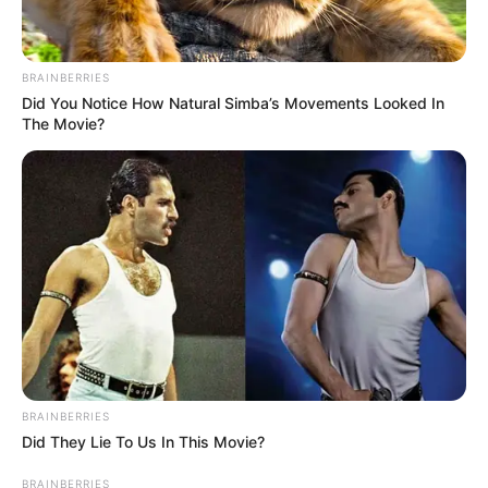
เนื้อหาที่ได้รับการโปรโมต
BRAINBERRIES
Did You Notice How Natural Simba’s Movements Looked In
The Movie?
Tarantino’s Latest Effort Will Probably Be His Best
To Date
BRAINBERRIES
BRAINBERRIES
Did They Lie To Us In This Movie?
BRAINBERRIES