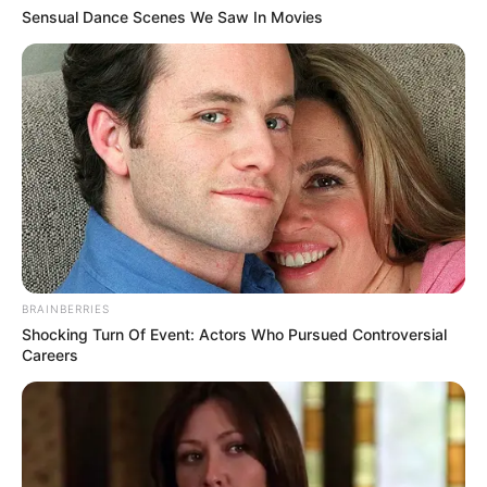
The Best Tarantino Movie Yet
Sensual Dance Scenes We Saw In Movies
BRAINBERRIES
BRAINBERRIES
Shocking Turn Of Event: Actors Who Pursued Controversial
What Happened To The Blue Lagoon Cast? See
Careers
Them Now
BRAINBERRIES