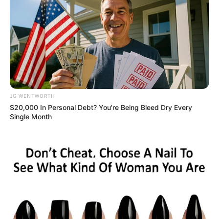
Unforgettable Awkward Moments From The
Olympics
BRAINBERRIES
JG WENTWORTH
$20,000 In Personal Debt? You're Being Bleed Dry Every
Single Month
The World Cup 2026 Facts Fans Can't Stop Talking
About