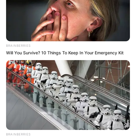
Why this ordinary drink is the secret to feeling
your best every day
CTA FAVORITE
BRAINBERRIES
Will You Survive? 10 Things To Keep In Your Emergency Kit
To Steamy To Stream? Not For The Bridgertons! 9
Must-See Scenes
BRAINBERRIES
BRAINBERRIES