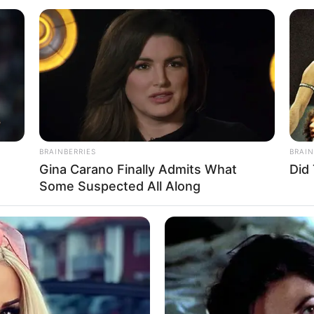
พฤหัสบดี 1 กันยายน 2565
BUZZ DAY
่ซ่อนเร้น
lice Speechless!
Co-stars Who Lost Contr
BRAINBERRIES
BRAIN
Gina Carano Finally Admits What
Did
Some Suspected All Along
FRIDAY PLANS
GUAT
Stop Waiting In Line: The 87¢ Generic
Gua
Viagra Is Actually "Self-Serve" In Aisle