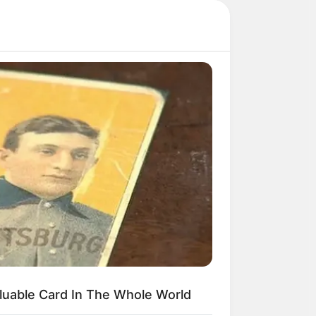
DAY
ember Lizzie? Take A Deep
ath Before You See Her Now
luable Card In The Whole World