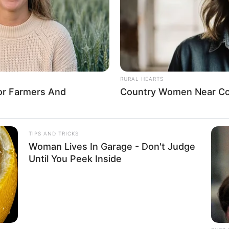
ีวิต
วันนี้ท่านต้องระวังเรื่องโรคระบาด มีโอกาสเข้าไป
การเงินไม่ควรไว้ใจใคร มีเกณฑ์สูญเสียเงิน เพราะความไว้
ม่สู้ดีนัก น้อยอกน้อยใจเพราะไม่มีเวลาให้กัน การงานต้อง
่น
RURAL HEARTS
For Farmers And
Country Women Near Co
พ่สังคม
TIPS AND TRICKS
Woman Lives In Garage - Don't Judge
Until You Peek Inside