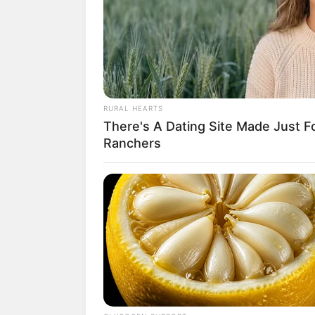
โชคลาภจะมาจากคนเสียช
สัมผัสกับผู้ติดเชื้อ ด้าน
เนื้อเชื่อใจ ด้านความรักไ
แบกรับภาระงานแทนคนอื
RURAL HEARTS
คนวันพฤหัสบดี
There's A Dating Site Made Just 
Ranchers
ไพ่ประจำวันของท่าน คือ ไ