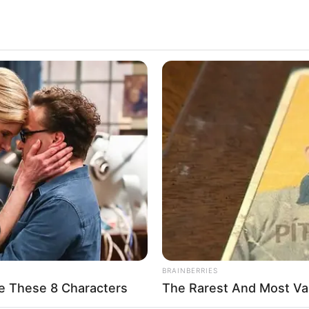
 2565
GLYCOGEN SUPPORT
BUZZ 
 He
Eat This Daily To Keep Sugar Below
Rem
100
Bre
ดูดวงรายวัน
BRAINBERRIES
e These 8 Characters
The Rarest And Most Va