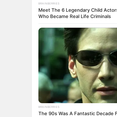
BRAINBERRIES
Meet The 6 Legendary Child Actor
โชคลาภจะมาจากการเดิ
Who Became Real Life Criminals
ที่นัดหมายคุยงานไว้ อาจ
พวกขวางโลก อย่าสนใจทำง
มีเกณฑ์ใช้จ่ายกับยานพา
คนวันอังคาร
STOPWATT
Electricians: The Mistake That
Doubles Your Electricity Bill
BRAINBERRIES
The 90s Was A Fantastic Decade F