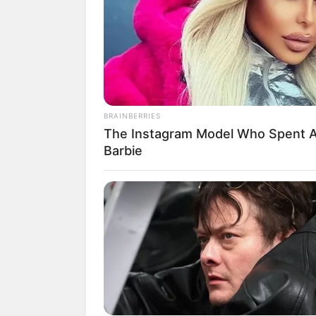
โชคลาภจะมาจากสิ่งศักดิ์ส
เสี่ยงโชค จะมีโชคเข้ามาแ
การกระทำที่ไม่ดีแต่พูดไม
คนวันจันทร์
BRAINBERRIES
ไพ่ประจำวันของท่าน คือ ไ
The Instagram Model Who Spent A
Barbie
FORGE BODY
Surgeons: This Simple Method Ends 
Try It!