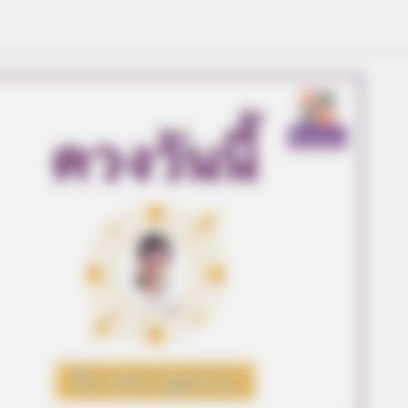
GLYCOGEN SUPPORT
Columbus: High Blood Su
This Liver Fix
eet Columbus Country