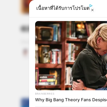
เนื้อหาที่ได้รับการโปรโมต
ดวงรายวัน 1 กันยายน
RURAL HEARTS
Home
/
ดูดวงรายวัน
/ ดวงรายวัน 1 กันยายน 2565
She Asked About Saturday Night.
Said He'd Be Up At Four.
อ.มิก พชร ทูตเทวะ
1 ก.ย. 2022
30
แชร์
BRAINBERRIES
Why Big Bang Theory Fans Despis