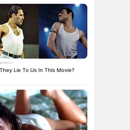
ol While Kissing Each Other
BERRIES
 They Lie To Us In This Movie?
EMALA DENTAL
temala Dental