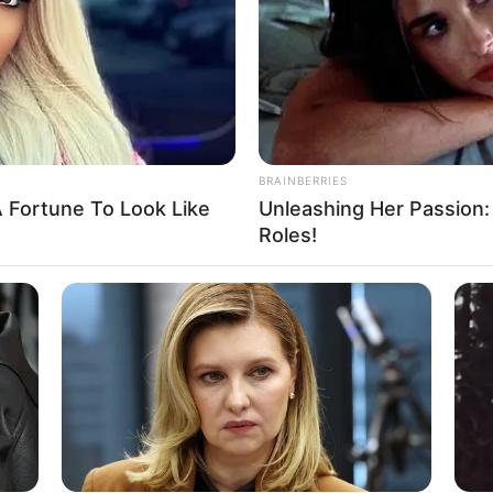
ิทธิ์
วันนี้เกณฑ์ชะตาโดดเด่นในงานสายเทา ท่านที่ชอบ
7
บบไม่คาดคิด ด้านการทำงานค่อนข้างอึดอัดใจ รู้เห็น
่ได้ งานราชการอาจเข้าไปเกี่ยวข้องกับการติดสินบน
BRAINBERRIES
พ่อุปสรรค
 Fortune To Look Like
Unleashing Her Passion:
Roles!
FRIDAY PLANS
Joint Pain & Arthritis!
ER Doctor: "I Threw Out
CVS Aisle 7"