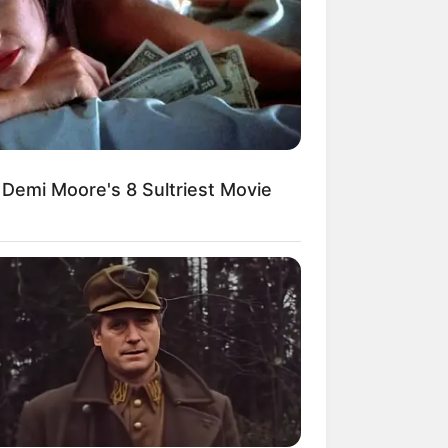
 Demi Moore's 8 Sultriest Movie
 My Viagra After What I Found On