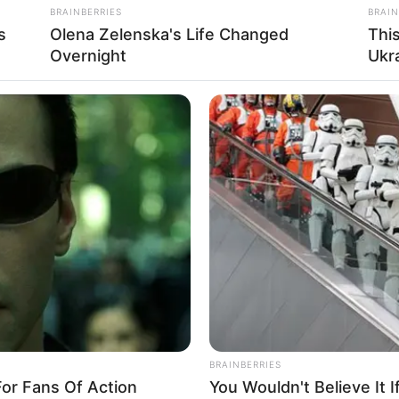
BRAINBERRIES
BRAIN
s
Olena Zelenska's Life Changed
Thi
นทาง หรือยานพาหนะ
วันนี้มีเกณฑ์เดินทางเกิดขึ้น ท่าน
Overnight
Ukr
พบเจออุปสรรคต้องใจเย็นๆในการเจรจา ด้านงานทั่วไปเจอ
านตนเองต่อไป งานค้าขายเจอลูกค้าเรื่องมาก การเงิน
หนะ
STOPWATT
LUME
1 Simple Trick To Cut Your Electrical
รวมว
Bill By 90%
ในไ
BRAINBERRIES
or Fans Of Action
You Wouldn't Believe It 