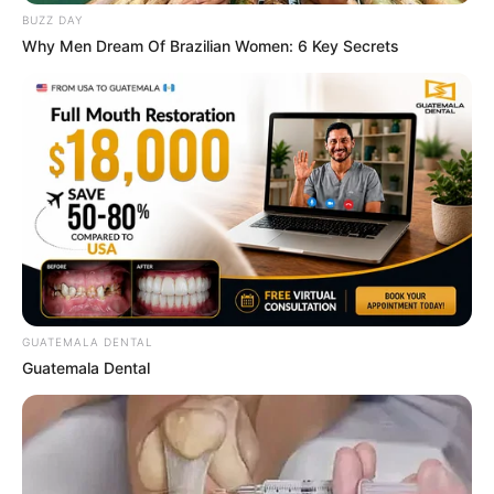
BUZZ DAY
Why Men Dream Of Brazilian Women: 6 Key Secrets
Pfizer's Billion-Dollar Nightmare: Men Ditching
Viagra For This 87¢ Aisle 7 Blue Pill
FRIDAY PLANS
GUATEMALA DENTAL
Guatemala Dental
Japan's Oldest Doctors Say Memory Loss Isn't
Age: Just Stop Eating These 3 Foods
NEUROMIND PRO