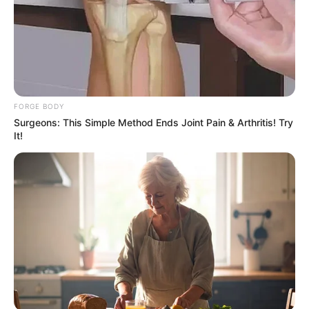
FORGE BODY
Surgeons: This Simple Method Ends Joint Pain & Arthritis! Try
It!
Men Over 40 Are Instantly Ditching Prescription
Pills For These 4x Stronger Pills
MEDVI