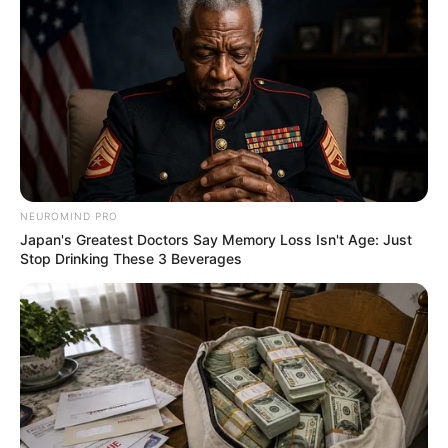
NEUROMIND PRO
Men, You Don't Need Viagra If You Do This Once A
Japan's Greatest Doctors Say Memory Loss Isn't Age: Just
Day
Stop Drinking These 3 Beverages
MEDVI