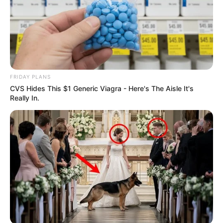
อ.คฑา เชิญชวนมา สวดคาถา โมรปริตร เพื่อความแคล้วคลาด
ปลอดภัย
13 พ.ย. 2019
FRIDAY PLANS
CVS Hides This $1 Generic Viagra - Here's The Aisle It's
Really In.
บทสวดป้องกันภัยจาก สุริยุปราคา 2 ราศี ดวงขึ้น และ 2 ราศีต้อง
ระวัง
31 ส.ค. 2016