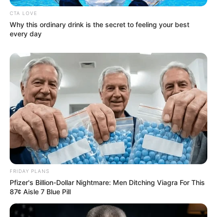
CTA LOVE
Why this ordinary drink is the secret to feeling your best
every day
4x Stronger Than Viagra! This To Perform Better
MEDVI
FRIDAY PLANS
Men 45+ Are Trying This To Perform Better
Pfizer's Billion-Dollar Nightmare: Men Ditching Viagra For This
MEDVI
87¢ Aisle 7 Blue Pill