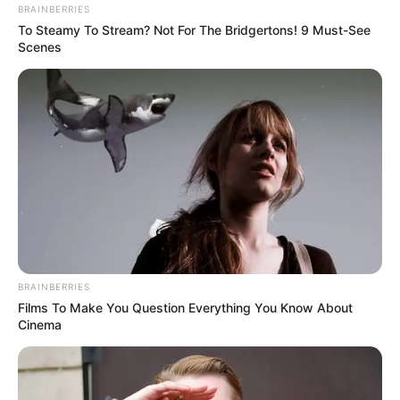
Pfizer's Worst Nightmare: Men Canceling $80
BRAINBERRIES
Prescriptions For This 87¢ Blue Pill Hack
To Steamy To Stream? Not For The Bridgertons! 9 Must-See
FRIDAY PLANS
Scenes
BRAINBERRIES
ER Doctor: "I Threw Out My Viagra After What I
Found On CVS Aisle 7"
Films To Make You Question Everything You Know About
Cinema
FRIDAY PLANS