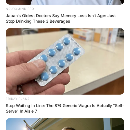
NEUROMIND PRO
Japan's Oldest Doctors Say Memory Loss Isn't Age: Just
Stop Drinking These 3 Beverages
How To Get An Erection Even After 60!
MEDVI
Groom Splits Pants In Viral Wedding Photo
Disaster!
BUZZDAY
FRIDAY PLANS
Stop Waiting In Line: The 87¢ Generic Viagra Is Actually "Self-
Serve" In Aisle 7