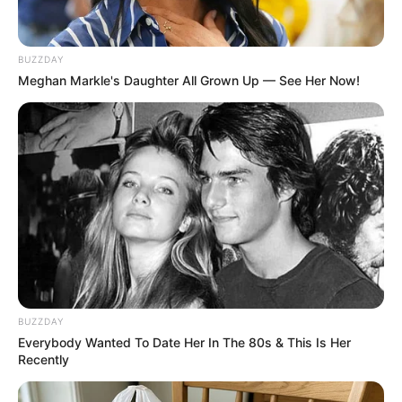
See Him Today
BUZZDAY
BUZZDAY
Meghan Markle's Daughter All Grown Up — See Her Now!
Discover What May Be Influencing Your Joint
Mobility
JOINT CARE
BUZZDAY
Everybody Wanted To Date Her In The 80s & This Is Her
Recently