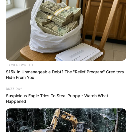
2026 Joint Wellness Assessment Is Now Available
JOINT CARE
JG WENTWORTH
$15k In Unmanageable Debt? The "Relief Program" Creditors
Hide From You
BUZZ DAY
Suspicious Eagle Tries To Steal Puppy - Watch What
Happened