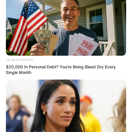
They Forgot The Cameras Were On And The
Results Were Fantastic
BUZZDAY
JG WENTWORTH
$20,000 In Personal Debt? You're Being Bleed Dry Every
Single Month
Remember Albert? You Better Sit Down Before You