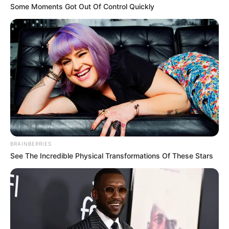
Some Moments Got Out Of Control Quickly
โยนิโสมนสิการ คือการทำในใจให้แยบคาย หรือ การ
พิจารณาโดยแยบคาย กล่าวคือ ความเป็นผู้ฉลาดในการ
คิด คิดอย่างถูกวิธีถูกระบบ พิจารณา ไตร่ตรองสาวไปจนถึง
สาเหตุหรือต้นตอของเรื่องที่กำลังคิด คือคิดถึงรากถึงโคน
นั่นเอง แล้วประมวลความคิดรอบด้านจนกระทั่งสรุปออก
มาได้ว่าสิ่งนั้นควรหรือไม่ควร ดีหรือไม่ดี หลังจากสวดเสร็จ
อย่าลืมกรวดน้ำด้วยนะคะ แต่ไม่ต้องถึงกับกรวดน้ำคว่ำขัน
แค่กรวดน้ำให้ตัวเองก็เพียงพอแล้วค่ะ ถ้าจิตใจยังไม่ให้อภัย
กัน มีโอกาสที่ชาติหน้าจะต้องมาชดใช้กรรมกันต่อ เพราะ
ฉะนั้นจบกันไปตั้งแต่ชาตินี้จะดีกว่าค่ะ
BRAINBERRIES
See The Incredible Physical Transformations Of These Stars
นะหิ เวเรนะ เวรานิ สัมมันตีธะ กุทา
จะนัง
อะเวเรนะ จะ สัมมันติ เอสะ ธัมโม