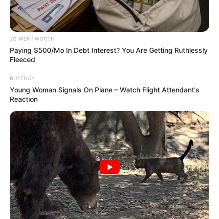
JG WENTWORTH
This Trick Will Give You An Erection At Any Age
Paying $500/Mo In Debt Interest? You Are Getting Ruthlessly
MEDVI
Fleeced
BUZZDAY
Young Woman Signals On Plane – Watch Flight Attendant's
Reaction
This New Will Give You An Erection After +45
MEDVI