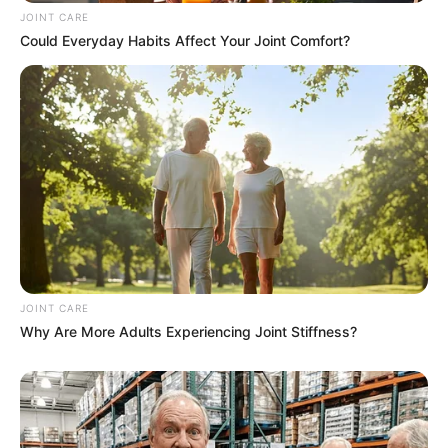
JOINT CARE
Could Everyday Habits Affect Your Joint Comfort?
If You Owe $20,000 Across 4 Credit Cards, Stop
Sending 4 Separate Checks
JG WENTWORTH
JOINT CARE
Why Are More Adults Experiencing Joint Stiffness?