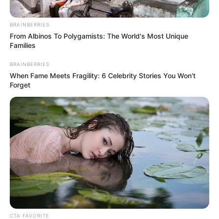
BRAINBERRIES
From Albinos To Polygamists: The World's Most Unique
Families
BRAINBERRIES
When Fame Meets Fragility: 6 Celebrity Stories You Won't
Forget
ABOUT THE AUTHOR
เจ้าหมอดู
เนื้อหาที่ได้รับการโปรโมต
CTA FAVORITE