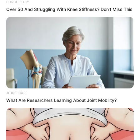
FORGE BODY
ชวนสวดอะภะยะปะริตตังสำหรับ 3 ราศี ช่วงนี้หงุดหงิดใจอารมณ์เสีย
Over 50 And Struggling With Knee Stiffness? Don't Miss This
หัวร้อนเก่ง
15 ก.ย. 2019
JOINT CARE
What Are Researchers Learning About Joint Mobility?
พระคาถา อาฏานาฏิยะปะริตตัง บทสวดป้องภยันตรายทั้งปวงและขับ
ไล่ภูติผี
14 ก.ค. 2019