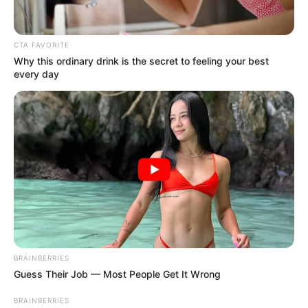
เจ้าหมอดู
17 พ.ย. 2017
10
CTA FAVORITE
Why this ordinary drink is the secret to feeling your best
every day
แชร์
คนส่วนมากมักจะไม่ทราบว่า ความเสียใจร้องไห้ ก็เป็นโทสะ
อย่างนึง ในขณะที่เราร้องไห้เสียใจ จิตจะเป็นโทสะค่ะ
วิธีเดียวที่จะให้อภัยได้คือ ใช้โยนิโสมนสิการเท่านั้น ถ้าเค้า
เคยทำร้ายคุณมาก่อน ก็ขอให้เมตตาสงสารเค้านะคะ
BRAINBERRIES
เค้าได้ทำกรรมแล้วคงไม่พ้นไปจากกรรมได้ ให้สงสารเค้า
Guess Their Job — Most People Get It Wrong
เถอะค่ะ อย่าไปโกรธเคืองอะไรเลย
BRAINBERRIES