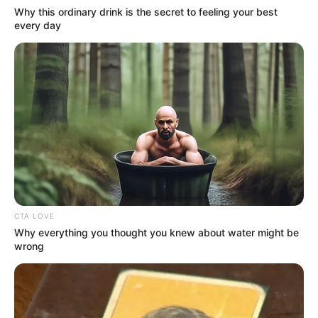
Why this ordinary drink is the secret to feeling your best
every day
Walgreens Hides This $1 Generic Viagra - Here's
The Aisle It's Really In.
FRIDAY PLANS
CTA LOVE
Why everything you thought you knew about water might be
wrong