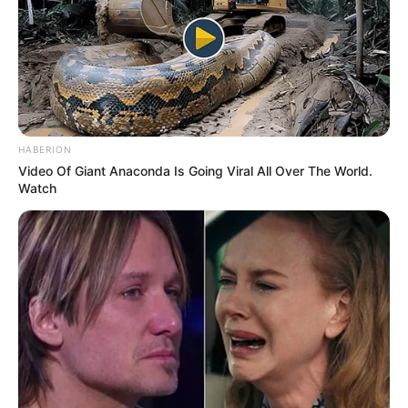
Erase Joint Agony In 7 Days With This Simple
Trick! It's Genius
FORGE BODY
HABERION
Video Of Giant Anaconda Is Going Viral All Over The World.
Watch
Guatemala Dental
GUATEMALA DENTAL
เรื่องอื่นๆ ที่น่าสนใจ