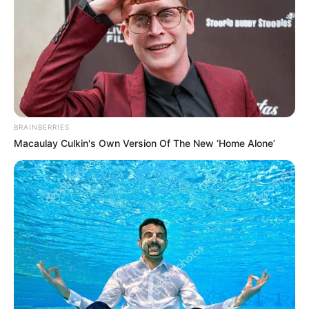
BRAINBERRIES
Japan's Oldest Doctors Say Memory Loss Isn't
Macaulay Culkin's Own Version Of The New ‘Home Alone’
Age: Just Stop Drinking These 3 Beverages
NEUROMIND PRO