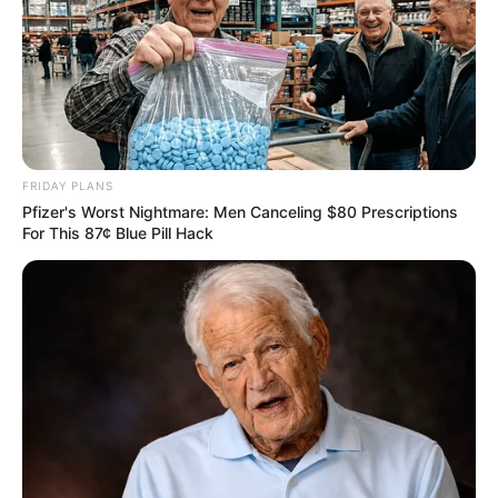
Men 45+ Are Trying This To Perform Better
MEDVI
FRIDAY PLANS
Pfizer's Worst Nightmare: Men Canceling $80 Prescriptions
For This 87¢ Blue Pill Hack
This Trick Is For Men In Their 40's To Perform
Better
MEDVI