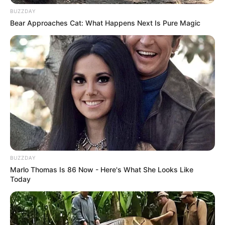
BUZZDAY
Bear Approaches Cat: What Happens Next Is Pure Magic
Feeling Tired? Here's The Trick To Perform Better
MEDVI
BUZZDAY
Marlo Thomas Is 86 Now - Here's What She Looks Like
Today