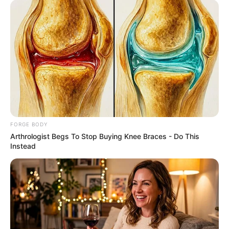
7 Times Stronger Than Viagra! "It Is Sold In Every
Drug Store!"
BOOSTARO
FORGE BODY
Arthrologist Begs To Stop Buying Knee Braces - Do This
Instead
She Spent A Fortune To Look Like A Modern-Day
Barbie
BRAINBERRIES