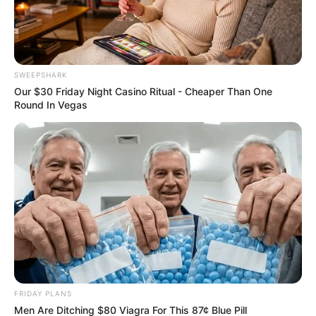
The Most Unexpected Wedding Dance Moments
BRAINBERRIES
SWEEPSHARK
Our $30 Friday Night Casino Ritual - Cheaper Than One
Round In Vegas
TV Couples Who Would Never Be Together: 9 Is
Just Too Weird
BRAINBERRIES
FRIDAY PLANS
Men Are Ditching $80 Viagra For This 87¢ Blue Pill