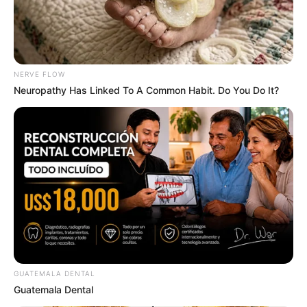
NERVE FLOW
Neuropathy Has Linked To A Common Habit. Do You Do It?
$25,000 In Personal Debt? The Legal Settlement
Loophole Nobody Mentions
JG WENTWORTH
GUATEMALA DENTAL
Guatemala Dental