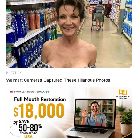
This Woman Chose To Live Like A Horse
BRAINBERRIES
Sensational Seductress: Demi Moore's Most
Scandalous Performances
BRAINBERRIES
BUZZDAY
Walmart Cameras Captured These Hilarious Photos