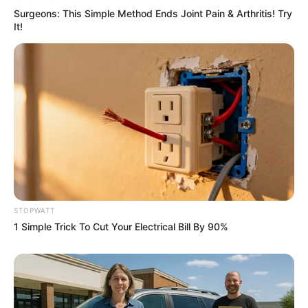
Surgeons: This Simple Method Ends Joint Pain & Arthritis! Try
8 ข้อง่ายๆ เคล็ดลับเสริมดวง ในการเก็บเงิน เรียกเงินแบบคนรวย
It!
โดย อ.คฑา
29 พ.ค. 2019
STOPWATT
1 Simple Trick To Cut Your Electrical Bill By 90%
เคล็ดลับ…! คาถาเรียกเงินเรียกทอง
3 พ.ย. 2014