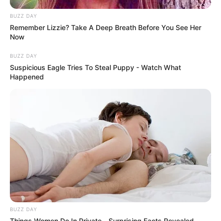
Everybody Wanted To Date Her In The 80s & This
Is Her Recently
BUZZ DAY
BUZZ DAY
Remember Lizzie? Take A Deep Breath Before You See Her
Now
BUZZ DAY
Suspicious Eagle Tries To Steal Puppy - Watch What
Happened
Co-stars Who Lost Control While Kissing Each
Other
BUZZ DAY
BUZZ DAY
Things Women Do In Private—Surprising Facts Revealed