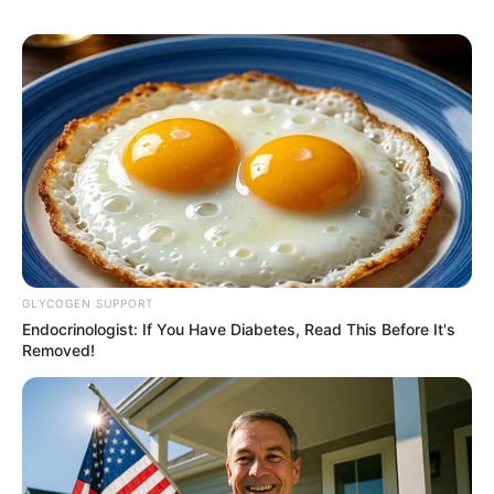
These '90s Couples Will Always Hold A Special
Place In Our Hearts
BRAINBERRIES
GLYCOGEN SUPPORT
Endocrinologist: If You Have Diabetes, Read This Before It's
Removed!