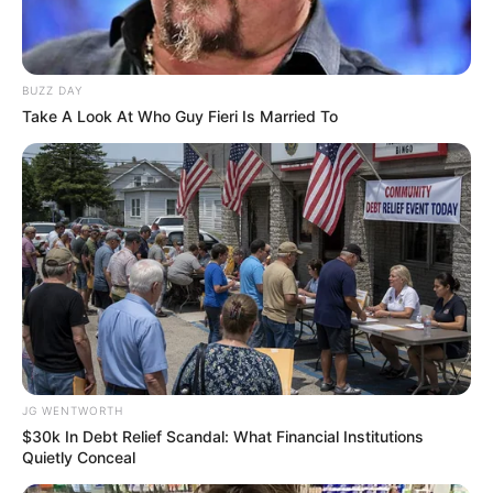
BUZZ DAY
Take A Look At Who Guy Fieri Is Married To
The Truth Will Finally Set Gina Carano Free
BRAINBERRIES
JG WENTWORTH
$30k In Debt Relief Scandal: What Financial Institutions
Quietly Conceal