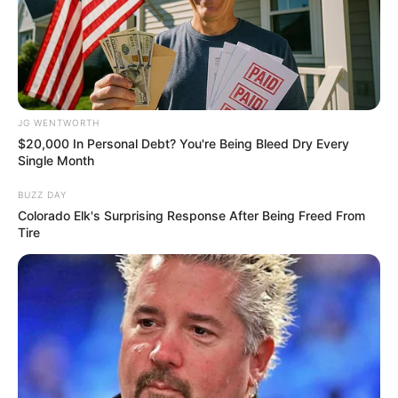
Tarantino Wants To End His Career With This
Movie?
BRAINBERRIES
JG WENTWORTH
$20,000 In Personal Debt? You're Being Bleed Dry Every
Single Month
BUZZ DAY
Colorado Elk's Surprising Response After Being Freed From
Tire
Watch The Most Jaw‑Dropping Figure Skating
Moments
BRAINBERRIES