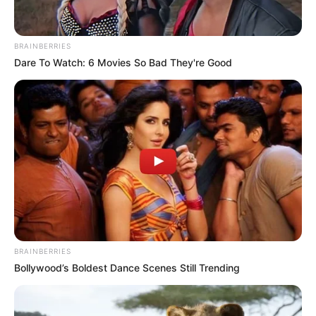
เงินเข้าไม่ขาด
เจ้าหมอดู
2 ก.ค. 2019
7
BRAINBERRIES
Dare To Watch: 6 Movies So Bad They're Good
แชร์
เรียกเงิน
เข้ากระเป๋า ด้วยการพกแบงค์เรียกเงิน ตามปีเกิด
หรือที่เรียกกันว่า เงินก้นถุง ใครจะเชื่อว่าธนบัตรเพียงแค่ใบ
เดียว หากพกให้ถูกโฉลกกับตัว ก็สามารถเรียกเงินเข้า
BRAINBERRIES
Bollywood’s Boldest Dance Scenes Still Trending
กระเป๋าได้ไม่ขาด! มาดูกันเลยว่าแต่ละปีเกิด จะต้องพก
“แบงค์เรียกเงิน” แบบใดกันบ้าง