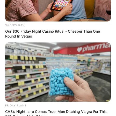
You'll Be Amazed By The Blue Lagoon Stars Today
BRAINBERRIES
SWEEPSHARK
Our $30 Friday Night Casino Ritual - Cheaper Than One
Round In Vegas
These Photos Make Us Nostalgic For The 70's
BRAINBERRIES
FRIDAY PLANS
CVS’s Nightmare Comes True: Men Ditching Viagra For This