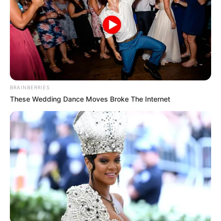
อิติบูชา จะมะหาราชา สัพพะเสน่หา อะระหังสัมมา สัมพุ
ทโธมามา
ยาตรายามดี วันชัยมารศรี สวัสดีราโพ นะโมพุทธายะ
https://seeme.me/ch/moddam/kEBLw9
BRAINBERRIES
คาถาสาริกา เรียกเงินเรียกทอง โดย อ.มดดำ
These Wedding Dance Moves Broke The Internet
ข้อมูลจาก:
Horolive
ธนบัตรตามปีเกิด
เคล็ดลับเสริมดวงการเงิน
เงินก้นถุง
เงินเข้าไม่ขาด
เรียกเงิน
แบงค์เรียกเงิน