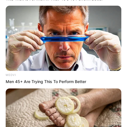
Hardship Break For 2026
JG WENTWORTH
MEDVI
Men 45+ Are Trying This To Perform Better
ER Doctor: "I Threw Out My Viagra After What I
Found On CVS Aisle 7"
FRIDAY PLANS