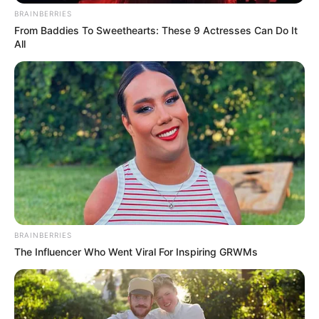
BRAINBERRIES
BRAINBERRIES
From Baddies To Sweethearts: These 9 Actresses Can Do It
All
This Video Always Makes You Laugh, You Go Back
And Watch Again
BUZZ DAY
BRAINBERRIES
The Influencer Who Went Viral For Inspiring GRWMs