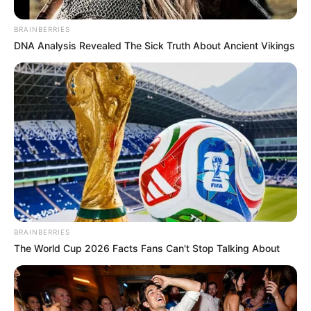
ปีกุน
BRAINBERRIES
พกธนบัตร 50 บาท ที่ลงท้ายด้วยเลข 4
DNA Analysis Revealed The Sick Truth About Ancient Vikings
BRAINBERRIES
จากนั้นพับเงินเป็นสามเหลี่ยม แล้วว่าตามนี้
The World Cup 2026 Facts Fans Can't Stop Talking About
ตั้งนะโม (3 จบ)