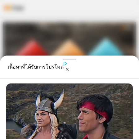
Skip
to
content
เนื้อหาที่ได้รับการโปรโมต
เรียกเงิน เข้ากระเป๋า ด้วยการพก
ธนบัตรตามปีเกิด ใบเดียวพารวย!