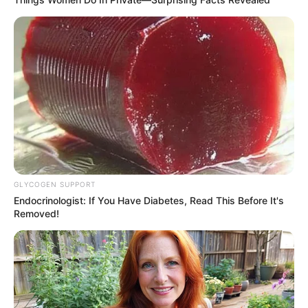
Paying $500/Mo In Debt Interest? You Are Getting
Ruthlessly Fleeced
JG WENTWORTH
GLYCOGEN SUPPORT
Endocrinologist: If You Have Diabetes, Read This Before It's
Removed!