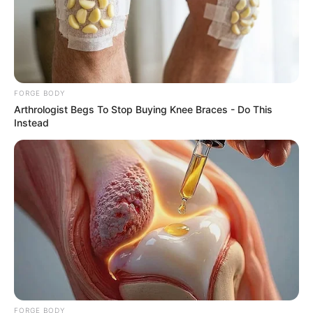
5 เม.ย 62 วันขอเงินพระจันทร์ มีเงินไม่ขาด ชีวิตราบรื่นทั้งเดือน
FORGE BODY
Arthrologist Begs To Stop Buying Knee Braces - Do This
อ.คฑา มีวิธีมาฝาก
Instead
4 เม.ย. 2019
FORGE BODY