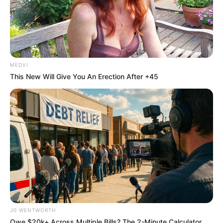
Sex Can Last 3 Hours Without Viagra, Try This
Recipe!
BOOSTARO
MEDVI
This New Will Give You An Erection After +45
Feeling Tired? Here's The Trick To Perform Better
MEDVI
JG WENTWORTH
Owe $20k+ Across Multiple Bills? The 2-Minute Calculator