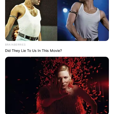
Endocrinologist: If You Have Diabetes, Read This
Before It's Removed!
GLYCOGEN SUPPORT
BRAINBERRIES
Did They Lie To Us In This Movie?
Her Story Isn't What You Think—You''ll Be
Surprised