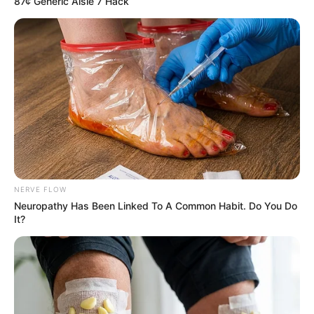
87¢ Generic Aisle 7 Hack
10 Tallest Women You Won't Believe Exist
BRAINBERRIES
NERVE FLOW
เรื่องอื่นๆ ที่น่าสนใจ
Neuropathy Has Been Linked To A Common Habit. Do You Do
It?