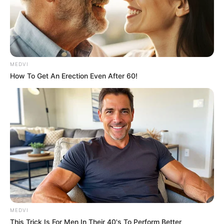
Blood Sugar Is Not From Sweets! Meet The Main
MEDVI
Enemy Of Blood Sugar
How To Get An Erection Even After 60!
GLYCOGEN SUPPORT
MEDVI
$20k In Accumulated Debt? The Emergency
This Trick Is For Men In Their 40's To Perform Better