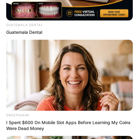
How They Made Little Simba Look So Lifelike in
'The Lion King'
BRAINBERRIES
GUATEMALA DENTAL
Guatemala Dental
I Bet You Didn't Know It Was Really Happening?
BRAINBERRIES
SWEEPSHARK
I Spent $600 On Mobile Slot Apps Before Learning My Coins
Were Dead Money