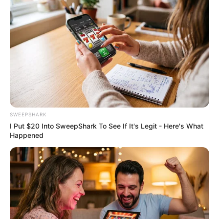
Iconic '90s Entertainment Couples We'll Never
Forget
BRAINBERRIES
SWEEPSHARK
I Put $20 Into SweepShark To See If It's Legit - Here's What
Happened