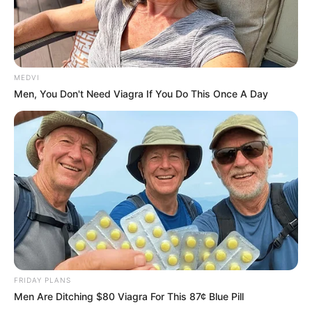
MEDVI
Men, You Don't Need Viagra If You Do This Once A Day
Once Criticized For Her Figure, Now She's Turning
Heads
BRAINBERRIES
FRIDAY PLANS
Men Are Ditching $80 Viagra For This 87¢ Blue Pill