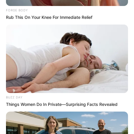
FORGE BODY
Rub This On Your Knee For Immediate Relief
Top 8 People Living Strange But Happy Lifestyles
BRAINBERRIES
BUZZ DAY
Things Women Do In Private—Surprising Facts Revealed
6 Best 90’s Action Movies From Your Childhood
BRAINBERRIES