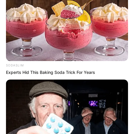
They're Unbearable! 9 Movie Characters You
Probably Remember
BRAINBERRIES
SODASLIM
Experts Hid This Baking Soda Trick For Years
The Chapel Of Sound Amphitheater - Architectural
Marvels
BRAINBERRIES