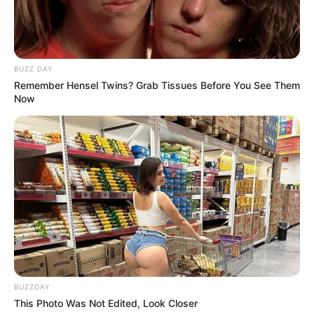
3 ดวงชะตาวันเกิด ชีวิตต้องสู้
BUZZ DAY
18 มิ.ย. 2022
Remember Hensel Twins? Grab Tissues Before You See Them
Now
เรื่องต้องห้ามใน “งานศพ” ตามความเชื่อโบราณ
BUZZDAY
This Photo Was Not Edited, Look Closer
4 ก.ค. 2020