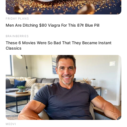
ตัวแทนร้านพยากรณ์สิริวัฒนาเชส
เชียร์ ในงานกาชาด 2562
FRIDAY PLANS
Men Are Ditching $80 Viagra For This 87¢ Blue Pill
เจ้าหมอดู
6 พ.ย. 2019
5
BRAINBERRIES
These 6 Movies Were So Bad That They Became Instant
Classics
แชร์
เมื่อวันพุธที่ ๖ พฤศจิกายน ๒๕๖๒ เวลา ๐๘.๓๐ น. พลเอก
ประยุทธ์ จันทร์โอชา นายกรัฐมนตรีและรัฐมนตรีว่าการ
กระทรวงกลาโหม พร้อมด้วย นายอนุทิน ชาญวีรกูล รอง
นายกรัฐมนตรีและรัฐมนตรีว่าการกระทรวงสาธารณสุข
MEDVI