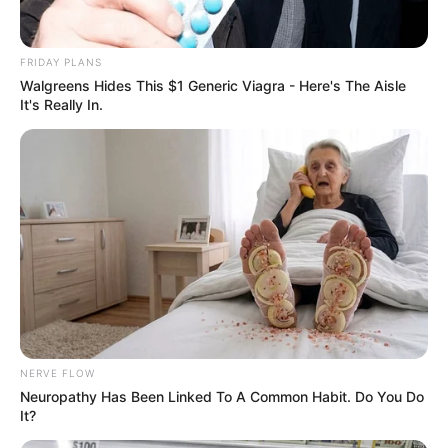
FRIDAY PLANS
Walgreens Hides This $1 Generic Viagra - Here's The Aisle
It's Really In.
The Instagram Model Who Spent A Fortune To
Look Like Barbie
BRAINBERRIES
She Gave Up A Normal Life To Act Like A Horse
BRAINBERRIES
เรื่องอื่นๆ ที่น่าสนใจ
NERVE FLOW
Neuropathy Has Been Linked To A Common Habit. Do You Do
It?