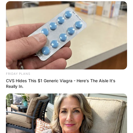
BUZZDAY
FRIDAY PLANS
CVS Hides This $1 Generic Viagra - Here's The Aisle It's
10 Things Men Want From Women (That They
Really In.
Won't Tell You).
BUZZDAY