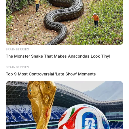
BRAINBERRIES
The Monster Snake That Makes Anacondas Look Tiny!
BRAINBERRIES
Top 9 Most Controversial 'Late Show' Moments
Feeling Tired? Here's The Trick To Perform Better
MEDVI