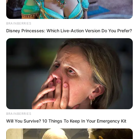
BRAINBERRIES
Disney Princesses: Which Live-Action Version Do You Prefer?
Neuropathy Has Linked To A Common Habit. Do
You Do It?
NERVE FLOW
BRAINBERRIES
Will You Survive? 10 Things To Keep In Your Emergency Kit