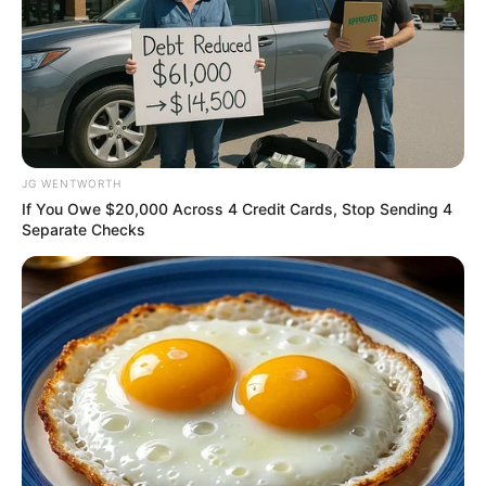
JG WENTWORTH
If You Owe $20,000 Across 4 Credit Cards, Stop Sending 4
Separate Checks
Critics Were Impressed By The Way She Portrayed
Grace Kelly
BRAINBERRIES