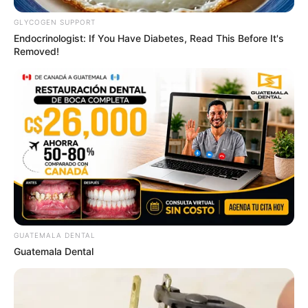
GLYCOGEN SUPPORT
Endocrinologist: If You Have Diabetes, Read This Before It's
Removed!
I Bet You Didn't Know It Was Really Happening?
BRAINBERRIES
GUATEMALA DENTAL
Guatemala Dental
Tarantino’s Latest Effort Will Probably Be His Best
To Date
BRAINBERRIES