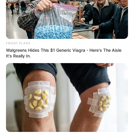
โอกาสนี้ พลโท สรรเสริญ แก้วกำเนิด อธิบดีกรม
ประชาสัมพันธ์ ในฐานะประธานกรรมการแผนก
FRIDAY PLANS
ประชาสัมพันธ์งานกาชาด ประจำปี ๒๕๖๒ พร้อมด้วย นาง
Walgreens Hides This $1 Generic Viagra - Here's The Aisle
จันทร์ประภา วิชิตชลชัย รองผู้อำนวยการสำนักงานจัดหา
It's Really In.
รายได้ สภากาชาดไทย นำคณะกรรมการจัดงานกาชาด
เข้าพบเพื่อประชาสัมพันธ์การจัดงานกาชาด ประจำปี
๒๕๖๒ ภายใต้แนวคิด “เย็นศิระเพราะพระบริบาล เกิดสาย
ธารการให้ที่งดงาม” เพื่อเฉลิมพระเกียรติ พระบาทสมเด็จ
พระปรเมนทรรามาธิบดีศรีสินทรมหาวชิราลงกรณ พระ
วชิรเกล้าเจ้าอยู่หัว รัชกาลที่ ๑๐ พระบรมราชูปถัมภก
สภากาชาดไทย และหารายได้โดยเสด็จพระราชกุศลบำรุง
สภากาชาดไทย ในการบรรเทาทุกข์ บำรุงสุข บำบัดโรค
กำจัดภัยให้กับประชาชนผู้ยากไร้ ผู้ป่วยไข้ ผู้ประสบภัยพิบัติ