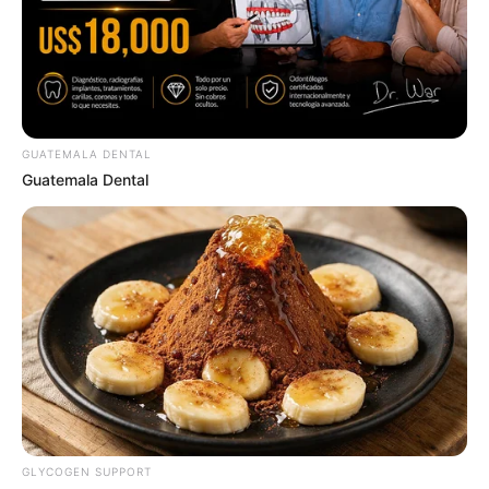
เครดิตภาพจาก : Web_Thaigov (ทำเนียบรัฐบาล)
GUATEMALA DENTAL
Guatemala Dental
คฑา ชินบัญชร
ดร.คฑา ชินบัญชร
ดูดวง อ.คฑา ชินบัญชร
ABOUT THE AUTHOR
เจ้าหมอดู
GLYCOGEN SUPPORT