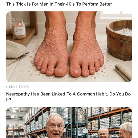
และนายเทวัญ ลิปตพัลลภ รัฐมนตรีประจำสำนักนายก
This Trick Is For Men In Their 40's To Perform Better
รัฐมนตรี เยี่ยมชมประชาสัมพันธ์การจัดงานกาชาด ประจำ
ปี ๒๕๖๒ ภายใต้แนวคิด “เย็นศิระเพราะพระบริบาล เกิด
สายธารการให้ที่งดงาม” ก่อนการประชุมคณะรัฐมนตรี ณ
บริเวณด้านหน้าตึกบัญชาการ ๑ ทำเนียบรัฐบาล เขตดุสิต
กรุงเทพมหานคร
NERVE FLOW
Neuropathy Has Been Linked To A Common Habit. Do You Do
It?