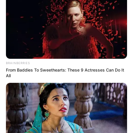
Prescriptions For This 87¢ Blue Pill Hack
FRIDAY PLANS
BRAINBERRIES
From Baddies To Sweethearts: These 9 Actresses Can Do It
All
Looking For Extra Income Online?
EXTRA INCOME ONLINE