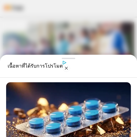
Skip
to
content
เนื้อหาที่ได้รับการโปรโมต
ดร.คฑา ชินบัญชร อาสากาชาด
เฉลิมพระเกียรติ 48พรรษาฯ