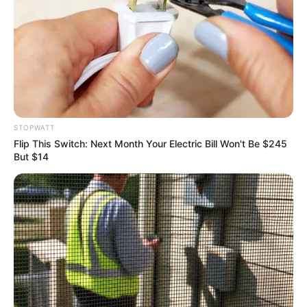
STOPWATT
Flip This Switch: Next Month Your Electric Bill Won't Be $245
But $14
This Movie Is The Main Reason Ukraine Has Not
Lost To Russia
BRAINBERRIES