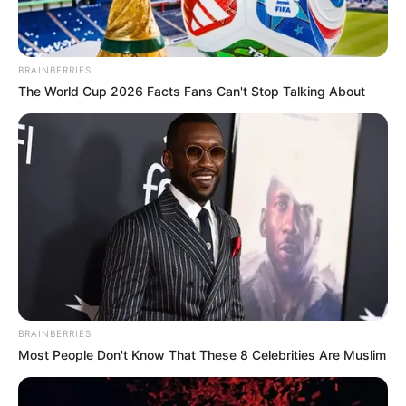
BRAINBERRIES
The World Cup 2026 Facts Fans Can't Stop Talking About
Walgreens Hides This $1 Generic Viagra - Here's
The Aisle It's Really In.
FRIDAY PLANS
BRAINBERRIES
Most People Don't Know That These 8 Celebrities Are Muslim
Pfizer's Worst Nightmare: Men Canceling $80