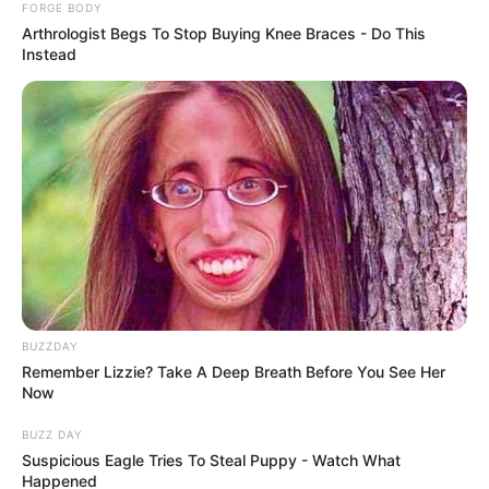
FORGE BODY
ต่างๆ
Arthrologist Begs To Stop Buying Knee Braces - Do This
Instead
BUZZDAY
Remember Lizzie? Take A Deep Breath Before You See Her
Now
โดยในปี ๒๕๖๒ นี้ สภากาชาดไทย จัดแคมเปญรณรงค์
“Red Cross Green Fair หรือ งานกาชาดสีเขียว” งดใช้
BUZZ DAY
Suspicious Eagle Tries To Steal Puppy - Watch What
โฟม ลดการใช้พลาสติก พร้อมเชิญชวนประชาชนพกถุงผ้า
Happened