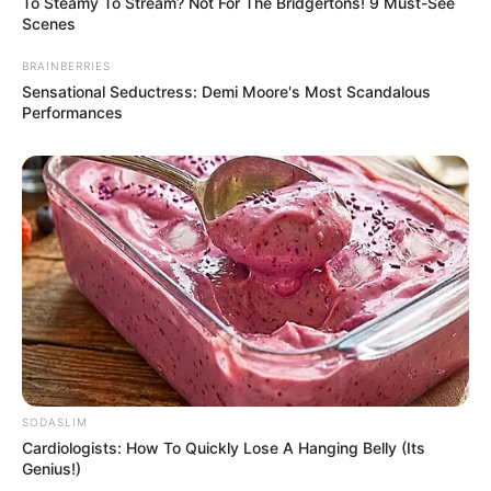
To Steamy To Stream? Not For The Bridgertons! 9 Must-See
Scenes
BRAINBERRIES
Sensational Seductress: Demi Moore's Most Scandalous
Sex Can Last 3 Hours Without Viagra, Try This
Performances
Recipe!
BOOSTARO
SODASLIM
Cardiologists: How To Quickly Lose A Hanging Belly (Its
Remember Hensel Twins? Take A Deep Breath
Genius!)
Before You See Them Now