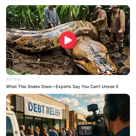
หิ้วกระบอกน้ำ นั่งรถสาธารณะมาเที่ยวงานกาชาด เพื่อ
ทำให้งานกาชาด เป็นโมเดลต้นแบบของงานมหกรรมรื่นเริง
การกุศลที่เป็นมิตรกับสิ่งแวดล้อม และช่วยลดปริมาณขยะ
ในงานกาชาด
BUZZDAY
What This Snake Does—Experts Say You Can't Unsee It