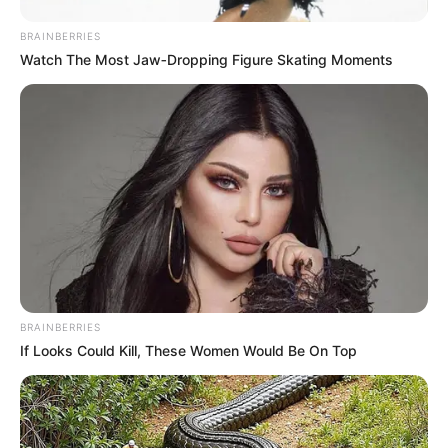
BRAINBERRIES
Watch The Most Jaw‑Dropping Figure Skating Moments
This Trick Will Give You An Erection At Any Age
MEDVI
BRAINBERRIES
If Looks Could Kill, These Women Would Be On Top
This New Will Give You An Erection After +45
MEDVI