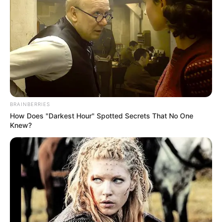
Arthrologist Begs To Stop Buying Knee Braces -
Do This Instead
FORGE BODY
BRAINBERRIES
How Does "Darkest Hour" Spotted Secrets That No One
Knew?
Surgeons: This Simple Method Ends Joint Pain &
Arthritis! Try It!
FORGE BODY