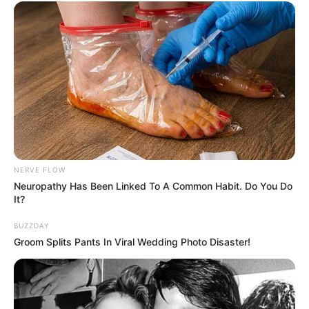
Remember Them? These '90s Couples Defined An
Era—See The Complete List
BRAINBERRIES
NERVE FLOW
Neuropathy Has Been Linked To A Common Habit. Do You Do
It?
BUZZDAY
What Happened To The Blue Lagoon Cast? See
Groom Splits Pants In Viral Wedding Photo Disaster!
Them Now
BRAINBERRIES