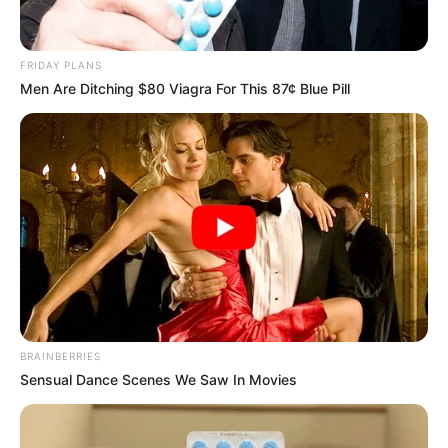
แอดเลขเด็ด
30 มี.ค. 2020
3
FRIDAY PLANS
Men Are Ditching $80 Viagra For This 87¢ Blue Pill
แชร์
วันนี้หมอดูทัก อาจารย์แมน พลังเลข The Magiccode จะ
มาทักว่า 8 ลัคนาราศีใดจะดวงดีเฮงสุดๆ 4 เดือนเต็มๆจาก
การยกย้ายของดาวพฤหัสในช่วงปลายเดือนมีนาคม 63 ซึ่ง
จะส่งผลให้ 8 ลัคนาราศีต่อไปนี้จะดวงดี เฮงสุดๆ ยาวไป
BRAINBERRIES
จนถึงเดือนกรกฏาคม 63 แต่ไม่ใช่ว่าทั้ง 8 ราศีจะเฮงในทุก
Sensual Dance Scenes We Saw In Movies
ด้านหรือดีเหมือนกันทั้งหมดนะครับ เพราความเฮงความ
ดวงดีตรงนี้มันขึ้นอยู่กับว่าการยกย้ายของดาวพฤหัสจะส่ง