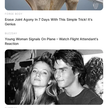
FORGE BODY
The Rarest And Most Valuable Card In The Whole
Erase Joint Agony In 7 Days With This Simple Trick! It's
World
Genius
BRAINBERRIES
BUZZDAY
Young Woman Signals On Plane – Watch Flight Attendant's
Reaction
Too Hot For TV? These Scenes Slipped Through
Anyway
BRAINBERRIES