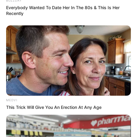
BUZZDAY
Everybody Wanted To Date Her In The 80s & This Is Her
Recently
2025’s Most Impactful Celebrity Farewells
BRAINBERRIES
MEDVI
This Trick Will Give You An Erection At Any Age