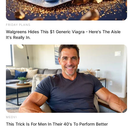
FRIDAY PLANS
Walgreens Hides This $1 Generic Viagra - Here's The Aisle
The Influencer Who Went Viral For Inspiring
It's Really In.
GRWMs
BRAINBERRIES
MEDVI
This Trick Is For Men In Their 40's To Perform Better
Critics Were Impressed By The Way She Portrayed