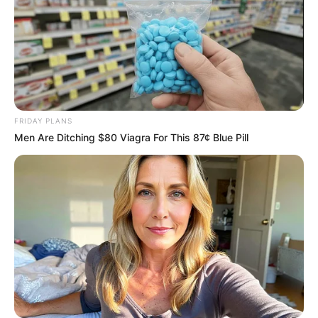
17 Astonishingly Beautiful Cave Churches
BRAINBERRIES
FRIDAY PLANS
Men Are Ditching $80 Viagra For This 87¢ Blue Pill
Why this ordinary drink is the secret to feeling
your best every day