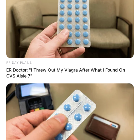
ผลในด้านใดของราศีคุณ และคุณจะได้รับโชคจากอะไรด้วย
ดังนั้นถ้าอยากรู้ต้องติดตามชมในคลิปนี้เลย
https://seeme.me/ch/mordootak/kEAv5G
สำหรับใครที่ไม่อยากดูคลิปเต็มแอดบอกเลยอาจพลาดเรื่อง
ราวสำคัญได้ แต่แอดก็ได้สรุปมาให้อ่านแล้วสั้นๆดังต่อไปนี้
FRIDAY PLANS
ราศีมังกร (14 ม.ค. – 12 ก.พ.) มีโอกาสได้พบเจอญาติพี่
ER Doctor: "I Threw Out My Viagra After What I Found On
น้องที่ห่างกันไปนานจะกลับมาหา หากใครคิดจะลงทุนทำ
CVS Aisle 7"
ธุรกิจในช่วงนี้ก็จะได้รับการสนับสนุน
ราศีกรกฎ (16 ก.ค. – 15 ส.ค.) ดวงช่วงนี้ โดดเด่นในเรื่อง
ของความรัก หากใครมีแฟนอยู่ช่วงนี้แฟนของคุณจะ
สามารถสร้างเนื้อสร้างตัวเป็นที่เพิ่งให้กับคุณได้
ราศีมีน (14 มี.ค. – 12 เม.ย.) โดดเด่นในเรื่องของหน้าที่