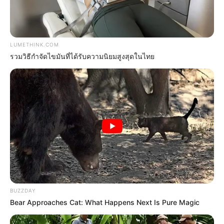
BRAINBERRIES
LUMETHINK.COM
รวมวิธีกำจัดไขมันที่ได้รับความนิยมสูงสุดในไทย
Hollywood's Inaccurate Portrayal of Reality - Take
a Look Inside!
BRAINBERRIES
These 6 Movies Were So Bad That They Became
BUZZDAY
Instant Classics
Bear Approaches Cat: What Happens Next Is Pure Magic
BRAINBERRIES