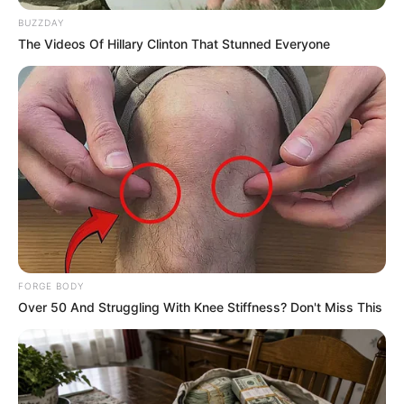
BUZZDAY
The Videos Of Hillary Clinton That Stunned Everyone
ดวงรายวัน 14 กันยายน 2565
14 ก.ย. 2022
FORGE BODY
Over 50 And Struggling With Knee Stiffness? Don't Miss This