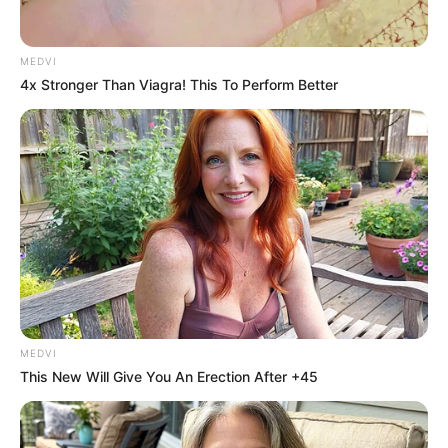
แอดเลขเด็ด
MEDVI
4x Stronger Than Viagra! This To Perform Better
เนื้อหาที่ได้รับการโปรโมต
Top 9 Most Controversial 'Late Show' Moments
BRAINBERRIES
46 Years Later, The Blue Lagoon Stars Look
Unrecognizable
BRAINBERRIES
MEDVI
This New Will Give You An Erection After +45