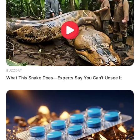
BUZZDAY
If Looks Could Kill, These Women Would Be On
What This Snake Does—Experts Say You Can't Unsee It
Top
BRAINBERRIES