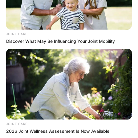
JOINT CARE
Discover What May Be Influencing Your Joint Mobility
What Happened To Laura San Giacomo? She's Still
Stunning Today!
BRAINBERRIES
JOINT CARE
2026 Joint Wellness Assessment Is Now Available