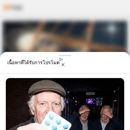
Skip
to
content
เนื้อหาที่ได้รับการโปรโมต
“ดวงดี มีหวัง” 8 ลัคนาราศีดวงจะดี
ขึ้น 4 เดือนเต็มๆ