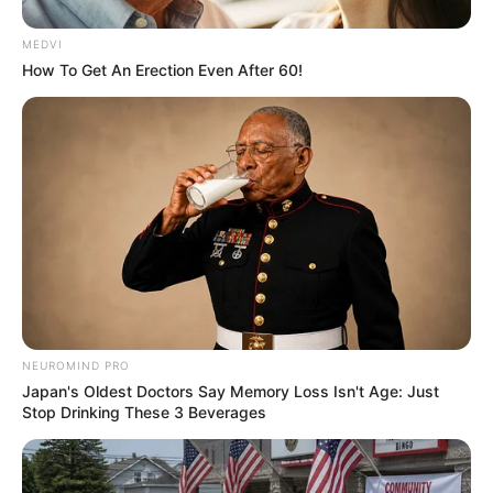
To Steamy To Stream? Not For The Bridgertons! 9
MEDVI
Must-See Scenes
How To Get An Erection Even After 60!
BRAINBERRIES
NEUROMIND PRO
Where Are They Now? 9 Ex-Actors Found
Japan's Oldest Doctors Say Memory Loss Isn't Age: Just
Unexpected Career Paths
Stop Drinking These 3 Beverages
BRAINBERRIES