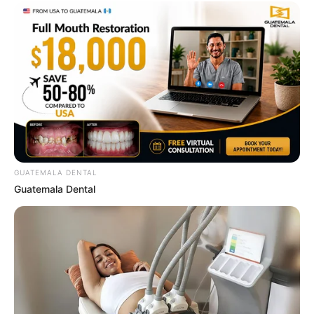
Who Will Be the Next James Bond? Here's What
We Know So Far
BRAINBERRIES
GUATEMALA DENTAL
Guatemala Dental
Olena Zelenska's Life Changed Overnight