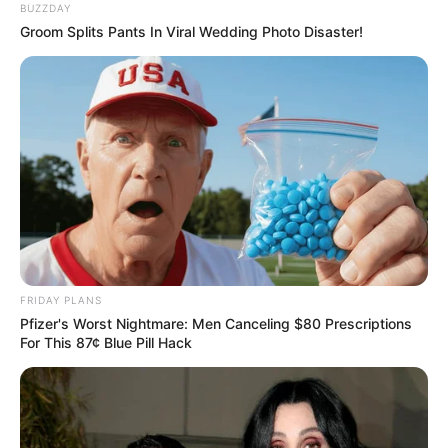
Grace Kelly
BUZZDAY
BRAINBERRIES
Groom Splits Pants In Viral Wedding Photo Disaster!
Hollywood's Inaccurate Portrayal Of Reality – Take
A Look Inside
BRAINBERRIES
Plastic Surgery Splurge: Instagram Model's Quest
For Barbie Looks
BRAINBERRIES
FRIDAY PLANS
Pfizer's Worst Nightmare: Men Canceling $80 Prescriptions
For This 87¢ Blue Pill Hack