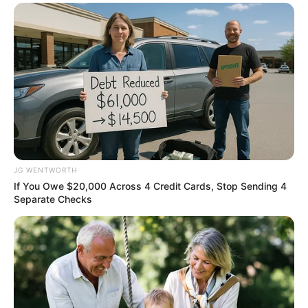
might be wrong
CTA LOVE
JG WENTWORTH
If You Owe $20,000 Across 4 Credit Cards, Stop Sending 4
Separate Checks
Who Will Take On The Iconic Role Next? Bond
Casting Rumors
BRAINBERRIES
Enter A World Of Weirdness: 8 Horror Movies
Where Nobody Dies
BRAINBERRIES