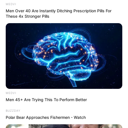
CTA LOVE
MEDVI
Men Over 40 Are Instantly Ditching Prescription Pills For
It's The End Of The Road: The Worst TV Series
These 4x Stronger Pills
Finales Of All Time
BRAINBERRIES
MEDVI
Men 45+ Are Trying This To Perform Better
Discover 15 Surprising Things Forbidden By The
Bible
BUZZDAY
BRAINBERRIES
Polar Bear Approaches Fishermen - Watch