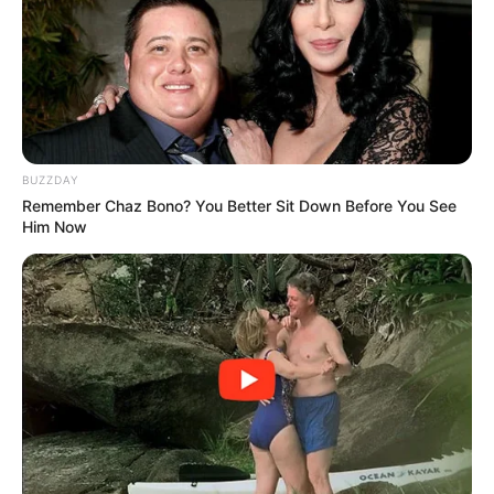
Most People Don't Know That These 8 Celebrities
Are Muslim
BRAINBERRIES
BUZZDAY
Remember Chaz Bono? You Better Sit Down Before You See
Him Now
Why this ordinary drink is the secret to feeling
your best every day
CTA FAVORITE
เรื่องอื่นๆ ที่น่าสนใจ