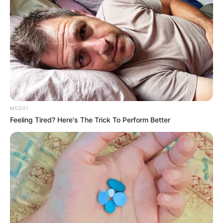
อยากมีบ้าน อยากออกรถป้ายแดง ช่วงนี้คือช่วงเวลาที่
เหมาะสม
ราศีเมษ (13 เม.ย. – 14 พ.ค.) โดดเด่นที่สุดในเรื่องของ
หน้าที่การงาน ใครที่คิดอยากจะบวชช่วงนี้คุณจะได้สมใจ
ปราถนา
The MagicCode
ช่วงโควิด
ดวงการงานช่วงโควิด
MEDVI
ดวงการเงินช่วงโควิด
ดวงช่วงโควิด
ดาวพฤหัส
ดูดวงรายวัน
Feeling Tired? Here's The Trick To Perform Better
ดูดวงรายสัปดาห์
หมอแมน พลังเลข
ABOUT THE AUTHOR