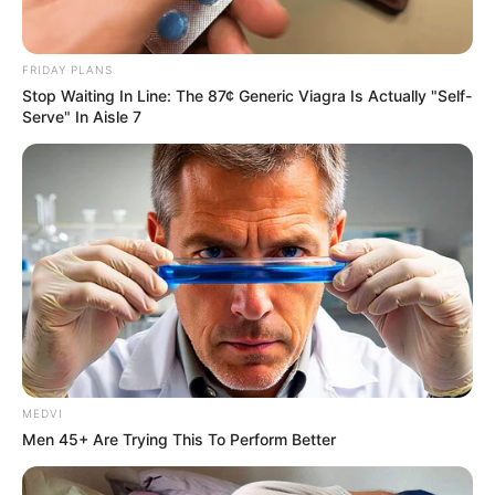
การงานและการลงทุน ทำอะไรในช่วงนี้จะประสบผลสำเร็จ
ดียอดเยี่ยม
FRIDAY PLANS
Stop Waiting In Line: The 87¢ Generic Viagra Is Actually "Self-
ราศีพิจิก (16 พ.ย. – 15 ธ.ค.) โดดเด่นในเรื่องของโอกาสใน
Serve" In Aisle 7
การหาเงินทองเข้ากระเป๋าจากคนใกล้ตัว ญาติพี่น้อง หุ้น
ส่วน ที่ร่วมลงทุนทำธุรกิจร่วมกัน
ราศีพฤษภ (15 พ.ค. – 15 มิ.ย.) โดดเด่นในเรื่องของหน้าที่
การงาน ในปีนี้คุณจะมีโอกาสประสบความสำเร็จได้เลื่อนขั้น
เลื่อนตำแหน่ง
ราศีกันย์ (17 ก.ย. – 16 ต.ค.) เป็นช่วงเวลาดีๆที่คุณจะมี
โอกาสเริ่มลงทุนหาช่องทางสร้างรายได้ใหม่ๆ แล้วจะประสบ
MEDVI
ผลสำเร็จดี
Men 45+ Are Trying This To Perform Better
ราศีตุลย์ (17 ต.ค. – 15 พ.ย.) เป็นช่วงเวลาที่ใครกำลังคิด