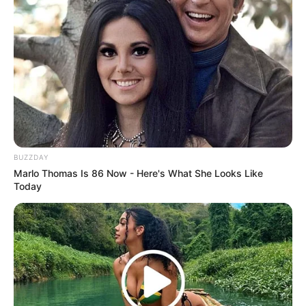
BUZZDAY
Why this ordinary drink is the secret to feeling
Marlo Thomas Is 86 Now - Here's What She Looks Like
your best every day
Today
CTA FAVORITE