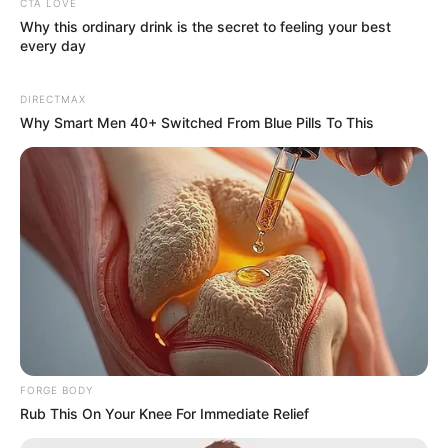
50+ Man's Ultimate Comeback: 36-Hour Power,
CTA LOVE
Zero Weakness
Why this ordinary drink is the secret to feeling your best
DIRECTMAX
every day
DIRECTMAX
Why Smart Men 40+ Switched From Blue Pills To This
Remember Lizzie? Take A Deep Breath Before You
See Her Now
BUZZ DAY
FORGE BODY
Rub This On Your Knee For Immediate Relief