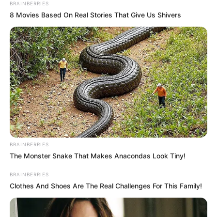
BRAINBERRIES
กว่าเรื่องของทำเลที่ตั้งของร้าน เพราะถึงแม่ว่าคุณได้เลข
8 Movies Based On Real Stories That Give Us Shivers
ล็อคคู่มิตรสุดเทพไปเลย แต่เป็นล็อคท้ายตลาดที่ไม่มีคน
เดิน ก็ไม่มีประโยชน์อะไร
แล้ว “ขนาดล็อค” มีผลกับยอดขายไหมครับอาจารย์ ต้อง
บอกอย่างนี้ว่า ตามหลัก “ฮวงจุ้ย” แล้วขนาดของล็อคไม่ได้
มีผลมาก เท่ากับความรู้สึกของลูกค้าเวลาที่มาเห็นร้านของ
คุณ เช่นถ้าคุณขายเครื่องสำอาง ล็อคใหญ่มาก แต่พอมอง
เข้ามาแล้วมีอยู่ยี่ห้อเดียว แบบนี้คนก็ไม่กล้าเข้าร้านเหมือน
กัน หรือถ้าคุณขายของใช้ 20 บาท ของเยอะมากๆลูกจ้าง
BRAINBERRIES
เยอะมากๆ แต่ล็อคเล็กนึดเดียว แบบนี้ลูกค้าก็ไม่กล้าเข้า
The Monster Snake That Makes Anacondas Look Tiny!
เหมือนกัน ดังนั้นเรื่องของ ขนาดล็อคร้านค้า มันขึ้นอยู่กับ
BRAINBERRIES
ความเหมาะสมมากกว่า
Clothes And Shoes Are The Real Challenges For This Family!