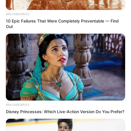
นี้
https://lotto.mthai.com/
BRAINBERRIES
สนใจลงโฆษณา ติดต่อได้ที่
onlinesales@mono.co.th
10 Epic Failures That Were Completely Preventable — Find
Out
ตลาดนัด
ทำเล
หมอแมน พลังเลข
ฮวงจุ้ยตลาดนัด
ฮวงจุ้ยร้านค้า
เสริมดวงค้าขาย
ABOUT THE AUTHOR
BRAINBERRIES
แอดเลขเด็ด
Disney Princesses: Which Live-Action Version Do You Prefer?