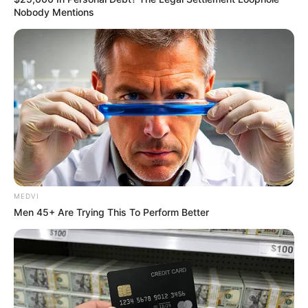
Men 45+ Are Trying This To Perform Better
Nobody Mentions
MEDVI
เรื่องอื่นๆ ที่น่าสนใจ
MEDVI
Men 45+ Are Trying This To Perform Better
เรื่องต้องรู้ก่อนจะบูชา “นาค-ครุฑ” ถ้าไม่ฟัง พังมาเยอะ!
9 ก.ค. 2021