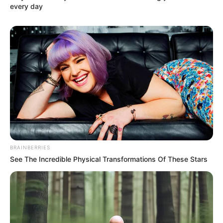
every day
Surgeons: This Simple Method Ends Joint Pain &
Arthritis! Try It!
FORGE BODY
BRAINBERRIES
See The Incredible Physical Transformations Of These Stars