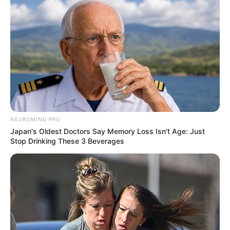
NEUROMIND PRO
$20,000 In Personal Debt? You're Being Bleed Dry
Japan's Oldest Doctors Say Memory Loss Isn't Age: Just
Every Single Month
Stop Drinking These 3 Beverages
JG WENTWORTH