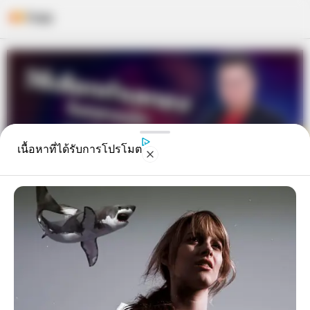
Skip
to
content
เนื้อหาที่ได้รับการโปรโมต
วิธีเลือกทำเลทองใน “ตลาดนัด”
ตามหลักฮวงจุ้ย