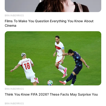
แอดเลขเด็ด
8 ต.ค. 2021
7
BRAINBERRIES
Films To Make You Question Everything You Know About
Cinema
แชร์
รวมเคล็ดลับเสริมดวงเอาฤกษ์เอาชัย ก่อนออกบ้านไป ใช้ได้
ทั้งทำงานและค้าขาย วันนี้ในรายการ “หมอดูทัก” โฉมใหม่
หมอแมน พลังเลข #themagiccode จะมาตอบ คำถามที่
ถูกรวบรวมมาจากช่องทางต่างๆของ Horolive โดยในวันนี้
จะมาตอบคำถาม ที่ถามมาว่า “อยากให้อาจารย์แมนช่วย
BRAINBERRIES
แนะนำเคล็ดลับวิธีเลือกทำเลทองใน “ตลาดนัด” ตามหลัก
Think You Know FIFA 2026? These Facts May Surprise You
ฮวงจุ้ย เลือกยังไง ขายตรงไหนให้ขายดี ยอดขายปัง ” คลิป
BRAINBERRIES