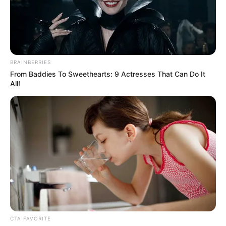
BRAINBERRIES
From Baddies To Sweethearts: 9 Actresses That Can Do It
All!
Men Are Ditching $80 Viagra For This 87¢ Blue Pill
FRIDAY PLANS
CTA FAVORITE