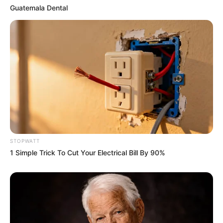
Guatemala Dental
ดาวยกย้าย 6 ราศีมีลุ้น โชคใหญ่งวดวันที่ 1 ธ.ค. 63 กับ อ.แมน พลัง
เลข
22 พ.ย. 2020
STOPWATT
1 Simple Trick To Cut Your Electrical Bill By 90%