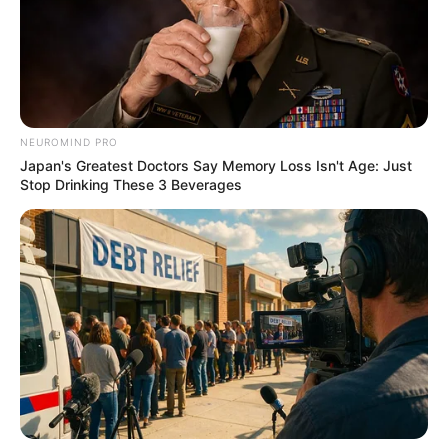
ถึงเวลา 6 ราศีดวงดีพลิกพลิกฟื้น ลุ้นโชคโหญ่ อ.แมน พลังเลข
5 พ.ย. 2020
NEUROMIND PRO
Japan's Greatest Doctors Say Memory Loss Isn't Age: Just
Stop Drinking These 3 Beverages
6 ราศี โกยทรัพย์ รับโชค งวดวันที่ 1 พ.ย.63 กับ อ.แมน พลังเลข
29 ต.ค. 2020