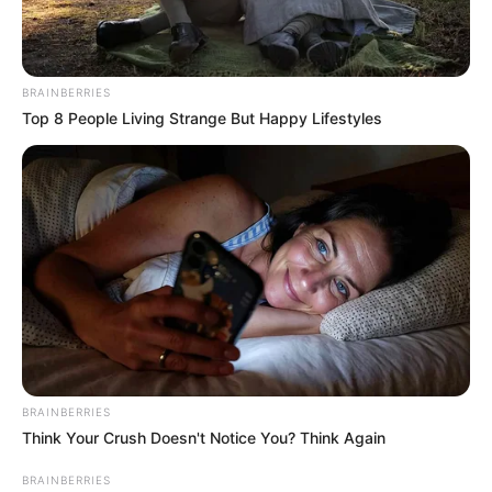
BRAINBERRIES
Top 8 People Living Strange But Happy Lifestyles
Why He Gets Hard In 15 Minutes: The Truth
Doctors Don't Tell
DIRECTMAX
She Chose To Remove The Tattoos On Her Face.
Look At Her Now
BUZZ DAY
BRAINBERRIES
Think Your Crush Doesn't Notice You? Think Again
BRAINBERRIES