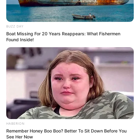
หมอดูทัก 5 ราศีรับทรัพย์ปังๆ งวด 1 ก.ย.63 (เช็คดวงได้ทั้ง 12 ราศี)
25 ส.ค. 2020
BUZZ DAY
Boat Missing For 20 Years Reappears: What Fishermen
Found Inside!
ราศีที่ในช่วงนี้ การงานโดดเด่นแถมจะเป็นเศรษฐี งวด 16 ส.ค.63
11 ส.ค. 2020
HABERION
Remember Honey Boo Boo? Better To Sit Down Before You
แสดงความเห็นบน Facebook
See Her Now