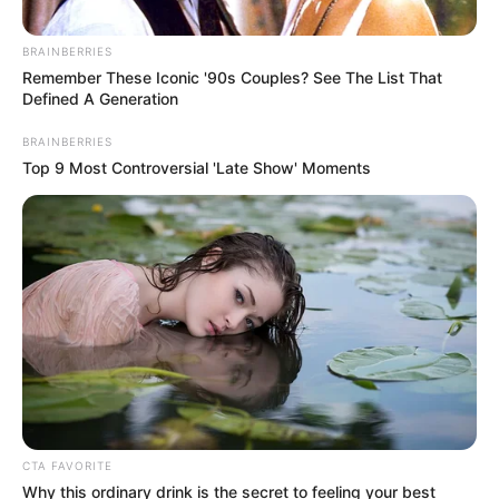
Where Nobody Dies
BRAINBERRIES
BRAINBERRIES
Remember These Iconic '90s Couples? See The List That
Defined A Generation
BRAINBERRIES
Top 9 Most Controversial 'Late Show' Moments
Performance Upgrade: Harder, Longer, Better—All
In One Dose
DIRECTMAX
CTA FAVORITE
Why this ordinary drink is the secret to feeling your best