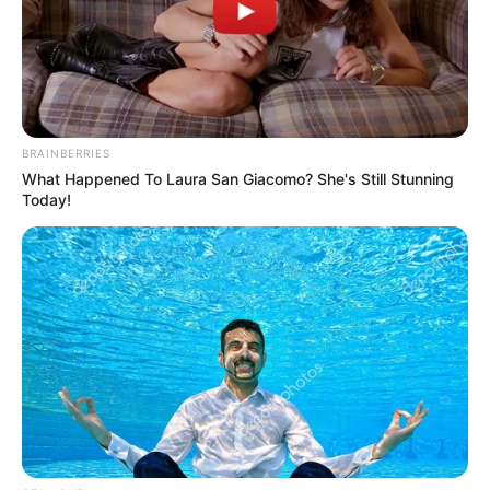
FORGE BODY
Suspicious Eagle Tries To Steal Puppy - Watch
What Happened
BUZZ DAY
Man Teaches Lesson To Seat-Kicking Kid And
BRAINBERRIES
Mom – Watch!
What Happened To Laura San Giacomo? She's Still Stunning
BUZZ DAY
Today!