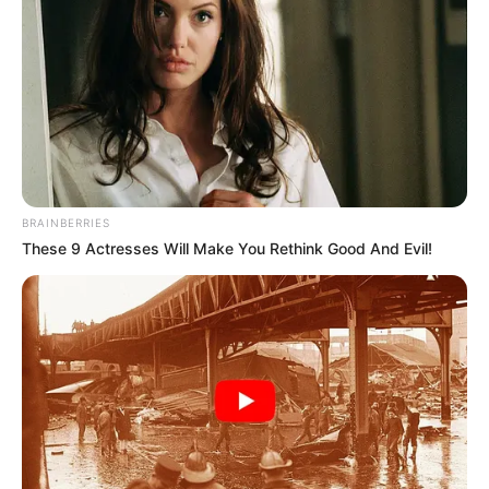
BRAINBERRIES
These 9 Actresses Will Make You Rethink Good And Evil!
หากคุณชื่นชอบอย่าลืมกดไลด์ กดแชร์เป็นกำลังใจให้
อาจารย์แมน พลังเลข และทีมงานด้วยนะครับ #หมอแมน
พลังเลข
ตรวจ
หวย
ย้อนหลังทุกงวดได้ที่