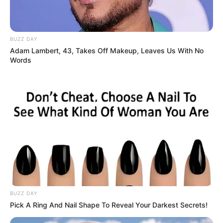
How To Get An Erection Even After 60!
BUZZ DAY
MEDVI
Adam Lambert, 43, Takes Off Makeup, Leaves Us With No
Words
Walgreens Hides This $1 Generic Viagra - Here's
The Aisle It's Really In.
BUZZ DAY
FRIDAY PLANS
Pick A Ring And Nail Shape To Reveal Your Darkest Secrets!