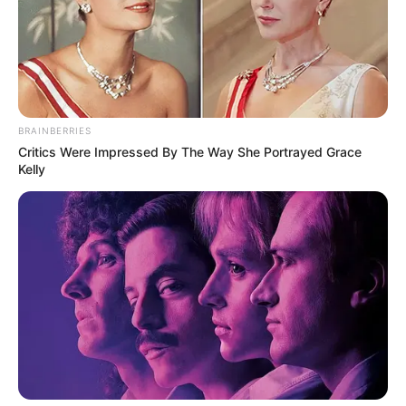
ขายเสื้อผ้าที่ต้องมีการลองสวมใส่ก็ให้เลือกแผงที่มันเหมาะ
สม เพื่อที่ลูกค้าของคุณมาเห็นแล้วเขาจะได้รู้สึกสบายใจ ไม่
อึดอัด
BRAINBERRIES
Critics Were Impressed By The Way She Portrayed Grace
Kelly
และที่ถามว่าเลขล็อคร้านค้า เลขไหนดี มีผลไหมอาจารย์
ต้องบอกอย่างนี้ว่า เลขล็อคมีผล แต่ส่งผลน้อยส่งพลังน้อย