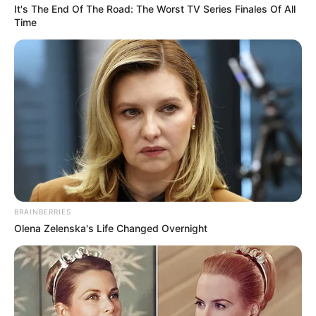
นี้อาจารย์เตรียมคำตอบมาให้แล้ว จะมีรายละเอียดอะไร
It's The End Of The Road: The Worst TV Series Finales Of All
บ้างไปดูกันเลย
Time
https://seeme.me/ch/mordootak/MrjA36?
pl=EpN1az
อันดับแรกที่ควรรู้ก็คือ “ฮวงจุ้ย” ร้านค้ากับบ้านที่อยู่อาศัย
แตกต่างตรงข้ามกันโดยสิ้นเชิง เพราะฮวงจุ้ยร้านค้าจะต้อง
เน้นในเรื่องของ พลังหยาง มากเป็นพิเศษ พลังหยางก็คือ
เรื่องการเคลื่อนไหว แหล่งที่ผู้คนสัญจรไปมาเยอะๆ ดังนั้น
หลักการแรก ในการเลือกฮวงจุ้ยร้านค้าก็คือ ให้เลือกแผง
ร้านที่มีคนเดินผ่านไปผ่านมามากๆ
BRAINBERRIES
Olena Zelenska's Life Changed Overnight
แต่ที่สำคัญให้พิจารณาถึงประเภทสินค้าที่คุณขายด้วย เช่น
ถ้าคุณขายซูชิ ที่ต้องเน้นขายให้ได้ปริมาณมากๆ ก็ให้เลือก
จุดที่มีคนเดินผ่านไปผ่านมา แต่ถ้าหากคุณทำเกี่ยวกับ
หมอดู หรือทำร้านที่ต้องใช้ความเงียบสงบ หรือถ้าเป็นร้าน