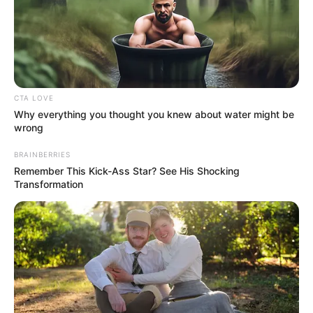
Everybody Wanted To Date Her In The 80s & This
Is Her Recently
BUZZ DAY
CTA LOVE
Why everything you thought you knew about water might be
wrong
BRAINBERRIES
Remember This Kick-Ass Star? See His Shocking
Transformation
Walgreens Hides This $1 Generic Viagra - Here's
Why
BOOSTARO