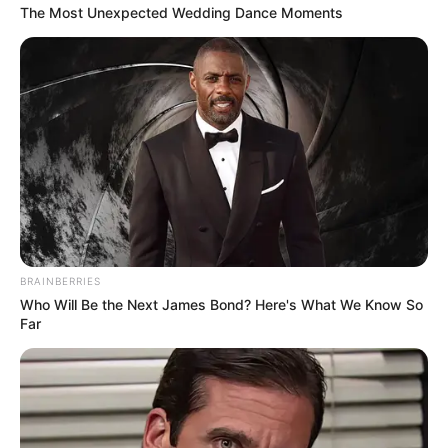
The Most Unexpected Wedding Dance Moments
He Rewrote His Love Life In 15 Minutes—Wife's
Shock Says It All
DIRECTMAX
Colorado Elk's Surprising Response After Being
BRAINBERRIES
Freed From Tire
Who Will Be the Next James Bond? Here's What We Know So
BUZZ DAY
Far