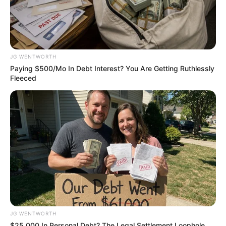
JG WENTWORTH
Paying $500/Mo In Debt Interest? You Are Getting Ruthlessly
4x Stronger Than Viagra! This To Perform Better
Fleeced
MEDVI
JG WENTWORTH
$25,000 In Personal Debt? The Legal Settlement Loophole