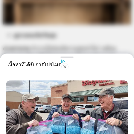
ดูดวงคนเกิดวันพุธ
ดวงการงาน
ทำงานไม่ค่อยมีความสุขเท่าไหร่ เหมือน
ทำงานคนเดียว รู้สึกไม่ค่อยสบาย ไม่อยากทำงานต่อ
เนื้อหาที่ได้รับการโปรโมต
ดวงการเงิน
ถ้าคนที่ทำการค้าขาย วันนี้การหาเงินไม่คล่อง
เท่าที่ควร ขายได้มาก็ต้องมีการลงทุนเพิ่ม
ดวงความรัก
คนโสด คนรักเก่าจะกลับมา ซึ่งเขาจะเริ่มจาก
การติดต่อคุยก่อน คนมีคู่ ให้ระวังการมีปัญหาทะเลาะกัน