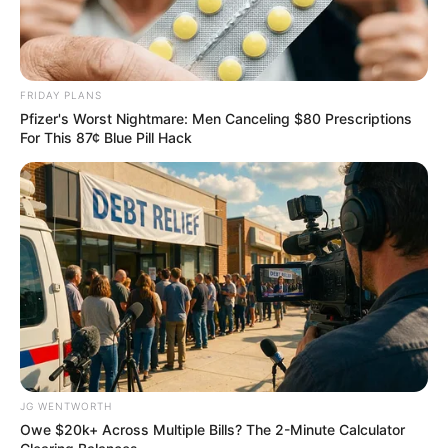
FRIDAY PLANS
Pfizer's Worst Nightmare: Men Canceling $80 Prescriptions
For This 87¢ Blue Pill Hack
Who Will Be the Next James Bond? Here's What
We Know So Far
BRAINBERRIES
JG WENTWORTH
Owe $20k+ Across Multiple Bills? The 2-Minute Calculator