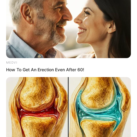
MEDVI
How To Get An Erection Even After 60!
ข้อมูลโดย:
แก้วตา คุยดวง
แชมป์อันดับ 1 ศึกชิงจ้าวหมอดู 2018
HOROLive ดูดวงสดบนมือถือ ทุกที่ทุกเวลา
กับหมอดูคุณภาพที่เราคัดสรรมาแล้ว
ดาวน์โหลด –
คลิก
รายละเอียดเพิ่มเติม
horolive