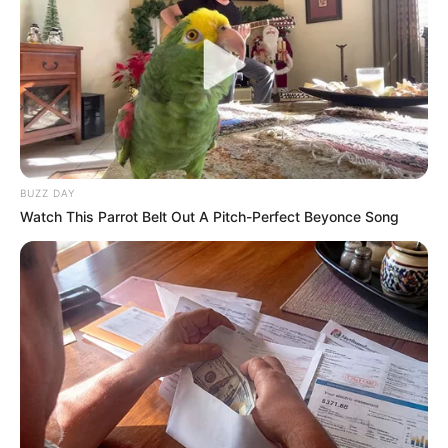
BUZZ DAY
Watch This Parrot Belt Out A Pitch-Perfect Beyonce Song
Did You Notice How Natural Simba’s Movements
Looked In The Movie?
BRAINBERRIES