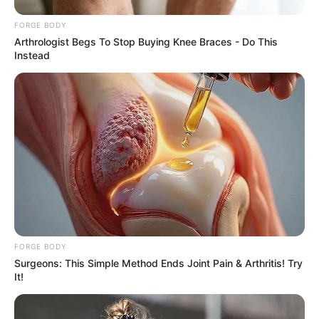
FORGE BODY
Arthrologist Begs To Stop Buying Knee Braces - Do This
Instead
Is The Movie "Danish Girl" A True Story?
BRAINBERRIES
FORGE BODY
Surgeons: This Simple Method Ends Joint Pain & Arthritis! Try
It!