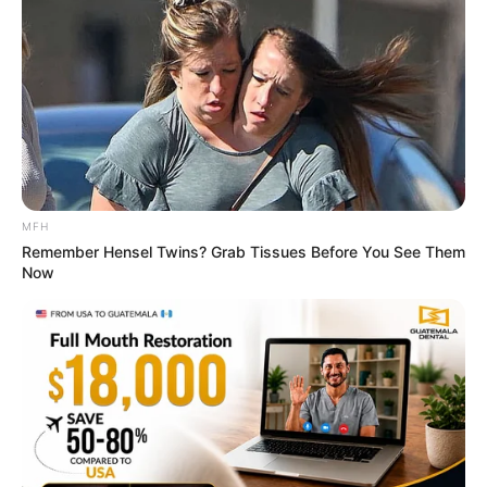
The Adorable Model For Simba In The Lion King
Remake
BRAINBERRIES
MFH
Remember Hensel Twins? Grab Tissues Before You See Them
Now
Bollywood’s Boldest Dance Scenes Still Trending