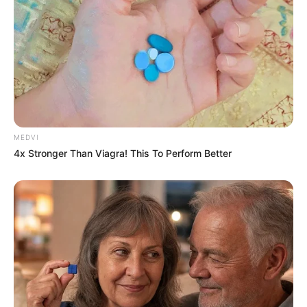
BRAINBERRIES
MEDVI
4x Stronger Than Viagra! This To Perform Better
They Laughed At Her Curves—Now She's A
Modeling Sensation
BRAINBERRIES