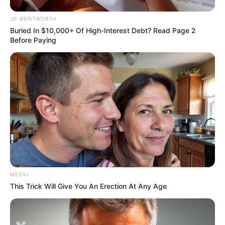
JG WENTWORTH
Buried In $10,000+ Of High-Interest Debt? Read Page 2
Before Paying
Top 10 Pop Divas (She's Not Number 1)
BRAINBERRIES
MEDVI
This Trick Will Give You An Erection At Any Age
These 9 Actresses Will Make You Rethink Good