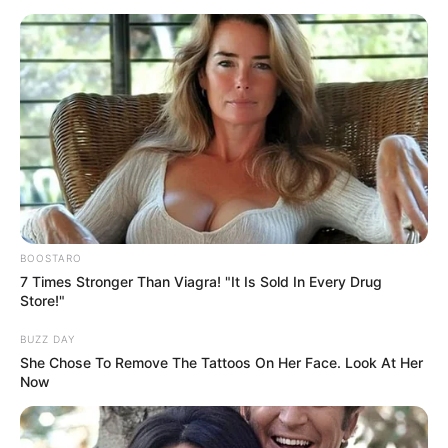
Britney Spears' Look Has Changed — Here's Why
BOOSTARO
7 Times Stronger Than Viagra! "It Is Sold In Every Drug
BRAINBERRIES
Store!"
BUZZ DAY
She Chose To Remove The Tattoos On Her Face. Look At Her
Now