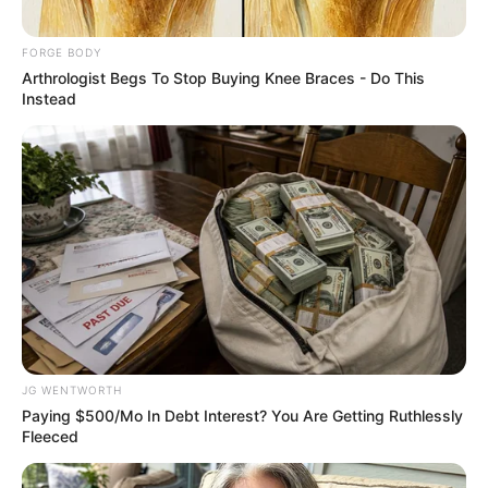
ดวงรายวัน
ดูดวง อ.แก้วตา คุยดวง
ดูดวงปี 62
ดูดวงรายวัน
FORGE BODY
Arthrologist Begs To Stop Buying Knee Braces - Do This
Instead
ABOUT THE AUTHOR
เจ้าหมอดู
JG WENTWORTH
Paying $500/Mo In Debt Interest? You Are Getting Ruthlessly
เนื้อหาที่ได้รับการโปรโมต
Fleeced