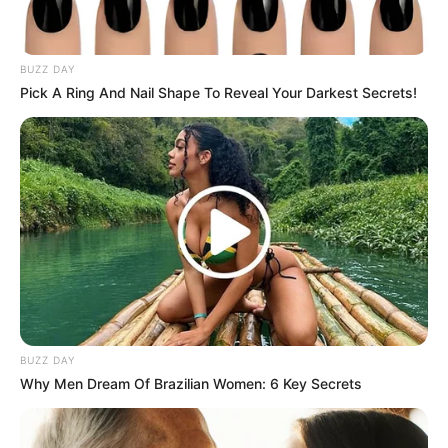
ดูดวงคนเกิดวันเสาร์
ดวงการงาน
งานจะประสบความสำเร็จได้เพราะตัวเอง ไม่มี
BUZZ DAY
คนอื่นเข้ามาช่วย พึ่งพาใครไม่ได้นอกจากตัวเอง
Pick A Ring And Nail Shape To Reveal Your Darkest Secrets!
ดวงการเงิน
เงินที่เป็นพันธะหนี้สิน จะได้ปลดหนี้ ได้
อิสรภาพทางการเงินกลับมา
ดวงความรัก
คนโสด กำลังพยายามทำใจกับคนเก่าๆ คนมี
คู่ ได้เดินทางไปต่างประเทศร่วมกันทั้งครอบครัว
https://seeme.me/ch/duangded/qLOwj6?
pl=yPX6Ay
BUZZ DAY
ดวงรายสัปดาห์ 3 – 9 มีนาคม 2562 (คนเกิดทั้ง 7 วัน)
Why Men Dream Of Brazilian Women: 6 Key Secrets