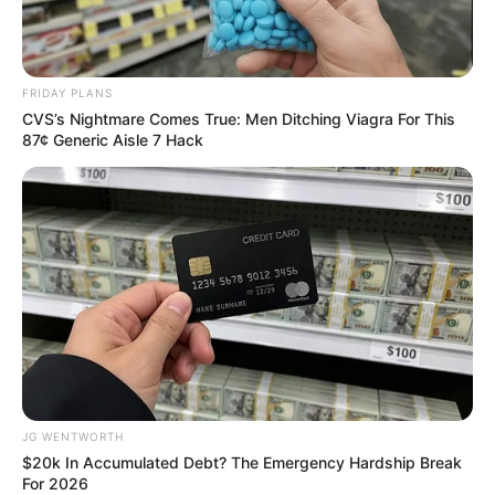
The Massive Snake That's Redefining 'Giant'—
FRIDAY PLANS
Bigger Than Anacondas
CVS’s Nightmare Comes True: Men Ditching Viagra For This
BRAINBERRIES
87¢ Generic Aisle 7 Hack
JG WENTWORTH
Mysterious Roman Statue Unearthed In Toledo
$20k In Accumulated Debt? The Emergency Hardship Break
BRAINBERRIES
For 2026