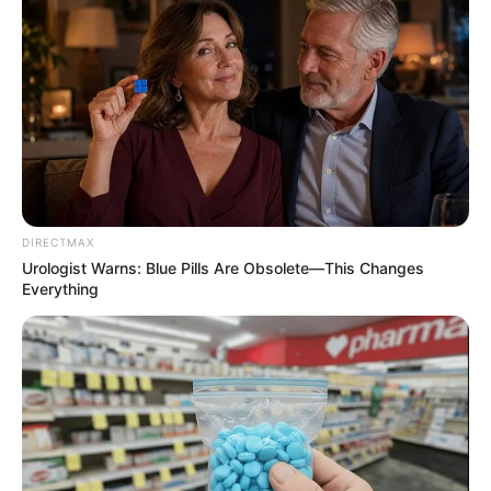
Why everything you thought you knew about water
might be wrong
CTA LOVE
DIRECTMAX
Some Moments Got Out Of Control Quickly
Urologist Warns: Blue Pills Are Obsolete—This Changes
BRAINBERRIES
Everything