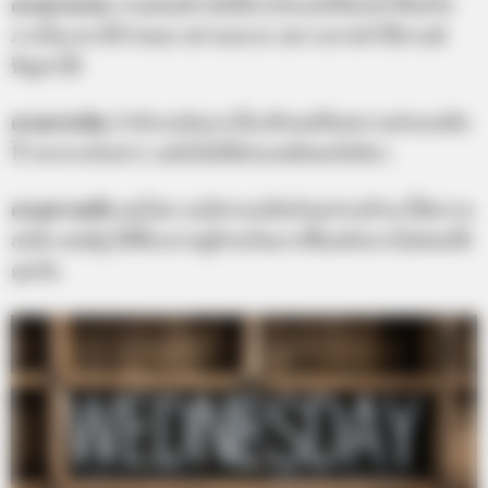
ดวงการงาน
งานค่อนข้างไม่ได้เร่งรีบแต่ก็ต้องทำให้เสร็จ
ภายในเวลาที่กำหนด อย่าเผอเรอ เพราะอาจทำให้งานมี
ปัญหาได้
ดวงการเงิน
กำลังรอเงินจากใครสักคนที่ขอความช่วยเหลือ
ไว้ เขาอาจรับปาก แต่ยังไม่ได้ช่วยเหลือซะทีเดียว
ดวงความรัก
คนโสด จะมีสายเปย์พร้อมจ่ายเข้ามาให้ความ
สนใจ คนมีคู่ ได้ใช้เวลาอยู่ด้วยกันมากขึ้นหลังจากไม่ค่อยได้
คุยกัน