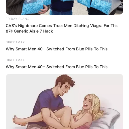
FRIDAY PLANS
CVS’s Nightmare Comes True: Men Ditching Viagra For This
87¢ Generic Aisle 7 Hack
DIRECTMAX
Why Smart Men 40+ Switched From Blue Pills To This
DIRECTMAX
ดูดวงคนเกิดวันพฤหัสบดี
Why Smart Men 40+ Switched From Blue Pills To This
ดวงการงาน
แบกเรื่องงานไว้คนเดียว คนอื่นไม่สามารถทำ
แทนได้ ต้องค่อยๆ วางไปทีละปัญหา
ดวงการเงิน
ได้ชำระเงินปลดหนี้ได้ก้อนหนึ่ง แต่ก็มีหนิ้สิน
ก้อนใหม่เพิ่มเข้ามา การเงินยังคงไม่มั่นคง
ดวงความรัก
คนโสด คนรักเก่าให้ความหวังว่าจะกลับมาแต่