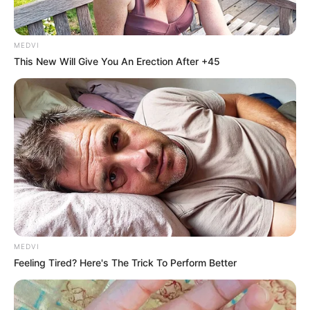
MEDVI
This New Will Give You An Erection After +45
Where Are They Now? 9 Ex-Actors Found
Unexpected Career Paths
BRAINBERRIES
MEDVI
Feeling Tired? Here's The Trick To Perform Better
Disney’s Live-Action Simba Was Based On The
Cutest Lion Cub Ever