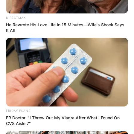
DIRECTMAX
He Rewrote His Love Life In 15 Minutes—Wife's Shock Says
It All
These '90s Couples Will Always Hold A Special
Place In Our Hearts
BRAINBERRIES
FRIDAY PLANS
ER Doctor: "I Threw Out My Viagra After What I Found On
CVS Aisle 7"