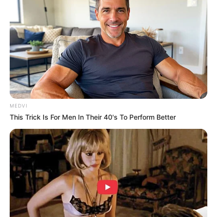
It's Not Your Typical Family: Each Member Has
This Unique Trait!
BRAINBERRIES
MEDVI
This Trick Is For Men In Their 40's To Perform Better