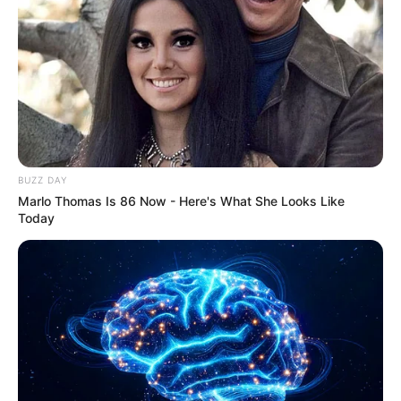
Discover 15 Surprising Things Forbidden By The
Bible
BRAINBERRIES
BUZZ DAY
Marlo Thomas Is 86 Now - Here's What She Looks Like
Today
Have You Seen Her GRWM? She Inspires Millions