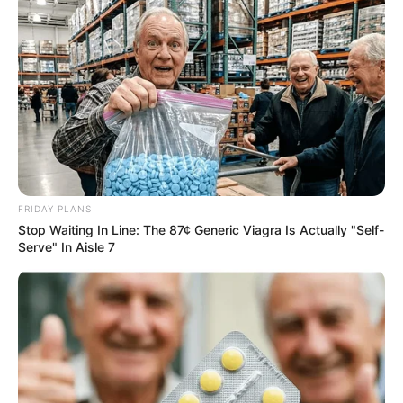
She Spends Millions To Transform Herself Into A
Barbie Doll!
BRAINBERRIES
FRIDAY PLANS
Stop Waiting In Line: The 87¢ Generic Viagra Is Actually "Self-
Serve" In Aisle 7
Magnetic Floating Bed: All That Luxury For Mere
$1.6 Mil?
BRAINBERRIES