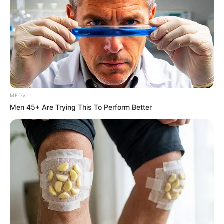
And Evil!
BRAINBERRIES
These 6 Movies Were So Bad That They Became
Instant Classics
BRAINBERRIES
MEDVI
Men 45+ Are Trying This To Perform Better
Remember Them? These '90s Couples Defined An
Era—See The Complete List
BRAINBERRIES