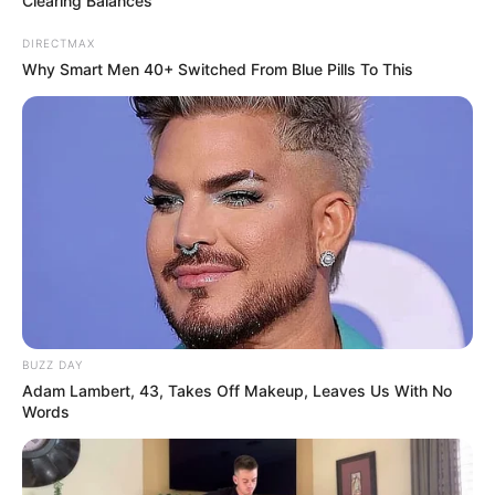
Clearing Balances
DIRECTMAX
Why Smart Men 40+ Switched From Blue Pills To This
Why this ordinary drink is the secret to feeling
your best every day
CTA FAVORITE
BUZZ DAY
Adam Lambert, 43, Takes Off Makeup, Leaves Us With No
Words
You'll Be Amazed By The Blue Lagoon Stars Today
BRAINBERRIES