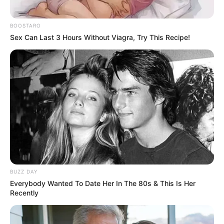
ก็ยังไม่มีวี่แวว คนมีคู่ จะได้ของมีค่าหรือทรัพย์สินจากคนรัก
BOOSTARO
Sex Can Last 3 Hours Without Viagra, Try This Recipe!
ดูดวงคนเกิดวันศุกร์
BUZZ DAY
Everybody Wanted To Date Her In The 80s & This Is Her
ดวงการงาน
ยังคงต้องขอคำแนะนำในเรื่องของงานกับ
Recently
ผู้ใหญ่ หรือคนที่ชำนาญงานกว่า