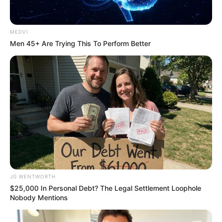
BRAINBERRIES
MEDVI
Men 45+ Are Trying This To Perform Better
Why this ordinary drink is the secret to feeling
your best every day
CTA LOVE
JG WENTWORTH
$25,000 In Personal Debt? The Legal Settlement Loophole
Nobody Mentions