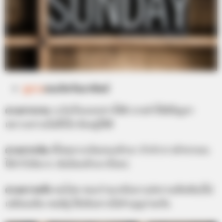
ดูดวง
คนเกิดวันอาทิตย์
ดวงการงาน
ระวังเรื่องเอกสารให้ดี อาจทำให้มีปัญหา
เพราะความไม่ตั้งใจ ต้องดูให้ดี
ดวงการเงิน
มีโชคลาภเงินทองเข้ามา ถ้าทำการค้าขายจะ
ได้กำไรดีมาก เงินไหลเข้ามาเรื่อยๆ
ดวงความรัก
คนโสด คนเก่าจะกลับมาแต่ความสัมพันธ์ไม่
เหมือนเดิม คนมีคู่ ได้เดินทางไปทำบุญร่วมกัน