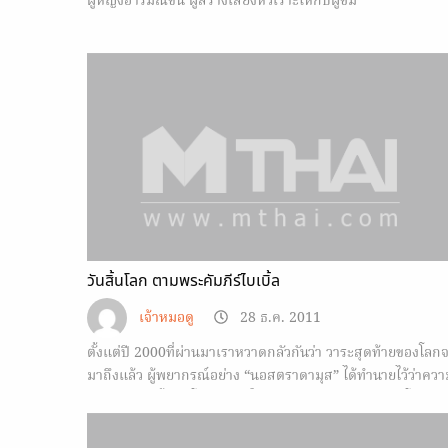
ผู้หญิงอารมณ์ขัน ผู้สร้างเสียงหัวเราะให้กับผู้ชม
วันสิ้นโลก ตามพระคัมภีร์ไบเบิ้ล
เจ้าหมอดู
28 ธ.ค. 2011
ตั้งแต่ปี 2000ที่ผ่านมาเราหวาดกลัวกันว่า วาระสุดท้ายของโลก
มาถึงแล้ว ผู้พยากรณ์อย่าง “นอสตราดามุส” ได้ทำนายไว้ว่าควา
วินาศจะเกิดขึ้นกับโบกมนุษย์ในช่วง 200 จาภัยธรรมชาติโดย
เฉพาะเพมือใหญ่ๆที่อยู่ในซีกโลกตอนเหนือ แผ่นดินไหว ภูเขาไฟ
ระเบิด คลื่นทะเลยักษ์ จะคร่าชีวิตคนหลายล้านคน ฟังดูน่ากลัว