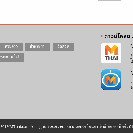
ดาวน์โหลด
M
หวยลาว
ทำนายฝัน
วัดสวย
ต
ะทงออนไลน์
โ
M
ค
ม
2019 MThai.com All rights reserved. หมายเลขทะเบียนการค้าอิเล็กทรอนิกส์ : 