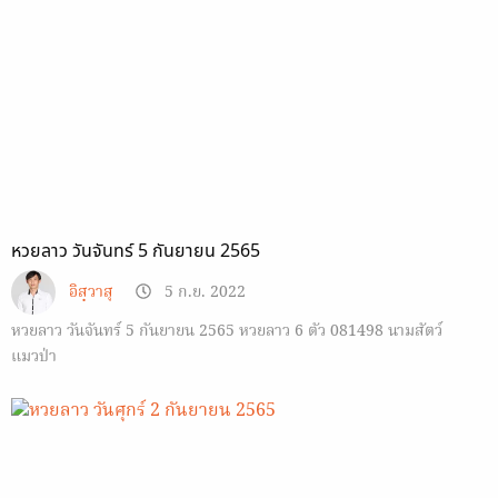
หวยลาว วันจันทร์ 5 กันยายน 2565
อิสฺวาสุ
5 ก.ย. 2022
หวยลาว วันจันทร์ 5 กันยายน 2565 หวยลาว 6 ตัว 081498 นามสัตว์
แมวป่า