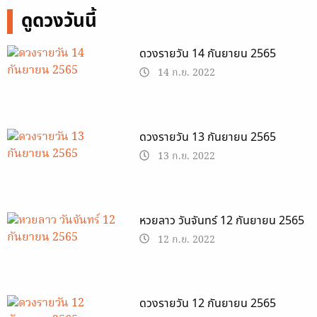
ดูดวงวันนี้
ดวงรายวัน 14 กันยายน 2565
14 ก.ย. 2022
ดวงรายวัน 13 กันยายน 2565
13 ก.ย. 2022
หวยลาว วันจันทร์ 12 กันยายน 2565
12 ก.ย. 2022
ดวงรายวัน 12 กันยายน 2565