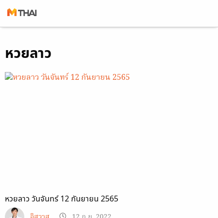
Skip
หวยลาว
to
content
หวยลาว วันจันทร์ 12 กันยายน 2565
อิสฺวาสุ
12 ก.ย. 2022