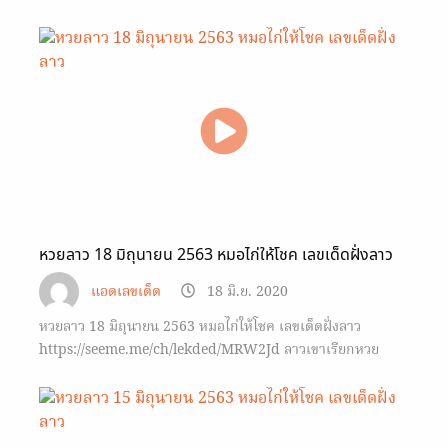
หวยลาว 18 มิถุนายน 2563 หมอไก่ให้โชค เลขเด็ดฝั่งลาว
แอดเลขเด็ด
18 มิ.ย. 2020
หวยลาว 18 มิถุนายน 2563 หมอไก่ให้โชค เลขเด็ดฝั่งลาว
https://seeme.me/ch/lekded/MRW2Jd ลาวเขาเรียกหวย
ประเทศลาว ว่า “สลากพัฒนา” คนเล่นหวยลาว มักจะหาเลขเด็ด
กันเหมือนคนไทยเลย ก็คือหาขูด หาไหว้ เอาตามสถานที่ศัก
สิทธิ์…