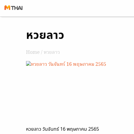
Skip
หวยลาว
to
content
Home
/
หวยลาว
หวยลาว วันจันทร์ 16 พฤษภาคม 2565