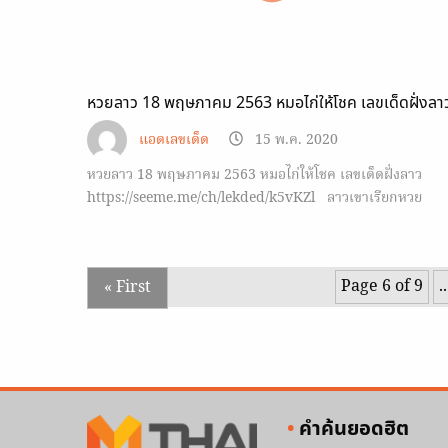
หวยลาว 18 พฤษภาคม 2563 หมอไก่ให้โชค เลขเด็ดฝั่งลา
แอดเลขเด็ด
15 พ.ค. 2020
หวยลาว 18 พฤษภาคม 2563 หมอไก่ให้โชค เลขเด็ดฝั่งลาว
https://seeme.me/ch/lekded/k5vKZl ลาวเขาเรียกหวย
ประเทศลาว ว่า “สลากพัฒนา” คนเล่นหวยลาว มักจะหาเลขเด็ด
กันเหมือนคนไทยเลย ก็คือหาขูด หาไหว้…
Page 6 of 9
..
« First
คำค้นยอดฮิต