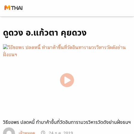
Skip
ดูดวง อ.แก้วตา คุยดวง
to
content
วิธีขอพร ปลดหนี้ ทำมาค้าขึ้นที่วัดอินทารามวรวิหารวัดดังย่านฝั่งธนฯ
เจ้าหมอดู
24 ธ.ค. 2019