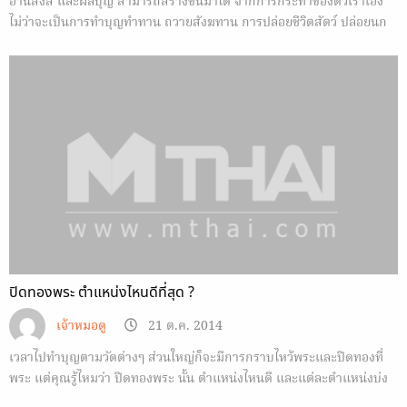
อานิสงส์ และผลบุญ สามารถสร้างขึ้นมาได้ จากการกระทำของตัวเราเอง
ไม่ว่าจะเป็นการทำบุญทำทาน ถวายสังฆทาน การปล่อยชีวิตสัตว์ ปล่อยนก
ปล่อยปลา ไถ่ชีวิตโคกระบือ นั่งสมาธิ บริจาคสิ่งของและเงิน รักษาศีล 5 และ
อื่นๆ…
ปิดทองพระ ตำแหน่งไหนดีที่สุด ?
เจ้าหมอดู
21 ต.ค. 2014
เวลาไปทำบุญตามวัดต่างๆ ส่วนใหญ่ก็จะมีการกราบไหว้พระและปิดทองที่
พระ แต่คุณรู้ไหมว่า ปิดทองพระ นั้น ตำแหน่งไหนดี และแต่ละตำแหน่งบ่ง
บอกถึงอะไร