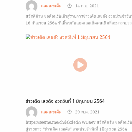
แอดเลขเด็ด
14 ก.ย. 2021
สวัสดีค้าบ ขอต้อนรับเข้าสู่รายการข่าวเด็ดเลขดัง งวดประจำวันท
16 กันยายน 2564 วันนี้พบกับแอดเลขเด็ดคนเดิมที่จะมารวบร
ข่าวสารเกี่ยวกับเลขเด็ดทั่วฟ้าเมืองไทยมาให้กับแฟนๆรายการได
ชมกันแบบสรุปๆ เริ่มต้นกันที่ข่าวเลขวันเกิดบุคคลสำคัญของเมื
ไทยและเลขที่ถูกจับตามองมากที่สุดในงวดนี้ จากนั้นไปดูตัวเลข
จากข่าวที่น่าสนใจมากๆในช่วงวันที่ 1 – 16 กย 64 ตรวจผล…
ข่าวเด็ด เลขดัง งวดวันที่ 1 มิถุนายน 2564
แอดเลขเด็ด
29 พ.ค. 2021
https://seeme.me/ch/lekded/9WBaey สวัสดีครับ ขอต้อนรั
สู่รายการ “ข่าวเด็ด เลขดัง” งวดประจำวันที่ 1มิถุนายน 2564