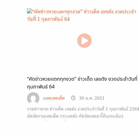
งวดที่แล้วชุดเลขปฏิทินโหราศาสตร์ไทย ของแอดเข้าเต็มๆ 14
สำหรับงวดนี้จะมีเลขอะไรบ้างนั้นไปดูกันเลย สำหรับงวดนี้เลขดั
วันสำคัญที่แอดรวบรวมมาให้ เป็นตัวเลขจาก ยอดผู้ติดโควิด
สูงสุดในช่วงวันที่…
“คัดข่าวหวยแตกทุกงวด” ข่าวเด็ด เลขดัง งวดประจำวันที่
กุมภาพันธ์ 64
แอดเลขเด็ด
30 ม.ค. 2021
รวมข่าวหวย ข่าวเด็ด เลขดัง งวดประจำวันที่ 1 กุมภาพันธ์ 256
มัดจัดรวมเลขเด็ด กระแสดัง คัดจัดเลขมาให้แบบเน้นๆ
(สนับสนุนให้ทุกท่านซื้อสลากกินแบ่งรัฐบาล) สวัสดีค้าบ ขอ
ต้อนรับเข้าสู่รายการข่าวเด็ดเลขดัง งวดประจำวันที่ 1…