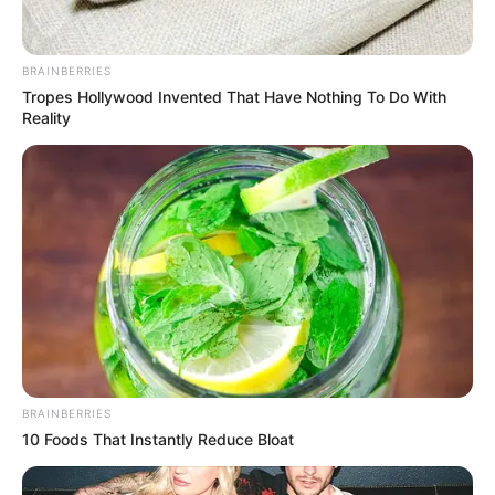
นายอภิสิทธิ์ ช่วยลือไทย อายุ 19 ปี ชาว จ.สกลนคร ต้อง
บอกเลยนะครับว่า น้ำแม่น้ำเนี่ย ไม่ว่าจะแม่น้ำที่ไหนถ้าว่าย
BRAINBERRIES
น้ำไม่แข็ง อย่าได้เอาชีวิตตัวเองไปเสี่ยงเลย ขอเสียความ
Tropes Hollywood Invented That Have Nothing To Do With
เสียใจด้วยนะครับ จัดเป็นชุดตัวเลขจากข่าวนี้ได้ 19 21 10
Reality
102
BRAINBERRIES
10 Foods That Instantly Reduce Bloat