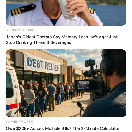
NEUROMIND PRO
Japan's Oldest Doctors Say Memory Loss Isn't Age: Just
Stop Drinking These 3 Beverages
CVS Hides This $1 Generic Viagra - Here's The
Aisle It's Really In.
FRIDAY PLANS
JG WENTWORTH
Owe $20k+ Across Multiple Bills? The 2-Minute Calculator