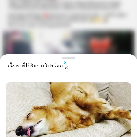
เนื้อหาที่ได้รับการโปรโมต
ข่าวต่อไปเป็นข่าวของ หนุ่มโดดน้ำแม่กลองเพื่อช่วยลูกสุนัข
ที่ตัวเองเลี้ยงแต่ตัวเองกลับถูกน้ำซัดจนหมดแรง ก่อนแข็ง
ใจโยนเจ้าตูบกลับฝั่ง ส่วนตัวตัวเองจมน้ำดับสลด โดย
เหตุการณ์นี้เกิดขึ้นที่ อ.ท่ามะกา จ.กาญจนบุรี ผู้เสียชีวิตคือ