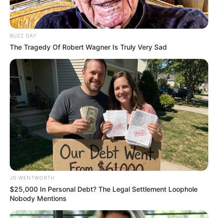
BUZZ DAY
The Tragedy Of Robert Wagner Is Truly Very Sad
2026 Joint Wellness Assessment Is Now Available
JOINT CARE
JG WENTWORTH
$25,000 In Personal Debt? The Legal Settlement Loophole
Nobody Mentions