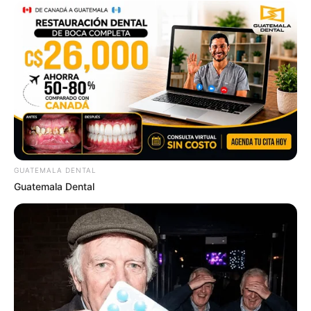
BUZZ DAY
GUATEMALA DENTAL
Guatemala Dental
If You Owe $20,000 Across 4 Credit Cards, Stop
Sending 4 Separate Checks
JG WENTWORTH