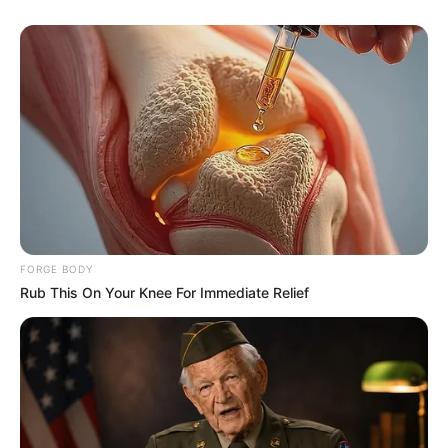
The Internet
BUZZ DAY
Bear Approaches Cat: What Happens Next Is Pure
Magic
BUZZ DAY
FORGE BODY
Rub This On Your Knee For Immediate Relief
Why Men Dream Of Brazilian Women: 6 Key
Secrets
BUZZ DAY