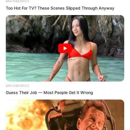
BRAINBERRIES
Too Hot For TV? These Scenes Slipped Through Anyway
Arthrologist Begs To Stop Buying Knee Braces -
Do This Instead
FORGE BODY
BRAINBERRIES
Guess Their Job — Most People Get It Wrong
How Does "Darkest Hour" Spotted Secrets That No