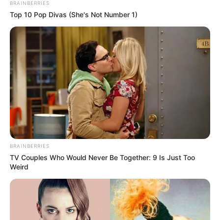
883
BRAINBERRIES
Top 10 Pop Divas (She's Not Number 1)
BRAINBERRIES
TV Couples Who Would Never Be Together: 9 Is Just Too
ข่าวหวย
คลอดกลางบ้าน
ตรวจหวย
ผลหวย
รอดตายปาฏิหาริย์
Weird
หวย
เมรุระเบิด
เลขกำลังวัน
เลขดัง
เลขวันสำคัญ
เลขอั้น
เลขเด็ด