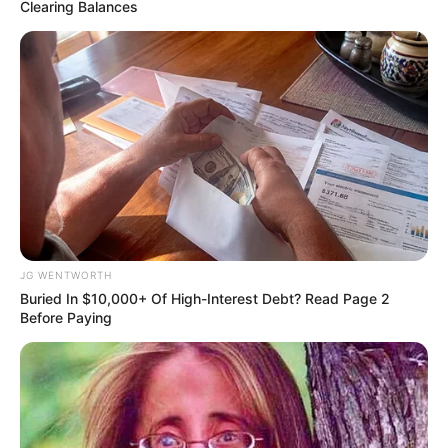
Clearing Balances
Flip This Switch: Next Month Your Electric Bill
Won't Be $245 But $14
STOPWATT
JG WENTWORTH
Buried In $10,000+ Of High-Interest Debt? Read Page 2
Before Paying
Stop Overpaying: The 10-Second Check That
Collapses Your Energy Bill
STOPWATT