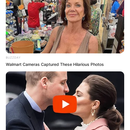
You See Them Now
BUZZ DAY
เรื่องอื่นๆ ที่น่าสนใจ
BUZZDAY
Walmart Cameras Captured These Hilarious Photos
หวยซองเขียนมือ งวด 30 ธ.ค. 64 ทีเด็ดท้ายคลิป ดูให้จบ
29 ธ.ค. 2021