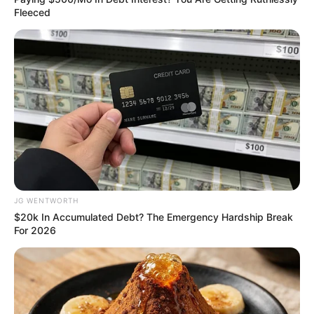
Fleeced
Men Are Ditching $80 Viagra For This 87¢ Blue Pill
FRIDAY PLANS
JG WENTWORTH
$20k In Accumulated Debt? The Emergency Hardship Break
For 2026
Walgreens Hides This $1 Generic Viagra - Here's
The Aisle It's Really In.