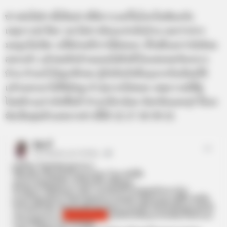
ข่าวต่อไปข่าวนี้เป็นข่าวที่มีการแชร์ในโลกโชเชียลกับ
เหตุการณ์ ช็อก รพ.ไล่สาวท้องแก่กลับบ้าน บอกว่าปาก
มดลูกไม่เปิด
รอให้ปวดถี่กว่านี้ค่อยมา ทั้งๆที่บอกว่ามีเลือด
ออกแล้ว แล้วพอถึงบ้านนอนไม่ถึงชั่วโมงคลอดกันกลาง
บ้าน ทำอะไรไม่ถูกสักคน กู้ภัยถึงกับยื่นถุงรกกับเลือดให้
แล้วบอกเอาไปให้มันดู ทำวุ่นวายไปหมด เหตุการณ์นี้ผู้
โพสต์ระบุว่าเกิดขึ้นที่
อำเภอไทรน้อย จังหวัดนนทบุรี นี้เอง
จัดเป็นชุดตัวเลขจากข่าวนี้ได้ 22 27 10 39 25