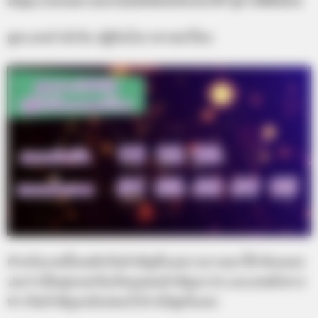
https://seeme.me/ch/lekded/9n3o5W?pl=DBKdGz
สูตรเลขกำลังวัน ปฏิทินโหราศาสตร์ไทย
สำหรับงวดนี้เลขดังวันสำคัญที่แอดรวบรวมมาให้ ต้องบอก
เลยว่าเป็นชุดเลขวันเกิดบุคคลสำคัญมากๆ และเลขดังจาก
ข่าววันสำคัญจะมีเลขอะไรบ้างไปดูกันเลย