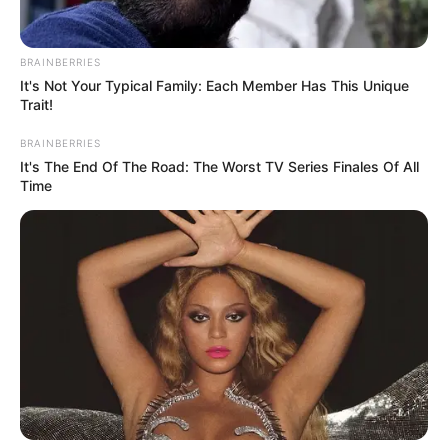
BRAINBERRIES
It's Not Your Typical Family: Each Member Has This Unique
Trait!
BRAINBERRIES
It's The End Of The Road: The Worst TV Series Finales Of All
Time
ข่าวสุดท้ายงวดนี้แอดขอยกให้กับข่าว รอดตายปาฏิหาริย์
รถไฟสายใต้ขบวน 171 ชนเข้ากับ รถเก๋ง บริเวณทางตัด
รถไฟ บ้านควนหินมุ้ย อ.หลังสวน
จังหวัดชุมพร
ในรายงาน
ข่าวบอกว่าสภาพรถเก๋งเนี่ยพังยับ คนขับได้รับบาดเจ็บหัว
ปูดเล็กน้อย ส่วนคนที่นั่งมาด้วยยืนอยู่ในที่เกิดเหตุสภาพ
ปกติ ไม่มีบาดแผล คนที่นั่งมาด้วยเล่าว่าตอนมาถึงที่เกิด
เหตุ ก็จอดรถแล้วนะ แต่เหมือนรถมันไหลไปเอง ก็เลยเป็น
เหตุทำให้ถูกรถไฟชน จัดเป็นชุดตัวเลขได้ 38 64 17 171