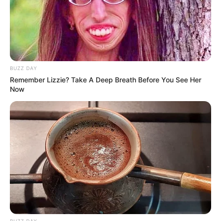
BUZZ DAY
Remember Lizzie? Take A Deep Breath Before You See Her
Now
These Columbus Companies Have The Lowest Car
Insurance Quotes In 2026
LION COVERAGE