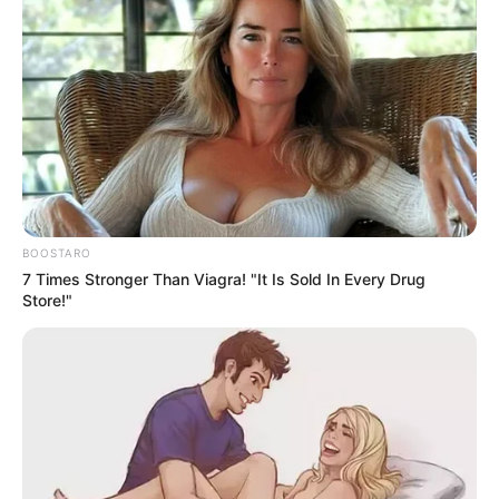
Could Everyday Habits Affect Your Joint Comfort?
JOINT CARE
BOOSTARO
7 Times Stronger Than Viagra! "It Is Sold In Every Drug
Store!"
Arthrologist Begs To Stop Buying Knee Braces -
Do This Instead
FORGE BODY