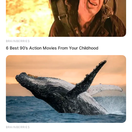
One Knew?
BRAINBERRIES
BRAINBERRIES
6 Best 90’s Action Movies From Your Childhood
Surgeons: This Simple Method Ends Joint Pain &
Arthritis! Try It!
FORGE BODY
BRAINBERRIES