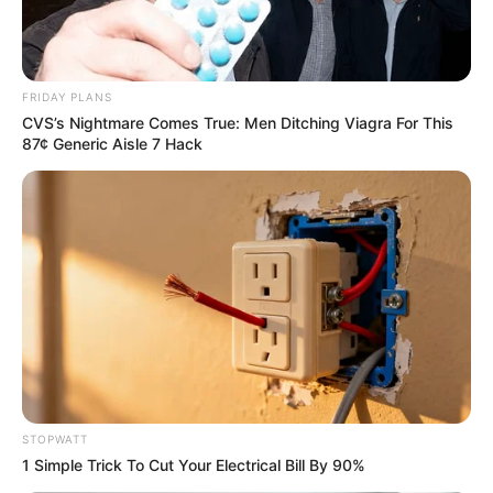
FRIDAY PLANS
CVS’s Nightmare Comes True: Men Ditching Viagra For This
87¢ Generic Aisle 7 Hack
Pfizer's Billion-Dollar Nightmare: Men Ditching
Viagra For This 87¢ Aisle 7 Blue Pill
FRIDAY PLANS
STOPWATT
1 Simple Trick To Cut Your Electrical Bill By 90%