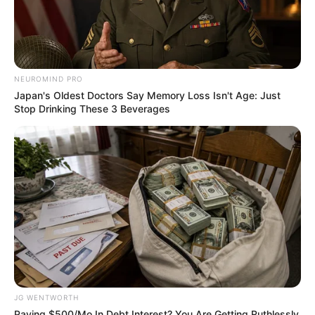
NEUROMIND PRO
Japan's Oldest Doctors Say Memory Loss Isn't Age: Just
Stop Drinking These 3 Beverages
Guatemala Dental
GUATEMALA DENTAL
JG WENTWORTH
Paying $500/Mo In Debt Interest? You Are Getting Ruthlessly