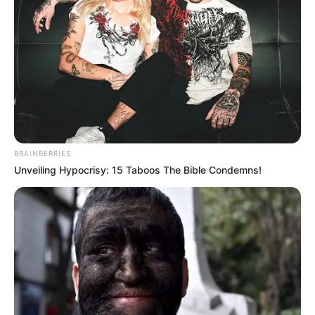
ข่าวต่อไปเป็นข่าว รอดปาฏิหาริย์ จากของ
น้องพี เด็กชาย
วัย 14 ปี
ที่โดนใบมีดเสียบติดเครื่องบดขยะ ต้องบอกว่า
ภาพเหตุการณ์ดูน่ากลัวมากๆ โดยผู้ที่เห็นเหตุการณ์เล่าว่า
น้องพี เข้าไปเก็บเศษขยะที่ติดอยู่ในเครื่องบด หรือเรียกกัน
ว่า เครื่องหัวสะบัด แต่ระหว่างที่น้องพีมุดเครื่องเข้าไปนั้น มี
คนงานของบ่อขยะไม่ทราบว่าน้องพีเข้าไปอยู่ภายในเครื่อง
BRAINBERRIES
Unveiling Hypocrisy: 15 Taboos The Bible Condemns!
จึงกดปุ่มเปิดวอร์มเครื่องก่อนจะทำงาน จู่ๆ ก็ได้ยินเสียง
น้องพี ร้องตะโกนดังออกมาจากเครื่อง จึงรีบวิ่งไปดู แล้วก็
พบว่าน้องถูกใบบดเสียบติดอยู่ที่ช่วงขา
จัดเป็นชุดตัวเลข
ของข่าวนี้ได้ 14 20 07 48