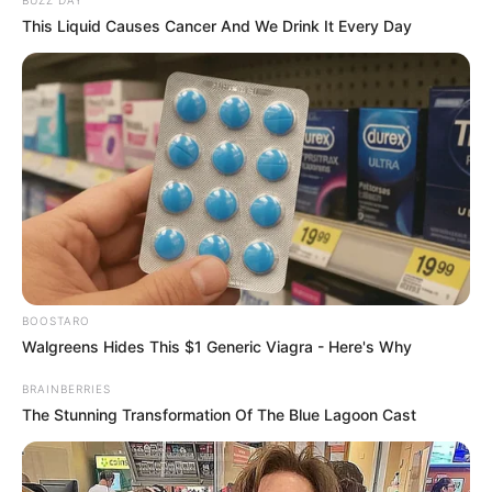
BUZZ DAY
This Liquid Causes Cancer And We Drink It Every Day
รวมวิธีกำจัดไขมันที่ได้รับความนิยมสูงสุดในไทย
LUMETHINK.COM
BOOSTARO
Walgreens Hides This $1 Generic Viagra - Here's Why
BRAINBERRIES
The Stunning Transformation Of The Blue Lagoon Cast
Remember Hensel Twins? Grab Tissues Before