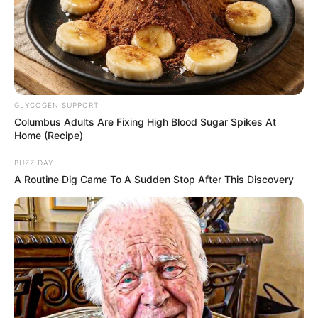
FRIDAY PLANS
GLYCOGEN SUPPORT
Columbus Adults Are Fixing High Blood Sugar Spikes At
Home (Recipe)
BUZZ DAY
A Routine Dig Came To A Sudden Stop After This Discovery
Why Are More Adults Experiencing Joint
Stiffness?
JOINT CARE