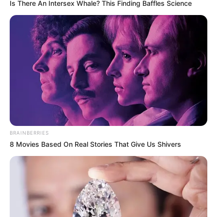
Is There An Intersex Whale? This Finding Baffles Science
Japan's Oldest Doctors Say Memory Loss Isn't
Age: Just Stop Eating These 3 Foods
NEUROMIND PRO
BRAINBERRIES
8 Movies Based On Real Stories That Give Us Shivers