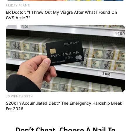
FRIDAY PLANS
ER Doctor: "I Threw Out My Viagra After What I Found On
CVS Aisle 7"
I Put $20 Into SweepShark To See If It's Legit -
Here's What Happened
SWEEPSHARK
JG WENTWORTH
$20k In Accumulated Debt? The Emergency Hardship Break
For 2026
Guatemala Dental
GUATEMALA DENTAL