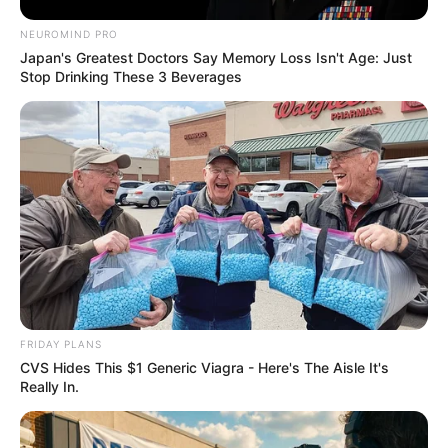
NEUROMIND PRO
Japan's Greatest Doctors Say Memory Loss Isn't Age: Just
Stop Drinking These 3 Beverages
Why this ordinary drink is the secret to feeling
your best every day
CTA LOVE
FRIDAY PLANS
CVS Hides This $1 Generic Viagra - Here's The Aisle It's
Really In.