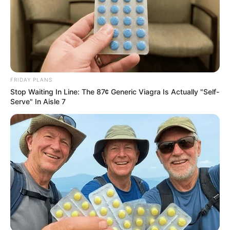
FRIDAY PLANS
Stop Waiting In Line: The 87¢ Generic Viagra Is Actually "Self-
Serve" In Aisle 7
Flip This Switch: Next Month Your Electric Bill
Won't Be $245 But $14
STOPWATT