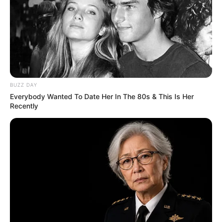
Remake
BRAINBERRIES
BUZZ DAY
Everybody Wanted To Date Her In The 80s & This Is Her
Recently
Culkin Cracks Up The Web With His Own Version
Of ‘Home Alone’
BRAINBERRIES