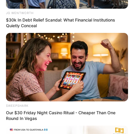
JG WENTWORTH
$30k In Debt Relief Scandal: What Financial Institutions
Quietly Conceal
Why this ordinary drink is the secret to feeling
your best every day
CTA FAVORITE
SWEEPSHARK
Our $30 Friday Night Casino Ritual - Cheaper Than One
Round In Vegas
The Most Surprising Things About FIFA World Cup
2026