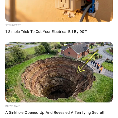
STOPWATT
1 Simple Trick To Cut Your Electrical Bill By 90%
It's Not Your Typical Family: Each Member Has
This Unique Trait!
BRAINBERRIES
BUZZ DAY
A Sinkhole Opened Up And Revealed A Terrifying Secret!