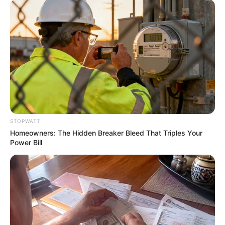
Erase Joint Agony In 7 Days With This Simple
Trick! It's Genius
FORGE BODY
STOPWATT
Homeowners: The Hidden Breaker Bleed That Triples Your
Power Bill
This Trick Will Give You An Erection At Any Age
MEDVI