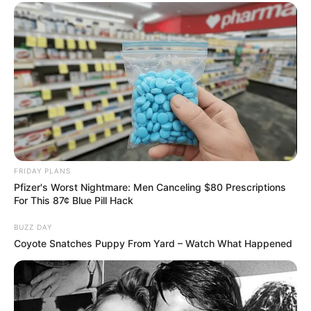
Have You Seen Her GRWM? She Inspires Millions
BRAINBERRIES
FRIDAY PLANS
Pfizer's Worst Nightmare: Men Canceling $80 Prescriptions
For This 87¢ Blue Pill Hack
BUZZ DAY
Coyote Snatches Puppy From Yard – Watch What Happened
The Adorable Model For Simba In The Lion King