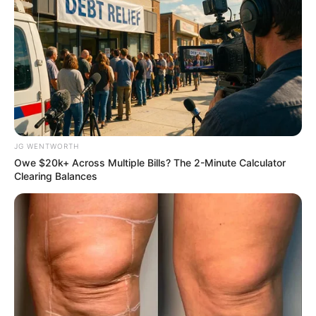
Why everything you thought you knew about water
might be wrong
CTA LOVE
She Chose To Remove The Tattoos On Her Face.
Look At Her Now
BUZZ DAY
JG WENTWORTH
Owe $20k+ Across Multiple Bills? The 2-Minute Calculator
Clearing Balances