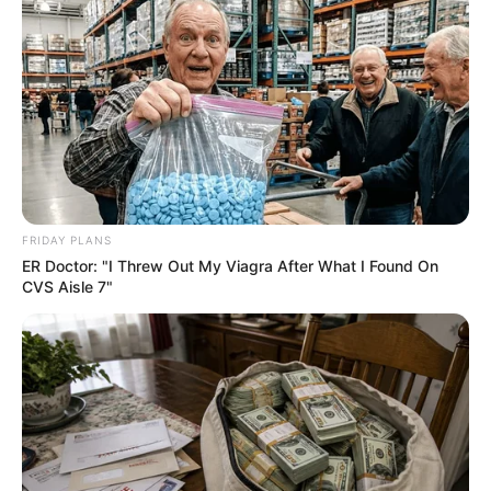
เป็นร่างกายมนุษย์ อวัยวะที่ถือว่าสำคัญที่สุดของร่างกาย
คนเราก็คือหัวใจ หัวใจจะทำงานได้เป็นปกติและแข็งแรง สิ่ง
สำคัญที่สุดคือหลอดเลือดต้องไม่อุดตัน เลือดไหลเวียนได้
สะดวก ฉะนั้นถ้าให้ดี
ตำแหน่งศูนย์กลางของบ้านควรมี
อากาศปลอดโปร่ง ถ่ายเทสะดวก มีแสงสว่างส่องถึงอย่าง
เหมาะสม อีกทั้งยังต้องมีเส้นทางการเคลื่อนตัวของ
พลังงานที่ราบรื่น ไม่ติดขัด เช่นนี้ผู้อยู่อาศัยจึงจะรู้สึก
สบาย ปลอดภัย และมั่นคง
FRIDAY PLANS
ER Doctor: "I Threw Out My Viagra After What I Found On
CVS Aisle 7"
เนื่องจาก
ห้องครัว
เป็นสถานที่สำหรับประกอบอาหาร มี
การจุดไฟหุงต้มและเกิดไฟลุกโพลงอยู่เสมอ การมี
ห้อง
ครัว
อยู่กลางบ้าน นอกจากจะทำความสะอาดคราบน้ำมัน
ได้ยากแล้ว พลังธาตุไฟจากห้องครัวก็เปรียบเสมือน ไฟ
เผาหัวใจ ของบ้าน ถือเป็นลักษณะที่ไม่ดีอย่างหนึ่ง