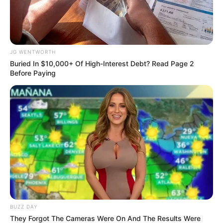
JG WENTWORTH
Buried In $10,000+ Of High-Interest Debt? Read Page 2
Before Paying
4x Stronger Than Viagra! This To Perform Better
MEDVI
BUZZ DAY
They Forgot The Cameras Were On And The Results Were