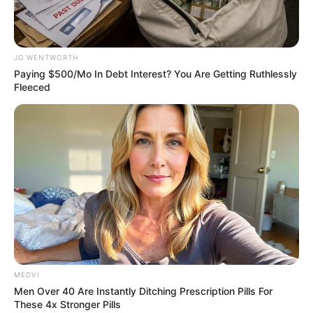
ห้องครัว
ถือเป็นคลังสมบัติของบ้าน ถ้ายังเป็นตำแหน่ง
สุขภาพของคนในครอบครัวอีกด้วย ตำแหน่งที่ดีที่สุดควรอยู่
ในจุดที่มีอากาศถ่ายเทสะดวกและมิดชิด ห้ามเลือก
ตำแหน่งศูนย์กลางของบ้านเป็นกันขาด
JG WENTWORTH
Paying $500/Mo In Debt Interest? You Are Getting Ruthlessly
Fleeced
ดูดวง
ห้องครัว
ฮวงจุ้ย
ฮวงจุ้ยห้องครัว
ฮวงจุ้ยห้องครัวห้ามอยู่กลางบ้าน
ABOUT THE AUTHOR
เจ้าหมอดู
MEDVI
Men Over 40 Are Instantly Ditching Prescription Pills For
These 4x Stronger Pills