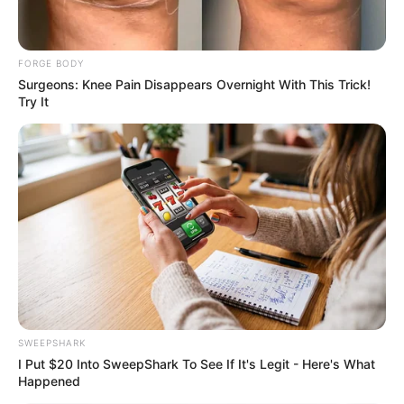
Remember Albert? You Better Sit Down Before You
See Him Today
BUZZ DAY
FORGE BODY
Surgeons: Knee Pain Disappears Overnight With This Trick!
Try It
Japan's Oldest Doctors Say Memory Loss Isn't
Age: Just Stop Drinking These 3 Beverages
NEUROMIND PRO
SWEEPSHARK
I Put $20 Into SweepShark To See If It's Legit - Here's What
Happened