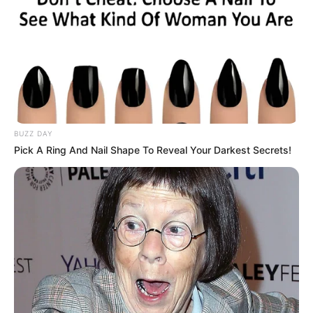
BUZZ DAY
Pick A Ring And Nail Shape To Reveal Your Darkest Secrets!
Over 50 And Struggling With Knee Stiffness? Don't
Miss This
FORGE BODY
เรื่องอื่นๆ ที่น่าสนใจ