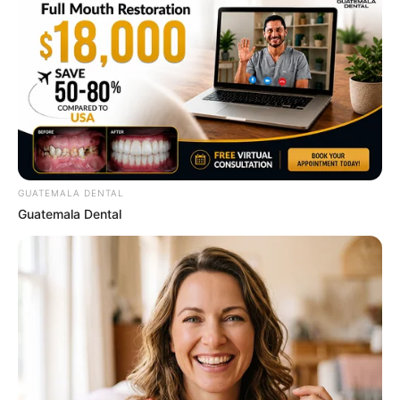
BRAINBERRIES
46 Years Later, The Blue Lagoon Stars Look
Unrecognizable
BRAINBERRIES
GUATEMALA DENTAL
Guatemala Dental
Bollywood’s Boldest Dance Scenes Still Trending
BRAINBERRIES