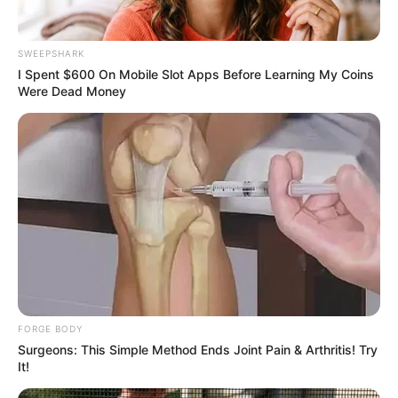
SWEEPSHARK
I Spent $600 On Mobile Slot Apps Before Learning My Coins
Were Dead Money
The Chapel Of Sound Amphitheater - Architectural
Marvels
BRAINBERRIES
FORGE BODY
Surgeons: This Simple Method Ends Joint Pain & Arthritis! Try
It!