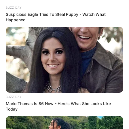
BUZZ DAY
Suspicious Eagle Tries To Steal Puppy - Watch What
Happened
เนื้อหาที่ได้รับการโปรโมต
BUZZ DAY
Marlo Thomas Is 86 Now - Here's What She Looks Like
Today
Why this ordinary drink is the secret to feeling
your best every day
CTA FAVORITE