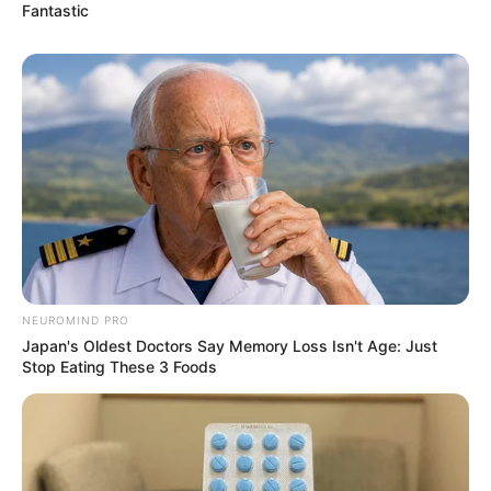
Fantastic
Men 45+ Are Trying This To Perform Better
MEDVI
NEUROMIND PRO
Japan's Oldest Doctors Say Memory Loss Isn't Age: Just
Stop Eating These 3 Foods
If You Owe $20,000 Across 4 Credit Cards, Stop
Sending 4 Separate Checks
JG WENTWORTH