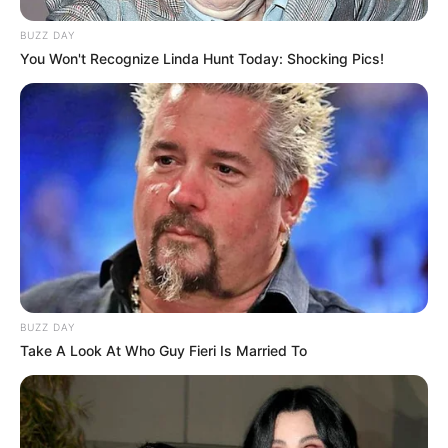
BUZZ DAY
You Won't Recognize Linda Hunt Today: Shocking Pics!
ดวงรายวัน 13 กันยายน 2565
13 ก.ย. 2022
BUZZ DAY
Take A Look At Who Guy Fieri Is Married To