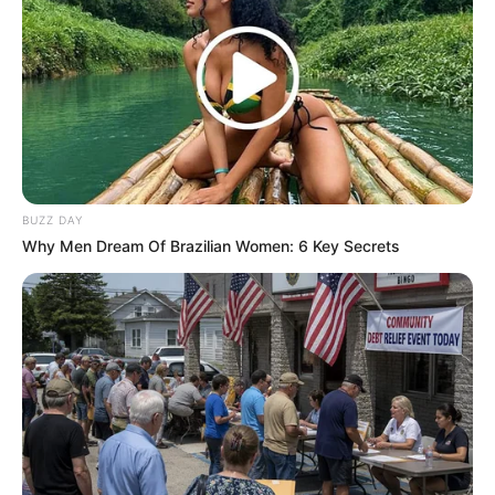
BUZZ DAY
Why Men Dream Of Brazilian Women: 6 Key Secrets
10 Foods That Instantly Reduce Bloat
BRAINBERRIES