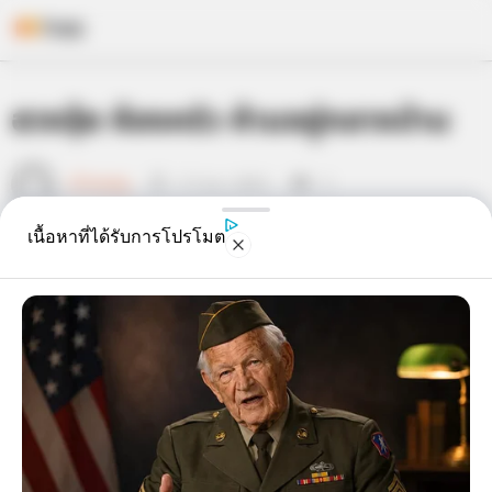
Skip
ฮวงจุ้ย ห้องครัว ห้ามอยู่กลางบ้าน
to
content
เจ้าหมอดู
17 ต.ค. 2013
5
เนื้อหาที่ได้รับการโปรโมต
แชร์
ห้องครัว
ไม่ควรอยู่กลางบ้านแต่ควรอยู่ในที่มิดชิด อากาศ
ถ่ายเทสะดวก แข็งแรงปลอดภัย ผู้อยู่อาศัยภายในบ้านจะ