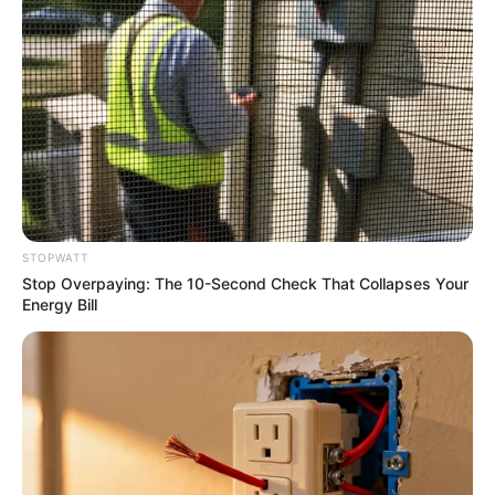
These 9 Actresses Will Make You Rethink Good
And Evil!
BRAINBERRIES
STOPWATT
Stop Overpaying: The 10-Second Check That Collapses Your
Energy Bill
You'll Be Amazed By The Blue Lagoon Stars Today
BRAINBERRIES