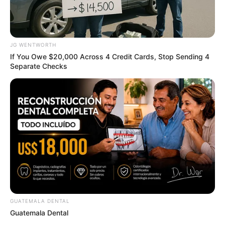
JG WENTWORTH
If You Owe $20,000 Across 4 Credit Cards, Stop Sending 4
Separate Checks
Arthrologist Begs To Stop Buying Knee Braces -
Do This Instead
FORGE BODY
GUATEMALA DENTAL
Guatemala Dental