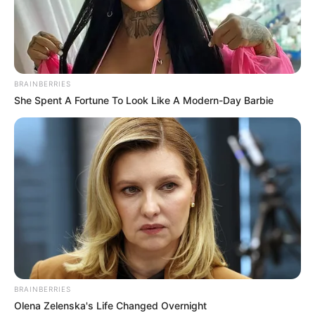
2025’s Most Impactful Celebrity Farewells
BRAINBERRIES
BRAINBERRIES
She Spent A Fortune To Look Like A Modern-Day Barbie
Culkin Cracks Up The Web With His Own Version
Of ‘Home Alone’
BRAINBERRIES
BRAINBERRIES
Olena Zelenska's Life Changed Overnight