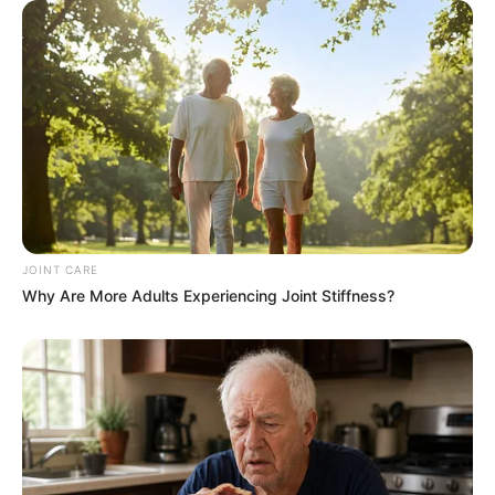
Walgreens Hides This $1 Generic Viagra - Here's
The Aisle It's Really In.
FRIDAY PLANS
Groom Splits Pants In Viral Wedding Photo
Disaster!
BUZZDAY
JOINT CARE
Why Are More Adults Experiencing Joint Stiffness?
Remember Hensel Twins? Take A Deep Breath