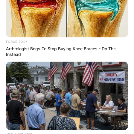
$15k In Unmanageable Debt? The "Relief
FORGE BODY
Program" Creditors Hide From You
Arthrologist Begs To Stop Buying Knee Braces - Do This
JG WENTWORTH
Instead
เรื่องอื่นๆ ที่น่าสนใจ