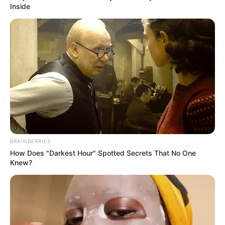
Inside
ราศีเมถุน (14 มิ.ย. – 14 ก.ค.) ในช่วงนี้จะ
แต่งงานไม่ทัน
ตั้งตัว
ราศีเมถุน ต้องระมัคระวัง เพราะไม่ทันตั้งตัวแปลว่า เกิดขึ้น
โดยที่ไม่ได้วางแผน ด้วยว่าดาวพฤหัสบดีโคจรทับชะตาเกิด
ดาวเจ้าเรือนภพภูตะอยู่ในมุมที่ล่อแหลมต่อการสุ่มเสี่ยง
ของการตั้งครรภ์และการมีบุตร จึงนำไปสู่การแต่งงาน หรือ
การลงเอ๋ย
ทั้งนี้ที่สำคัญอาจจะไม่ได้มีประเด็นนี้เท่านั้น อาจจะเป็นการ
BRAINBERRIES
How Does "Darkest Hour" Spotted Secrets That No One
แต่งงานเพื่อให้พ่อแม่ที่กำลังป่วยได้สบายใจ หรืออาจจะ
Knew?
ต้องแต่งงานตามที่พินัยกรรมกำหนดก็เป็นไปได้ทั้งนั้น
เพราะฉะนั้นสิ่งนี้เรื่องนี้จะปรากฏเกิดขึ้นเด่นชัดกับชาว ราศี
เมถุน