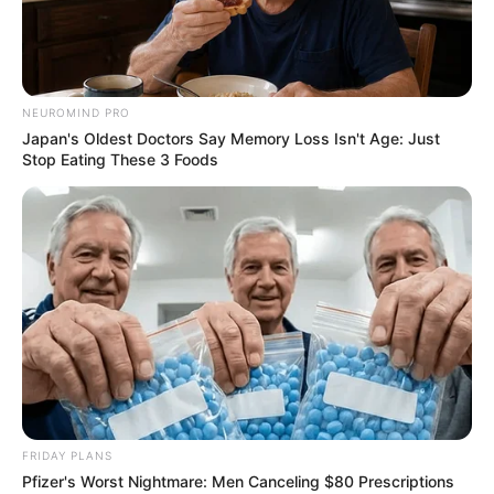
Before You See Them Now
BUZZDAY
NEUROMIND PRO
Japan's Oldest Doctors Say Memory Loss Isn't Age: Just
Stop Eating These 3 Foods
Surgeons: This Simple Method Ends Joint Pain &
Arthritis! Try It!
FORGE BODY
Man Teaches Lesson To Seat-Kicking Kid And
Mom – Watch!
FRIDAY PLANS
BUZZDAY
Pfizer's Worst Nightmare: Men Canceling $80 Prescriptions