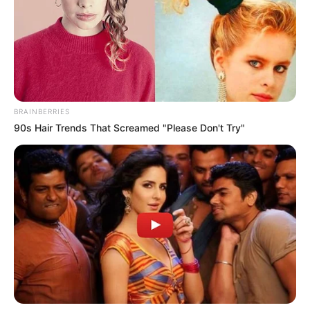
BRAINBERRIES
90s Hair Trends That Screamed "Please Don't Try"
The Adorable Model For Simba In The Lion King
Remake
BRAINBERRIES