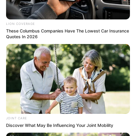
LION COVERAGE
These Columbus Companies Have The Lowest Car Insurance
Quotes In 2026
ดวงรายวัน 2 กันยายน 2565
2 ก.ย. 2022
JOINT CARE
Discover What May Be Influencing Your Joint Mobility