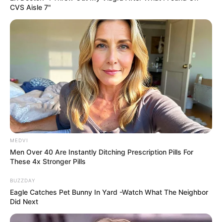
CVS Aisle 7"
Men 45+ Are Trying This To Perform Better
MEDVI
MEDVI
Men Over 40 Are Instantly Ditching Prescription Pills For
These 4x Stronger Pills
BUZZDAY
Eagle Catches Pet Bunny In Yard -Watch What The Neighbor
Did Next
Men Are Ditching $80 Viagra For This 87¢ Blue Pill