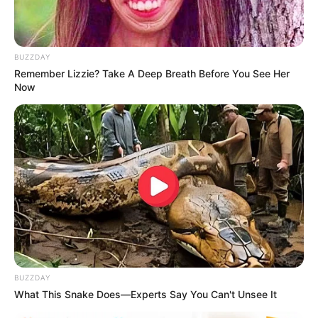
BUZZDAY
Remember Lizzie? Take A Deep Breath Before You See Her
Now
ดวงรายวัน 9 กันยายน 2565
9 ก.ย. 2022
BUZZDAY
What This Snake Does—Experts Say You Can't Unsee It