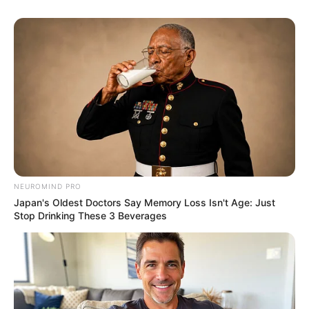
Iconic '90s Entertainment Couples We'll Never
Forget
BRAINBERRIES
Clothes And Shoes Are The Real Challenges For
NEUROMIND PRO
This Family!
Japan's Oldest Doctors Say Memory Loss Isn't Age: Just
BRAINBERRIES
Stop Drinking These 3 Beverages