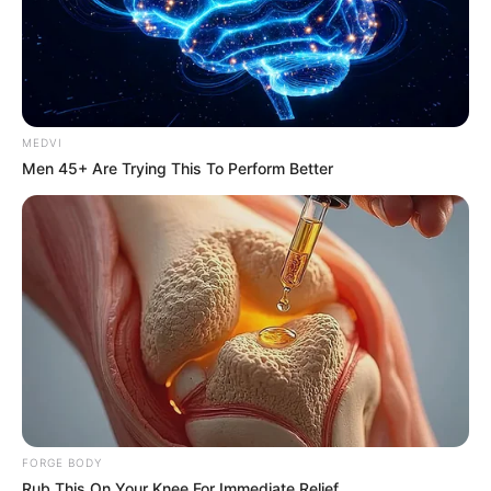
MEDVI
Men 45+ Are Trying This To Perform Better
Feeling Tired? Here's The Trick To Perform Better
MEDVI
FORGE BODY
Rub This On Your Knee For Immediate Relief