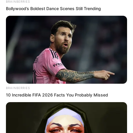
BRAINBERRIES
Bollywood’s Boldest Dance Scenes Still Trending
Busting Movie Myths! Common Clichés That Don't
Reflect Reality
BRAINBERRIES
BRAINBERRIES
10 Incredible FIFA 2026 Facts You Probably Missed
What Happened To The Blue Lagoon Cast? See
Them Now