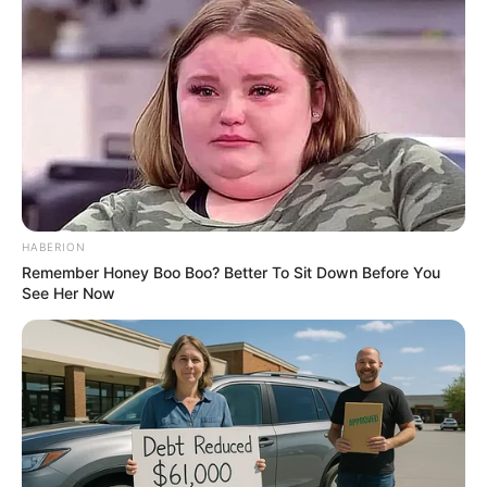
FRIDAY PLANS
HABERION
Remember Honey Boo Boo? Better To Sit Down Before You
See Her Now
Men, You Don't Need Viagra If You Do This Once A
Day
MEDVI