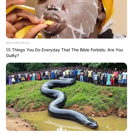
ขอบคุณข้อมูลจากรายการ ศึก 12 ราศี
ดูดวง
ดูดวง 12 ราศี
ท้องก่อนแต่ง
ศึก12 ราศี
แต่งงาน
แต่งงานเร็ว
แต่งงานไม่ทันตั้งตัว
BRAINBERRIES
15 Things You Do Everyday That The Bible Forbids: Are You
Guilty?
ABOUT THE AUTHOR
เจ้าหมอดู