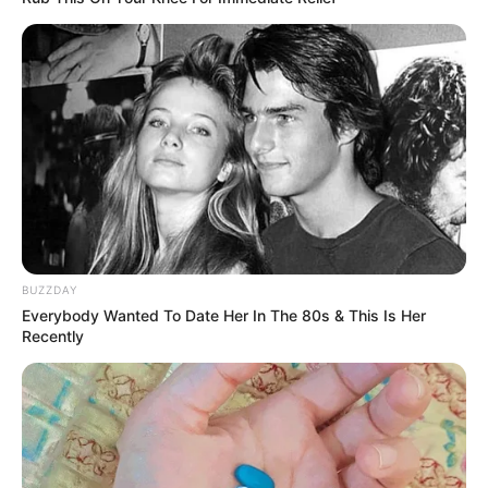
Japan's Oldest Doctors Say Memory Loss Isn't
Age: Just Stop Drinking These 3 Beverages
NEUROMIND PRO
BUZZDAY
Everybody Wanted To Date Her In The 80s & This Is Her
Recently
This New Will Give You An Erection After +45