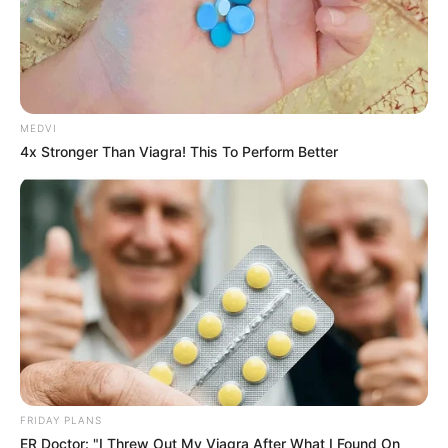
MEDVI
MEDVI
4x Stronger Than Viagra! This To Perform Better
This Trick Will Give You An Erection At Any Age
MEDVI
FRIDAY PLANS
ER Doctor: "I Threw Out My Viagra After What I Found On