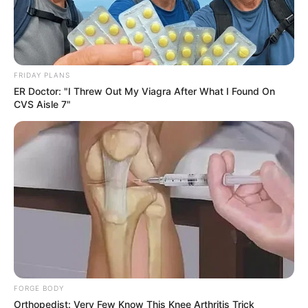
ดวงรายวัน 12 กันยายน 2565
12 ก.ย. 2022
FRIDAY PLANS
ER Doctor: "I Threw Out My Viagra After What I Found On
CVS Aisle 7"
MThai App
ติดตามข้อมูลได้ทุกที่ ทุกเวลา
MThai Video App
คลิปตลก คลิปฮา ดูได้ทุกที่
บนมือถือคุณ
Copyright © 2019 MThai.com All rights reserved. หมายเลขทะเบียนการค้า
FORGE BODY
อิเล็กทรอนิกส์ : 0127114707040
Orthopedist: Very Few Know This Knee Arthritis Trick