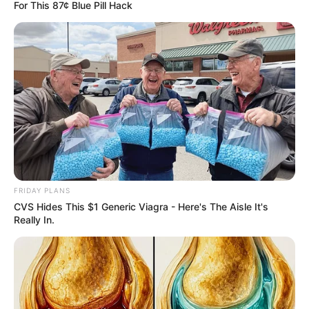
For This 87¢ Blue Pill Hack
Owning $10k+ In Medical Bills Or Loans? Stop
Paying Interest Immediately
FRIDAY PLANS
JG WENTWORTH
CVS Hides This $1 Generic Viagra - Here's The Aisle It's
Really In.