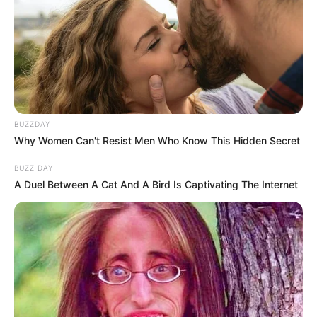
BUZZDAY
Why Women Can't Resist Men Who Know This Hidden Secret
BUZZ DAY
A Duel Between A Cat And A Bird Is Captivating The Internet
ดวงรายวัน 10 กันยายน 2565
10 ก.ย. 2022