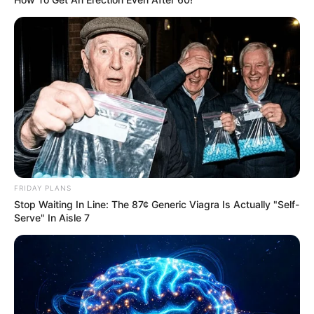
Unveiling Hypocrisy: 15 Taboos The Bible
Condemns!
BRAINBERRIES
FRIDAY PLANS
Stop Waiting In Line: The 87¢ Generic Viagra Is Actually "Self-
Serve" In Aisle 7
Discover 15 Surprising Things Forbidden By The
Bible
BRAINBERRIES