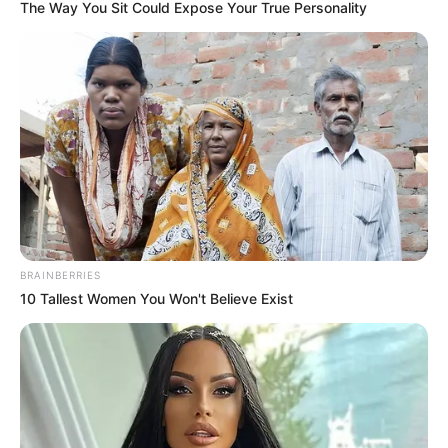
The Way You Sit Could Expose Your True Personality
Why Did He Leave At The Peak Of This Show's
Run?
BRAINBERRIES
BRAINBERRIES
10 Tallest Women You Won't Believe Exist