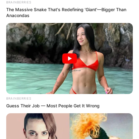
BRAINBERRIES
เนื้อหาที่ได้รับการโปรโมต
The Massive Snake That's Redefining 'Giant'—Bigger Than
Anacondas
She Gave Up A Normal Life To Act Like A Horse
BRAINBERRIES
BRAINBERRIES
Guess Their Job — Most People Get It Wrong
8 Movies Based On Real Stories That Give Us
Shivers
BRAINBERRIES