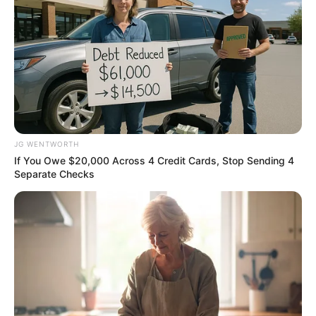
JG WENTWORTH
If You Owe $20,000 Across 4 Credit Cards, Stop Sending 4
Blood Sugar Is Not From Sweets! Meet The Main
Separate Checks
Enemy Of Blood Sugar
GLYCOGEN SUPPORT