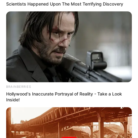
Scientists Happened Upon The Most Terrifying Discovery
1.ทำไมจึงเป็นคนไม่มีเสน่ห์ ขาดคนรักใคร่เอ็นดู
วิบาก
กรรม นี้เกิดจาก การที่ไม่เคยถวายเครื่องหอมกับสิ่ง
ศักดิ์สิทธิ์
วิธีแก้กรรม
ต้องหมั่นทำบุญทำทาน ไหว้พระ
สวดมนต์
ทุก
วันพระ พร้อมจุดธูปเทียนหอมและดอกไม้สด ถวาย
พระพุทธรูปอย่างสม่ำเสมอ ส่วนการถวายสิ่งของเครื่องใช้ ก็
ควรเป็นสิ่งที่พระสงฆ์ใช้ประโยชน์ได้อย่างไม่เกิดกิเลสหรือ
มัวเมา พร้อมกับการปฏิบบัติดี ทั้งกับตัวเองและผู้อื่น ด้วย
การคิดดี พูดดี ทำดี อย่างสม่ำเสมอ
BRAINBERRIES
Hollywood's Inaccurate Portrayal of Reality - Take a Look
Inside!