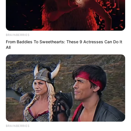
BRAINBERRIES
From Baddies To Sweethearts: These 9 Actresses Can Do It
All
I Bet You Didn't Know It Was Really Happening?
BRAINBERRIES
BRAINBERRIES