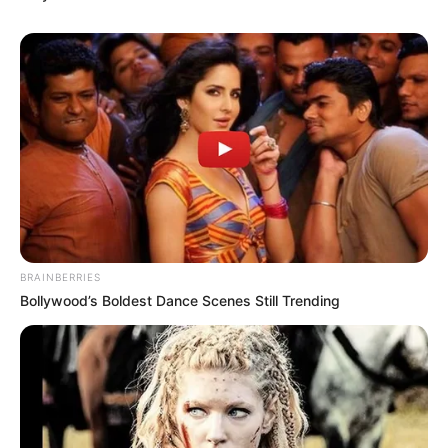
This Woman Chose To Live Like A Horse
BRAINBERRIES
BRAINBERRIES
Bollywood’s Boldest Dance Scenes Still Trending
Watch The Most Jaw‑Dropping Figure Skating
Moments
BRAINBERRIES