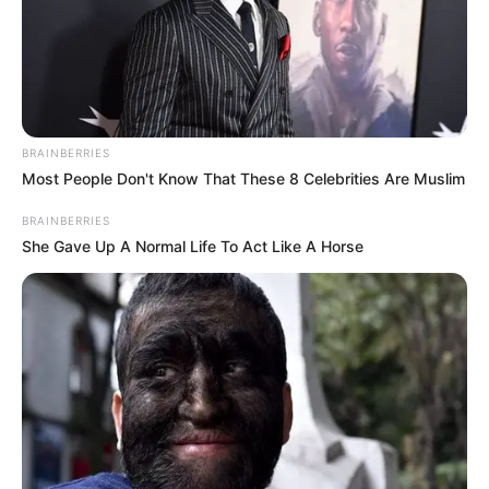
ABOUT THE AUTHOR
เจ้าหมอดู
BRAINBERRIES
Most People Don't Know That These 8 Celebrities Are Muslim
BRAINBERRIES
She Gave Up A Normal Life To Act Like A Horse
เนื้อหาที่ได้รับการโปรโมต
The Most Unexpected Wedding Dance Moments
BRAINBERRIES