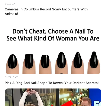
BUZZDAY
Cameras In Columbus Record Scary Encounters With
Animals!
Columbus Adults Are Fixing High Blood Sugar
Spikes At Home (Recipe)
GLYCOGEN SUPPORT
BUZZ DAY
Pick A Ring And Nail Shape To Reveal Your Darkest Secrets!