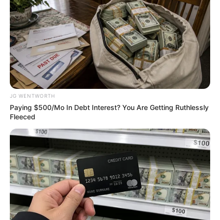
ที่สุดในชีวิต ดร.คฑา – คุณสักก์พิพัฒน์และคณะเข้าเฝ้า สมเด็จพระ
สังฆราช
9 ส.ค. 2019
JG WENTWORTH
Paying $500/Mo In Debt Interest? You Are Getting Ruthlessly
Fleeced
ทำนาย ฝันเห็นพระ แม่ชี นักบวช หมายความว่าอย่างไร
19 ก.ค. 2019