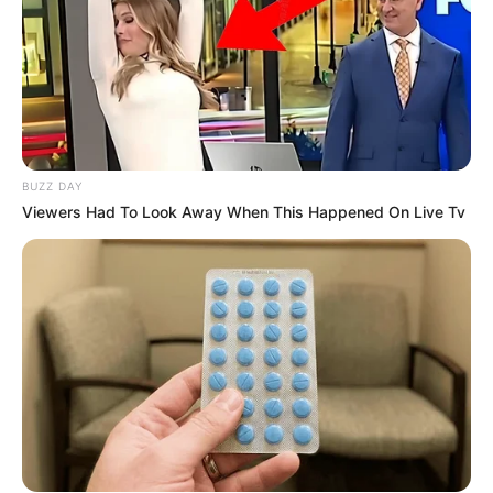
Co-stars Who Lost Control While Kissing Each
Other
BUZZ DAY
BUZZ DAY
Viewers Had To Look Away When This Happened On Live Tv