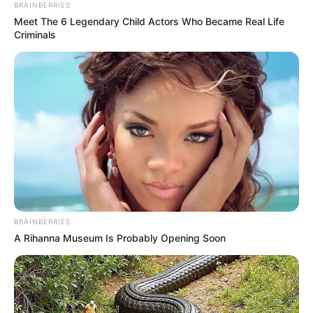
ที่รักใคร่ของคนทั่วไป
BRAINBERRIES
Meet The 6 Legendary Child Actors Who Became Real Life
Criminals
BRAINBERRIES
A Rihanna Museum Is Probably Opening Soon
3.ทำไมกิจการค้าขายขาดทุน การงานไม่ก้าวหน้า
วิบาก
กรรม นี้เกิดจาก ในอดีตเคยสบประมาท ลบหลู่สิ่งศักดิ์สิทธิ์
เจ้าที่เจ้าทาง