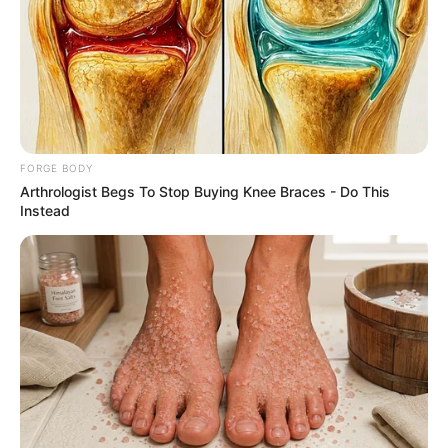
FORGE BODY
Arthrologist Begs To Stop Buying Knee Braces - Do This
4x Stronger Than Viagra! This To Perform Better
Instead
MEDVI