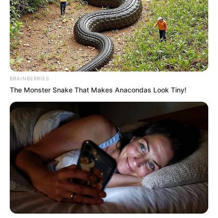
วิธีแก้กรรม
ต้องหมั่นทำบุญ ทำทาน ตักบาตร กรวดน้ำให้
กับเจ้ากรรมนายเวร ถวายเครื่องสังฆทานแก่พระสงฆ์ จัด
เครื่องเซ่นไหว้เจ้าที่เจ้าทาง และหมั่นสวดมนต์ด้วยคาถา
ชิณบัญชร อยู่สม่ำเสมอ เพื่อเป็นการฝึกจิต สมาธิ ปัญญา
และความเป็นสิริมงคลแก่ตัว โดยเฉพาะอานิสงส์แห่งการ
BRAINBERRIES
สวดคาถาชิณบัณชร คือ การได้รับความนิยม ความเมตตา
The Monster Snake That Makes Anacondas Look Tiny!
ขจัดอุปสรรคต่างๆให้พ้นภัย และในทุกครั้งที่สวด ควรเริ่ม
ด้วยการถวายการบูชาแด่ พระรัตนตรัย แล้วระลึกถึงท่าน
เจ้าประคุณสมเด็จโตทุกครั้ง