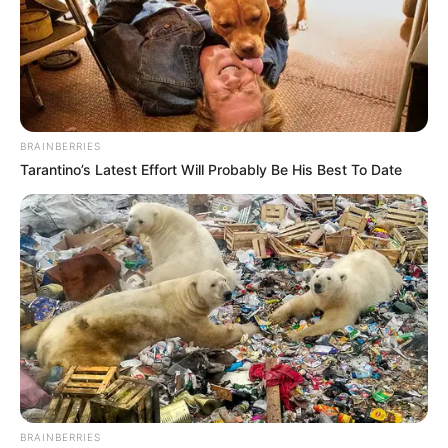
กรรมดีกรรมชั่ว อยู่ที่ตัวทำ แม้กรรมจะลบล้างไม่ได้ แต่เรา
สามารถสร้างความดีทดแทนได้
อย่างน้อย
วิบากกรรม
ที่เคยก่อไว้ในอดีต ก็จะทุเลาลงบ้าง
ไม่มากก็น้อย
BRAINBERRIES
Tarantino’s Latest Effort Will Probably Be His Best To Date
BRAINBERRIES