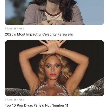
She Spent A Fortune To Look Like A Modern-Day
Barbie
BRAINBERRIES
BRAINBERRIES
2025’s Most Impactful Celebrity Farewells
These Photos Make Us Nostalgic For The 70's
BRAINBERRIES
BRAINBERRIES
Top 10 Pop Divas (She's Not Number 1)