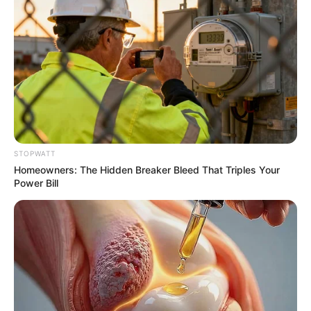
Why
BOOSTARO
STOPWATT
Homeowners: The Hidden Breaker Bleed That Triples Your
Power Bill
$30k In Debt Relief Scandal: What Financial
Institutions Quietly Conceal
JG WENTWORTH