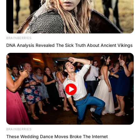
BRAINBERRIES
DNA Analysis Revealed The Sick Truth About Ancient Vikings
TV Couples Who Would Never Be Together: 9 Is
Just Too Weird
BRAINBERRIES
BRAINBERRIES
These Wedding Dance Moves Broke The Internet