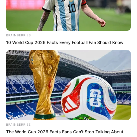
Tarantino Wants To End His Career With This
Movie?
BRAINBERRIES
BRAINBERRIES
10 World Cup 2026 Facts Every Football Fan Should Know
You'll Be Amazed By The Blue Lagoon Stars Today
BRAINBERRIES
BRAINBERRIES
The World Cup 2026 Facts Fans Can't Stop Talking About