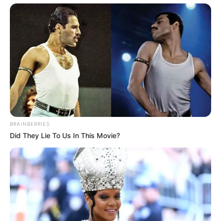
Iconic '90s Entertainment Couples We'll Never
Forget
BRAINBERRIES
BRAINBERRIES
Did They Lie To Us In This Movie?