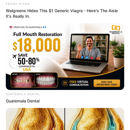
Sex Can Last 3 Hours Without Viagra, Try This
FRIDAY PLANS
Recipe!
Walgreens Hides This $1 Generic Viagra - Here's The Aisle
BOOSTARO
It's Really In.
Orthopedist: Very Few Know This Knee Arthritis
GUATEMALA DENTAL
Trick
Guatemala Dental
FORGE BODY