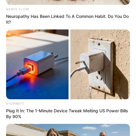
NERVE FLOW
$20,000 In Personal Debt? You're Being Bleed Dry
Neuropathy Has Been Linked To A Common Habit. Do You Do
Every Single Month
It?
JG WENTWORTH
STOPWATT
Plug It In: The 1-Minute Device Tweak Melting US Power Bills
Endocrinologist: If You Have Diabetes, Read This
By 90%
Before It's Removed!
GLYCOGEN SUPPORT