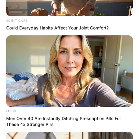
JOINT CARE
Could Everyday Habits Affect Your Joint Comfort?
7 Times Stronger Than Viagra! "It Is Sold In Every
Drug Store!"
BOOSTARO
MEDVI
Men Over 40 Are Instantly Ditching Prescription Pills For
These 4x Stronger Pills
Walgreens Hides This $1 Generic Viagra - Here's