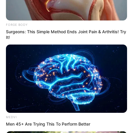
FORGE BODY
Surgeons: This Simple Method Ends Joint Pain & Arthritis! Try
It!
Neuropathy Has Been Linked To A Common Habit.
Do You Do It?
NERVE FLOW
MEDVI
Men 45+ Are Trying This To Perform Better