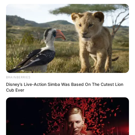
The Truth Will Finally Set Gina Carano Free
BRAINBERRIES
BRAINBERRIES
Disney’s Live-Action Simba Was Based On The Cutest Lion
Cub Ever
How They Made Little Simba Look So Lifelike in
'The Lion King'
BRAINBERRIES