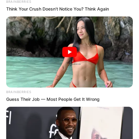
BRAINBERRIES
Think Your Crush Doesn't Notice You? Think Again
ดูดวงแบบเต็มๆ ตลอดทั้งปี จาก หนังสือ
พยากรณ์ชะตาชีวิต ไพ่ยิปซี 2558
โดย อ.คฑา ชินบัญชร
BRAINBERRIES
ติดตามดวงอื่นๆได้ที่ :
Horoscope.mthai.com
Guess Their Job — Most People Get It Wrong
กรรมดีกรรมชั่ว
การแก้วิบากกรรม
ทำบุญ
วิบากกรรม
แก้กรรม