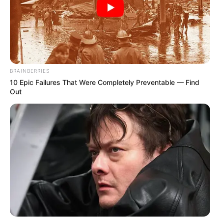
BRAINBERRIES
2.ทำไมชีวิตพบเจอแต่ความยากลำบาก อุปสรรคขวางกั้น
10 Epic Failures That Were Completely Preventable — Find
Out
วิบากกรรม นี้เกิดจาก เมื่อครั้งอดีตชาติเคยเป็นผู้ทำลาย
เส้นทางสัญจรของส่วนรวม
วิธีแก้กรรม
ต้องหมั่นทำบุญ ทำทาน บริจาคทรัพทย์ตาม
กำลัง หรือออกแรงกายช่วยเหลือสังคม ช่วยสร้างสะพาน
สร้างถนน เส้นทางสัญจรต่างๆ หรือสิ่งก่อสร้างที่เป็น
ประโยชน์ต่อสาธารณชน อานิสงฆ์ดังกล่าวจะช่วยส่งผลให้มี
แต่ความสะดวก ราบรื่น มีแต่ผู้ช่วยเปิดทางให้ พบเจอ
อุปสรรคครั้งใด ก็จะมีผู้หยิบยื่นน้ำใจช่วยเหลืออยู่เสมอ เป็น