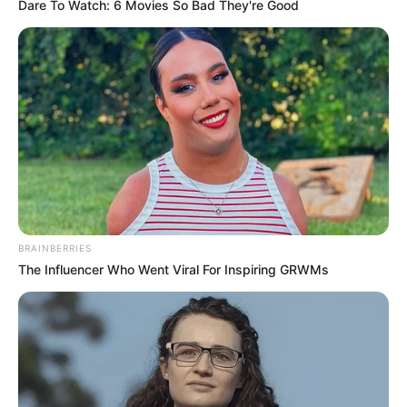
Dare To Watch: 6 Movies So Bad They're Good
These '90s Couples Will Always Hold A Special
Place In Our Hearts
BRAINBERRIES
BRAINBERRIES
The Influencer Who Went Viral For Inspiring GRWMs