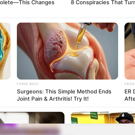
ยังชอบที่จะเอาชนะใจตัวเอง โดยถือคติว่าหากชนะใจตัว
bsolete—This Changes
8 Conspiracies That Tur
ึ่งหนึ่ง และยิ่งมีคู่แข่งก็จะยิ่งมีความพยายามมากขึ้น
มั่นตั้งใจเป็นที่สุด เป็นที่โปรดปราณของเจ้านาย
ือด AB
งานที่ดี เนื่องจากมีบุคลิกร่าเริงสดใส รักสันติ ชอบผูก
คน เกลียดการทะเลาะเบาะแว้ง หลีกเลี่ยงการวิวาทกับคน
ชอบผูกมิตร ดังนั้นไม่ว่าจะทำงานอะไรหรือต้องพบปะ คุณ
ดังนั้นงานที่เหมาะกับคนกรุ๊ปนี้จึงเป็นงานที่ต้องประสาน
 การเป็นเลขานุการ เป็นที่ปรึกษา ซึ่งจะดึงความสามารถ
ึงมักได้รับมอบหมายให้ทำงานอยู่เสมอ ซึ่งบางครั้ง
รุ๊ปเอบีก็สามารถทำงานออกมาได้ดี ทั้งนี้ก็ขึ้นอยู่กับ
FORGE BODY
FRIDA
Surgeons: This Simple Method Ends
ER 
งวางแผนการทำงานซะดิบดี สุดท้ายก็ไม่ได้ทำตามแผนที่
Joint Pain & Arthritis! Try It!
Aft