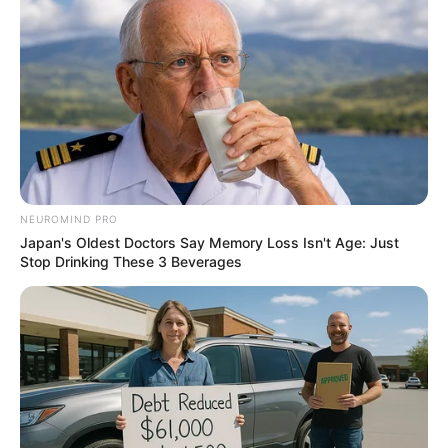
คนเกิดวันพุธ
สีที่ไม่ควรใช้เด็ดขาดคือสีดำ สีชมพู ส่วนสีที่ดี
ควรหามาใช้คือ
สีเขียว สีครีม และสีน้ำตาล
จะช่วยส่งสเริม
ให้ร่ำรวยเงินทอง
NEUROMIND PRO
Japan's Oldest Doctors Say Memory Loss Isn't Age: Just
Stop Drinking These 3 Beverages