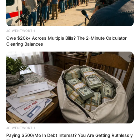
JG WENTWORTH
JG WENTWORTH
Owe $20k+ Across Multiple Bills? The 2-Minute Calculator
Clearing Balances
$30k In Debt Relief Scandal: What Financial
Institutions Quietly Conceal
JG WENTWORTH
JG WENTWORTH
Paying $500/Mo In Debt Interest? You Are Getting Ruthlessly