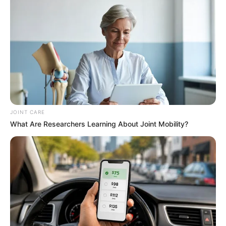
Arthrologist Begs To Stop Buying Knee Braces -
Do This Instead
FORGE BODY
JOINT CARE
What Are Researchers Learning About Joint Mobility?
Japan's Oldest Doctors Say Memory Loss Isn't