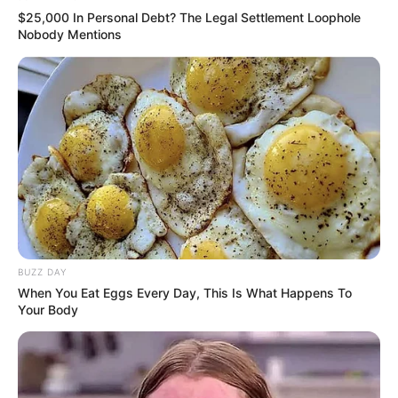
$25,000 In Personal Debt? The Legal Settlement Loophole
Nobody Mentions
Unveiling Hypocrisy: 15 Taboos The Bible
Condemns!
BRAINBERRIES
BUZZ DAY
When You Eat Eggs Every Day, This Is What Happens To
Your Body