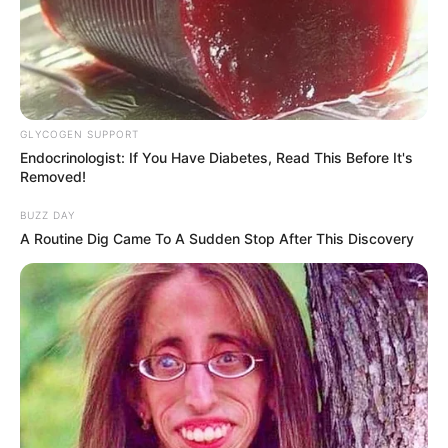
Why Are More Adults Experiencing Joint
Stiffness?
JOINT CARE
GLYCOGEN SUPPORT
Endocrinologist: If You Have Diabetes, Read This Before It's
Removed!
BUZZ DAY
A Routine Dig Came To A Sudden Stop After This Discovery
Walgreens Hides This $1 Generic Viagra - Here's
The Aisle It's Really In.
FRIDAY PLANS