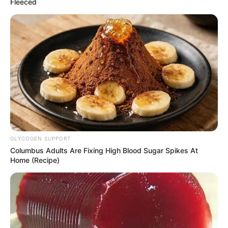
Fleeced
Pfizer's Worst Nightmare: Men Canceling $80
Prescriptions For This 87¢ Blue Pill Hack
FRIDAY PLANS
GLYCOGEN SUPPORT
Columbus Adults Are Fixing High Blood Sugar Spikes At
Home (Recipe)