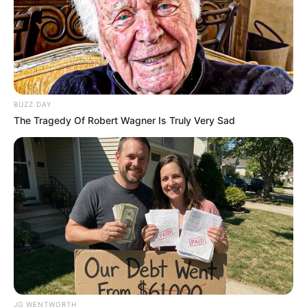
This Unique Trait!
BRAINBERRIES
BUZZ DAY
The Tragedy Of Robert Wagner Is Truly Very Sad
Sensual Dance Scenes We Saw In Movies
BRAINBERRIES
JG WENTWORTH