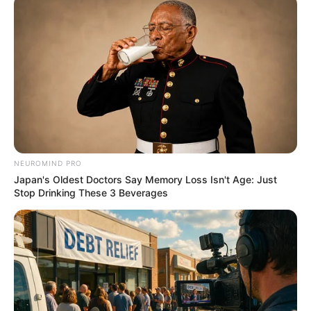
Bear Approaches Cat: What Happens Next Is Pure
Magic
BUZZ DAY
Man Teaches Lesson To Seat-Kicking Kid And
Mom – Watch!
BUZZ DAY
NEUROMIND PRO
Japan's Oldest Doctors Say Memory Loss Isn't Age: Just
Stop Drinking These 3 Beverages
$20,000 In Personal Debt? You're Being Bleed Dry
Every Single Month