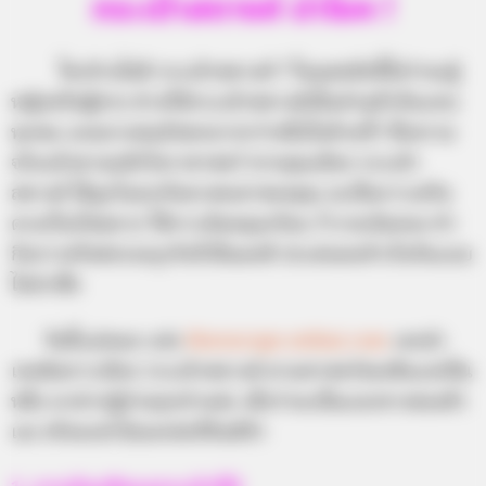
กระเป๋าสตางค์ นำโชค !
ใครบ้างไม่มี กระเป๋าสตางค์ ? ในยุคสมัยนี้ไม่ว่าจะผู้
หญิงหรือผู้ชาย ต่างก็มีกระเป๋าสตางค์เป็นส่วนตัวกันแทบ
ทุกคน แถมบางคนยังพกมากกว่าหนึ่งใบด้วยซ้ำ ซึ่งความ
จริงแล้วตามหลักโหราศาสตร์ หากคุณเลือก กระเป๋า
สตางค์ ได้ถูกโฉลกกับดวงชะตาของคุณ จะเป็นการเสริม
ดวงเรื่องโชคลาภ ให้การเงินหมุนเวียน ร่ำรวยเงินทอง ทำ
กิจการหรือต่อรองธุรกิจก็เป็นผลดี ประสบผลสำเร็จกันแบบ
ไม่น่าเชื่อ
วันนี้แม่หมอ แห่ง
Horoscope.mthai.com
เลยนำ
เทคนิคการเลือก กระเป๋าสตางค์ ตามศาสตร์ของซินแสเป็น
หนึ่ง มาฝากผู้อ่านทุกท่านค่ะ เผื่อว่าจะเป็นแนวทางของตัว
เอง หรือจะนำไปบอกต่อก็ยินดีจ้า