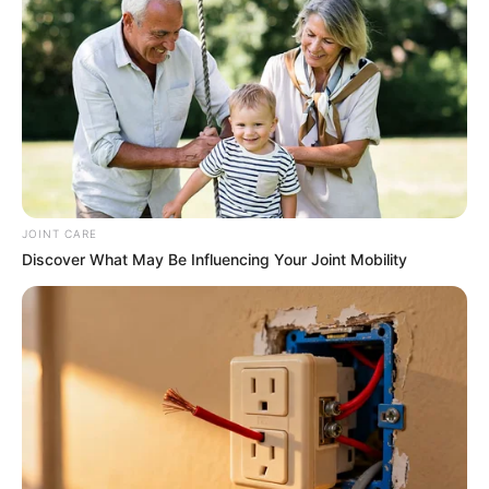
Discover 15 Surprising Things Forbidden By The
Bible
BRAINBERRIES
JOINT CARE
Discover What May Be Influencing Your Joint Mobility
The Instagram Model Who Spent A Fortune To
Look Like Barbie
BRAINBERRIES