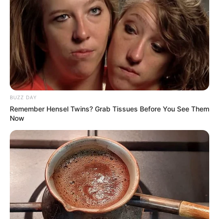
2. การเรียงเงินแบงค์ในกระเป๋าสตางค์ เสริมมงคล
ด้วย
แบงค์สีแดง สีม่วง และสีเทา อย่างละ 1 ใบด้วยความเป็น
ระเบียบ และอย่าหยิบมาใช้เด็ดขาด ควรเก็บไว้ตลอดเวลา
จะส่งผลให้พลังการเงินดีขึ้นเรื่อยๆ
3. เลือกเหรียญฮวงจุ้ยใส่ในกระเป๋า 8 เหรียญ
หากเป็นไป
ได้ให้หาเหรียญฮ่องกง หรือเหรียญสิงคโปร์มาใส่ไว้ใน
BUZZ DAY
กระเป๋า จะเป็นการเสริมโชค เสริมดวง เรื่องการเงินให้มีแต่
Remember Hensel Twins? Grab Tissues Before You See Them
Now
เรื่องดีๆ