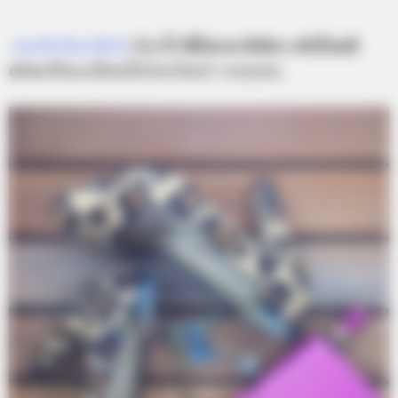
คนเกิดวันอาทิตย์
เลือกใช้
สีน้ำตาล สีเขียว หรือโทนสี
สว่าง
ชีวิตจะได้สดใสรับทรัพทย์ รวยๆเฮงๆ