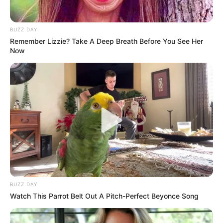
BUZZ DAY
Remember Lizzie? Take A Deep Breath Before You See Her
Now
Guatemala Dental
GUATEMALA DENTAL
BUZZ DAY
Watch This Parrot Belt Out A Pitch-Perfect Beyonce Song