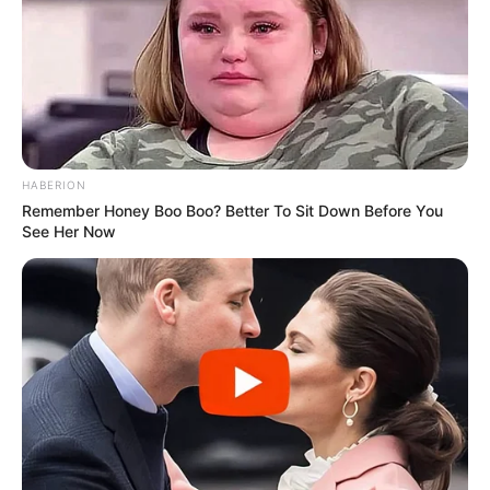
Iconic '90s Entertainment Couples We'll Never
Forget
BRAINBERRIES
HABERION
Remember Honey Boo Boo? Better To Sit Down Before You
See Her Now
90s Hair Trends That Screamed "Please Don't Try"
BRAINBERRIES