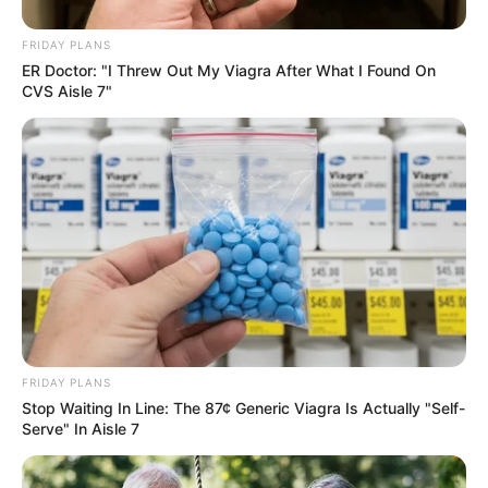
FRIDAY PLANS
ER Doctor: "I Threw Out My Viagra After What I Found On
CVS Aisle 7"
How Did They Get Gina Carano To Take It All
Back?
BRAINBERRIES
FRIDAY PLANS
Stop Waiting In Line: The 87¢ Generic Viagra Is Actually "Self-
Serve" In Aisle 7