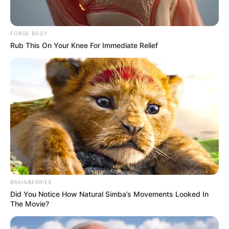
คนเกิดวันอังคาร
สีที่ถูกโฉลกจะต้องเป็นสีเข้มแสบแซ่บ
อย่างเช่น
สีแดง สีส้ม สีชมพูสด
จะช่วยให้เงินทองไหลมาเท
FORGE BODY
มา ส่วนสีต้องห้ามคือสีโทนเย็น อย่างเช่นสีน้ำตาลหรือครีม
Rub This On Your Knee For Immediate Relief
BRAINBERRIES
Did You Notice How Natural Simba’s Movements Looked In
The Movie?