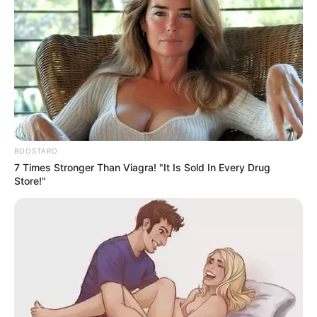
2026 Joint Wellness Assessment Is Now Available
JOINT CARE
BOOSTARO
7 Times Stronger Than Viagra! "It Is Sold In Every Drug
Store!"
Could Everyday Habits Affect Your Joint Comfort?
JOINT CARE