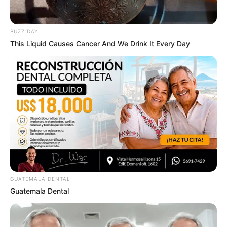
ติดตามดวงอื่นๆได้ที่
I See Horoscope Magazine
BUZZ DAY
This Liquid Causes Cancer And We Drink It Every Day
กระเป๋าสตางค์
ดวงการเงิน
ดูดวง
เสริมมงคล
ABOUT THE AUTHOR
เจ้าหมอดู
GUATEMALA DENTAL
Guatemala Dental