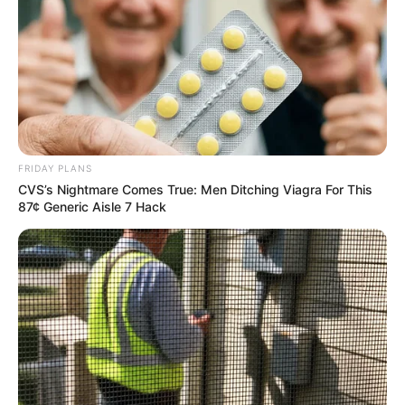
6 Best 90’s Action Movies From Your Childhood
BRAINBERRIES
FRIDAY PLANS
CVS’s Nightmare Comes True: Men Ditching Viagra For This
87¢ Generic Aisle 7 Hack
TV Couples Who Would Never Be Together: 9 Is
Just Too Weird
BRAINBERRIES