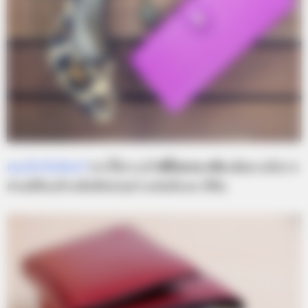
คนเกิดวันจันทร์
ควรใช้กระเป๋า
สีน้ำตาล หรือ ม่วง
จะดีมาก
ส่วนสีต้องห้ามคือสีสดๆอย่างเช่นสีแดง สีส้ม