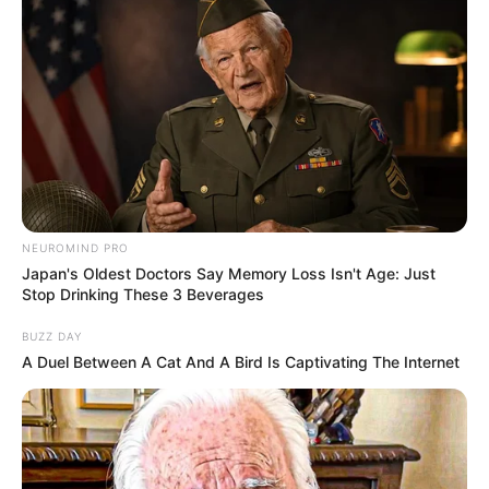
Tropes Hollywood Invented That Have Nothing To
Do With Reality
BRAINBERRIES
NEUROMIND PRO
Japan's Oldest Doctors Say Memory Loss Isn't Age: Just
Stop Drinking These 3 Beverages
BUZZ DAY
A Duel Between A Cat And A Bird Is Captivating The Internet
It's Not Your Typical Family: Each Member Has