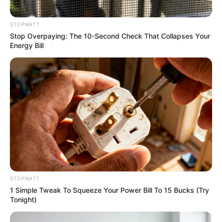
STOPWATT
Stop Overpaying: The 10-Second Check That Collapses Your
Energy Bill
Guess Their Job — Most People Get It Wrong
BRAINBERRIES
STOPWATT
1 Simple Tweak To Squeeze Your Power Bill To 15 Bucks (Try
Tonight)