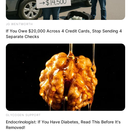
คนเกิดวันพฤหัสบดี
สำหรับสีที่ถูกโฉลกแบบสุดๆคือ
สีแดง
หรือ ส้ม
จะช่วยส่งผลดีกับการเงิน ให้ช่วยหมุนเวียนคล่อง
ไม่ขาดมือ ส่วนสีไม่ดีไม่เหมาะคือสีดำค่ะ
JG WENTWORTH
If You Owe $20,000 Across 4 Credit Cards, Stop Sending 4
Separate Checks
คนเกิดวันศุกร์
สีต้องห้ามไม่ควรใช้คือสีดำ หรือสีโทนมืดไม่
GLYCOGEN SUPPORT
Endocrinologist: If You Have Diabetes, Read This Before It's
สดใส แนะนำให้เลือกใช้กระเป๋าสีสดอย่าง
สีชมพู สีส้ม
จะ
Removed!