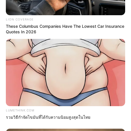
Age: Just Stop Eating These 3 Foods
NEUROMIND PRO
LION COVERAGE
These Columbus Companies Have The Lowest Car Insurance
Quotes In 2026
Surgeons: This Simple Method Ends Joint Pain &
Arthritis! Try It!
FORGE BODY
She Chose To Remove The Tattoos On Her Face.
LUMETHINK.COM
Look At Her Now
รวมวิธีกำจัดไขมันที่ได้รับความนิยมสูงสุดในไทย
BUZZ DAY