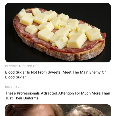
ช่วยให้ร่ำรวยเงินทอง
GLYCOGEN SUPPORT
Blood Sugar Is Not From Sweets! Meet The Main Enemy Of
Blood Sugar
BUZZ DAY
These Professionals Attracted Attention For Much More Than
คนเกิดวันเสาร์
ไม่ควรใช้กระเปาสีเขียว หรือสีน้ำตาล ส่วนสี
Just Their Uniforms
ที่ดีเป็นมงคล คือ
สีฟ้า หรือ สีม่วง
จะทำให้ค้าขายดี เงิน
ทองไหลมาเทมา