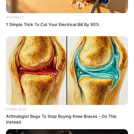
STOPWATT
1 Simple Trick To Cut Your Electrical Bill By 90%
Is There An Intersex Whale? This Finding Baffles
Science
BRAINBERRIES
FORGE BODY
Arthrologist Begs To Stop Buying Knee Braces - Do This
Instead