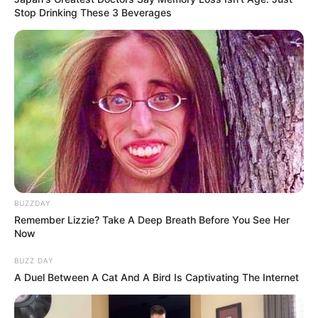
Stop Drinking These 3 Beverages
Japan's Oldest Doctors Say Memory Loss Isn't
Age: Just Stop Drinking These 3 Beverages
NEUROMIND PRO
She Chose To Remove The Tattoos On Her Face.
Look At Her Now
BUZZ DAY
Man Teaches Lesson To Seat-Kicking Kid And
Mom – Watch!
BUZZDAY
BUZZDAY
Remember Lizzie? Take A Deep Breath Before You See Her
Now
BUZZ DAY
A Duel Between A Cat And A Bird Is Captivating The Internet