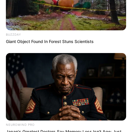
BUZZDAY
Giant Object Found In Forest Stuns Scientists
These Columbus Companies Have The Lowest Car
Insurance Quotes In 2026
LION COVERAGE
NEUROMIND PRO
Japan's Greatest Doctors Say Memory Loss Isn't Age: Just