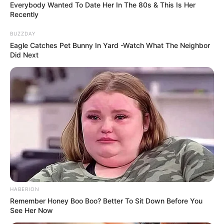
Everybody Wanted To Date Her In The 80s & This Is Her
Recently
BUZZDAY
Eagle Catches Pet Bunny In Yard -Watch What The Neighbor
Did Next
Remember Hensel Twins? Take A Deep Breath
Before You See Them Now
BUZZDAY
HABERION
Remember Honey Boo Boo? Better To Sit Down Before You
See Her Now