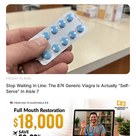
Surgeons: This Simple Method Ends Joint Pain &
Arthritis! Try It!
FORGE BODY
FRIDAY PLANS
Stop Waiting In Line: The 87¢ Generic Viagra Is Actually "Self-
Serve" In Aisle 7