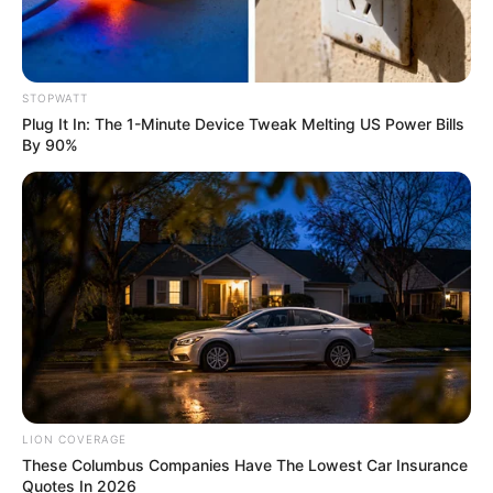
Homeowners: The Hidden Breaker Bleed That
Triples Your Power Bill
STOPWATT
STOPWATT
Plug It In: The 1-Minute Device Tweak Melting US Power Bills
By 90%
These Columbus Companies Have The Lowest Car
Insurance Quotes In 2026
LION COVERAGE
LION COVERAGE
These Columbus Companies Have The Lowest Car Insurance
Quotes In 2026