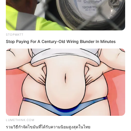
ER Doctor: "I Threw Out My Viagra After What I
Found On CVS Aisle 7"
STOPWATT
FRIDAY PLANS
Stop Paying For A Century-Old Wiring Blunder In Minutes
LUMETHINK.COM
Flip This Switch: Next Month Your Electric Bill
รวมวิธีกำจัดไขมันที่ได้รับความนิยมสูงสุดในไทย
Won't Be $245 But $14