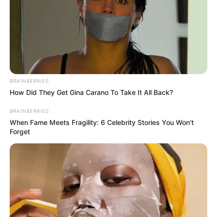
6. สวมแหวนนิ้วชี้มือขวา
แสดงถึงบุคคลที่มีอำนาจ บารมี
มีคนนับหน้าถือตา ไม่ข่มเหงใคร มีเมตตา ชอบช่วยเหลือผู้
อื่น หากเต็มใจช่วยเหลือใครแล้วจะไม่หวังสิ่งตอบแทน การ
ใส่แหวนนิ้วชี้ข้างขวา จะช่วยให้คุณได้รับโชคลาภแบบไม่รู้ตัว
คุณมีความมั่นใจในการเจรจาค้าขาย ได้ผลกำรไเยอะ สมอง
สั่งงานได้เร็ว
BRAINBERRIES
7. สวมแหวนนิ้วชี้มือซ้าย
ผู้สวมใส่มีทิฐิมานะในตัวเองสูง
How Did They Get Gina Carano To Take It All Back?
ไม่ก้าวร้าวแต่ยอมรับด้วยหลักการ และเหตุผลเฉพาะตัว
BRAINBERRIES
เป็นที่พึ่งได้สำหรับตัวเอง เห็นแก่เครือญาติมากกว่าคนอื่น
When Fame Meets Fragility: 6 Celebrity Stories You Won't
Forget
ในบั้นปลายชีวิตมักอยู่แต่กับเรื่องที่เป็นธรรมะ
ที่มาจาก :หนังสือลายเซ็นดี ลิขิตรวย
ติดตามดวงอื่นๆได้ที่ :
Horoscope.mthai.com
ทายนิสัย
เครื่องประดับ
เครื่องประดับเสริมโชค
เสริมโชค