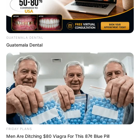
$15k In Unmanageable Debt? The "Relief
Program" Creditors Hide From You
JG WENTWORTH
GUATEMALA DENTAL
Guatemala Dental
Stop Waiting In Line: The 87¢ Generic Viagra Is
Actually "Self-Serve" In Aisle 7
FRIDAY PLANS
FRIDAY PLANS
Men Are Ditching $80 Viagra For This 87¢ Blue Pill