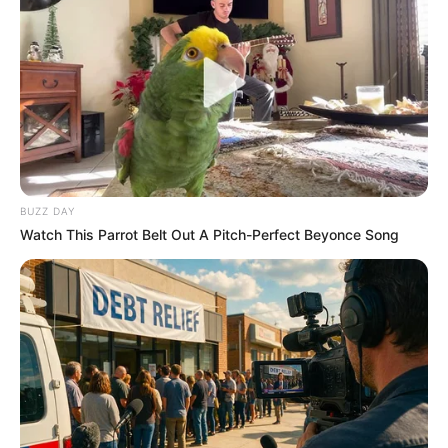
Arthrologist Begs To Stop Buying Knee Braces -
Do This Instead
FORGE BODY
BUZZ DAY
Watch This Parrot Belt Out A Pitch-Perfect Beyonce Song
Do You Remember Her? Take A Deep Breath
Before Looking At Her
BUZZDAY