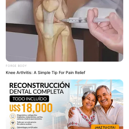
Pfizer's Worst Nightmare: Men Canceling $80
Prescriptions For This 87¢ Blue Pill Hack
FRIDAY PLANS
FORGE BODY
Knee Arthritis: A Simple Tip For Pain Relief
Guatemala Dental