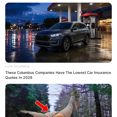
STOPWATT
LION COVERAGE
These Columbus Companies Have The Lowest Car Insurance
Stop Overpaying: The 10-Second Check That
Quotes In 2026
Collapses Your Energy Bill
STOPWATT