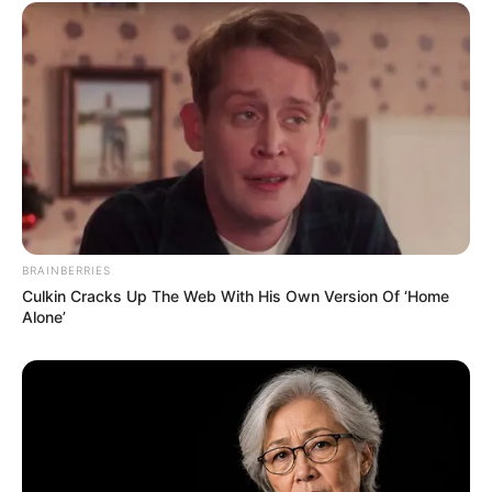
Japan's Greatest Doctors Say Memory Loss Isn't
Age: Just Stop Drinking These 3 Beverages
NEUROMIND PRO
BRAINBERRIES
Culkin Cracks Up The Web With His Own Version Of ‘Home
Alone’