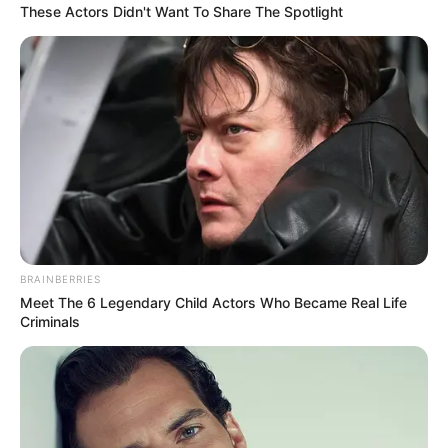
These Actors Didn't Want To Share The Spotlight
4. สะพายกระเป๋าด้านขวา
เป็นคนกล้าได้กล้าเสีย เก็บเงิน
เก่ง มีอาชีพที่ค่อนข้างอิสระหรือทำงานที่ไม่ต้องเกี่ยวข้องกับ
คนมากนัก ปรับตัวให้เข้ากับสถานการณ์ต่างๆได้ดี
5. เหน็บกระเป๋าไว้ด้านหลัง
เป็นคนที่ลังเล สองจิตสองใจ
BRAINBERRIES
ชอบการเปลี่ยนแปลงหรือการท่องเที่ยวเป็นชีวิตจิตใจ ไม่
Meet The 6 Legendary Child Actors Who Became Real Life
ชอบสร้างปัญหาและความเดือดร้อนให้ใคร เชื่อในความถูก
Criminals
ต้องและเป็นจริง มีโลกส่วนตัวสูง หาเงินเก่งและใช้เงินเก่ง
เหมือนกัน