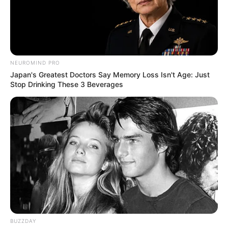
Iconic '90s Entertainment Couples We'll Never
Forget
BRAINBERRIES
NEUROMIND PRO
Japan's Greatest Doctors Say Memory Loss Isn't Age: Just
Stop Drinking These 3 Beverages
Arthrologist Begs To Stop Buying Knee Braces -
Do This Instead
FORGE BODY
BUZZDAY