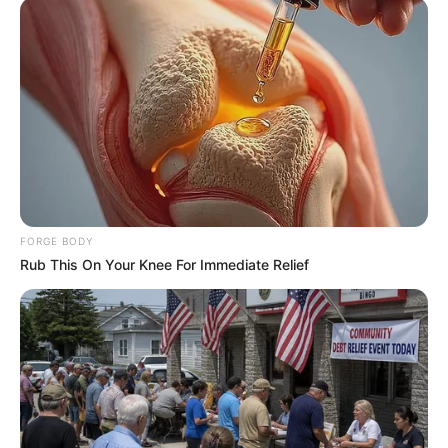
This Photo Was Not Edited, Look Closer
BUZZDAY
FORGE BODY
Rub This On Your Knee For Immediate Relief
$20,000 In Personal Debt? You're Being Bleed Dry