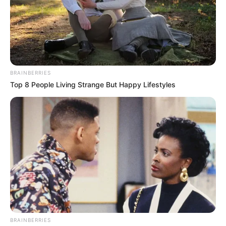
เคหะสถาน การเงิน และงานที่เกี่ยวข้องกับบริวารหรือ
ติดต่อประสานงานกับคนอื่น จะส่งผลให้มีความสำเร็จดี
3. สะพายกระเป๋าด้านซ้าย
แสดงถึงการเป็นคนที่ใช้เงินเก่ง
มีรายจ่ายอยู่ตลอดเลา มีเพื่อนมาก ไม่ชอบเอาเปรียบใคร
และไม่ยอมให้ใครมาเอาเปรียบเช่นกัน มีสติปัญญาเฉลียว
BRAINBERRIES
Top 8 People Living Strange But Happy Lifestyles
ฉลาด เป็นนักวางแผนที่ดี มีอาชีพประจำมากกว่าอาชีพ
อิสระ
BRAINBERRIES