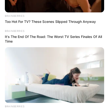
ทายนิสัยจาก เครื่องประดับเสริม
โชค 7 อย่าง
BRAINBERRIES
Too Hot For TV? These Scenes Slipped Through Anyway
1. ใส่กำไลข้อมือข้างซ้าย
เป็นคนที่ละเอียดอ่อนในเรื่องการ
BRAINBERRIES
เงิน ตัดสินใจเร็ว มีเสน่ห์ต่อเพศตรงข้าม รวมทั้งได้โชคแบบ
It's The End Of The Road: The Worst TV Series Finales Of All
ฟลุคๆอยู่บ่อยครั้ง ธุรกิจที่เกี่ยวข้องกับอาหาร เสื้อผ้า จะได้
Time
ผลดีมีกำไร
BRAINBERRIES