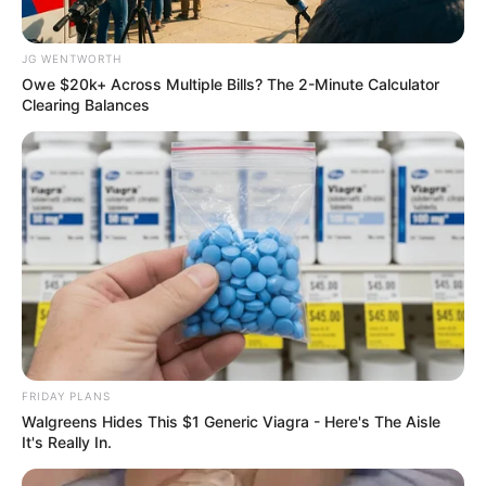
JG WENTWORTH
Owe $20k+ Across Multiple Bills? The 2-Minute Calculator
Clearing Balances
If You Owe $20,000 Across 4 Credit Cards, Stop
Sending 4 Separate Checks
JG WENTWORTH
FRIDAY PLANS
Walgreens Hides This $1 Generic Viagra - Here's The Aisle
It's Really In.