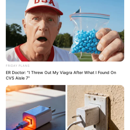
1 Simple Trick To Cut Your Electrical Bill By 90%
STOPWATT
FRIDAY PLANS
ER Doctor: "I Threw Out My Viagra After What I Found On
CVS Aisle 7"