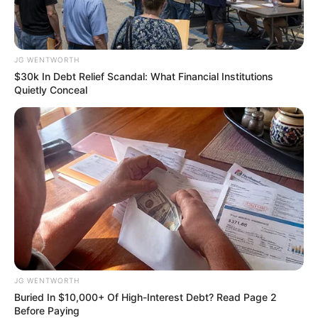
Every Single Month
JG WENTWORTH
JG WENTWORTH
$30k In Debt Relief Scandal: What Financial Institutions
Quietly Conceal
What This Snake Does—Experts Say You Can't
Unsee It
BUZZDAY
JG WENTWORTH
Buried In $10,000+ Of High-Interest Debt? Read Page 2
Before Paying