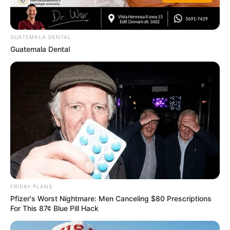
GUATEMALA DENTAL
GUATEMALA DENTAL
Guatemala Dental
Walgreens Hides This $1 Generic Viagra - Here's
The Aisle It's Really In.
FRIDAY PLANS
FRIDAY PLANS
Pfizer's Worst Nightmare: Men Canceling $80 Prescriptions
For This 87¢ Blue Pill Hack