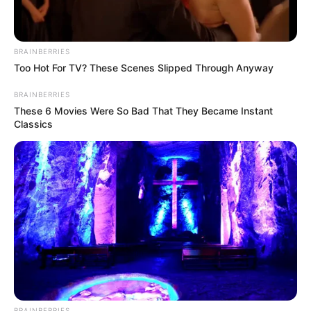
ดีแน่นอน การทำงานไม่ค่อยได้ดั่งใจ ยิ่งเพื่อนร่วมงาน
หัวหน้า เข้าหากันไม่ค่อยติด ต่างคนต่างความคิด ช่วงปลาย
ถึงจะลงเอยกันได้ด้วยดี
BRAINBERRIES
Too Hot For TV? These Scenes Slipped Through Anyway
คุณต้องควบคุมอารมณ์ให้ดี เวลามีบู๊ คุณจะเป็นฝ่ายเสีย
BRAINBERRIES
เปรียบ เงินทองมีแต่คนหาเรื่องเดือดร้อนมาให้ ทั้งคนใกล้
These 6 Movies Were So Bad That They Became Instant
ตัวและไกลตัว ถ้าทำได้ให้ปฏิเสธไปก่อนจะดีกว่า ถึงแม้จะ
Classics
รู้สึกไม่ดีแต่แรก แต่พอเวลาผ่านไปก็จะดีขึ้นเอง ดีกว่าต้อง
มานั่งเป็นทุกข์ร้อนไปตลอด
ความรักเจอมือที่สามเข้ามาแทรก เอาใจคนรักให้มากๆ แล้ว
จะรู้ว่าสุดท้ายก็ต้องกลับมาตายรังเหมือนเคย
BRAINBERRIES