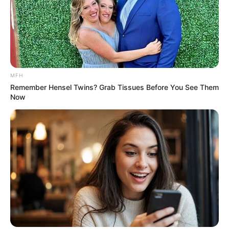
MFH
Remember Hensel Twins? Grab Tissues Before You See Them
Now
ราศีสิงห์ (17 สิงหาคม – 15 กันยายน)
ปีนี้ยุ่งอยู่กับเรื่องเงินทองตลอด เดี๋ยวได้มา เดี๋ยวจ่ายไปให้
เวียนหัว
“ไพ่ลงทัณฑ์หนุมาน” และ “ไพ่ 5 เหรียญ”
ต้นปี
จ่ายกันให้พอ กระเป๋ารั่ว อย่าเพิ่งไปคิดเก็บออม หมดไปกับ
ค่าใช้จ่ายจุกจิก ทั้งค่ารักษา ซ่อมแซม กู้เงิน ยืมเงิน อย่าไป
รับปากใครเด็ดขาด ความเดือดร้อนจะมาเยือน
ช่วงกลางปีไปแล้วค่อยโล่งใจ เหมือนมีเทวดามาช่วย มีช่อง
ทางทำกำไรที่ดี มีงานเสริม เข้าหาผู้ใหญ่ได้รับความช่วย