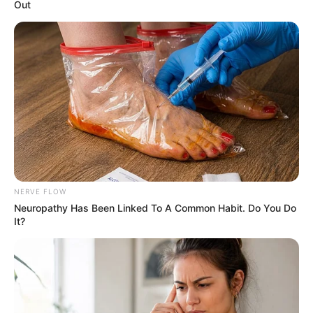
Out
ราศีเมษ (15 เมษายน – 14 พฤกษภาคม)
ปีนี้ได้
“ไพ่เผากรุงลงกา” และ “ไพ่เดอะทาวเวอร์”
คงต้อง
สงบเสงี่ยมเจียมตัวสักหน่อย ความใจร้อนก็ลดลงมาบ้าง มี
เรื่องขัดแย้งผิดใจกับคนรอบข้างบ่อย อาจถึงขั้นแตกหัก
การทำงานเข้าเมืองตาหลิ่วต้องหลิ่วตาตาม มิฉะนั้นจะถูก
เพ่งเล็ง ลดความดื้อลงอีกนิด งานใหญ่จำเป็นต้องอาศัยการ
NERVE FLOW
ร่วมแรงร่วมใจ ปลายปีมีโอกาสปรับเปลี่ยนงาน
Neuropathy Has Been Linked To A Common Habit. Do You Do
It?
เงินทองไหลออกเป็นส่วนใหญ่ หันไปทางไหนก็มีแต่เรื่องที่
ต้องจ่าย แถมมีความขัดแย้งด้านผลประโยชน์ อย่าเพิ่งไป
ลงทุนกับใคร มีแต่จะเสียมากกว่าได้
ความรักต้นปีรบราฆ่าฟันกันน่าดู ไม่มีใครยอมใคร พยายาม