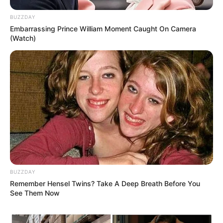
BUZZDAY
Embarrassing Prince William Moment Caught On Camera
(Watch)
ราศีกรกฎ (16 กรกฎาคม – 16 สิงหาคม)
ปีนี้เหมือนเจอมรสุม
“ไพ่นนทกสิ้นฤทธิ์” และ “ไพ่ 10 ดาบ”
ทำอะไรไปก็ไม่ได้ดี ช่วงกลางปีให้ระวังอุบัติเหตุจากของมีคม
และการเดินทาง อย่าไปคาดหวังอะไรจากใครมากจะผิดหวัง
การทำงานคอยแต่เกี่ยงกัน เรื่องดีๆ ก็แย่งกันรับ แต่พอมี
ปัญหาก็หนีเอาตัวรอด บรรยากาศแบบนี้ทำให้เบือได้ง่ายๆ
ช่วงปลายปีลองแสดงความสามารถ แสดงความคิดเห็นให้
BUZZDAY
เต็มที่ จะได้รับการยอมรับ
Remember Hensel Twins? Take A Deep Breath Before You
See Them Now
เงินทองไหลออกมากกว่าเข้า มีเรื่องให้ต้องเสียอยู่ตลอด