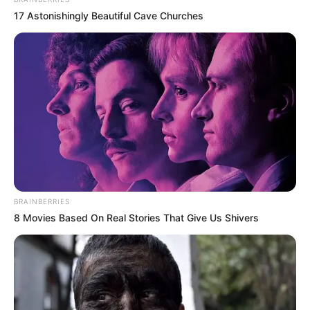
17 Astonishingly Beautiful Cave Churches
รูปประกอบและเรียบเรียงโดย :
Horoscope.mthai.com
บทความนี้ได้รับอนุญาตให้เผยแพร่ได้บนเว็บไซต์
Horoscope.mthai.com เท่านั้น
12ราศี
ดูดวง
ดูดวงปี2559
อ คฑา
BRAINBERRIES
8 Movies Based On Real Stories That Give Us Shivers
ABOUT THE AUTHOR
เจ้าหมอดู