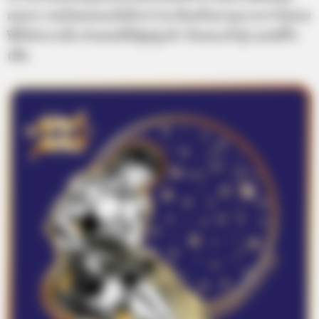
สมควร คนโสดคงจะมีเด็กกว่ามาจีบหรืออายุมากกว่าไปเลย
ปีนี้เบิกบานใจ ส่วนคนที่มีคู่อยู่แล้ว ก็คงจะเจ้าชู้ แอบมีกิ๊ก
เพิ่ม