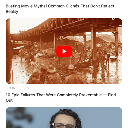
Drug Store!"
Busting Movie Myths! Common Clichés That Don't Reflect
BOOSTARO
Reality
DNA Analysis Revealed The Sick Truth About
BRAINBERRIES
Ancient Vikings
10 Epic Failures That Were Completely Preventable — Find
BRAINBERRIES
Out