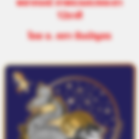
พยากรณ์ ภาพรวมดวงชะตา
12ราศี
โดย อ. คฑา ชินบัญชร