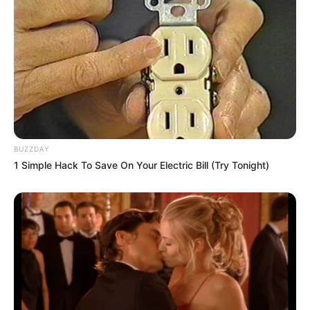
BUZZDAY
1 Simple Hack To Save On Your Electric Bill (Try Tonight)
ราศีธนู (15 ธันวาคม – 13 มกราคม)
ปีนี้เกิดอาการคิดมาก เพราะถูกเป่าหูเหลือเกิน
“ไพ่ขันธ
กุมาร” และ “ไพ่เจ้าชายแห่งดาบ”
มักได้ยินเรื่องที่ทำให้ไม่
สบายใจ อย่าเพิ่งไปสนใจใครมาก ให้เชื่อมั่นในตัวเอง ทำดีได้