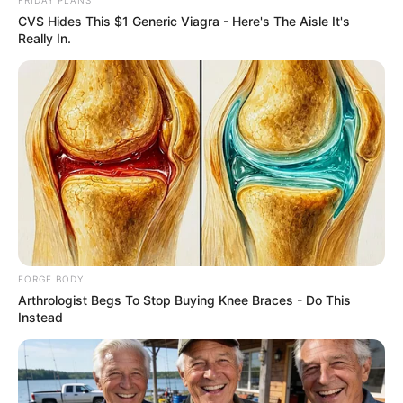
CVS Hides This $1 Generic Viagra - Here's The Aisle It's
Really In.
ราศีพฤษภ (15 พฤษภาคม – 14 มิถุนายน)
ปีนี้ต้นร้ายปลายดี ช่วงต้นปีมีแต่เรื่องทะเลาะเบาะแว้ง เห็น
อะไรเป็นขวางหูขวางตา ไม่ได้ดั่งใจสักอย่าง ถ้าคุณไม่ไปหา
เรื่องเขา ก็มีคนมาหาเรื่องคุณ สุดท้ายก็เป็นเรื่องจนได้ ก็
สงบจิตสงบใจหน่อย จะได้ไม่เกิดปัญหา คุณที่อยากเปลี่ยน
งาน สมัครงานทิ้งไว้ ปลายปีนี้มีข่าวดีแน่นอน
FORGE BODY
การเงิน
“ไพ่นางสีดา” และ “ไพ่ 9 เหรียญ”
ปีนี้เก็บออมเป็น
Arthrologist Begs To Stop Buying Knee Braces - Do This
เลิศ ใครอย่ามาหวังแอ้มได้เงินจากคุณเลย ยากมากๆ แต่ก็
Instead
จะมีเรื่องต้องเสียเงินแบบที่ปฏิเสธไม่ได้ เป็นเรื่องฉุกเฉิน
ปลายปีถึงจะมีลาภ