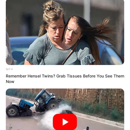
ราศีมีน (14 มีนาคม – 14 เมษายน)
เริ่มโตเป็นผู้ใหญ่ มีความคิดความอ่าน รอบคอบมากขึ้น
เรื่องวุ่นวายเลยจางหายไป ปีนี้ได้
“ไพ่หนุมานครองเมือง”
“ไพ่ 4 คฑา”
การทำงานมีความสามัคคีช่วยเหลือเกื้อกูลกัน
ดี มีผลงานเป็นที่น่าพอใจของผู้ใหญ่ และดูเหมือนคุณจะ
ใกล้ชิดกับผู้บังคับบัญชามากขึ้น รู้จักนอบน้อม ทำตัวให้เป็น
จะก้าวหน้ามากๆ งานที่ปรึกษา กฎหมาย วิชาชีพอิสระมี
MFH
Remember Hensel Twins? Grab Tissues Before You See Them
ความสำเร็จ
Now
การเงิน เงินทองช่วงต้นๆ จะโชคดีมาก มีลาภวิ่งเข้ามาหา
หรือคิดลงทุนก็ประสบความสำเร็จ ไม่ขัดสนแน่ปีนี้ เป็น
จังหวะที่เหมาะในการเริ่มต้น
ความรักหมั่นดูแลถนอมรักกันตลอด อบอุ่น มีกำลังใจที่ดี