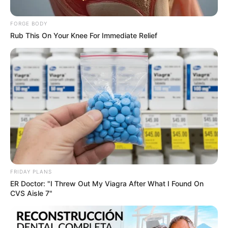
ช่วงกลางปีคนใกล้ชิด ครอบครัวจะคอยสนับสนุน เป็นแรง
FORGE BODY
เชียร์ได้เป็นอย่างดี เงินทองจะไปไหนเสีย งานดี เงินก็ดีตาม
Rub This On Your Knee For Immediate Relief
ไปด้วย สิ่งที่คาดหวังอยากได้ จะได้ในช่วงนี้ ต้นปีการเสี่ยง
ลุ้น มีโอกาสสูง
ความรักก้าวไกลกว่าคู่ไหนๆ จูงมือกันวิวาห์ มีฤกษ์งามดี คน
โสด ก็คงได้คู่กันก็คราวนี้ มีความสุขกันทั่วหน้า
FRIDAY PLANS
ER Doctor: "I Threw Out My Viagra After What I Found On
CVS Aisle 7"