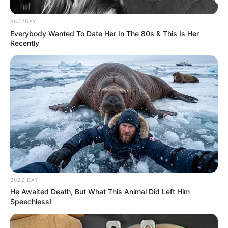
เสนาะหู มีเสน่ห์ ต่อรองอะไรก็สำเร็จผล
BUZZDAY
Everybody Wanted To Date Her In The 80s & This Is Her
ปลายปีได้เพื่อนคู่คิด ช่วยกันทำงาน ครอบครัวเป็นแรงหนุน
Recently
เงินทองเริ่มรู้จักเก็บรู้จักใช้มากขึ้น คิดจะวางแผนลงทุนก็
ทำได้ดี เข้าหาเพศตรงข้ามจะได้ลาภจากการเสน่หา ถึงแม้
เงินจะได้มาช้ากว่าที่คิด แต่ได้แน่ๆ ไม่ต้องห่วง
ความรักหวานโรแมนติก เอาใจใส่กันเป็นอย่างดี ใครที่กำลัง
คิดสร้างครอบครัว อยากมีบุตรจะมีข่าวดี คนโสดคงได้คน
รอบข้างช่วยกันแนะนำ
BUZZ DAY
He Awaited Death, But What This Animal Did Left Him
Speechless!