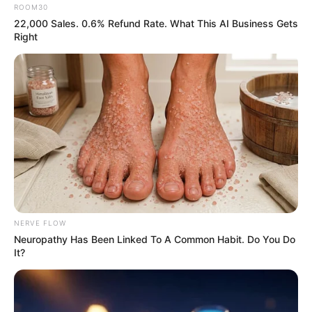
ROOM30
เหลือ การลุ้นเสี่ยง มีลาภ การทำงานเอาแน่นอนไม่ค่อยได้
22,000 Sales. 0.6% Refund Rate. What This AI Business Gets
ไม่ค่อยมีสมาธิ อยากไปไหนก็ไป อยากทำอะไรก็ทำ งานเลย
Right
ไม่ค่อยคืบหน้า แต่ถ้าเป็นงานบันเทิง ท่องเที่ยว ผับ บาร์ จะ
ไปได้เร็ว
ความรักมักชิงสุกก่อนห่าม ไม่ดี ปีนี้มีมาก็รักจริงหวังฟันทั้ง
นั้น ให้ดูใจกันให้นานแล้วจะรักกันยืนยาว
NERVE FLOW
Neuropathy Has Been Linked To A Common Habit. Do You Do
It?