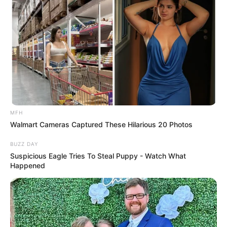
เวลา เจอะเจอใครก็พูดเรื่องหยิบยืมเงิน เริ่มรู้สึกเซ็งๆ แต่
ช่วงปลายได้เฮ มีลาภฟลุ้คๆ ช่องทางทำเงินเริ่มเห็นชัดขึ้น
ความรักหงอยเหงา แอบรักเขาข้างเดียว ที่มีแฟนอยู่แล้วก็
บึ้งตึงกันบ่อย แถมอาจถูกนอกใจด้วย ทำตัวน่ารักๆ เข้าไว้จะ
ได้ไม่มีปัญหา
MFH
Walmart Cameras Captured These Hilarious 20 Photos
BUZZ DAY
Suspicious Eagle Tries To Steal Puppy - Watch What
Happened