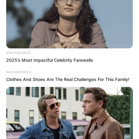
Walgreens Hides This $1 Generic Viagra - Here's
BRAINBERRIES
Why
2025’s Most Impactful Celebrity Farewells
BOOSTARO
BRAINBERRIES
Clothes And Shoes Are The Real Challenges For This Family!