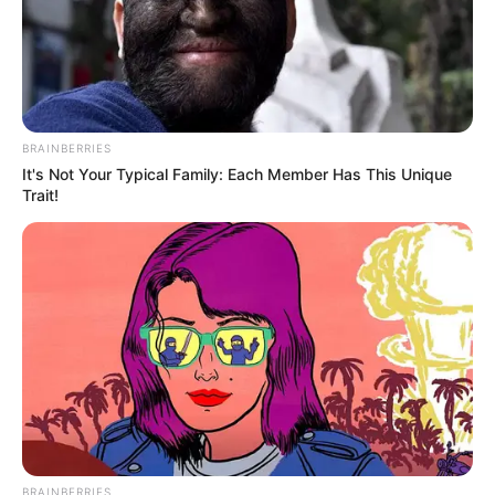
BRAINBERRIES
เนื้อหาที่ได้รับการโปรโมต
It's Not Your Typical Family: Each Member Has This Unique
Trait!
7 Times Stronger Than Viagra! "It Is Sold In Every
BRAINBERRIES