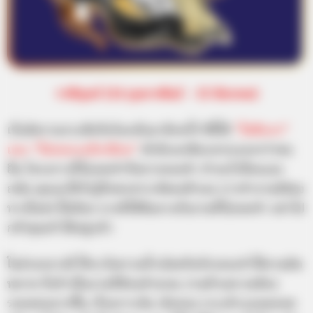
ราศีกุมภ์ (14 กุมภาพันธ์ – 13 มีนาคม)
เริ่มมีความกระตือรือร้นกลับมาอีกครั้ง ปีนี้ได้
“ไพ่พิเภก”
และ “ไพ่เดอะเมจิกเชียน”
มักมีแนวคิดแหวกแนวกว่าคน
อื่น โครงการที่ไม่เคยทำก็อยากลองทำ ทำอะไรที่ตนเอง
ถนัด คุณจะได้รับรู้ถึงพรสวรรค์ของตัวเอง การทำงานมีช่อง
ทางใหม่ๆ ให้เลือก บางทีได้ชิมลางกับงานที่ไม่เคยทำ อย่าไป
กลัวคุณทำได้อยู่แล้ว
ในช่วงกลางปี ให้ระวังความป๋ำเป๋อหรือกังวลจะทำให้งานผิด
พลาด ยิ่งถ้าเป็นงานที่ต้องคำนวณ งานตัวเลข คงต้อง
รอบคอบมากขึ้น เรื่องการเงิน เงินทอง กระเป๋าแบนตลอด