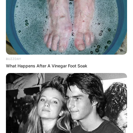
BUZZDAY
What Happens After A Vinegar Foot Soak
ราศีพิจิก (16 พฤศจิกายน – 14 ธันวาคม)
ปีนี้จะนุ่มนวล อ่อนโยนกับเขาบ้างแล้ว เพราะได้รับอิทธิพล
จาก
“ไพ่จักรพรรดินี” และ “ไพ่ดิเอ็มเพรส”
อ่อนไหวง่าย ขี้
สงสาร การทำงานถึงแม้ว่าจะไม่ได้คล่องแคล่วว่องไวอย่าง
ใจคิด แต่ก็ไปช้าๆ แบบมั่นคง ปีนี้คำพูด การเจรจา ไพเราะ