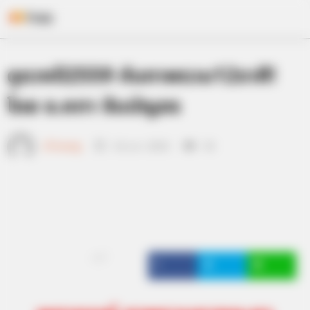
Skip
ดูดวงปี2559 กับภาพรวม12ราศี!
to
content
โดย อ.คฑา ชินบัญชร
เจ้าหมอดู
14 ม.ค. 2016
36
แชร์