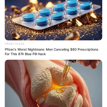
FRIDAY PLANS
Pfizer's Worst Nightmare: Men Canceling $80 Prescriptions
For This 87¢ Blue Pill Hack
ราศีกันย์ (16 กันยายน – 16 ตุลาคม)
ปีนี้ได้
“ไพ่เสนาวานร” และ “ไพ่เดอะสตาร์”
ยังคงส่องแสง
ระยิบระยับ หันไปทางไหนก็เจอแต่แสงสว่าง ไปได้ทุกที่ หยิบ
จับงานได้ทุกงาน การทำงานก้าวหน้า มีผลงานเป็นที่
ยอมรับ ผู้บังคับบัญชากำลังเทคะแนนให้อย่างแรง ถ้าคุณมี
ไอเดียเจ๋งๆ ไม่ต้องเก็บไว้ แสดงความคิดเห็นได้เต็มที่ ช่วงนี้
ทางสะดวก