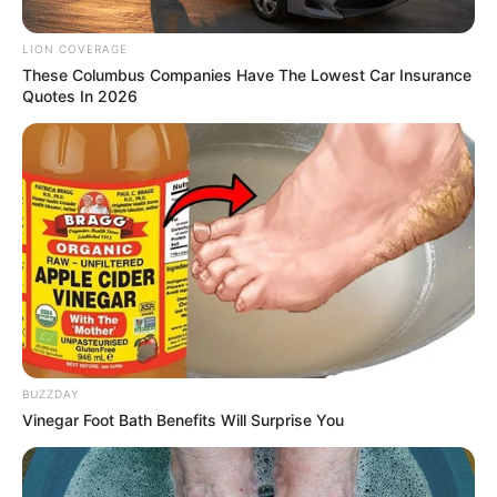
สมัครดูจะได้รับข่าวดี ช่วงปลายผู้บังคับบัญชา สนับสนุน
เต็มที่
LION COVERAGE
These Columbus Companies Have The Lowest Car Insurance
เงินทองช่วงต้นปีทำให้หงุดหงิด มีบางอย่างเสียไปแล้วเกิด
Quotes In 2026
ความเสียดาย ระวังของหาย ช่วงกลางปีมีลาภจากการเดิน
ทาง
ความรัก
“ไพ่ทศกัณฐ์แห้ความ” และ “ไพ่ 5 ถ้วย”
จุกจิกขี้
บ่น จนเลยเถิด ตัวเองก็ต้องมานั่งเสียใจในคำพูด คนโสด
สบายสุดๆ ช่วงนี้มีกามเทพแผลงศร ให้ได้สะดุดรักกันให้วุ่น
BUZZDAY
Vinegar Foot Bath Benefits Will Surprise You