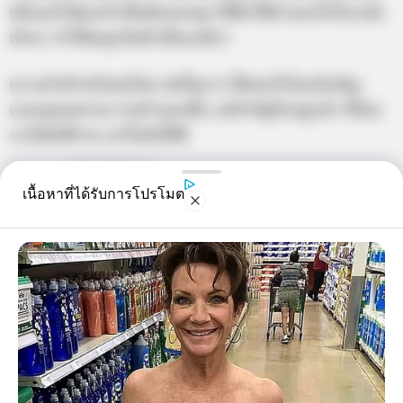
หยิบอะไรคิดอะไรเป็นต้องลงทุน ปีนี้ค่าใช้จ่ายอะไรก็ประดัง
เข้ามา ทำให้หมุนกันตัวเป็นเกลียว
ความรักสำหรับคนโสด สดใสมาก ได้พบรักโดยบังเอิญ
แบบบุพเพอาละวาดทำนองนั้น แต่ถ้ามีคู่รักอยู่แล้ว ก็ต้อง
ระวังมือที่สาม เอาใจกันให้ดี
เนื้อหาที่ได้รับการโปรโมต