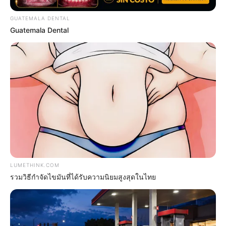
GUATEMALA DENTAL
Guatemala Dental
ราศีเมถุน (15 มิถุนายน – 15 กรกฎาคม)
ปีนี้นับเป็นช่วงทองของชาวราศีเมถุนเลยทีเดียว
“ไพ่พระ
ตรีมูรติ” และ “ไพ่ราชาแห่งเหรียญ”
เงินทองไหลมาเทมา
หยิบจับอะไรก็ขึ้น เป็นเงินเป็นทองไปทุกเรื่อง ถ้ากำลังมี
โครงการในใจ ให้รีบสานต่อให้เสร็จ เหมาะในการเสี่ยงการ
ลงทุน เล่นหุ้นได้ข้อมูลที่ถูกต้อง
ปลายปีมีลาภฟลุ้คๆ คนที่เคยชวยเหลือจะกลับมาตอบแทน
LUMETHINK.COM
เดินทางไกลดีมีโชคลาภ การทำงานสบายมาก ไม่ว่างาน
รวมวิธีกำจัดไขมันที่ได้รับความนิยมสูงสุดในไทย
เล็กงานใหญ่ ถ้าได้ผ่านมือคุณทุกอย่างไม่มีปัญหา ได้รับ
ความไว้วางใจจากผู้บังคับบัญชา กลางปีมีข่าวดีเกี่ยวกับงาน
มีการปรับเปลี่ยนตำแหน่งดีขึ้น