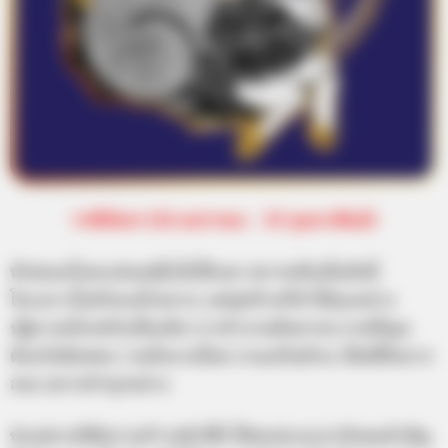
ราศีมังกร (14 มกราคม – 13 กุมภาพันธ์)
หัวสมองโลดแล่นอยุ่นิ่งไม่ได้เลย อยากหยิบนั่นจับนี่
โครงการในหัวทะลักทลาย แต่สุดท้ายก็ทำได้ทุกอย่าง
ปฏิภาณไหวพริบเป็นเลิศ การทำงานมีหลายๆ งานที่คุณ
ต้องรับผิดชอบ รวมถึงงานใหม่ งานเสริมด้วย เป็นปีที่อยาก
ลอง อยากทำทุกอย่าง
ช่วงปลายปีมีความก้าวหน้าที่ดี ได้พบปะเจรจากับคนสำคัญ