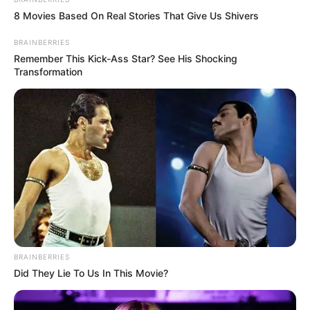
8 Movies Based On Real Stories That Give Us Shivers
BRAINBERRIES
Remember This Kick-Ass Star? See His Shocking
Transformation
The Massive Snake That's Redefining 'Giant'—
Bigger Than Anacondas
BRAINBERRIES
BRAINBERRIES
Did They Lie To Us In This Movie?