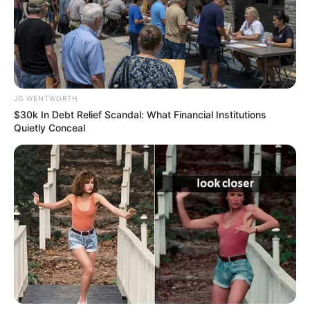
You Wouldn't Believe It If It Wasn't Caught On
Camera!
JG WENTWORTH
BRAINBERRIES
$30k In Debt Relief Scandal: What Financial Institutions
Quietly Conceal
เรื่องอื่นๆ ที่น่าสนใจ