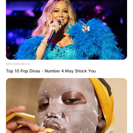
Disney’s Live-Action Simba Was Based On The
Cutest Lion Cub Ever
BRAINBERRIES
BRAINBERRIES
Top 10 Pop Divas - Number 4 May Shock You