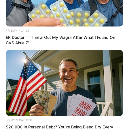
Olena Zelenska's Life Changed Overnight
BRAINBERRIES
FRIDAY PLANS
ER Doctor: "I Threw Out My Viagra After What I Found On
CVS Aisle 7"
If Looks Could Kill, These Women Would Be On
Top
BRAINBERRIES
JG WENTWORTH
$20,000 In Personal Debt? You're Being Bleed Dry Every