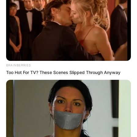
Discover 15 Surprising Things Forbidden By The
Bible
BRAINBERRIES
BRAINBERRIES
Too Hot For TV? These Scenes Slipped Through Anyway
The Instagram Model Who Spent A Fortune To
Look Like Barbie
BRAINBERRIES