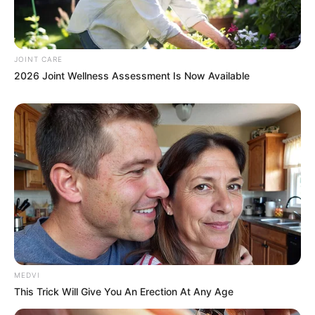
JOINT CARE
2026 Joint Wellness Assessment Is Now Available
ดวงรายวัน 9 กันยายน 2565
9 ก.ย. 2022
MEDVI
This Trick Will Give You An Erection At Any Age