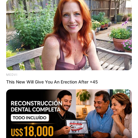
ที่มาจาก :
อ.มาศ ซินแสฮวงจุ้ยระดับโลก
ดวงชะตา
ดูดวง
ปีขาล
ปีชง
ปีชง2559
แก้ชง2559
MEDVI
This New Will Give You An Erection After +45
ABOUT THE AUTHOR
เจ้าหมอดู