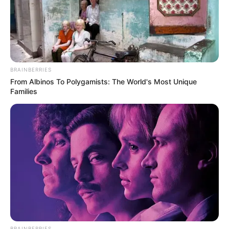
The Adorable Model For Simba In The Lion King
Remake
BRAINBERRIES
BRAINBERRIES
From Albinos To Polygamists: The World's Most Unique
Families
See How The Blue Lagoon Cast Has Changed After
46 Years
BRAINBERRIES
BRAINBERRIES