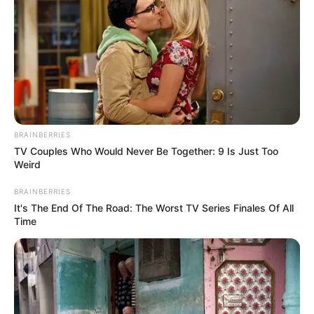
Top 8 Movies Based On Real Life. You Have To
BRAINBERRIES
Watch Them!
TV Couples Who Would Never Be Together: 9 Is Just Too
Weird
BRAINBERRIES
BRAINBERRIES
It's The End Of The Road: The Worst TV Series Finales Of All
Time