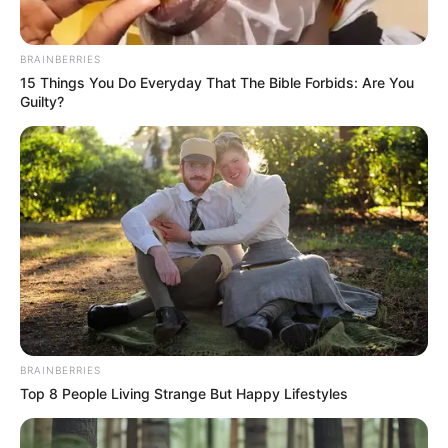
Mysterious Roman Statue Unearthed In Toledo
BRAINBERRIES
BRAINBERRIES
15 Things You Do Everyday That The Bible Forbids: Are You
Guilty?
Bollywood’s Boldest Dance Scenes Still Trending
BRAINBERRIES
BRAINBERRIES
Top 8 People Living Strange But Happy Lifestyles