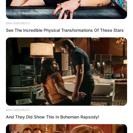
BRAINBERRIES
See The Incredible Physical Transformations Of These Stars
10 Foods That Instantly Reduce Bloat
BRAINBERRIES
BRAINBERRIES
And They Did Show This In Bohemian Rapsody!