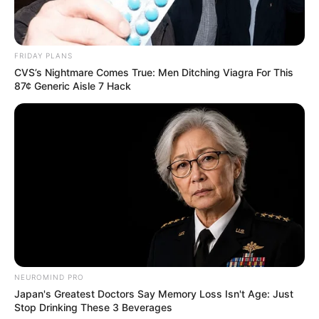
FRIDAY PLANS
CVS’s Nightmare Comes True: Men Ditching Viagra For This
87¢ Generic Aisle 7 Hack
ดวงรายวัน 2 กันยายน 2565
2 ก.ย. 2022
NEUROMIND PRO
Japan's Greatest Doctors Say Memory Loss Isn't Age: Just
Stop Drinking These 3 Beverages