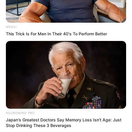
'The OC' Cast Then And Now - Where Are They 20
Years Later?
BRAINBERRIES
MEDVI
This Trick Is For Men In Their 40's To Perform Better
Why this ordinary drink is the secret to feeling
your best every day
NEUROMIND PRO
CTA FAVORITE
Japan's Greatest Doctors Say Memory Loss Isn't Age: Just
Stop Drinking These 3 Beverages