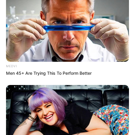
Why this ordinary drink is the secret to feeling
your best every day
CTA FAVORITE
MEDVI
Men 45+ Are Trying This To Perform Better
You'll Be Amazed By The Blue Lagoon Stars Today
BRAINBERRIES