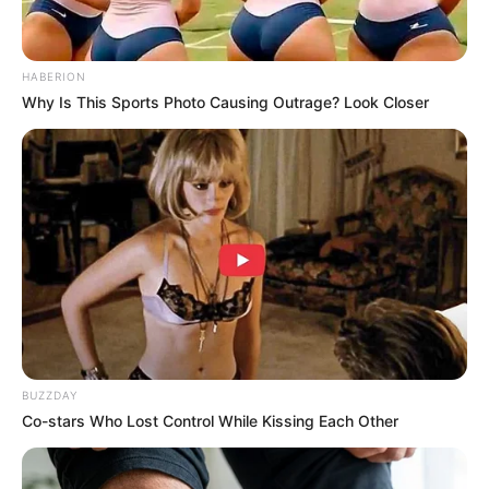
HABERION
Why Is This Sports Photo Causing Outrage? Look Closer
ด้านการงาน
ปีนี้การงานให้ระมัดระวังเรื่องเอกสาร สัญญา จะทำให้เกิด
ความเสียหายมาก อาจจะทำให้เกิดคดีความขึ้นมาได้ อีกทั้ง
ให้ระมัดระวังการเข้าหาผู้ใหญ่ เนื่องจากปีนี้ท่านมีโอกาสขัด
แย้งกับผู้ใหญ่อย่างหนัก
ด้านโชคลาภการเงิน
BUZZDAY
ปีนี้ให้ระวังเสียเงินก้อนใหญ่จากเหตุไม่คาดฝัน เช่น
Co-stars Who Lost Control While Kissing Each Other
อุบัติเหตุ คดีความ เป็นต้น และให้ระมัดระวัง การลงทุน
ใหญ่ๆ เพราะปีนี้ท่านอาจตัดสินใจผิดพลาดได้ง่าย เดือนที่