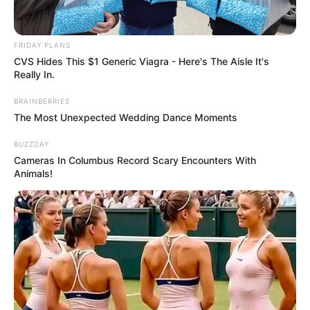
ท่านที่เกิดปีขาล ปีนี้จะมีการปะทะกับพลังงานของปีวอก ซึ่ง
ถือว่าเป็นคู่ปะทะที่รุนแรงมาก
เนื่องจากขาลก็คือธาตุไม้
ใหญ่ ส่วนวอกก็คือธาตุทองใหญ่ ซึ่งเป็นพลังประจำปีที่เวียน
FRIDAY PLANS
เข้ามาถึงทุก 12 ปี
เมื่อต้องมาปะทะกัน ก็ทำให้เกิดความ
CVS Hides This $1 Generic Viagra - Here's The Aisle It's
Really In.
รุนแรงในด้านต่างๆ เช่น เกิดอุบัติเหตุรุนแรง การงานหรือ
การเงินเสียหายรุนแรงหนัก
สูญเสียญาติผู้ใหญ่คนสำคัญ
BRAINBERRIES
เป็นต้น ดังนั้นท่านที่เกิดปีขาล ต้องใช้ชีวิตอย่างระมัดระวัง
The Most Unexpected Wedding Dance Moments
และมีสติมากๆ ก็จะช่วยให้ก้าวผ่านปี 2559 ได้อย่าง
BUZZDAY
ปลอดภัย
Cameras In Columbus Record Scary Encounters With
Animals!