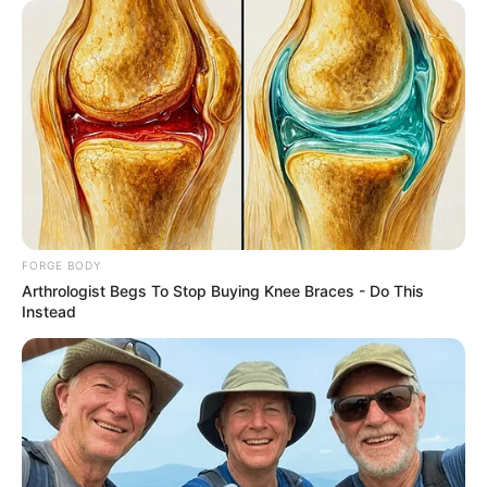
Tallest Women On Earth — Their Height Is Jaw-
Dropping
BRAINBERRIES
When Fame Meets Fragility: 6 Celebrity Stories
You Won't Forget
BRAINBERRIES
FORGE BODY
Arthrologist Begs To Stop Buying Knee Braces - Do This
Instead