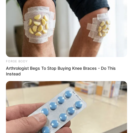
อาจพบปัญหา คือ เดือนมีนาคม สิงหาคม กรกฎาคม และ
กันยายน อย่าใช้จ่ายฟุ่มเฟือย และระวังการถูกยืมเงินแล้ว
อาจไม่ได้คืน
ด้านสุขภาพ
ท่านที่เกิดปีขาลปีนี้ อวัยวะที่ควรใส่ใจเป็นพิเศษ ก็คือ ตับ
FORGE BODY
และถุงน้ำดี ให้หลีกเลี่ยงเครื่องดื่มทีมีแอลกอฮอล์ และ
Arthrologist Begs To Stop Buying Knee Braces - Do This
อาหารที่มีไขมันสูง แนะนำให้ทานยาบำรุงตับอย่างต่อเนื่อง
Instead
ด้านความรัก
ในปีนีให้ระมัดระวังปากเสียงกับคู่ครอง เพราะพลังประจำปี
เข้ามาปะทะอย่างรุนแรง ก็จะกระตุ้นให้เกิดการทะเลาะ
เบาะแว้งกันอย่างหนัก อาจเป็นเหตุให้เลิกรากันได้ เดือนที่
ต้องระวังการหมางเมิน คือ เดือนกุมภาพันธ์ มีนาคม