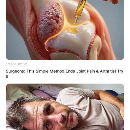
BRAINBERRIES
FORGE BODY
Surgeons: This Simple Method Ends Joint Pain & Arthritis! Try
It!
Unveiling Hypocrisy: 15 Taboos The Bible
Condemns!
BRAINBERRIES