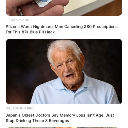
กรกฎาคม และสิงหาคม
คำแนะนำ สำหรับท่านที่เกิดปีขาล
FRIDAY PLANS
Pfizer's Worst Nightmare: Men Canceling $80 Prescriptions
For This 87¢ Blue Pill Hack
ควรตั้งโต๊ะสำหรับทำงาน ไว้ทางทิศตะวันตก หรือ ทิศ
ตะวันตกเฉียงใต้ ซึ่งเป็นตำแหน่งฮวงจุ้ยที่ดี และจะ
ช่วยให้ท่านผ่านเรื่องร้ายๆ ไปได้อย่างปลอดภัย
ควรตั้งเตียงนอน พัดลม และแอร์ ไว้ทางตำแหน่งทิศ
เหนือ ก็จะช่วยให้เกิดผลดีเพิ่มขึ้นด้วย
ไม่ควรเจาะ ตอก ตกแต่ง ซ่อมแซม ในทิศใต้ และ ทิศ
ตะวันออกเฉียงเหนือ เพราะเป็นทิศร้าย
สีที่ถูกโฉลกในปีนี้ คือ สีฟ้า สีน้ำเงิน และดำ หากท่าน
ใช้สีที่ถูกโฉลกมาตกแต่ง จะส่งผลดีในการปรับเสริม
ดวงชะตาให้ดีขึ้นได้
NEUROMIND PRO
สีที่ไม่ควรใช้ คือ สีแวววาวแบบโลหะ และสีขาว
Japan's Oldest Doctors Say Memory Loss Isn't Age: Just
Stop Drinking These 3 Beverages