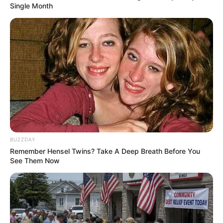
Single Month
What Happened To The Blue Lagoon Cast? See
Them Now
BUZZDAY
BRAINBERRIES
Remember Hensel Twins? Take A Deep Breath Before You
See Them Now