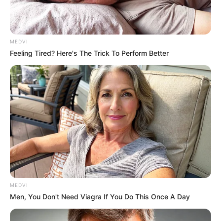
MEDVI
Feeling Tired? Here's The Trick To Perform Better
Macaulay Culkin's Own Version Of The New ‘Home
Alone’
BRAINBERRIES
MEDVI
Men, You Don't Need Viagra If You Do This Once A Day