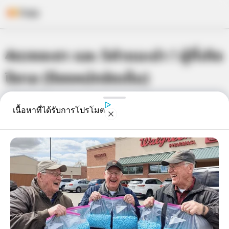
Skip
4ดวงชะตา และ 5คำแนะนำ ! ผู้ที่เกิด
to
content
ปีขาล (ปีชงหนักจัดเต็ม)
เจ้าหมอดู
23 ม.ค. 2016
13
เนื้อหาที่ได้รับการโปรโมต
แชร์