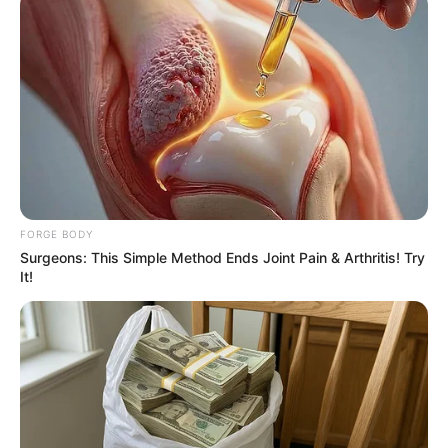
การเงินมีรายรับหลายทาง หาเงินคล่อง แต่ได้มาก็จ่ายหมด
รายจ่ายยุบยิบ หามาใช้ไม่พอ มีลาภปากจากการเดินทาง
บ้าง กลางเดือนสภาพคล่องดีมาก มีลาภจากคนที่อายุ
มากกว่า แต่มักจะจ่ายออกมากกว่าปลายเดือนการเงินไหล
มาเทมา มีโชคลาภ ให้ใครหยิบยืมช่วงนี้ เข้าจะกลับมาคืน
แถมถ้าเดินทางไกลจะมีลาภเป็นเงินก้อนอีกด้วย
ราศีกรกฎ (16 กรกฎาคม – 16 สิงหาคม)
FORGE BODY
การเงินได้ลาภจากผู้ใหญ่ มีคนรักคนเอ็นดู ช่วงนี้ขอความ
Surgeons: This Simple Method Ends Joint Pain & Arthritis! Try
ช่วยเหลือใคร ได้รับการตอบรับที่ดี หยิบจับอะไรก็เป็นเงิน
It!
เป็นทอง คนอื่นหมุนเงินกันแทบไม่ทัน แต่คุณกลับตรงกัน
ข้าม มีงานมีเงินเข้ามาตลอด คิดทำอะไรก็มีผลกำไรดี ชอบ
ลุ้นชอบเสี่ยงดวงไม่มีปัญหา
ราศีสิงห์ (17 สิงหาคม – 15 กันยายน)