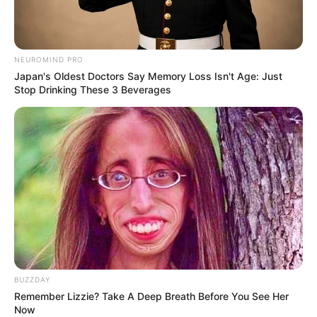
BRAINBERRIES
NEUROMIND PRO
Japan's Oldest Doctors Say Memory Loss Isn't Age: Just
Stop Drinking These 3 Beverages
Hidden Sins: 15 Bible Prohibited Acts We All
Commit!
BRAINBERRIES
BUZZDAY
Remember Lizzie? Take A Deep Breath Before You See Her
Now