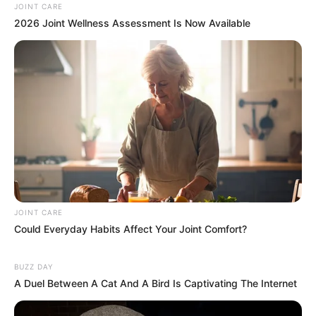
JOINT CARE
2026 Joint Wellness Assessment Is Now Available
These '90s Couples Will Always Hold A Special
Place In Our Hearts
BRAINBERRIES
JOINT CARE
Could Everyday Habits Affect Your Joint Comfort?
BUZZ DAY
Why everything you thought you knew about water
A Duel Between A Cat And A Bird Is Captivating The Internet
might be wrong
CTA LOVE