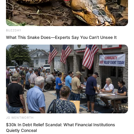
A Rihanna Museum Is Probably Opening Soon
BRAINBERRIES
BUZZDAY
What This Snake Does—Experts Say You Can't Unsee It
DNA Analysis Revealed The Sick Truth About
Ancient Vikings
BRAINBERRIES
JG WENTWORTH
$30k In Debt Relief Scandal: What Financial Institutions
Quietly Conceal