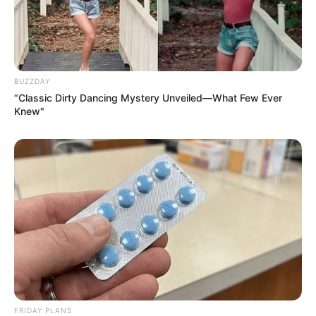
BUZZDAY
“Classic Dirty Dancing Mystery Unveiled—What Few Ever
90s Hair Trends That Screamed "Please Don't Try"
Knew"
BRAINBERRIES
FRIDAY PLANS
Remember Them? These '90s Couples Defined An