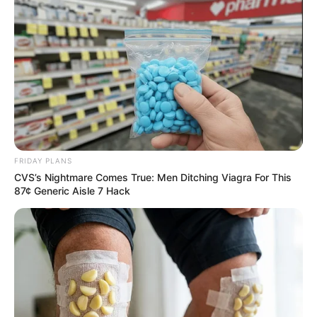
รูปประกอบและเรียบเรียงโดย :
Horoscope.mthai.com
บทความนี้ได้รับอนุญาตให้เผยแพร่ได้บนเว็บไซต์
Horoscope.mthai.com เท่านั้น
ดวงการเงิน
ดูดวง
ดูดวง2559
อาจารย์คฑา
FRIDAY PLANS
CVS’s Nightmare Comes True: Men Ditching Viagra For This
87¢ Generic Aisle 7 Hack
ABOUT THE AUTHOR
เจ้าหมอดู