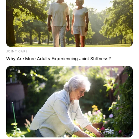
JOINT CARE
Why Are More Adults Experiencing Joint Stiffness?
The Rarest And Most Valuable Card In The Whole
World
BRAINBERRIES