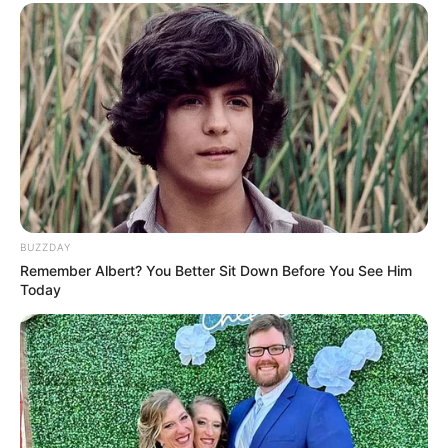
The Monster Snake That Makes Anacondas Look
Tiny!
BRAINBERRIES
BUZZDAY
Remember Albert? You Better Sit Down Before You See Him
Today