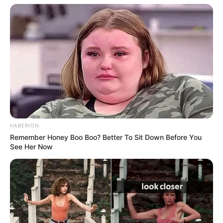
HABERION
Remember Honey Boo Boo? Better To Sit Down Before You
Remember These Iconic '90s Couples? See The
See Her Now
List That Defined A Generation
BRAINBERRIES