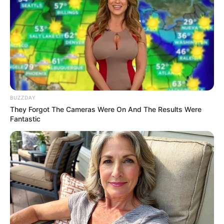
แน่นอน สิ้นเดือนคนที่ชอบรวยทางลัด รวยเร็ว คงได้สมใจ
อยาก ช่วงนี้เพศตรงข้ามสนับสนุน มีลาภปาก ได้กินของฟรี
สม่ำเสมอ
ราศีพิจิก (16 พฤศจิกายน – 14 ธันวาคม)
การเงินไม่แน่ไม่นอน ช่วงนี้มาแรง มีโชคลาภ รายได้เข้ามา
BUZZDAY
ทั้งงานหลักงานเสริม นับเงินกันแทบไม่ทัน แต่ก็มีแววเสีย
They Forgot The Cameras Were On And The Results Were
เงิน หนี้สูญ หลีกเลี่ยงการรับปาก การให้ยืม ช่วงนี้จะมีเพื่อน
Fantastic
ชวยลงทุน อนาคตสดใสแน่นอน แต่เหนื่อยหน่อย ลอง
ตัดสินใจดู แต่ถ้าเป็นธุรกิจของสวยงาม ร้านอาหาร เสื้อผ้า
ให้รีบตัดสินใจ ได้เงินมาเป็นกอบเป็นกำแน่นอน เสี่ยงลุ้นได้
โชคชะตาเป็นใจ เรื่องหุ้นทั้งช้อนทั้งปล่อย ทำได้ถูกจังหวะ
ก็ได้กำไรงามๆ
ราศีธนู (15 ธันวาคม – 13 มกราคม)