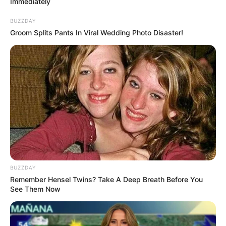
Immediately
BUZZDAY
Groom Splits Pants In Viral Wedding Photo Disaster!
ราศีกันย์ (16 กันยายน – 16 ตุลาคม)
การเงินมีฟลุ๊คได้ลาภ คนที่ชอบเสี่ยงลุ้น เล่นหุ้น มีโอกาสดี
แต่จะเสียค่าซ่อม ค่าเดินทางเยอะ ช่วงนี้เหมาะกับการ
ลงทุน เงินไหลมาเทมา มีช่องทางการทำกำไร มีรายรับ
เสริม ปลายเดือนมีเรื่องให้จ่ายจุกจิกตลอดทั้งค่าซ่อมแซม
ค่ารักษาต่างๆ
ราศีตุลย์ (17 ตุลาคม – 15 พฤศจิกายน)
BUZZDAY
การเงินมาแรงพอๆ กับการงาน มีช่องทางรายรับเพิ่ม มีดวง
Remember Hensel Twins? Take A Deep Breath Before You
See Them Now
ได้เงินก้อน มีโชคลาภ กลางเดือนเงินร้อนสุดๆ ได้มามือซ้าย
จ่ายออกมือขวา เงินไม่เคยได้อยู่ในกระเป๋านาน หมดไปทั้ง
ค่ารถ ค่ารักษาจิปาถะ ถ้าไม่วางแผนใช้จ่ายบ้างไม่แเหลือ