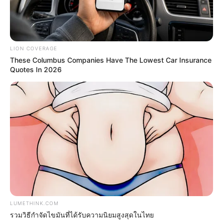
Disney Princesses: Which Live-Action Version Do
LION COVERAGE
You Prefer?
These Columbus Companies Have The Lowest Car Insurance
BRAINBERRIES
Quotes In 2026
Shocking Turn Of Event: Actors Who Pursued
LUMETHINK.COM
Controversial Careers
รวมวิธีกำจัดไขมันที่ได้รับความนิยมสูงสุดในไทย
BRAINBERRIES