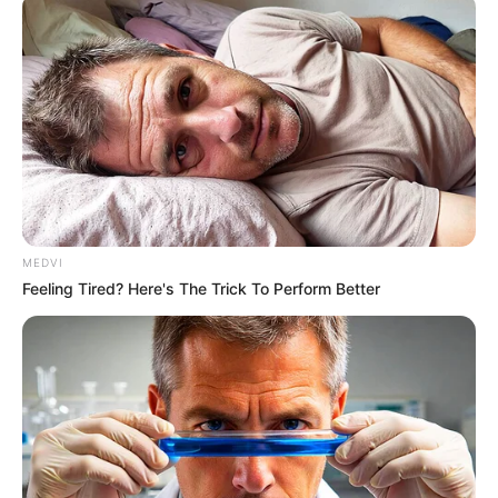
ราศีเมษ (15 เมษายน – 14 พฤกษภาคม)
การเงินถึงแม้ว่าจะไม่ได้พุ่งพรวดเหมือนการงาน แต่ก็มี
ช่องทางหาเงินมากขึ้น ได้มาจากน้ำพักน้ำแรง ส่วนเรื่อง
ลาภฟลุ้คๆ พอมีบ้าง แต่ไม่มาก ดวงการเงินช่วงกลางเดือน
ขึ้นๆ ลงๆ ช่วงนี้เอาแน่นอนไม่ได้ มีเกณฑ์ต้องเสียเกี่ยวกับ
ค่ารักษาพยาบาล ค่าซ่อมแซม แต่ก็ยังพอจะกระตื้องจาก
คนใกล้ชิดช่วยเหลืออยู่บ้าง
MEDVI
Feeling Tired? Here's The Trick To Perform Better