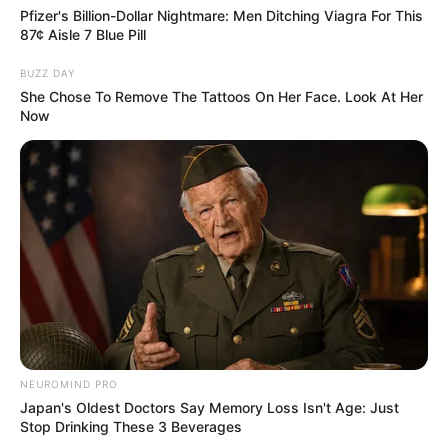
Pfizer's Billion-Dollar Nightmare: Men Ditching Viagra For This
Era—See The Complete List
87¢ Aisle 7 Blue Pill
BRAINBERRIES
BUZZ DAY
She Chose To Remove The Tattoos On Her Face. Look At Her
Now
Iconic '90s Entertainment Couples We'll Never
Forget
BRAINBERRIES
NEUROMIND PRO
Japan's Oldest Doctors Say Memory Loss Isn't Age: Just
Stop Drinking These 3 Beverages