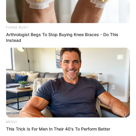
เนื้อหาที่ได้รับการโปรโมต
FORGE BODY
Arthrologist Begs To Stop Buying Knee Braces - Do This
Instead
From Baddies To Sweethearts: 9 Actresses That
Can Do It All!
MEDVI
BRAINBERRIES
This Trick Is For Men In Their 40's To Perform Better