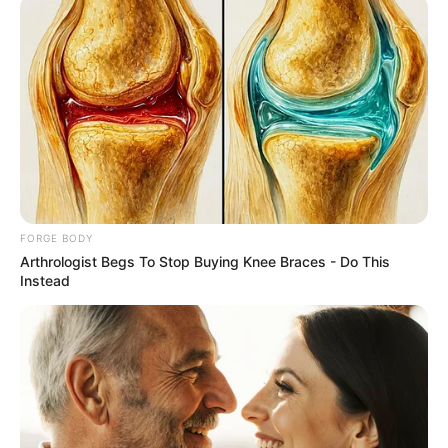
ราศี มังกร (14 มกราคม – 13 กุมภาพันธ์)
เงินทองเฟื่องฟู มีรายรับหลายทาง แต่คุณก็นิสัยเสีย ได้เงิน
มาก็จ่ายออกง่ายพอกัน โชคลาภมาจากคำพูด มีลาภจาก
การเสน่หา ปลายเดือนมีเกณฑ์ท่องเที่ยว ช่วงนี้อย่าเพิ่งให้
ใครหยิบยืมเงิน จะทำให้เดือดร้อน ต้องควักเนื้อตัวเอง ระวัง
ของหาย เสียเงินโดยไม่เกิดประโยชน์ แต่เรื่องเสี่ยงดวงต้อง
FORGE BODY
Arthrologist Begs To Stop Buying Knee Braces - Do This
ตัดออกไปก่อน พอมีลาภอยู่บ้าง แต่ต้องอาศัยความน่ารัก
Instead
เฉพาะตัว
ราศีกุมภ์ (14 กุมภาพันธ์ – 13 มีนาคม)
การเงินหมุนเวียนคล่อง มีโอกาสในการเก็บเงินสูง เพราะ
นอกจากคุณจะมีรายได้หลักแล้ว คุณยังมีรายได้เสริมอีก