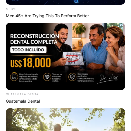
MEDVI
Olena Zelenska's Life Changed Overnight
Men 45+ Are Trying This To Perform Better
BRAINBERRIES
GUATEMALA DENTAL
Did They Lie To Us In This Movie?
Guatemala Dental
BRAINBERRIES