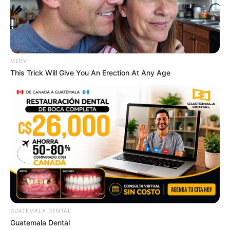
6 Best 90’s Action Movies From Your Childhood
BRAINBERRIES
MEDVI
This Trick Will Give You An Erection At Any Age
They're Unbearable! 9 Movie Characters You
Probably Remember
BRAINBERRIES
GUATEMALA DENTAL
Guatemala Dental