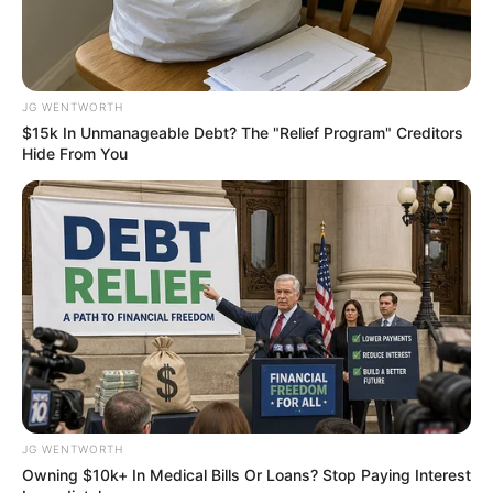
ช่วงนี้มีคนเสนองานพิเศษเข้ามาได้มีโอกาสโชว์ฝีมือ ทำให้
รายรับหมุนเวียนคล่อง ถ้าพูดดีก็จะมีลาภจากการเสน่หา
เพิ่มเข้ามาอีก การเงินถือว่าวิ่งฉิว หยิบจับอะไรก็ราบรื่น มี
JG WENTWORTH
โชคลาภ มักได้เงินมาง่าย ปลายเดือนค่าใช้จ่ายหยุมหยิม
$15k In Unmanageable Debt? The "Relief Program" Creditors
Hide From You
เต็มไปหมด ต้องพยายามประหยัด อุดรอยรั่วคนที่มาขอยืม
เงินไปบ้าง ไม่งั้นจะเดือดร้อนเอง
JG WENTWORTH
Owning $10k+ In Medical Bills Or Loans? Stop Paying Interest