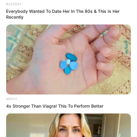
These Stars
BUZZDAY
BRAINBERRIES
Everybody Wanted To Date Her In The 80s & This Is Her
Recently
She Spends Millions To Transform Herself Into A
Barbie Doll!
MEDVI
BRAINBERRIES
4x Stronger Than Viagra! This To Perform Better