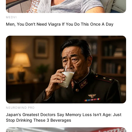
การเงินหมุนเวียนมาก เนื่องจากที่ผ่านมาใช้เงินมือเติบ ช่วง
นี้เลยต้องเจียดเงินมาใช้จ่าย มีรายจ่ายจุกจิกตลอด แต่ยังดี
MEDVI
Men, You Don't Need Viagra If You Do This Once A Day
มีโชค มีคนเข้ามาช่วยประคอง สิ้นเดือนหมดเงินไปกับ
ของใช้ การท่องเที่ยวเฮฮากับเพื่อนฝูง ถ้าลดสิ่งเหล่านี้ไปได้
บ้าง การเงินจะดีขึ้น พอมีดวงได้เงินก้อนอยู่บ้าง แต่ต้องไม่
โลภจนเกินไป
NEUROMIND PRO
Japan's Greatest Doctors Say Memory Loss Isn't Age: Just
Stop Drinking These 3 Beverages