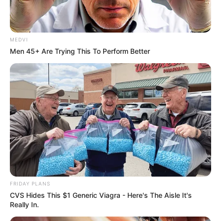
MEDVI
ราศีพฤษภ (15 พฤษภาคม – 14 มิถุนายน)
Men 45+ Are Trying This To Perform Better
การเงินเร่งเก็บเร่งหา พยายามงดรายจ่ายที่ฟุ่มเฟือยออกไป
ก่อน ยังไม่พร้อมที่จะหรูหราฟู่ฟ่า มีแววต้องจ่ายแบบจำใจ
ช่วงนี้คุณจะขยันหาเงินมากเป็นพิเศษ แบบนี้ไม่อดตาย
แน่นอน มีทั้งงานหลักงานเสริม เหนื่อยหน่อยแต่พอเห็น
เม็ดเงินก็ชื่นใจ อย่าไปคาดหวังโชคลาภ พึ่งตัวเอง ยิ่งขยัน
ยิ่งมีเงินเยอะ ปลายเดือนหาเงินได้ดี เพียงแต่มีรายจ่าเยอะ
เลยทำให้เครียดอยู่บ้าง ไม่ต้องไปหวังลาภลอย เพราะช่วงนี้
คุณจะได้เงินมาจากน้ำพักน้ำแรงคุณ
FRIDAY PLANS
CVS Hides This $1 Generic Viagra - Here's The Aisle It's
ราศีเมถุน (15 มิถุนายน – 15 กรกฎาคม)
Really In.