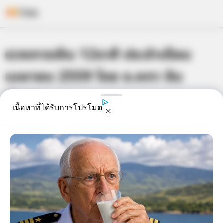
Skip
ดวงการเงิน 12ราศี ประจำเดือน
to
content
เมษายน 2559 โดย อ.คฑา ชิน
บัญชร
เนื้อหาที่ได้รับการโปรโมต
เจ้าหมอดู
29 มี.ค. 2016
3
แชร์