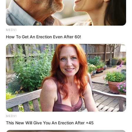
ด้วย กลางเดือนระวังถูกเอาเปรียบชนิดที่ไม่สามารถให้อภัย
จะรับปากใครต้องระวังด้วย โชคลาภห่างไกลมาก มีแต่เรื่อง
เสียเงิน อาจมีทำของมีค่าหาย ปลายเดือนคนที่ชอบเสี่ยง
คุณยิ้มออก มีโชคลาภที่ดี
MEDVI
How To Get An Erection Even After 60!
ราศีมีน (14 มีนาคม – 14 เมษายน)
การเงินถึงแม้ว่าช่วงนี้จะมีรายจ่ายมาก แต่ส่วนใหญ่ก็เป็น
เรื่องของการลงทุนเพื่อรอไปคืนทุนในภายหน้า จึงถือว่าไม่
สูญเปล่า มีลาภจากการเสน่หาสุดๆ ไม่ว่าจะเป็นเพศ
เดียวกันหรือว่าต่างเพศ ช่วงนี้ต้องขยันหาขยันเก็บสักนิด
เพราะมีรายจ่ายจุกจิก ไม่รู้ค่าอะไรต่อมิอะไรเข้ามาเยอะเต็ม
ไปหมด สิ้นเดือนการเงินต้องใช้กับเรื่องยานพาหนะ มีค่า
ซ่อมแซม ค่าเดินทางเยอะกว่าเก่า ดวงฟลุ้คๆ หายาก ขยัน
ทำงานเก็บเงินเองจะรุ่งกว่า
MEDVI
This New Will Give You An Erection After +45