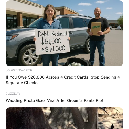
Disney’s Live-Action Simba Was Based On The
JG WENTWORTH
Cutest Lion Cub Ever
If You Owe $20,000 Across 4 Credit Cards, Stop Sending 4
BRAINBERRIES
Separate Checks
BUZZDAY
Wedding Photo Goes Viral After Groom's Pants Rip!