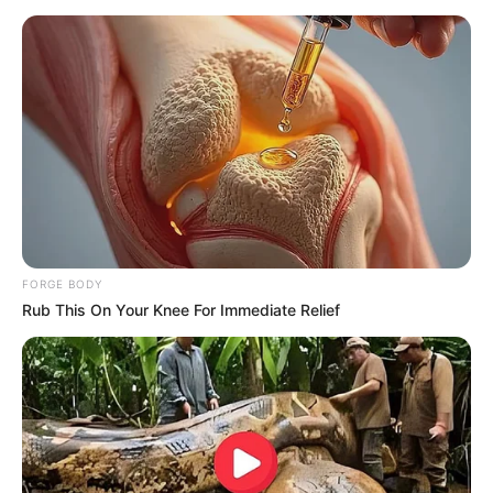
The Real Reason Steve Carell Left 'The Office'
BRAINBERRIES
FORGE BODY
Rub This On Your Knee For Immediate Relief