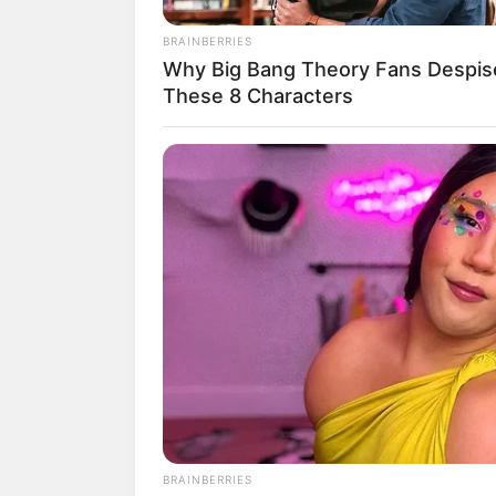
สัมพันธภาพที่ดีได้ ถึงแม้คุณจะ
BRAINBERRIES
Why Big Bang Theory Fans Despis
ถ้าคุณกำลังนึกอยากกิน เชอรี่
These 8 Characters
ทำนายว่า.. ช่วงนี้คุณค่อนข้างจ
คุณจะมีโอกาสได้เดินทางไกลและไ
ถ้าคุณกำลังนึกอยากกิน น้อยห
ทำนายว่า.. คุณกำลังรู้สึกรำค
ให้พ้นจากคนจู้จี้ขี้บ่น ถึงแม้
น่ารำคาญ ในช่วงนี้คุณต้องระวัง
อีกนิด แล้วคุณจะได้รับข่าวดี
BRAINBERRIES