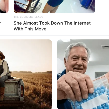
าว
THE BUSINESS LEADS
ัญไปเที่ยวพักผ่อนให้เย็นใจ ช่วงนี้อยู่กับที่ไม่ได้ เรียก
r
She Almost Took Down The Internet
With This Move
ว อีกอย่างคุณคงไม่รู้ใช่ไหมว่ากำลังมีคนแอบชอบคุณอยู่
ับรองได้รู้แน่