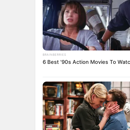
BRAINBERRIES
6 Best '90s Action Movies To Wat
ถ้าคุณกำลังนึกอยากกิน
แอปเป
ทำนายว่า.. คุณกำลังจะได้พบร
เป็นความรักที่สานสัมพันธ์จากคว
ในช่วงนี้คุณจะมีไอเดียอันบรรเ