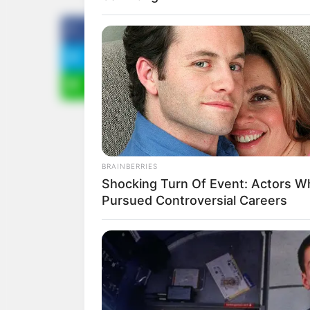
ทำนาย
สิ่งที่กำลังจะเกิดขึ้น
ไม่ต้องลองดูนะ..
ถ้าคุณกำลังนึกอยากกิน สตรอเ
ทำนายว่า.. คุณกำลังจะได้รับม
ไว้มานาน และพยายามมาตลอด ย
สำคัญคือภายในไม่กี่วันนี้ ค
ถ้าคุณกำลังนึกอยากกิน
กล้วย
BRAINBERRIES
Shocking Turn Of Event: Actors W
Pursued Controversial Careers
ทำนายว่า.. สิ่งที่คุณได้วางแผ
พรสวรรค์ที่แท้จริงในตัวคุณ ทั้งย
พิเศษก็คือพยายามอย่าเชื่อคนง่