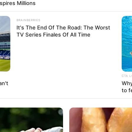
ires Millions
BRAINBERRIES
It's The End Of The Road: The Worst
TV Series Finales Of All Time
CTA 
n't
Why 
to f