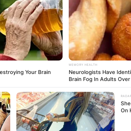
กอ
ตตัวน้อยๆ เกิดขึ้นที่บ้านของคุณ และจะมีโอกาสได้ท่อง
ครียดๆ เกิดขึ้นกับคุณ อดทนเอาไว้ก่อน เรื่องดีๆ มักเดิน
MEMORY HEALTH
าเก็บกดหรือเครียดมากไป ควรหาอะไรทำให้สดชื่นเข้าไว้
Destroying Your Brain
Neurologists Have Ident
เรื่องร้ายๆ ไว้กับตัว
Brain Fog In Adults Over
ระรด
RADA
She
องจากทุกทิศทาง คงรู้สึกอึดอัดบ้าง แต่ก็เพราะว่าคุณ
On 
ับโครงการที่คุณได้ทำ คุณจะพิสูจน์ให้โลกได้รู้ว่าคุณ
ศษคุณไวมาก หากใครมาทำอะไรไม่ดีกับคุณแล้วล่ะก็ โดน