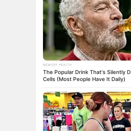
ถ้าคุณกำลังนึกอยากกิน มะละ
ทำนายว่า.. กำลังจะมีสิ่งมีชีวิ
เที่ยวทางน้ำ ช่วงนี้มีแต่เรื่องเ
MEMORY HEALTH
ทางตามเรื่องร้ายๆ มาเสมอ อย่
The Popular Drink That's Silently 
ที่สำคัญไม่ควรโกรธแค้นหรือจะจำ
Cells (Most People Have It Daily)
ถ้าคุณกำลังนึกอยากกิน สับป
ทำนายว่า.. คุณกำลังถูกจับตาม
เป็นความหวังของหลายๆ คน สำหร
แน่แค่ไหน ในช่วงนี้สัมผัสพิเ