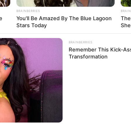
ไม่ได้ตั้งใจก็ตาม
BRAINBERRIES
BRAIN
e
You'll Be Amazed By The Blue Lagoon
The
Stars Today
She
ะใจร้อน ฉุนเฉียวง่าย อะไรที่คาดหวังไว้ก็ยังไม่สมหวัง
ด้รับของมีค่าที่ถูกใจ ชนิดที่ทำให้ยิ้มแก้มปริเลยล่ะ
BRAINBERRIES
Remember This Kick-Ass
น่า
Transformation
าญใจเป็นอย่างมาก แถมยังเบื่อสุดๆ อยากที่จะหนีออกไป
คุณจะเป็นคนที่ชอบสังคมก็จริง แต่คุณไม่ชอบคนที่พูดมาก
โรคผื่นคันหรือภูมิแพ้เอาไว้ งดเที่ยวและตั้งใจทำงานขึ้น