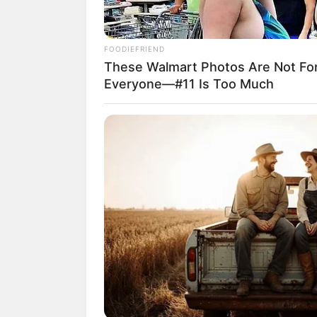
แน่ๆ
ถ้าคุณกำลังนึกอยากกิน มะพร้
FOODIEFRIEND
ทำนายว่า.. คุณกำลังจะได้พาคนสำค
These Walmart Photos Are Not Fo
Everyone—#11 Is Too Much
ได้ว่าชีพจรลงเท้ากันเลยทีเดีย
ถ้าไม่เชื่อให้รอไปเลย 1 สัปดาห์ ร