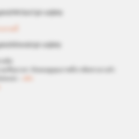
ngded/9W5lnG?pl=zAJb0y
ระมาณนี้
gded/9l3wdA?pl=zAJb0y
ลายมือ
ทุกที่ทุกเวลา กับหมอดูคุณภาพที่เราคัดสรรมาแล้ว
โหลดเลย –
คลิก
e