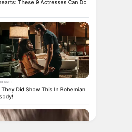
earts: These 9 Actresses Can Do
BERRIES
 They Did Show This In Bohemian
sody!