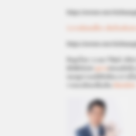
https://seeme.me/ch/dua
5.ลายมือคนขี้งก เส้นก็จะตีบป
https://seeme.me/ch/duan
ข้อมูลโดย: อ.เนม วิวัฒน์ รหัส
HOROLive
ดูดวง
สดบนมือถือ 
หมอดูอารมณ์ดีมีเพียบ ดาวน์
รายละเอียดเพิ่มเติม
Horoliv