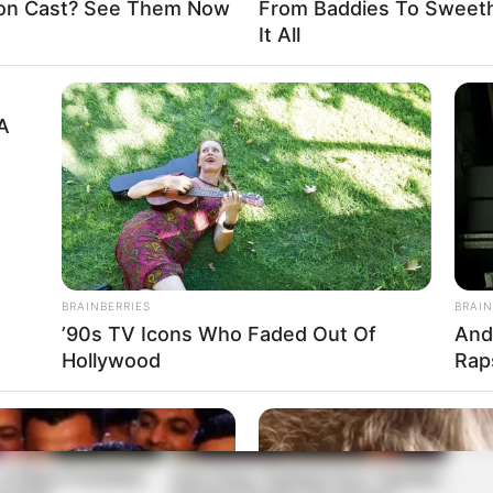
on Cast? See Them Now
From Baddies To Sweeth
OR
It All
A
BRAINBERRIES
BRAIN
’90s TV Icons Who Faded Out Of
And
Hollywood
Rap
15 Bible Prohibited
How Does "Darkest Hour" Spotted