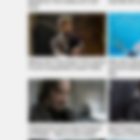
Based On The Cutest Lion Cub
Acts We All C
Ever
Where Are They Now? 9 Ex-Actors
Why this ordin
Found Unexpected Career Paths
secret to feel
BRAINBERRIES
day
Bollywood’s Boldest Dance Scenes 
Hollywood's Inaccurate Portrayal
Most People 
of Reality - Take a Look Inside!
These 8 Celeb