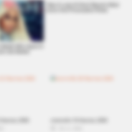
Take A Look At Demi Moore's Most
Iconic And Provocative Roles
BRAINBERRIES
BRAIN
6 Best 90’s Action Movies From Your
Thi
Childhood
Thi
m Model Who Spent A
ok Like Barbie
 กันยายน 2565
ดวงรายวัน 10 กันยายน 2565
22
10 ก.ย. 2022