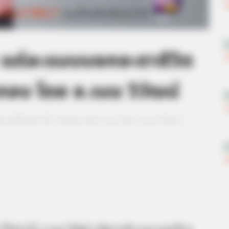
 แต่ละแบบบอกชะตาชีวิต
อบ โดย อ.เนม วิวัฒน์
ะตาชีวิตอย่างไร พร้อมภาพประกอบ โดย อ.เนม วิวัฒน์