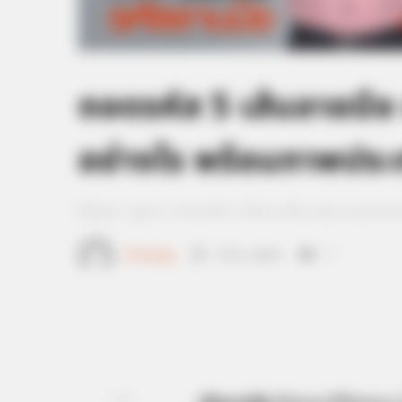
ถอดรหัส 5 เส้นลายมือ
อย่างไร พร้อมภาพประก
Home
/
ดูดวง
/ ถอดรหัส 5 เส้นลายมือ แต่ละแบบบอกช
เจ้าหมอดู
5 มิ.ย. 2019
7
แชร์