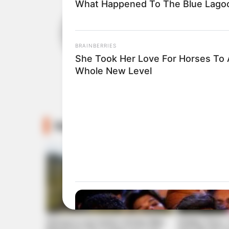
What Happened To The Blue Lago
ABOUT THE AUTH
เจ้าหมอดู
BRAINBERRIES
She Took Her Love For Horses To 
Whole New Level
Recommended For You
Disney’s Live-Action Simba Was
Hidden Sins: 