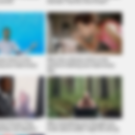
ommit!
Secrets That No One Knew?
ary drink is the
Why this ordinary drink is the
ing your best every
secret to feeling your best every
BRAINBERRIES
day
Still Trending
How They Made Little Sim
King'
Don't Know That
Why everything you thought you
rities Are Muslim
knew about water might be wrong