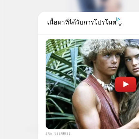
เนื้อหาที่ได้รับการโปรโมต
ดวงชะตา
ดูดวง
ดูลายมือ
อ.เนม
BRAINBERRIES