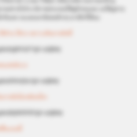
ไว้อย่างไร อ.เนม วิวัฒน์ รหัสลายมือ จะมาเผยวิธี ดู
หมายอย่างไรบ้าง มีภาพประกอบให้ดูด้วยนะคะ จะได้ดูตาม
เช็กกันเลย จะแอบเอามือคนข้างๆ มาเช็กก็ได้นะ
ได้บ้าน ได้รถ เพราะเส้นลายมือนี้
ngded/qbVGd7?pl=zAJb0y
อคนเสน่ห์แรง
gded/9OvJ3n?pl=zAJb0y
้นลายมือไม่เหมือนใคร
ngded/kjWDVD?pl=zAJb0y
ขึ้นแบบนี้