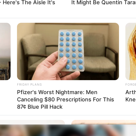
 Here's The Aisle It's
It Might Be Quentin Tara
FRIDAY PLANS
FORG
Pfizer's Worst Nightmare: Men
Art
Canceling $80 Prescriptions For This
Kne
87¢ Blue Pill Hack
uples Will Always
10 Foods That Instantly Reduce
l Place In Our
Bloat