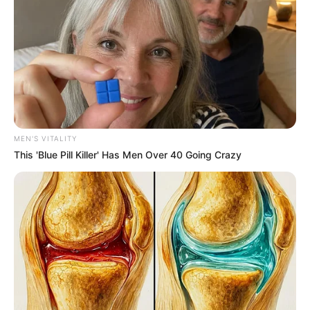
MEN'S VITALITY
This 'Blue Pill Killer' Has Men Over 40 Going Crazy
ภาพรวมดวงชะตาในเดือนนี้ หลังจากผ่านมรสุมมา ท้องฟ้า
ก็เริ่มแจ่มใส สิ่งที่กำลังรอคอยจะได้สมหวัง มีข่าวดีในเรื่อง
รักและการเงิน
ช่วงวันที่ 1 – 10
เริ่มรู้สึกถึงความวุ่นวายที่เข้ามาทีละนิดที
ละน้อย ส่วนหนึ่งเป็นเพราะคุณไม่เด็ดขาดในทุกการตัดสิน
ใจ และมีหลายสิ่งหลายอย่างต้องทำมากเกินไป การงานมี