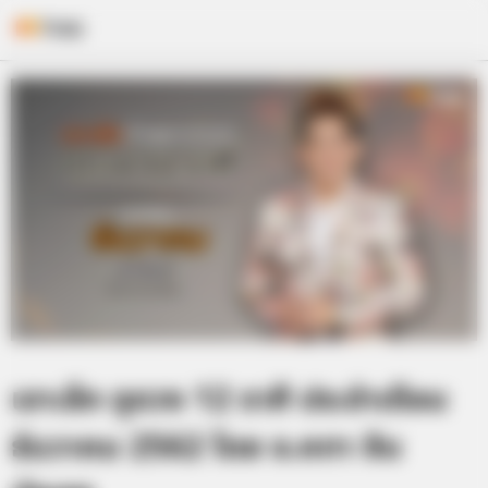
Skip
to
content
เจาะลึก ดูดวง 12 ราศี ประจำเดือน
ธันวาคม 2562 โดย อ.คฑา ชิน