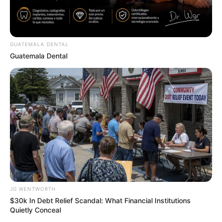
ศาสนาเข้ามาเพิ่มเติม จิตใจเบิกบาน
ช่วงวันที่ 1 – 10
กลายเป็นคนสำคัญ มีแต่คนมาขอคำ
แนะนำปรึกษา แม้จะดูโกลาหล ไม่ค่อยเป็นตัวของตัวเอง
GUATEMALA DENTAL
แต่ก็รู้สึกอบอุ่นไม่เหงาดี การงานแม้จะต้องพึ่งพาตัวเอง
Guatemala Dental
เป็นหลัก แต่ก็ไม่เหนื่อยเหมือนที่ผ่านมา เนื่องจากงานไม่
เร่งรีบมากนัก ตัวคุณเองก็มีไฟมีความมุ่งมั่นทำให้งานเสร็จ
เร็ว ช่วงนี้ถ้ากำลังมองหางานเสริม มีเกณฑ์การลงทุนเพิ่ม
ธุรกิจก้าวหน้า เหมาะในการขยับขยาย การเงินขยันขันแข็ง
เงินทองไม่ขัดสน ช่วงนี้อาจตัดสินใจเอาเงินเก็บมาลงทุนใน
สิ่งที่ฝัน หรือเอามาซื้อของที่อยากได้ ความรักเน้นเป็นพ่อสื่อ
แม่สื่อ คอยให้คำแนะนำปรึกษาเสียมากกว่า คนโสดยังมี
เป็นเพียงแอบส่งความรู้สึกดีๆให้ ความสัมพันธ์ค่อยเป็นค่อย
ไป ส่วนคนมีแฟนแล้วต้องแบ่งเวลาให้ดี อาจมีน้อยใจกันได้
JG WENTWORTH
$30k In Debt Relief Scandal: What Financial Institutions
ช่วงวันที่ 11 – 20
การงานมั่นคง ผู้ใหญ่ให้ความเอ็นดู มอบ
Quietly Conceal