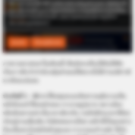
ภาพรวมดวงชะตาในเดือนนี้ เป็นจังหวะที่จะได้ยินได้ฟัง
เรื่องราวดีๆ ถ้ากำลังรอลุ้นคำตอบให้สบายใจได้ว่าจะมีข่าวดี
มาเยือนแน่นอน
ช่วงวันที่ 1 – 10
ควรใช้เหตุผลและยึดความยุติธรรมเป็น
หลักถึงจะทำให้เจอคำตอบ การงานดูวุ่นวาย เพราะต้อง
หยิบจับหลายอย่างในเวลาเดียวกัน รวมถึงมีช่วงเวลาที่ต้อง
เรียนรู้งานเพิ่มเติม รับผิดชอบงานใหม่ แต่ถ้าตั้งใจทุกอย่าง
ก็จะเป็นประโยชน์กับตัวคุณเอง การงานจะก้าวหน้า ได้รับ