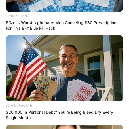
ภาพรวมดวงชะตาในเดือนนี้ มีดวงทะเลาะ มีปากมีเสียงทั้ง
กับคนใกล้ชิด และเพื่อนร่วมงาน
FRIDAY PLANS
Pfizer's Worst Nightmare: Men Canceling $80 Prescriptions
ช่วงวันที่ 1 – 10
เป็นช่วงเวลาของการได้เริ่มต้นสิ่งใหม่ๆ
For This 87¢ Blue Pill Hack
ส่วนใหญ่จะเน้นหนักไปในเรื่องของงาน การงานมีการเริ่ม
ต้น มีข่าวดี ถ้าสมัครงานไว้จะได้รับการตอบรับ หรืออาจมี
การปรับเปลี่ยนภายในซึ่งคุณจะถูกวางในตำแหน่งที่เหมาะ
เจาะ ถึงแม้เป็นการเริ่มต้นแต่ผลระยะยาวต้องนับว่าทำให้
ก้าวหน้าขึ้นมาก ช่วงนี้เหมาะกับการขยับขยาย ทำงานเสริม
การเงินกำลังเฟื่องฟู มีช่องทางในการหารายได้หลายช่อง
ทางแบบที่ไม่ต้องเหนื่อยยากเหมือนที่ผ่านมาเสียด้วย ช่วง
ปลายมีโชคลาภ จะลองเสี่ยงโชคดูก็ไม่เสียหาย ความรักคน
โสดจะมีข่าวดี ได้เจอคนถูกใจโดยบังเอิญ ลองเปิดใจยิ้มรับ
JG WENTWORTH
คนใหม่ๆที่เข้ามาจะทำให้คุณมีความสุข ส่วนคนมีแฟนแล้ว
$20,000 In Personal Debt? You're Being Bleed Dry Every
มีข่าวดีเกี่ยวกับการแต่งงาน หรือบุตร
Single Month