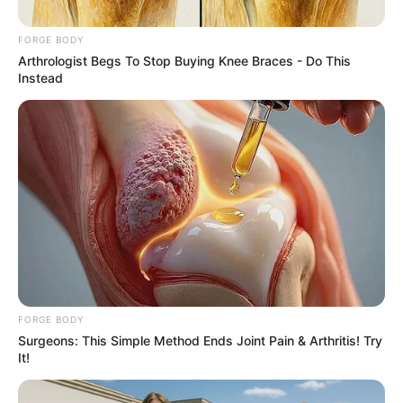
งานเข้ามาไม่ขาดสาย ต้องลำดับก่อนหลังให้ดี มิฉะนั้นจะ
FORGE BODY
กลายเป็นการสร้างปัญหาให้ตัวเอง ช่วงนี้อย่าหวังพึ่งพาใคร
Arthrologist Begs To Stop Buying Knee Braces - Do This
มีแต่คนคิดจะโยนงานให้คุณ ต้องลงมือทำเองถึงจะประสบ
Instead
ความสำเร็จ การเงินไม่ค่อยมีปัญหา เพราะควบคุมการใช้
จ่ายได้อย่างรัดกุม มีรายจ่ายเยอะทั้งจากตัวเองและคนใกล้
ชิด ทำให้เงินหมุนเวียน อาจมีสะดุด ความรักแอบน้อยอก
น้อยใจ เพราะคนรักไม่เป็นอย่างที่คิดไว้ พยายามมีทัศนคติ
ในแง่บวกแล้วชีวิตรักจะสดใส ส่วนคนโสดมีแต่คนแนะนำ
จัดให้ทั้งนั้น แต่ดูเหมือนจะยังไม่โดนสักราย
ช่วงวันที่ 11 – 20
เรื่องให้ต้องคิดหลายเรื่อง บางเรื่องอาจ
ต้องตัดออกไปบ้าง ถึงคิดมากไปก็ไม่เกิดประโยชน์ อาจเป็น
เหตุให้คุณล้มป่วยเพราะพักผ่อนไม่พอได้ การงานเอาจริง
FORGE BODY
Surgeons: This Simple Method Ends Joint Pain & Arthritis! Try
เอาจังดี ทำให้งานออกมามีประสิทธิภาพ ได้รับคำชมจาก
It!
ผู้ใหญ่ แต่ช่วงนี้อาจเจออุปสรรค ประสานงานยาก ปัญหา
เยอะ ต้องค่อยๆทำไป อย่าไปหวังพึ่งพาใคร ส่วนใหญ่คนที่