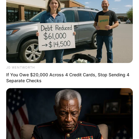
เข้ามาช่วยจะเพิ่มความเดือดร้อนให้เสียมากกว่า การเงินใช้
จ่ายคล่อง แต่จะมีค่าใช้จ่ายเกี่ยวกับค่ายา ค่ารักษาเพิ่ม ช่วง
นี้ไม่เหมาะช่วยเหลือ หรือให้ใครหยิบยืมจะเสียความรู้สึก
ความรักหอมหวาน คนโสดกำลังเสน่ห์แรง มีแต่คนอยาก
เข้ามาใกล้ชิด ลองเลือกคนที่ชอบแต่ต้องดูให้ดีก่อนว่าเขามี
เจ้าของแล้วหรือยัง ส่วนคนมีแฟนแล้วหวานชื่น แต่ต้องไม่
คิดมาก
JG WENTWORTH
ช่วงวันที่ 21 – 31
ในส่วนของการทำงานยังต้องทุ่มกายทุ่ม
If You Owe $20,000 Across 4 Credit Cards, Stop Sending 4
Separate Checks
ใจสุดตัว เพราะมีคู่แข่งคอยจ้องเล่นงานตอนคุณเผลอ ถ้ามี
เวลาให้เข้าพบผู้ใหญ่ ปรึกษาปัญหา เผื่อจะมีทางออกที่ดี
ส่วนใครที่กำลังว่างงาน ให้ขยันอดทน มีแววจะได้ข่าวดีใน
การสมัครงาน การเงินมีฟลุ๊คบ่อยครั้ง สภาพคล่องดีเยี่ยม
แต่ช่วงกลางมีรายจ่ายจุกจิกเกี่ยวกับค่าเดินทาง ซ่อมแซม
ยานพาหนะ ความรักออกแนวโรแมนติก คนรักถวิลหาทุก
เช้าค่ำ ให้หาโอกาสชักชวนกันไปพักผ่อนต่างสถานที่จะทำให้