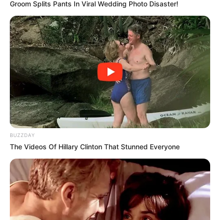
Groom Splits Pants In Viral Wedding Photo Disaster!
ช่วงวันที่ 21 – 31
การงานดูเหมือนงานจะเยอะขึ้น ต้องรับ
ผิดชอบงานแทนคนอื่นอย่างที่ปฏิเสธไม่ได้ อาจมีการรับคน
งานใหม่ ได้ผู้ช่วยมาผ่อนแรง ช่วงนี้เหมาะในการเจรจา
กิจการเสื้อผ้า อาหาร ความงามก้าวหน้า รายได้ดีการเงินมี
รายจ่ายแบบจำใจต้องจ่ายอยู่บ้าง แต่ไม่กระทบสภาพคล่อง
ลูกหนี้อาจมาเอาเงินมาคืนช้าหน่อยแต่ไม่ถึงกับหนี้สูญ
สบายใจได้ มีลาภปาก ความรักเป็นลักษณะอย่าบอกให้ใครรู้
ว่าเราคบกันแบบไหน ความสัมพันธ์ไม่เปิดเผย แต่มีโอกาส
ได้หวานกันบ้าง ส่วนคนโสดจะได้เพื่อนฝูงคนสนิทแนะนำให้
BUZZDAY
The Videos Of Hillary Clinton That Stunned Everyone