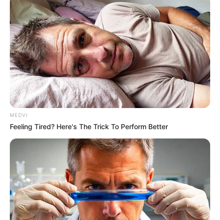
MEDVI
ภาพรวมดวงชะตาในเดือนนี้ สองจิตสองใจทำอะไรไม่ค่อย
Feeling Tired? Here's The Trick To Perform Better
ถูก ลังเล อารมณ์แปรปรวน พยายามนั่งสมาธิ
สวดมนต์
จะ
ทำให้มีสมาธิมากขึ้น
ช่วงวันที่ 1 – 10
การงานเหมาะกับการเจรจาต่อรอง เป็นไป
อย่างที่ต้องการ แต่ถ้าพ้นระยะแล้วจะพูดยาก ยืดเยื้อ ช่วง
นี้จะงานผิดพลาดซ้ำรอยเดิม หากมีบทเรียนความผิดแล้ว
ต้องระวังเพิ่มขึ้น แต่เริ่มดีขึ้น ได้รับข้อเสนอ มีช่องทางใน