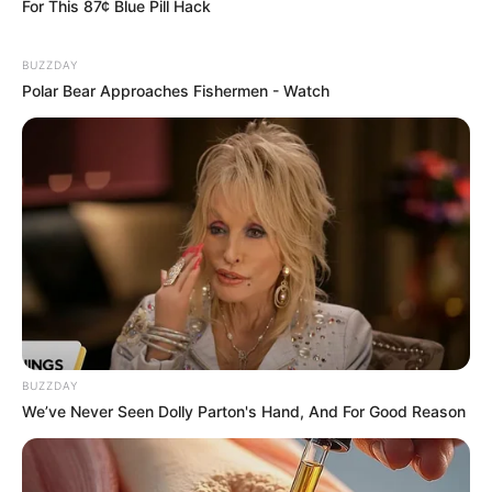
For This 87¢ Blue Pill Hack
ภาพรวมดวงชะตาในเดือนนี้ อึดอัด ไม่สามารถทำอะไร
BUZZDAY
อย่างที่ใจต้องการได้ มักมีคนมากดดัน หรือถูกสถานการณ์
Polar Bear Approaches Fishermen - Watch
บังคับอยู่เสมอ
ช่วงวันที่ 1 – 10
ไม่ว่าจะคิดทำอะไรก็มีคนรัก คนสนิทคอย
ช่วยเหลือเป็นกำลังใจให้ตลอด การงานมีเพื่อนคู่คิดและที่
ปรึกษาที่ดี ทำให้คุณไม่พลาด และมีผลงานเป็นที่พอใจ เป็น
ช่วงเวลาที่ดีอาจได้ผู้ร่วมงานเพิ่มแบ่งเบาภาระได้เยอะ และ
เหมาะในการลงทุนร่วมหุ้นกับคนรัก ครอบครัวหรือคนสนิท
นับเป็นการเริ่มต้นที่ดี การเงินแม้จะใช้จ่ายตามใจตัวเองไป
บ้าง แต่ก็ยังอยู่ในการควบคุมไม่นอกกฎเกณฑ์ที่วางไว้ ทำให้
ยังมีสภาพคล่องที่ดีอยู่ ช่วงนี้มักได้ลาภเป็นข้าวของ ของ
BUZZDAY
We’ve Never Seen Dolly Parton's Hand, And For Good Reason
ฝากอยู่บ่อยๆ ความรักหวานชื่นสุดๆ คนรักพูดจาน่ารักน่า
ฟัง เอาใจเก่ง ทำตัวดีทุกอย่าง เล่นเอาคุณหลงหัวปักหัวปำ
สำลักความสุข ส่วนคนโสดจะมีมือดีแนะนำคนถูกใจให้หาย