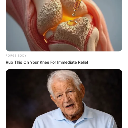
เหงาอย่างแน่นอน
ช่วงวันที่ 11 – 20
การงานมีเรื่องจุกจิกกวนใจ ต่างคนต่าง
ติฉินนินทา ต้องรู้จักปล่อยวาง อย่าไปใส่ใจมาก เดี๋ยว
ไมเกรนจะขึ้นให้ปวดหัว ระวังเรื่องงานผิดพลาด บริวาร หรือ
เพื่อนร่วมงานสร้างความเดือดร้อน พยายามตรวจตราทุก
อย่างให้รอบคอบก่อนส่งงาน การเงินต้องใช้จ่ายแบบรัด
FORGE BODY
เข็มขัดเต็มเหนี่ยว หากทำมือเติบเหมือนที่ผ่านมา อาจมีอด
Rub This On Your Knee For Immediate Relief
มื้อกินมื้อ ยังไม่มีโชคลาภจากการเสี่ยง แต่พอมีคนจุนเจือ
อยู่บ้าง ความรักเจอเหตุการณ์แปลกๆ ไม่แน่ใจว่ามาดีหรือ
ร้าย ต้องคบหากันให้นานก่อน ส่วนคนมีแฟนแล้วมีเรื่องหึง
หวงจนทำให้อึดอัด พยายามอย่าทำตัวสองแง่สองมุม จะ
ทำให้คนไม่เชื่อใจ
ช่วงวันที่ 21 – 31
จะคิดทำอะไรต้องรอบคอบมิฉะนั้นอาจ
ต้องมานั่งเสียใจภายหลัง การงานยังมั่นคงและมีคนคอย