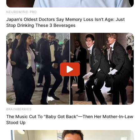
ช่วยเหลืออยู่ แต่ต้องระวังเรื่องคำพูด บางครั้งอาจตรงจน
ทำให้บางคนรับไม่ได้ คงต้องปรับให้ดูนุ่มนวลขึ้น ช่วงนี้จะถูก
NEUROMIND PRO
ป่วนจากบริวาร คนอายุน้อยกว่า จะไหว้วานให้ทำสิ่งใดต้อง
Japan's Oldest Doctors Say Memory Loss Isn't Age: Just
Stop Drinking These 3 Beverages
ควบคุมใกล้ชิดหน่อยจะได้ไม่มีปัญหา การเงินขึ้นๆลงๆ ช่วงนี้
ไม่ขัดสน มีเงินเก็บออมเพื่อลงทุน แต่รายจ่ายเพิ่ม ไม่เป็น
อย่างที่คาดจึงต้องรัดกุมมากขึ้น ความรักดูเผินๆ อบอุ่นรัก
ใครกันดี แต่พอเอาเข้าจริงกลับมีช่องโหว่ ให้มือที่สามเข้ามา
แทรก ส่วนคนโสดได้คนใกล้ชิดช่วยหา ฝันเริ่มเป็นจริงมาก
ขึ้น
BRAINBERRIES
The Music Cut To "Baby Got Back"—Then Her Mother-In-Law
Stood Up