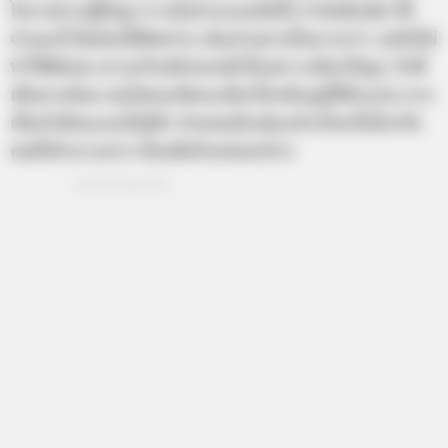
โอกาสจากผู้ใหญ่ การเงินจ่ายแบบไม่ยั้ง กำลังมือเติบ ใช้
จ่ายอะไรไม่ค่อยได้คิดอ่าน เน้นจ่ายตามใจมากกว่า แต่ยังไม่
ทำให้ขัดสน ความรักหนักอกหนักใจเพราะเลือกไม่ถูก รักพี่
เสียดายน้อง คนโสดจะคิดจะเลือกใครต้องดูให้ถึงแก่น อาจ
เป็นรักซ้อนแบบไม่รู้ตัว ส่วนคนมีแฟนแล้วเริ่มหวั่นไหวกับ
คนที่เข้ามาแทรก ต้องตัดกิเลสออกบ้าง