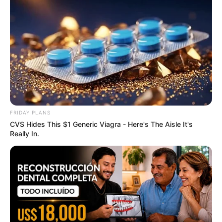
ราศีเมถุน (ผู้ที่เกิดในช่วงวันที่ 15 มิ.ย. – 15 ก.ค.)
FRIDAY PLANS
CVS Hides This $1 Generic Viagra - Here's The Aisle It's
Really In.
ภาพรวมดวงชะตาในเดือนนี้ ทุกอย่างดูราบรื่นลงตัว ทำให้
คุณรู้สึกสงบ มีโอกาสได้ไปวัด ทำบุญ หรือมีกิจกรรมทาง