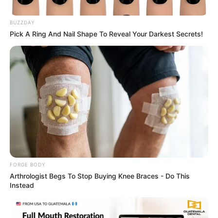
ราศีกรกฎ (ผู้ที่เกิดในช่วงวันที่ 16 ก.ค. – 16 ส.ค.)
BUZZDAY
Pick A Ring And Nail Shape To Reveal Your Darkest Secrets!
FORGE BODY
Arthrologist Begs To Stop Buying Knee Braces - Do This
ภาพรวมดวงชะตาในเดือนนี้ คิดหวังอะไรไว้เป็นต้องพลาด
Instead
เป้า ช่วงนี้อย่าหวังสูง หวังไกล ทุกสิ่งทุกอย่างพลิกล็อคได้
ทุกเมื่อ