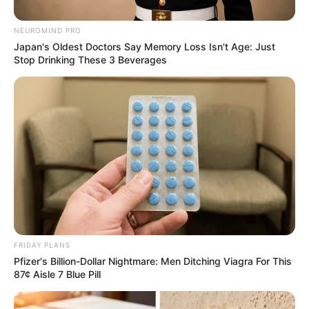
คนที่มาจากที่ไกล อาจได้ของฝาก ได้รับข่าวน่ายินดี แม้ว่า
ช่วงปลายจะจ่ายเงินไปกับเรื่องรัก และความเฮฮา
NEUROMIND PRO
สนุกสนานแต่ก็ไม่มีปัญหา ความรักเข้ามาแบบไม่ทันตั้งตัว
Japan's Oldest Doctors Say Memory Loss Isn't Age: Just
เป็นอะไรที่น่าประหลาดใจและน่าประทับใจ คนโสดหัวใจ
Stop Drinking These 3 Beverages
กำลังพองโต ส่วนคนมีแฟนแล้วรักกันหวานชื่น แต่ก็มีคน
ทำให้เขว แอบมีกิ๊กบางเวลา
ช่วงวันที่ 21 – 31
การงานสับสนวุ่นวาย มีหลายอย่างที่ต้อง
หยิบต้องทำพร้อมๆ กัน ต้องวางแผนการทำงานให้ดี มีดวง
ถูกจับเปลี่ยนงาน ย้ายงาน เจอผู้บังคับบัญชาโหดกว่าเดิม
จู้จี้จุกจิกทำให้รู้สึกเบื่อหน่าย ต้องใช้เวลาในการปรับตัวสัก
ระยะ พอเข้าที่เข้าทางบรรยากาศการทำงานจะดีขึ้น การ
เงินเป็นเรื่องเดียวที่ทำให้ยิ้มออก กำลังมีโชค มีดวงรับ
FRIDAY PLANS
ทรัพย์ทั้งจากธุรกิจการค้า และการเสี่ยงโชค โดยเฉพาะ
Pfizer's Billion-Dollar Nightmare: Men Ditching Viagra For This
อสังหาริมทรัพย์ ความรักคนโสดสดใสเป็นพิเศษ มีคนมา
87¢ Aisle 7 Blue Pill
จีบ มาขอคบหา แต่จะมีอุปสรรคจากการเดินทางและเวลา