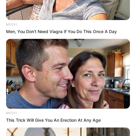
MEDVI
Men, You Don't Need Viagra If You Do This Once A Day
ภาพรวมดวงชะตาในเดือนนี้ ขยันขันแข็งผิดหูผิดตา เป็น
เพราะเริ่มมองอนาคต และกำหนดเป้าหมายให้ตัวเองได้
แล้ว
ช่วงวันที่ 1 – 10
อารมณ์ขึ้นลง หงุดหงิดง่าย ส่วนหนึ่งเป็น
MEDVI
เพราะมีคนมาวุ่นวาย ได้ยินเสียงซุบซิบนินทา หากรู้จัก
This Trick Will Give You An Erection At Any Age
ปล่อยวาง จะทำให้สถานการณ์ดีขึ้น การงานติดๆ ขัดๆ ไม่