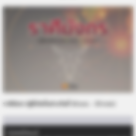
ราศีมังกร (ผู้ที่เกิดในช่วงวันที่ 14 ม.ค. – 13 ก.พ.)