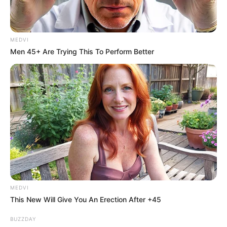
การเริ่มต้นงานเสริม การเงินผลุบเข้าผลุบออก มักใจอ่อน
กับเรื่องความรัก ทำให้เงินทองหมุนเวียน ช่วงนี้มีโชคจะลอง
เสี่ยงดูไม่เสียหาย ความรักมีแนวโน้มได้คบเด็ก ทำให้รู้สึก
MEDVI
Men 45+ Are Trying This To Perform Better
สดใส กระชุ่มกระชวย ส่วนคนมีแฟนแล้วจะหุนหันทำอะไร
ผิดพลาด ต้องมานั่งเสียใจภายหลัง
ช่วงวันที่ 11 – 20
การทำงานโดนดุ โดนว่าบ่อย อย่าใช้
อารมณ์ในการต่อสู้ต่อกร คุณจะเป็นฝ่ายเสียเปรียบ ช่วงนี้
ถ้าทำตัวตามน้ำจะเข้าทีกว่า มีงานผิดพลาด อย่าพึ่งแสดง
ความคิดเห็น หรือดื้อดึง จะถูกเพ่งเล็งในทางที่ไม่ดี การเงิน
ได้มาอย่างฟลุ๊คๆ มีโชคจากการเสี่ยง แต่ช่วงนี้ยังต้องระวัง
ทำของหาย หรือตัดสินใจผิด เสียเงินโดยไม่เกิดประโยชน์
ความรักตามใจตัวเอง อารมณ์รุนแรง รักก็รักมาก เกลียดก็
MEDVI
เกลียดมาก ต้องไม่ประชดประชัน จะทำให้เรื่องเล็กกลาย
This New Will Give You An Erection After +45
เป็นเรื่องใหญ่โต ส่วนคนโสดช่วงกลางได้เจอคนถูกใจ แต่
BUZZDAY
ต้องให้เพื่อนช่วยเป็นสื่อกลาง