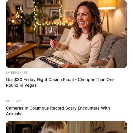
หมายงานสำคัญสร้างชื่อเสียงให้กับตัวคุณ หากมีงานในฝัน
หรือธุรกิจที่อยากทำอยู่ในใจ ช่วงนี้เหมาะที่สุดในการเริ่มต้น
จะมีโอกาสได้สานต่อโครงการที่คุณอยากทำ หรือมีงาน
เสริมเข้ามาช่วยเพิ่มความมั่นคงในชีวิต การเงินใช้จ่าย
สบายๆ ไม่มีเหตุจำเป็นให้ต้องใช้จ่ายเงินเป็นก้อน อาจจะมี
โชค อาจได้ของขวัญของถูกใจโดยบังเอิญ ความรักลงตัว
แบบสุดๆ คนรักทั้งเอาใจใส่ และเติมความหวานอยู่เสมอ
ทำให้คุณกลายเป็นคนที่น่าอิจฉาสุดๆ ส่วนคนโสดมีดวงได้
คบหาคนอายุมากกว่า แต่ก็เข้ากันได้ดี
SWEEPSHARK
Our $30 Friday Night Casino Ritual - Cheaper Than One
ช่วงวันที่ 21 – 31
เจออุปสรรคชิ้นใหญ่ มักจะมากับเพศตรง
Round In Vegas
ข้ามที่มีอายุมากกว่า ช่วงนี้เก็บกักอารมณ์ไว้ให้ดี อาจทำให้
เกิดความขัดแย้งบานปลาย การทำงานถูกจับเปลี่ยน โยก
BUZZDAY
ย้ายตำแหน่งหน้าที่ ต้องลุยกันแบบไม่ยั้ง ถ้ามัวแต่กลัวแต่
Cameras In Columbus Record Scary Encounters With
Animals!
เกรงจะไม่ก้าวหน้า ช่วงนี้เริ่มกู้สถานการณ์กลับมาได้ ได้รับ
โอกาสใหม่ มีการเริ่มต้นขยับขยายดีขึ้น ใครที่คิดเปลี่ยนงาน
สมหวังแน่นอน การเงินช่วงต้นจับจ่ายสะดุดตลอด แต่