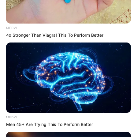
เสริม ให้ทำในสิ่งที่รักที่ชอบแล้วพรสวรรค์จะเกิด ทำให้รุ่ง
การเงินแม้จะไม่โดดเด่น มีเงินเป็นกอบเป็นกำ แต่ก็มี
หมุนเวียนเข้ามาเรื่อยๆ ช่วงนี้มีลาภจากการเดินทาง มีช่อง
ทางหาเงินเพิ่ม ความรักแง่งอนกันบ่อย ต้องระวังคำพูด
MEDVI
ลองชวนไปเที่ยวพักผ่อนดูจะช่วยให้ความสัมพันธ์แนบแน่น
4x Stronger Than Viagra! This To Perform Better
ขึ้น ส่วนคนโสดสนิทกำลังเสน่ห์แรง ไปไหนมาไหนมีแต่คน
กรี๊ด
MEDVI
Men 45+ Are Trying This To Perform Better