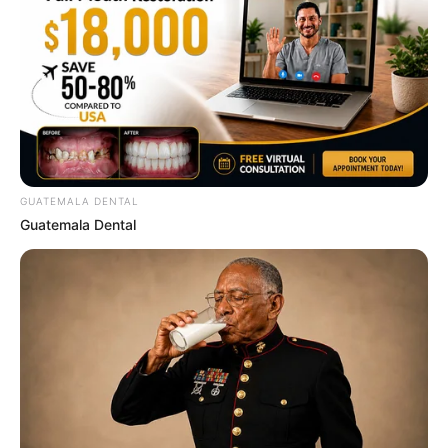
ช่วงวันที่ 1 – 10
การทำงานเจอมรสุมของการเปลี่ยนแปลง
ผู้บังคับบัญชาเรียกเข้าพบ ต้องใจกล้ามั่นใจ แล้วทุกอย่างจะ
ดีขึ้น ช่วงกลางงานผิดพลาดบ่อย ถูกตำหนิ คะแนนถดถอย
จะทำอะไรต้องรอบคอบ คิดคนเดียวทำคนเดียวไม่ดี ต้องหา
เพื่อนร่วมทาง การเงินไหลออกเป็นส่วนใหญ่ มีเรื่องต้องจ่าย
ตั้งแต่เล็กน้อยไปจนถึงเรื่องใหญ่ ให้ใครหยิบยืมถูกชักดาบ
แน่นอน ความรักหงอยเหงา คนรักไม่ค่อยเข้าใจ ทำให้ช่วงนี้
GUATEMALA DENTAL
Guatemala Dental
ขี้ใจน้อยกว่าเก่า ช่วงนี้มีแนวโน้มมีปากเสียงกันสูง ส่วนคน
โสดต้องหาเรื่องเดินทาง มีดวงสะดุดรัก
ช่วงวันที่ 11 – 20
การงานหากกำลังกลุ้มอกกลุ้มใจเรื่อง
บริวาร จะพลิกผันมีคนมาสมัครงานได้บริวารที่ดี หรือมีการ
ปรับเปลี่ยนพฤติกรรมที่ดีขึ้น งานก้าวหน้า เพราะมีความ
สามัคคีร่วมแรงร่วมใจกับเพื่อนร่วมงานมากขึ้น และมี
ผู้ใหญ่สนับสนุน การเงินจะมีโชคลาภจากการเดินทาง หรือ