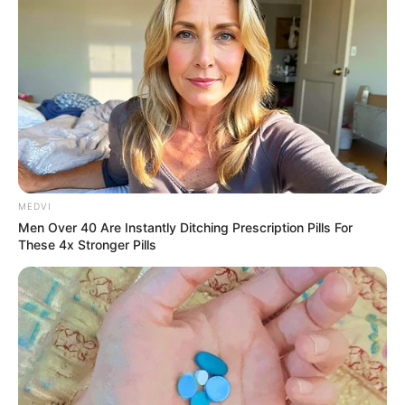
ช่วงวันที่ 11 – 20
คิดเล็กคิดน้อยกับเรื่องรอบตัว จนไม่เป็น
อันทำอะไร คอยแต่ระแวดระวัง มักเดือดร้อนเพราะเรื่อง
ของคนอื่น ช่วงนี้คนอายุน้อยกว่ามักนำเรื่องร้อนใจมาให้
การทำงานทั้งหนักทั้งเหนื่อย แถมยังอึดอัดใจ ต้องรับผิด
ชอบงานหลายอย่าง ปฏิเสธไปก็น้ำท่วมปาก ต้องรับเองเหมา
เองคนเดียว ถึงอยากหนีอยากเปลี่ยนแต่ยังไม่มีโอกาส
เหมาะ การเงินจ่ายเล็กจ่ายน้อย ทำให้คิดมาก ช่วงนี้เงินไหล
เข้ายาก แต่ออกง่ายสุดๆ ต้องพยายามหาวิธีเก็บเงินแบบที่
ไม่สามารถถอนได้ “ไพ่ 8 ถ้วย” ความรักเจอคนรักเอาแต่ใจ
MEDVI
Men Over 40 Are Instantly Ditching Prescription Pills For
ทำให้อึดอัด ขาดความเป็นตัวเอง ถึงเวลาที่ต้องห่างกันบ้าง
These 4x Stronger Pills
แล้ว คนโสดถูกใจแต่คนอายุน้อยกว่า แต่คุณรู้ตัวอยู่แล้วว่า
ไม่เหมาะไม่ควร
ช่วงวันที่ 21 – 31
การงานมีเรื่องขัดแย้งขัดใจกันบ้าง
ต้องใจเย็น อาจต้องลงมือลงแรงด้วยตัวเองมากขึ้น แต่ผล
ตอบแทนที่ได้ก็คุ้มค่าเหนื่อย ช่วงนี้เหมาะกับการเริ่มต้นงาน