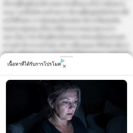
เข้าหาผู้ใหญ่ถึงจะมีทางออก ช่วงนี้เหมาะกับการนัดหมาย
เจรจา จะเป็นไปตามเป้าหมาย มีดวงผู้ใหญ่อุปถัมภ์อยากได้
อะไรให้รีบขอ การเงินหมุนเวียนคล่อง มีลาภเป็นของกิน
ของฝากอยู่เสมอ มีโอกาสได้ลาภจากคนอายุมากกว่า
เหมาะในการทำเรื่องกู้ยืมหรือขอความช่วยเหลือจะประสบ
ความสำเร็จ ความรักเฮฮา มีการเลี้ยงฉลอง ได้รับข่าวดีจาก
คนรัก สุขใจสุดๆ ส่วนคนโสดสนิทไม่ต้องรอนาน เสน่ห์กำลัง
แรงมีคนแอบรักแอบชอบ ถึงขั้นสารภาพรักด้วย
เนื้อหาที่ได้รับการโปรโมต