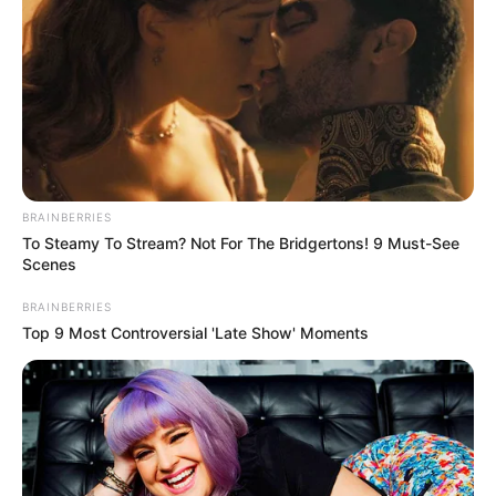
เนื้อหาที่ได้รับการโปรโมต
BRAINBERRIES
To Steamy To Stream? Not For The Bridgertons! 9 Must-See
Scenes
BRAINBERRIES
Top 9 Most Controversial 'Late Show' Moments
How Does "Darkest Hour" Spotted Secrets That No
One Knew?
BRAINBERRIES