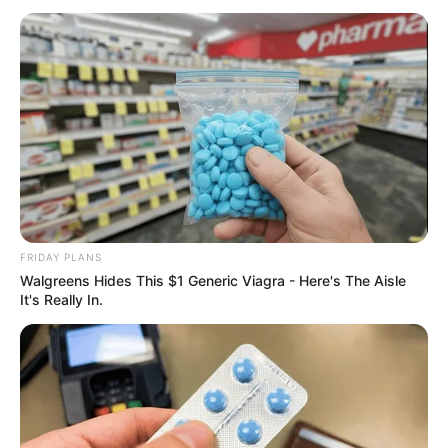
Tropes Hollywood Invented That Have Nothing To
Do With Reality
BRAINBERRIES
She Took Her Love For Horses To A Whole New
Level
BRAINBERRIES
FRIDAY PLANS
Walgreens Hides This $1 Generic Viagra - Here's The Aisle
It's Really In.