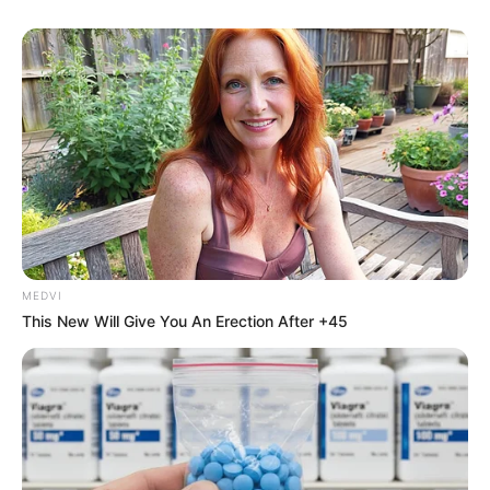
Can Do It All
BRAINBERRIES
MEDVI
This New Will Give You An Erection After +45
Why everything you thought you knew about water
might be wrong
CTA LOVE