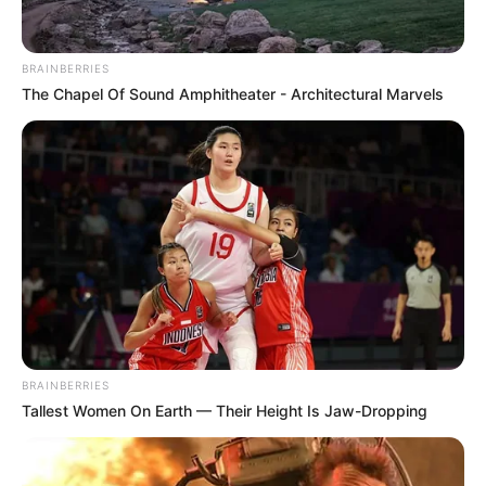
ความสำเร็จอย่างยอดเยี่ยมในปีนี้ คุณจะกลายเป็นดาวเด่น
ที่ทุกคนต่างจับจ้อง คุณอาจจะได้รับข้อเสนอใหม่ๆ ทาง
หน้าที่การงานที่ท้าทาย และจะทำให้คุณเติบโตขึ้น
BRAINBERRIES
The Chapel Of Sound Amphitheater - Architectural Marvels
ด้านความรักก็เช่นกัน ทุกอย่างเป็นไปอย่างเป็นธรรมชาติ
คุณมีเสน่ห์ดึงดูดต่อเพศตรงข้าม และจะมีคนเข้าหา ส่วน
คนที่คบหาดูใจกันมานาน ปีนี้ล่ะ ถึงเวลาตกลงปลงใจกันซะ
ที
คนดวงดีที่สุดในปี 2020 อันดับที่ 2 : ผู้ที่เกิดในวันที่ 24
มีนาคม
ปีนี้เป็นปีแห่งจุดเปลี่ยนครั้งใหญ่ในชีวิต ซึ่งการเปลี่ยนแปลง
จะเป็นเรื่องดี การทุ่มเทให้การทำงานจะให้ผลตอบแทนที่
งอกงาม อะไรๆ ที่เคยทำให้กลัดกลุ้มกังวลใจก็จะหายไปเสีย
BRAINBERRIES
เฉยๆ ราวกับไม่เคยเกิดขึ้นมาก่อน เหมือนฟ้าเปิดทางให้ชีวิต
Tallest Women On Earth — Their Height Is Jaw-Dropping
ความสัมพันธ์แย่ๆ จะออกจากชีวิตคุณไปเอง และความ
สัมพันธ์ที่ดีจะเข้ามา และเมื่อทุกอย่างเปลี่ยนแปลงไป