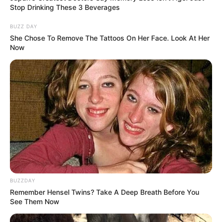
Stop Drinking These 3 Beverages
8 Movies Based On Real Stories That Give Us
BUZZ DAY
Shivers
She Chose To Remove The Tattoos On Her Face. Look At Her
BRAINBERRIES
Now
Mysterious Roman Statue Unearthed In Toledo
BUZZDAY
BRAINBERRIES
Remember Hensel Twins? Take A Deep Breath Before You
See Them Now