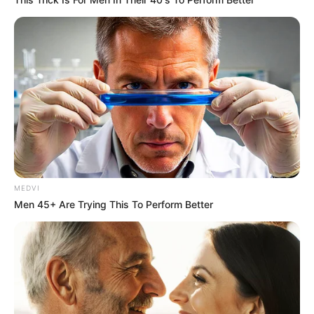
You'll Be Amazed By The Blue Lagoon Stars Today
BRAINBERRIES
When Fame Meets Fragility: 6 Celebrity Stories
You Won't Forget
BRAINBERRIES
MEDVI
Men 45+ Are Trying This To Perform Better
The Most Surprising Things About FIFA World Cup