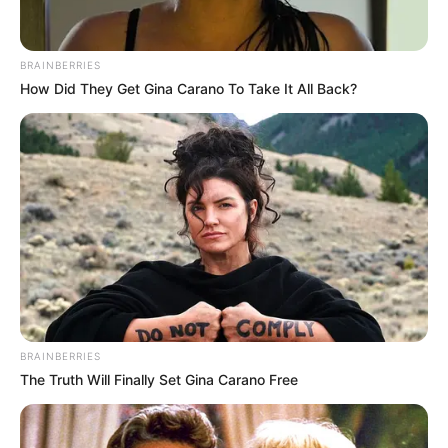
เจ้าหมอดู
28 พ.ย. 2019
4
BRAINBERRIES
How Did They Get Gina Carano To Take It All Back?
แชร์
สำหรับประเทศญี่ปุ่นเอง จะมีความเชื่อเรื่องโชคลาง และคำ
ทำนายทายทักสืบทอดต่อกันมา ไม่ต่างจากประเทศอื่นๆ ซึ่ง
หนึ่งในความเชื่อนั้น ยังรวมไปถึงการจัดอันดับ คนดวงดี ใน
แต่ละปีอีกด้วย ซึ่งทางเว็บไซต์ micane ก็ได้เผยแพร่คำ
BRAINBERRIES
ทำนาย 3 อันดับคนดวงดีที่สุดในปี 2020 ไว้ดังต่อไปนี้ (คำ
The Truth Will Finally Set Gina Carano Free
ทำนายนี้มีผลสำหรับผู้ที่มีอายุครบรอบ 2 ปีขึ้นไป )