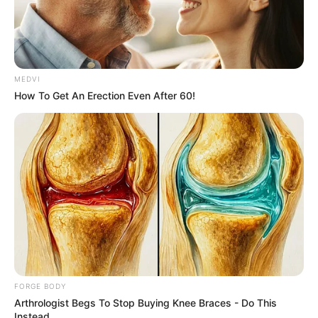
2026
BRAINBERRIES
MEDVI
How To Get An Erection Even After 60!
Top 10 Pop Divas (She's Not Number 1)
BRAINBERRIES
FORGE BODY
Arthrologist Begs To Stop Buying Knee Braces - Do This
Instead