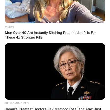
MEDVI
Iconic '90s Entertainment Couples We'll Never
Forget
Men Over 40 Are Instantly Ditching Prescription Pills For
These 4x Stronger Pills
BRAINBERRIES
The Most Unexpected Wedding Dance Moments
BRAINBERRIES
NEUROMIND PRO
Japan's Greatest Doctors Say Memory Loss Isn't Age: Just