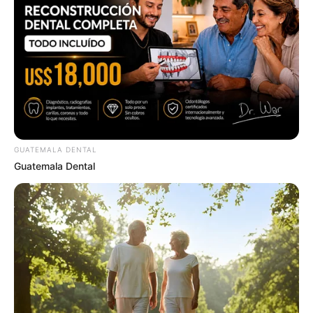
ทำนาย เลขบัตรประชาชนตัวสุดท้าย ขีดชะตาคุณไว้อย่างไร
25 ก.ย. 2019
GUATEMALA DENTAL
Guatemala Dental
เฮ! รับสงกรานต์ หมอช้าง เปิดคำทำนาย 3 ราศี ดวงดีตลอดเดือน
เม.ย60
28 มี.ค. 2017