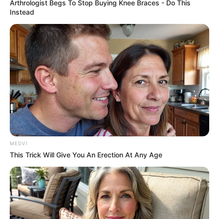
Arthrologist Begs To Stop Buying Knee Braces - Do This
Instead
If Looks Could Kill, These Women Would Be On
Top
BRAINBERRIES
เรื่องอื่นๆ ที่น่าสนใจ
MEDVI
This Trick Will Give You An Erection At Any Age