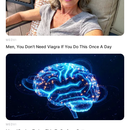
MEDVI
หมอดูทัก จัดอันดับ 6 ราศีกินดีอยู่ดี ปี 2565
Men, You Don't Need Viagra If You Do This Once A Day
7 ม.ค. 2022
MEDVI