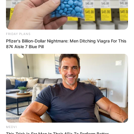
FRIDAY PLANS
Pfizer's Billion-Dollar Nightmare: Men Ditching Viagra For This
87¢ Aisle 7 Blue Pill
Discover 15 Surprising Things Forbidden By The
Bible
BRAINBERRIES
MEDVI
This Trick Is For Men In Their 40's To Perform Better