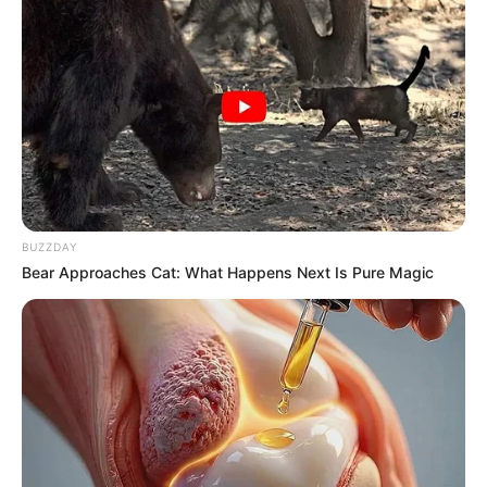
Who Will Be the Next James Bond? Here's What
BUZZDAY
We Know So Far
Bear Approaches Cat: What Happens Next Is Pure Magic
BRAINBERRIES