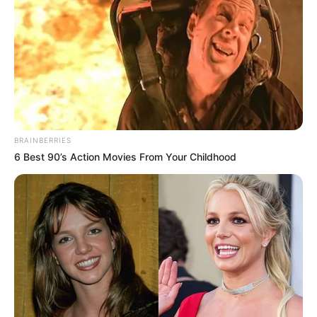
แน่นอนว่า ชีวิตคุณก็จะก้าวหน้าตามครรลอง
ด้านความรัก คุณมีตัวเลือกมากมายให้เลือกไม่หวาดไม่ไหว
จะมองหาดีๆ เพราะนี่คือโอกาสของชีวิต
คนดวงดีที่สุดในปี 2020 อันดับที่ 1 : ผู้ที่เกิดในวันที่ 3
เมษายน
คุณเป็นคนที่โชคดี๊โชคดีที่สุดแห่งปี จะหยิบจะจับอะไรก็
BRAINBERRIES
ประสบความสำเร็จไปเสียหมดทุกสิ่งอย่าง ความ
6 Best 90’s Action Movies From Your Childhood
กระตือรือร้นของคุณจะช่วยเสริมดวงที่ดีอยู่แล้วให้ดียิ่งๆ ขึ้น
ไปอีก ขอเพียงคุณขยันขันแข็ง นำแรงบันดาลใจและไอเดีย
ดีๆ มาต่อยอดและลงมือทำ เพียงเท่านั้นความสำเร็จก็รอ
อยู่ไม่ไกล อย่ามัวแต่คิดลงมือทำซะนี่คือคำเตือน
ทุกอย่างกำลังเป็นไปได้สวย ราบรื่น ดังนั้นถ้าคุณมุมานะใน
การทำอะไรใหม่ๆ ที่ท้าทายความสามารถคุณเสียหน่อย โชค
ชะตาจะส่งเสริมคุณเอง และคุณจะได้พบพันธมิตรและ
เหตุการณ์ดีๆ