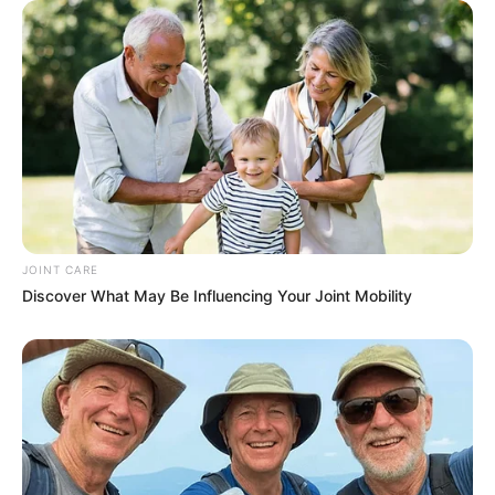
Plastic Surgery Splurge: Instagram Model's Quest
For Barbie Looks
BRAINBERRIES
JOINT CARE
Discover What May Be Influencing Your Joint Mobility
Films To Make You Question Everything You Know
About Cinema
BRAINBERRIES