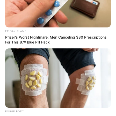
Top 10 Pop Divas - Number 4 May Shock You
BRAINBERRIES
FRIDAY PLANS
Pfizer's Worst Nightmare: Men Canceling $80 Prescriptions
For This 87¢ Blue Pill Hack
Why this ordinary drink is the secret to feeling
your best every day
CTA FAVORITE
FORGE BODY