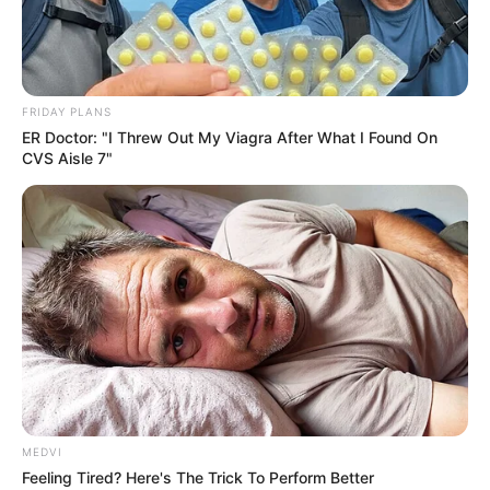
FRIDAY PLANS
ER Doctor: "I Threw Out My Viagra After What I Found On
CVS Aisle 7"
The Monster Snake That Makes Anacondas Look
Tiny!
BRAINBERRIES
MEDVI
Feeling Tired? Here's The Trick To Perform Better