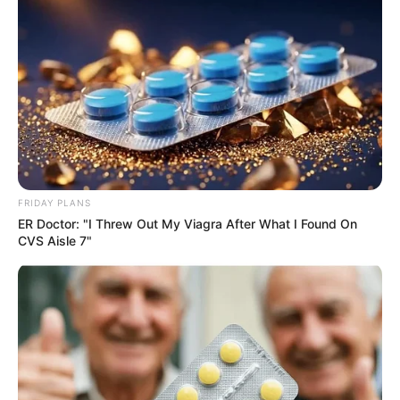
4 องค์ประกอบในการ จัดฮวงจุ้ย ที่ถูกต้อง โดย ซินแสไฮเทค
24 มิ.ย. 2016
FRIDAY PLANS
ER Doctor: "I Threw Out My Viagra After What I Found On
แสดงความเห็นบน Facebook
CVS Aisle 7"
ดูดวงแม่นๆ ยอดนิยม
ดวงรายวัน 14 กันยายน 2565
14 ก.ย. 2022