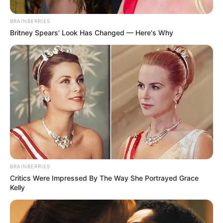
ด้านความรัก คุณอาจจะได้พบกับเพศตรงข้ามที่ทำให้คุณ
รู้สึกตื่นเต้นอย่างที่ไม่เคยรู้สึกมาก่อน
BRAINBERRIES
Britney Spears' Look Has Changed — Here's Why
ที่มาจาก
micane.jp
คนดวงดี
คนโชคดี
คำทำนาย
ดวงดี
ปี2020
อันดับคนดวงดีที่สุดในปี 2020
BRAINBERRIES
Critics Were Impressed By The Way She Portrayed Grace
ABOUT THE AUTHOR
Kelly
เจ้าหมอดู