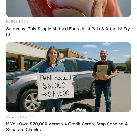
FORGE BODY
8 Conspiracies That Turned Out To Be True
Surgeons: This Simple Method Ends Joint Pain & Arthritis! Try
It!
BRAINBERRIES
JG WENTWORTH
How They Made Little Simba Look So Lifelike in
If You Owe $20,000 Across 4 Credit Cards, Stop Sending 4
'The Lion King'
Separate Checks
BRAINBERRIES