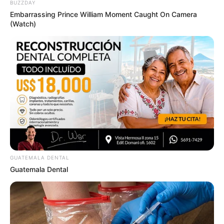
BUZZDAY
จะเป็น แมนออฟเดอะแมทช์ ถ้าเล่นการเมือง คุณมักจะ
Embarrassing Prince William Moment Caught On Camera
เป็น ส.ส. แบบพลิกล็อกนั้นเป็นเพราะคุณเป็นคนสามารถ
(Watch)
ฉกฉวยโอกาสจากช่องว่างต่าง ๆ ได้ยอดเยี่ยม ฟอร์มใน
เรื่องต่างๆ ของคุณอาจจะไม่เท่าไหร่ แต่พอช่วงเขาจะตัดสิน
กันหรือช่วงจังหวะสั้น ๆ ที่ใช้ตัดสินความเป็นความตาย คุณ
มักจะหยิบชั้นปลามันได้เสมอ เป็นวีรบุรุษได้เสมอ โอ…น่า
เลื่อมใส
ท่านที่เกิดวันที่
21 สไตล์การทำงาน :
ผู้ใหญ่จะรักคุณมาก
เป็นพิเศษ คุณมักจะทำงาน หรือเลือกงานที่คุณได้ใช้ความ
คิด ใช้จินตนาการอย่างเต็มที่ และที่สำคัญงานทุกชิ้นคุณจะ
ทำมันออกมาจากใจจริงๆ ดังนั้นไม่ว่างานอะไร หรือแม้
GUATEMALA DENTAL
Guatemala Dental
กระทั่งงานช่าง งานเทคนิค ก็มักจะมีความงดงามเชิงศิลปะ
เข้าไปสอดแทรกอยู่ตลอด นับเป็นศิลปินด้วยจิตวิญญาณ
โดยแท้