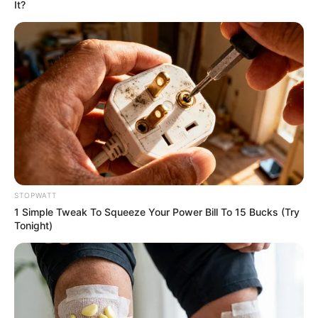
It?
STOPWATT
Once Criticized For Her Figure, Now She's Turning
Heads
1 Simple Tweak To Squeeze Your Power Bill To 15 Bucks (Try
Tonight)
BRAINBERRIES