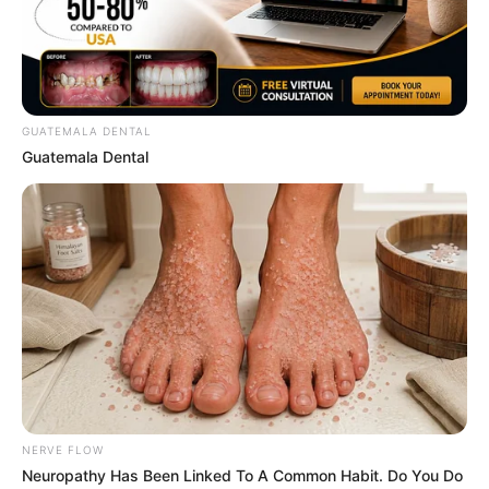
Homeowners: The Hidden Breaker Bleed That
Triples Your Power Bill
GUATEMALA DENTAL
STOPWATT
Guatemala Dental
She Spends Millions To Transform Herself Into A
NERVE FLOW
Barbie Doll!
Neuropathy Has Been Linked To A Common Habit. Do You Do
BRAINBERRIES