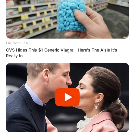
บริษัทหรือการงานของคุณจะประสบปัญหาหรือวิกฤตเป็น
เช่นไร ขอให้องค์กรนั้น บริษัทนั้น แต่งตั้งให้คุณเป็นคนที่
สามารถจัดการหรือนำผู้คนฟันฝ่าไปจากวิกฤตจะดีที่สุด
เพราะคุณเกิดมาเพื่อเป็นนักจัดการกับวิกฤต หรือจัดการ
ปัญหาต่าง ๆ ที่ซับซ้อนและใหญ่ๆ ในเหตุการณ์เฉพาะๆ
FRIDAY PLANS
เท่านั้น โอ…น่าดีใจ ยิ่งบ้านเมืองตอนนี้อยู่ในยามยาก คน
CVS Hides This $1 Generic Viagra - Here's The Aisle It's
Really In.
อย่างคุณเป็นที่ต้องการมาก
ท่านที่เกิดวันที่
19 สไตล์การทำงาน :
ทุกอย่างจะสำเร็จได้
ต้องอาศัยความร่วมแรงร่วมใจ เพราะคุณเป็นคนที่ชอบให้
ความร่วมมือกับคนอื่นได้ในทุกเรื่อง ไม่ว่าจะเป็นเรื่องที่ต้อง
ใช้เวลา ใช้ลงทุน ลงแรง ขอให้บอกคุณได้ คุณไม่เคยขัดสิ่ง
ต่าง ๆ เหล่านี้ทำให้ในที่ทำงานหรือชีวิตประจำวันของคุณ
มักจะไม่ค่อยมีศัตรูหรือถ้ามีก็น้อยมาก
ท่านที่เกิดวันที่
20 สไตล์การทำงาน :
ถ้าเล่นกีฬา คุณมัก