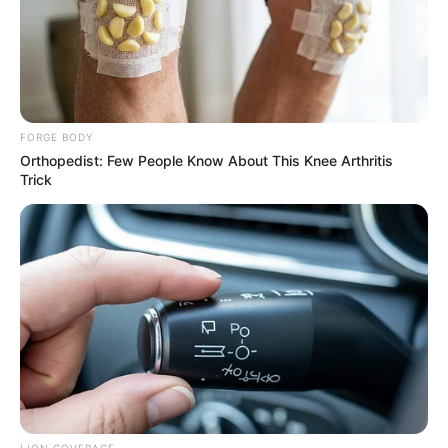
FORGE BODY
15 Things You Do Everyday That The Bible
Orthopedist: Few People Know About This Knee Arthritis
Forbids: Are You Guilty?
Trick
BRAINBERRIES