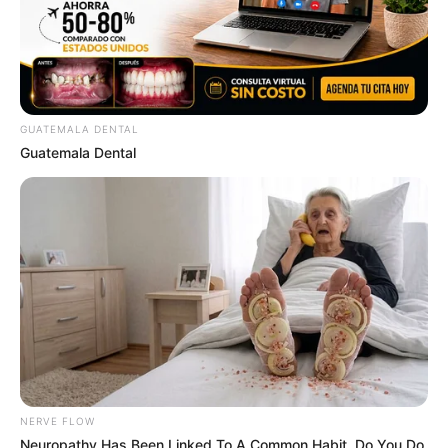
She Posts For 15 Minutes While Her Coffee Brews.
That Is Her Job
ROOM30
GUATEMALA DENTAL
Guatemala Dental
The AI Side Hustle Designed For Parents With Zero
Free Time
ROOM30
NERVE FLOW
Neuropathy Has Been Linked To A Common Habit. Do You Do