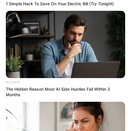
1 Simple Hack To Save On Your Electric Bill (Try Tonight)
การเปลี่ยนแปลง หรือการเปลี่ยนแปลงนั้นทำยาก โอ๊ย…
สำหรับ คุณแล้วการเปลี่ยนแปลงเป็นเรื่องง่ายหรือหมูมาก
ๆ เพราะคุณเป็นคนที่มีความยืดหยุ่นสูงมาก เข้าขั้น
ปรมาจารย์เลยทีเดียว ดังนั้นอะไรๆ ก็ตามที่มาใหม่ คุณมัก
จะเข้าใจและเรียนรู้ได้เร็วก่อนใครอยู่เสมอๆ เรื่องของ
กระแสไม่ว่าจะเป็นในเรื่องของแฟชั่น การเมือง ความรู้ คุณ
จะสามารถจับกระแสของสิ่งเหล่านั้นได้ก่อนใคร รวมถึงคุณ
ยังเป็นคนที่สื่อสารหรือพูดชักจูงให้คนอื่นเคลิบเคลิ้มหรือ
คล้อย ตามได้ดีอีกด้วย ทั้งหมดนี้ทำให้การทำงานของคุณ
เป็นลักษณะเล่นกับกระแส อิงกับกระแส แล้วใช้การต่อรอง
ROOM30
แลกผลประโยชน์อย่างรวดเร็วในการกำชัยชนะอยู่สมอๆ
The Hidden Reason Most AI Side Hustles Fail Within 3
Months
ท่านที่เกิดวันที่
15 สไตล์การทำงาน :
ความเด็ดเดี่ยว
ความเชื่อในอุดมคติ ความภาคภูมิใจ สามสิ่งนี้คือจุดแข็ง
ของคุณ คุณจึงมักทำอะไรทุกอย่างโดยมีเป้าหมายเข้ามา
เกี่ยวข้องอยู่เสมอๆ ไม่มีทางเลยที่คุณจะยอมเสียเวลา