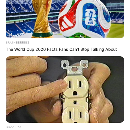
ความคิดสร้างสรรค์และ จินตนาการ สไตล์การทำงานอง
คุณมีเอกลักษณ์เฉพาะตัวไม่เหมือนใคร และคุณจะก้าวหน้า
กว่าใคร ก็ด้วยในสิ่งที่เป็นตัวคุณนี่แหละ
ท่านที่เกิดวันที่
12 สไตล์การทำงาน :
อะไรที่ว่าเป็นเรื่อง
ยากต่อการปฏิบัติ หรือต่อการทำความเข้าใจ คุณสามารถ
BRAINBERRIES
ย่อมัน สรุปมันได้ง่ายต่อการคิดและปฏิบัติเสมอ ถ้าคุณเป็น
The World Cup 2026 Facts Fans Can't Stop Talking About
หัวหน้า คุณก็จะสั่งลูกน้องได้อย่างกระชับ ชัดเจน ใครก็ตาม
ที่ได้ฟังจะสามารถนำไปทำได้ทันที ถ้าเป็นลูกน้อง คุณก็จะ
ทำให้หัวหน้าประทับใจในการทำงานที่รวดเร็วและถูกต้องอยู่
เสมอ ๆ
ท่านที่เกิดวันที่
13 สไตล์การทำงาน :
ขอพูดสั้นๆ แล้วกัน
ช้าแต่ชัวร์ มั่นคงและแน่นอน นั่นละใช่เลย สไตล์ของคนที่
เกิดวันที่ 13
BUZZ DAY
ท่านที่เกิดวันที่
14 สไตล์การทำงาน :
ใครว่าคนเราไม่ชอบ