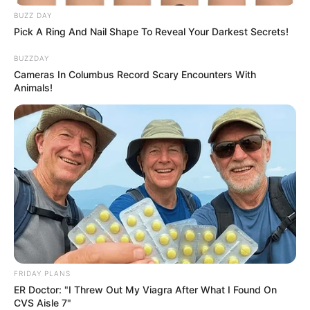
BUZZ DAY
Guatemala Dental
Pick A Ring And Nail Shape To Reveal Your Darkest Secrets!
GUATEMALA DENTAL
BUZZDAY
Cameras In Columbus Record Scary Encounters With
Animals!
Neuropathy Has Linked To A Common Habit. Do
You Do It?
NERVE FLOW
FRIDAY PLANS
ER Doctor: "I Threw Out My Viagra After What I Found On
CVS Aisle 7"