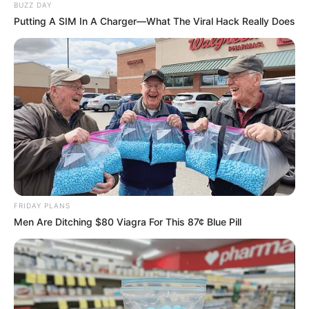
BUZZ DAY
Putting A SIM In A Charger—What The Viral Hack Really Does
ท่านที่เกิดวันที่
17 สไตล์การทำงาน :
ด้วยความสามารถ
ข้างต้น ถามว่าอะไรในการทำงานเป็นสิ่งที่คุณถนัดที่สุด ผม
ตอบได้เลยว่าคือเรื่องของการเมืองในบริษัท ถึงแม้คุณจะไม่
ค่อยชอบมันเท่าไหร่ เพราะคุณเป็นคนที่มีความเคารพในตัว
เองสูงมาก แต่คุณก็ทำมันได้ดีในระดับที่ไม่ธรรมดา แต่ถ้า
ไม่ชอบ ไม่เป็นไร งาน อีกอย่างของคนที่เกิดวันนี้ถนัด นั่น
คือ เป็นนักประสาน ประสานงานทุกอย่างไม่ว่าจะทางด้าน
ความค ิดเห็น หรือเชิงปฏิบัติ คุณทำได้ดีมาก ใครมีความขัด
แย้งอะไรขอให้เรียกหาคุณได้เลย
FRIDAY PLANS
Men Are Ditching $80 Viagra For This 87¢ Blue Pill
ท่านที่เกิดวันที่
18 สไตล์การทำงาน :
คุณเป็นคนที่ชอบการ
เรียนรู้ทุกอย่างด้วยตนเอง มากกว่าการรอใครมาสั่งมาสอน
ถึงแม้กระนั้นก็แปลกที่ว่าคุณก็สามารถรู้สิ่งๆ นั้นได้อย่างดี
และรวดเร็วเสียด้วย ดังนั้นงานอะไรก็ตามคุณไม่เคยหวั่น
เรียกได้ว่า เป็นนักสู้งานตัวยงเลยทีเดียว นอกจากนี้ไม่ว่า