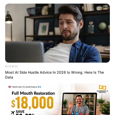
Flip This Switch: Next Month Your Electric Bill
Won't Be $245 But $14
STOPWATT
ROOM30
Most AI Side Hustle Advice In 2026 Is Wrong. Here Is The
Data