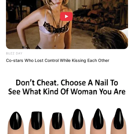
This Video Always Makes You Laugh, You Go Back
BUZZ DAY
And Watch Again
Co-stars Who Lost Control While Kissing Each Other
BUZZ DAY