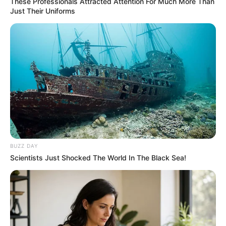
เท่าไหร่ นั่นจึงทำให้ในช่ วงแรกๆ ของชีวิตคุณมักจะเลือก
These Professionals Attracted Attention For Much More Than
Just Their Uniforms
เรียน หรือทำงานในสิ่งที่ไม่ใช่คุณอยู่เสมอๆ
ท่านที่เกิดวันที่
31 สไตล์การทำงาน :
คุณเป็นคนที่ตัดสิน
ใจแล้วต้องทำให้ได้ ใครอย่ามาแย้งฉันนะ ไม่งั้นเดี๋ยวหัวขาด
อาชีพ ที่เหมาะสม : นักอนุรักษ์สิ่งแวดล้อม นักระดมทุน
นักกายภาพบำบัด นักกฎหมาย ผู้เชี่ยวชาญด้าน
คอมพิวเตอร์ แฮกเกอร์ นักกวนเมือง นักสื่อสารมวลชน นัก
ข่าว โปรแกรมเมอร์ งานที่ต้องเกี่ยวข้องกับการบันเทิง เป็น
อาชีพที่เหมาะสม
BUZZ DAY
.
Scientists Just Shocked The World In The Black Sea!
ดวง
ดูดวง
ทำงาน
ทำนาย
นิสัย
วันเกิด
อาชีพ