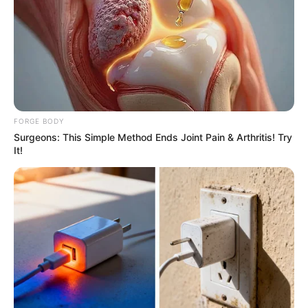
คุณชอบทำทุกอย่างตั้งแต่วางแผนยันลงมือทำเองหมด ใจค
อจะไม่แบ่งงานให้คนอื่นบ้างเลยหรือ !!!
ท่านที่เกิดวันที่
27 สไตล์การทำงาน :
เรื่องประสบความ
สำเร็จเป็นเรื่องที่คุ้นเคยและชินชามาก นั่นเป็นเพราะว่า
เวลาคุณทำอะไร คุณจะคิดอย่างรอบคอบ คือคิดแล้วคิดอีก
FORGE BODY
จนมั่นใจจึงทำ และเวลาทำเรื่องล้มเลิกเห็นจะไม่มี
Surgeons: This Simple Method Ends Joint Pain & Arthritis! Try
ฉะนั้นจึงทำให้คุณเป็นคนที่รักงานมากๆ เวลาเห็นใครทำ
It!
อะไรชุ่ยๆ กับงาน คุณจะอึดอัดใจเป็นอันมาก จริงไหมตัวเอง
!!!
ท่านที่เกิดวันที่ 28 สไตล์การทำงาน :
งานยากๆ เป็นของ
หวานอย่างหนึ่งของคุณ อะไรๆ ที่คนอื่นว่ายาก ขอให้บอก
ความสามารถพิเศษของคุณคือ การอ่านสถานการณ์ได้
อย่างแม่นยำและถูกต้องลึกซึ้ง