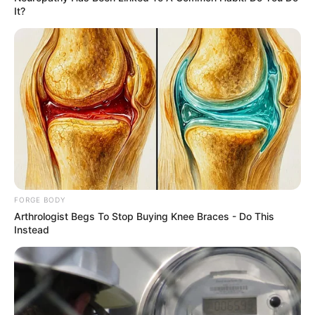
It?
22,000 Sales. 0.6% Refund Rate. What This AI
Business Gets Right
ROOM30
FORGE BODY
Arthrologist Begs To Stop Buying Knee Braces - Do This
Instead