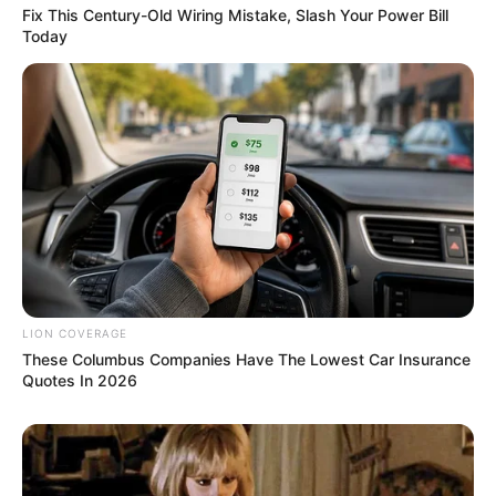
Fix This Century-Old Wiring Mistake, Slash Your Power Bill
ROOM30
Today
Remember Albert? You Better Sit Down Before You
LION COVERAGE
See Him Today
These Columbus Companies Have The Lowest Car Insurance
Quotes In 2026
BUZZ DAY