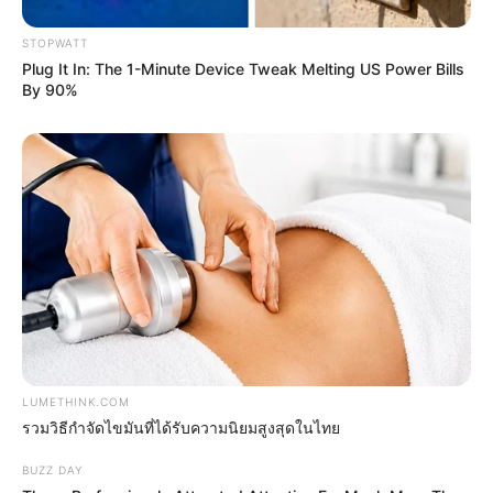
ท่านที่เกิดวันที่ 29 สไตล์การทำงาน :
คุณเป็นคนที่มีความ
หลากหลายในตัวสูงมาก ไม่ว่าจะเป็นทางด้านวิทยาศาสตร์
STOPWATT
ศิลปศาสตร์ สังคมศาสตร์ รัฐศาสตร์ โอ๊ย แม้กระทั่ง
Plug It In: The 1-Minute Device Tweak Melting US Power Bills
By 90%
ไสยศาสตร์ คุณมักมีความรู้หรือมีประสบการณ์ในเรื่องต่าง
ๆ มาแล้วทั้งนั้น ประมาณว่าพหูสูตร นอกจากนี้เวลาคุณ
ทำงาน คุณมักจะชอบทำงานทีละหลาย ๆ อย่างพร้อมกัน
จนบางทีทำให้สับสนบ้าง อย่างไรก็ตาม จุดเด่นของคุณ คือ
คุณสามารถทำงานที่ต้องใช้ทักษะหลาย ๆ อย่างพร้อมกันได้
ดี อย่างเช่น ประเภทพวกคอมพิวเตอร์กราฟิก หรือออกแบบ
บัญชีบนคอมพิวเตอร์ อะไรทำนองนั้น
ท่านที่เกิดวันที่
30 สไตล์การทำงาน :
คุณมักจะสามารถ
ทำงานที่ต้องใช้ความอดทน ความเข้าใจคนอื่น ความรู้จัก
ยืดหยุ่นได้ดีเสมอ อย่างไรก็ตาม ถึงแม้คุณจะเป็นคนที่มี
LUMETHINK.COM
รวมวิธีกำจัดไขมันที่ได้รับความนิยมสูงสุดในไทย
จิตวิทยาสูง เข้าใจคนอื่นได้ดี แต่คุณมักจะไ ม่ค่อยเข้าใจใน
ชีวิตความต้องการ ความรู้สึกที่อยู่ลึก ๆ ข้างในตัวคุณเองสัก
BUZZ DAY