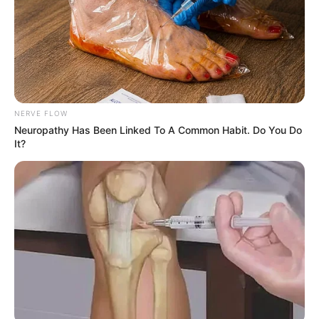
ท่านที่เกิดวันที่
22 สไตล์การทำงาน :
เรื่องหัวเซ็งลี้ ต้องยก
ให้คุณ ที่ไหนมีกลิ่นของชื่อเสียง เงินทอง ความสำเร็จ คุณ
สามารถรู้ทันได้หมด และฉกฉวยมาได้ก่อนใครเสมอ นั่นไม่
ได้แปลว่าคุณเป็นคนโลภนะ แต่หมายถึง คุณไม่อยากเสีย
เวลาไปทำในสิ่งอื่น ๆ ที่ไม่ได้สร้างความสำเร็จให้คุณ หรือ
พูดง่าย ๆ คุณเป็นคนที่กระหายความสำเร็จมาก
NERVE FLOW
Neuropathy Has Been Linked To A Common Habit. Do You Do
ท่านที่เกิดวันที่
23 สไตล์การทำงาน :
อาจจะเป็นเพราะ
It?
ความเมตตาที่คุณมี รวมกับผลบุญที่ได้สร้างสมมา ทำให้
คุณมีความสามารถพิเศษ คือคุณสามารถรู้ได้ว่าคนไหนจะดี
กับคุณ คนไหนเป็นคนที่ช่วยเหลือคุณได้ และเป็นที่น่าแปลก
ว่า เรื่องบริวารของคุณจะมีปัญหาน้อยมากถ้าเทียบกับคน
เกิดวันอื่น ๆ
ท่านที่เกิดวันที่
24 สไตล์การทำงาน :
คุณเป็นคนที่ทำทุก
อย่างด้วยหัวใจ ฉะนั้นอะไรก็ตาม ถ้าคุณลองได้เชื่อแล้ว คุณ