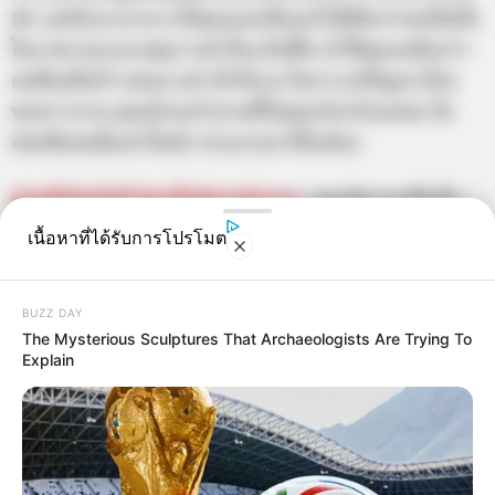
นัก แต่มักมาจากการที่คุณมองเห็นอะไรได้ชัดกว่าคนอื่นทั้ง
ในภาพรวมและเหตุการณ์ ที่จะเกิดขึ้น ทำให้คุณเหนือกว่า
คนอื่นหนึ่งก้าวเสมอ อย่างไรก็ตาม ในการแก้ปัญหาเรื่อง
ของการงาน คุณมักจะทำตามที่ใจคุณเรียกร้องเสมอ ไม่
ค่อยฟังคนอื่นเท่าใดนัก ประมาณว่าดื้อเงียบ
ท่านที่เกิดวันที่
10 สไตล์การทำงาน :
คุณมีความเชื่อมั่น
ศรัทธาในตัวเอง คุณทำให้คนรอบข้างอุ่นใจ ถ้าคุณหันมา
เนื้อหาที่ได้รับการโปรโมต
มองรอบตัวคุณจะเห็นความรู้สึกนึกคิดความต้องการของ
คนรอบข้าง
BUZZ DAY
The Mysterious Sculptures That Archaeologists Are Trying To
ท่านที่เกิดวันที่
11 สไตล์การทำงาน :
ในการทำงาน คุณทำ
Explain
ทุกอย่างในสิ่งที่คุณเชื่อและชอบอยู่เสมอ นั่นจึงทำให้คุณ
เป็นคนที่สามารถสนุกสนานกับทุกอย่างได้ แม้กระทั่งงาน
เบา งานหนัก งานยุ่ง ถึงจะมีแอบบ่นในใจลึก ๆ อยู่บ้าง แต่
แท้จริงแล้วไม่เคยหวั่น คุณเปรียบประดุจได้กับไดนาโมของ