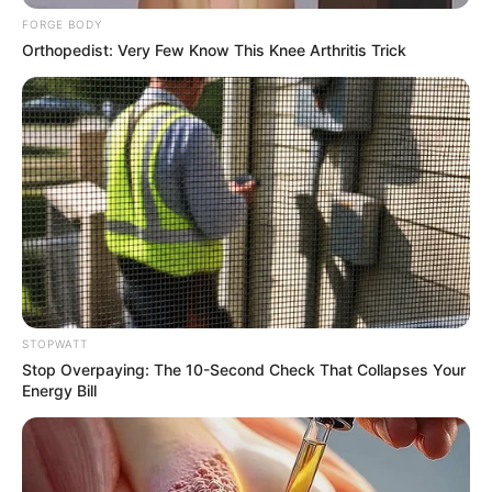
ทุ่มเทหมดทั้งกำลังกายและกำลังใจทีเดียว การทำงานของ
FORGE BODY
คุณแม้ไม่รวดเร็ว ฉับไว แต่ผลลัพธ์ที่ได้มักมากกว่าที่จุด
Orthopedist: Very Few Know This Knee Arthritis Trick
ประสงค์ตั้งไว้ทีแรกเสมอ ๆ เรียกได้ว่าทำงานเกินเงินเดือน
ท่านที่เกิดวันที่
25 สไตล์การทำงาน :
คนประเภทที่ว่า มีไฟ
ทำงานลุกโชติช่วงตลอดอย่างคุณ ถ้าจะทำงานก็ต้องเป็น
งานประเภทเพิ่งจะบุกเบิกเริ่มต้น หรืองานประเภทที่ต้องใช้
ความพยายาม ใช้ความสามารถอย่างสูงในการวางแผน
หรือคิดค้นอะไรใหม่ ๆ เพราะนอกจากไฟอันร้อนแรงในตัว
คุณแล้ว คุณยังเป็นคนที่มากความสามารถ
ท่านที่เกิดวันที่
26 สไตล์การทำงาน :
คนที่เกิดวันนี้มีเซ้นส์
STOPWATT
พิเศษอย่างหนึ่ง นั่นคือสามารถจับผิดหรือรู้สึกถึงความผิด
Stop Overpaying: The 10-Second Check That Collapses Your
ปกติต่าง ๆ ได้เร็วกว่าคนอื่นเสมอ สามารถรู้ได้ว่าอะไรถูก
Energy Bill
ต้อง หรืออะไรคือเส้นทางที่ควรจะไปได้เพื่อให้บรรลุจุด
ประสงค์ได้เร็ว สิ่งเหล่านี้คุณจะรู้ได้ก่อนใครเสมอๆ ดังนั้น
การทำงานของคุณจะเป็นประเภทครบเครื่องและฉายเดี่ยว