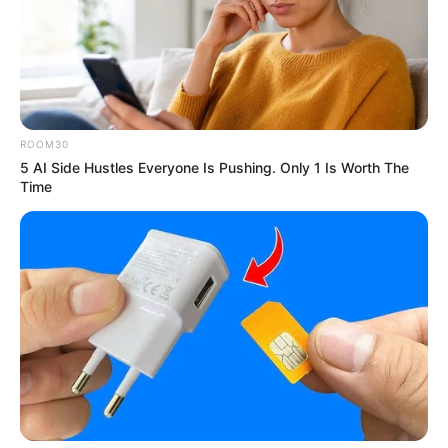
เปล่าๆ ไปกับการไม่ได้ทำในสิ่งที่ตัวเองอยากทำ การทำงาน
ในองค์กรต่างๆ คุณจะเป็นคนที่กระหายเรียนรู้เป็นอย่าง
มาก เป็นนักดูดซับข้อมูลตัวฉกาจ เรียกได้ว่าอะไรๆ คุณ
สามารถรู้ทันเกมได้หมด สร้างศาสตร์ใหม่ๆ ทฤษฎีใหม่ๆ ที่
เป็นลักษณะเฉพาะตัวของคุณเองได้ สิ่งเหล่านี้ดีเลิศจนบาง
ROOM30
ครั้งอาจทำให้คนหมั่นไส้เอาได้ แต่ช่างมันเถอะ เรื่อง
5 AI Side Hustles Everyone Is Pushing. Only 1 Is Worth The
ธรรมดาของคนมีความสามารถ
Time
ท่านที่เกิดวันที่
16 สไตล์การทำงาน :
ทุกเหตุการณ์ ทุก
สถานการณ์ ไม่มีอะไรเล็ดลอดสายตาคุณไปได้ เพราะการ
ทำงานของคุณจะเป็นไปในลักษณะพุ่งไปสู่เป้าหมายอย่าง
รวดเร็วที่สุด ความอ้อมค้อมเป็นสิ่งที่คุณไม่ถนัดเป็นอย่าง
ยิ่ง เวลาคุณทำอะไร คุณจะใช้ความตรงไปตรงมา บวกกับ
การวางแผนอย่างรัดกุม ทำให้ทุกอย่างเป็นไปตามที่คุณคิด
เรียกได้ว่าเกือบจะ 100 เปอร์เซ็นต์ทีเดียว ดังนั้นโลกนี้ยังจะ
มีอะไรสามารถหลอกลวงคุณได้อีก