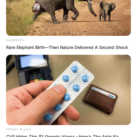
46 Years
BRAINBERRIES
HABERION
Rare Elephant Birth—Then Nature Delivered A Second Shock
He Awaited Death, But What This Animal Did Left
Him Speechless!
BUZZ DAY
FRIDAY PLANS
CVS Hides This $1 Generic Viagra - Here's The Aisle It's