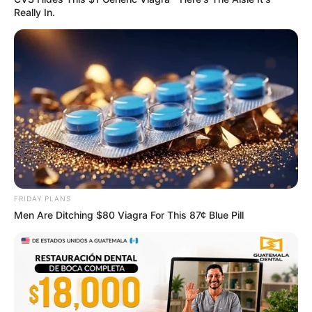
Really In.
CVS’s Nightmare Comes True: Men Ditching Viagra
For This 87¢ Generic Aisle 7 Hack
FRIDAY PLANS
FRIDAY PLANS
Men Are Ditching $80 Viagra For This 87¢ Blue Pill