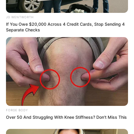
Why this ordinary drink is the secret to feeling
JG WENTWORTH
your best every day
If You Owe $20,000 Across 4 Credit Cards, Stop Sending 4
CTA LOVE
Separate Checks
Have You Seen Her GRWM? She Inspires Millions
FORGE BODY
BRAINBERRIES
Over 50 And Struggling With Knee Stiffness? Don't Miss This