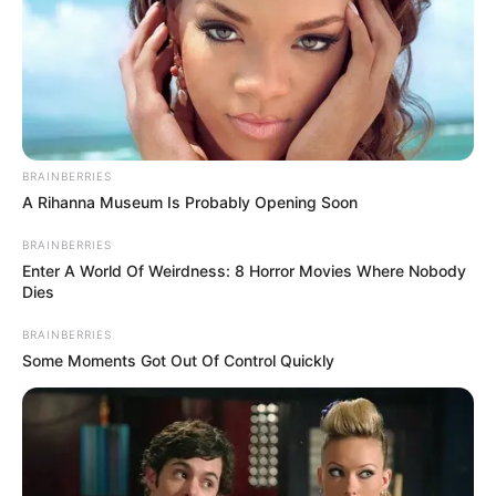
your best every day
CTA FAVORITE
BRAINBERRIES
A Rihanna Museum Is Probably Opening Soon
BRAINBERRIES
Enter A World Of Weirdness: 8 Horror Movies Where Nobody
Dies
Disney’s Live-Action Simba Was Based On The
BRAINBERRIES
Cutest Lion Cub Ever
Some Moments Got Out Of Control Quickly
BRAINBERRIES