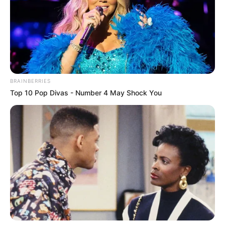
BRAINBERRIES
Top 10 Pop Divas - Number 4 May Shock You
She Spent A Fortune To Look Like A Modern-Day
Barbie
BRAINBERRIES