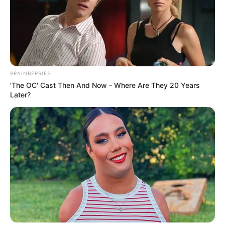
BRAINBERRIES
'The OC' Cast Then And Now - Where Are They 20 Years
Hidden Sins: 15 Bible Prohibited Acts We All
Later?
Commit!
BRAINBERRIES