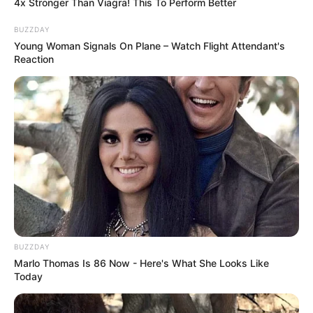
4x Stronger Than Viagra! This To Perform Better
BRAINBERRIES
BUZZDAY
Young Woman Signals On Plane – Watch Flight Attendant's
Reaction
Who Will Be the Next James Bond? Here's What
We Know So Far
BRAINBERRIES
BUZZDAY
Marlo Thomas Is 86 Now - Here's What She Looks Like
Today