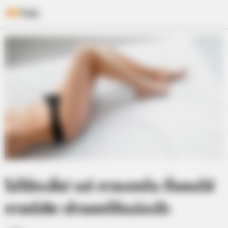
Skip
to
content
ไม่ได้ทะลึ่ง! แต่ กางเกงใน ที่ชอบใส่
ทายนิสัย เจ้าของได้แม่นเป๊ะ