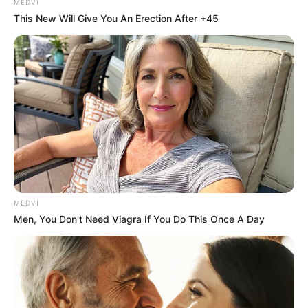
MEDVI
This New Will Give You An Erection After +45
They're Unbearable! 9 Movie Characters You
Probably Remember
BRAINBERRIES
MEDVI
Men, You Don't Need Viagra If You Do This Once A Day