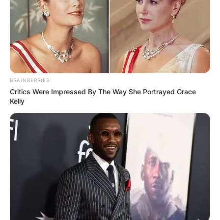
BRAINBERRIES
Critics Were Impressed By The Way She Portrayed Grace
And They Did Show This In Bohemian Rapsody!
Kelly
BRAINBERRIES