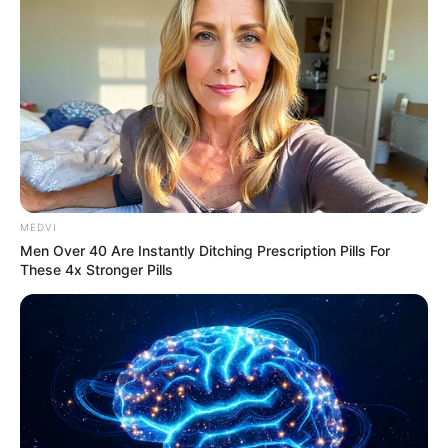
Hollywood's Inaccurate Portrayal of Reality - Take
MEDVI
a Look Inside!
Men Over 40 Are Instantly Ditching Prescription Pills For
BRAINBERRIES
These 4x Stronger Pills
She Gave Up A Normal Life To Act Like A Horse
BRAINBERRIES