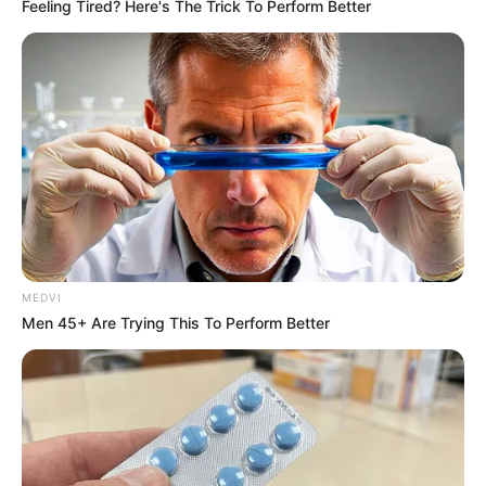
Feeling Tired? Here's The Trick To Perform Better
How Does "Darkest Hour" Spotted Secrets That No
One Knew?
BRAINBERRIES
MEDVI
Men 45+ Are Trying This To Perform Better