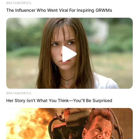
BRAINBERRIES
The Influencer Who Went Viral For Inspiring GRWMs
You'll Be Amazed By The Blue Lagoon Stars Today
BRAINBERRIES
Are You The Same Alone And With Others? Find
Out
BRAINBERRIES
BRAINBERRIES
Her Story Isn't What You Think—You''ll Be Surprised
The Most Surprising Things About FIFA World Cup
2026