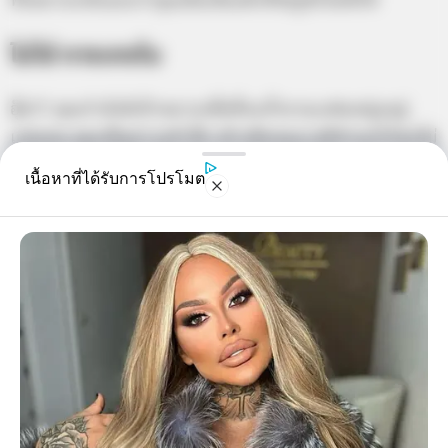
ทั้งหลายกลับมองว่าคุณนั้นเป็นเด็กที่ไม่รู้จักโตสักที
ไม่ใส่ กางเกงใน
อุ๊ย!!! คุณกำลังมีเป้าหมายเพื่อที่จะยั่วยวนแฟนหนุ่มอยู่
แน่นอน คุณเป็นสาวกล้าได้ กล้าเสียจนบางทีทำอะไรโดยไม่
ยั้งคิด หลายครั้งที่รู้ทั้งรู้ว่าผิดแต่ก็ยังทำไปได้
เนื้อหาที่ได้รับการโปรโมต
(ขอบคุณข้อมูลจาก)
กางเกงใน
ดูดวง
ทายนิสัย