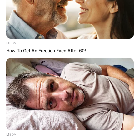
Why everything you thought you knew about water
might be wrong
CTA LOVE
MEDVI
How To Get An Erection Even After 60!
10 Foods That Instantly Reduce Bloat
BRAINBERRIES
MEDVI