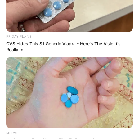
Why this ordinary drink is the secret to feeling
your best every day
CTA FAVORITE
FRIDAY PLANS
CVS Hides This $1 Generic Viagra - Here's The Aisle It's
The Most Unexpected Wedding Dance Moments
Really In.
BRAINBERRIES
MEDVI
10 Tallest Women You Won't Believe Exist