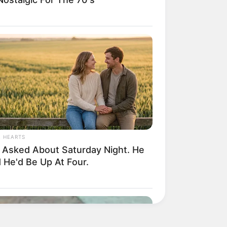
L HEARTS
 Asked About Saturday Night. He
 He'd Be Up At Four.