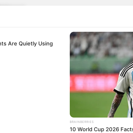
kinhouse)
pital)
ts Are Quietly Using
OR
BRAINBERRIES
10 World Cup 2026 Fact