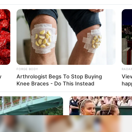
FORGE BODY
RADA
w
Arthrologist Begs To Stop Buying
Vie
d For Her Figure,
Eat This Daily To Keep Sugar
Knee Braces - Do This Instead
hap
rning Heads
Below 100