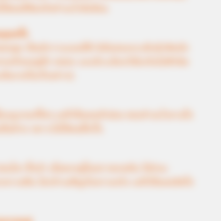
ใช่คนที่คิดหรือทำอะไรซับซ้อน
ทุกครั้ง
ชอบสูง เป็นนักวางแผนที่ดี มีมันสมองระดับนักคิดนัก
ร่งเครียดอยู่สัก หน่อย และมีระเบียบวินัยเกินไปสักนิด
มเข้มงวดในเรื่องต่างๆ
ยู่ในกฎเกณฑ์ใดๆ แต่ก็เป็นคนหัวอ่อน ชอบทำอะไรตามใจ
่นด้วย เพราะไม่ใช่คนดื้อรั้น
่อนไหว ขี้กลัว เมื่อตกอยู่ในสภาพกดดัน ก็มักจะ
กความฝัน ไม่กล้าเผชิญกับความจริง แต่ก็เป็นคนจิตใจ