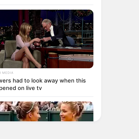
R MEDIA
wers had to look away when this
pened on live tv