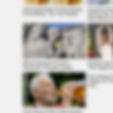
Arthrologist Begs To Stop Buying
Cognitive De
Knee Braces - Do This Instead
Seniors Say T
(See Which O
BUZZ DAY
These Uncensored T-Shirt Fails A
Only
What Engineers Found At
Viewers Had
Rushmore Changes History
This Happene
The Iceberg F
Village. All 
Pale
The Popular Drink That's Silently