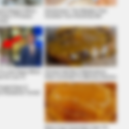
cline Begins When
Electricians: The Mistake That
hese 3 Phrases.
Doubles Your Electricity Bill
nes)
HABERION
re For Mature Audiences
Why Is This Sports Phot
 To Look Away When
Doctors Identify 5 Medications
d On Live Tv
Now Conected To Memory Decline
loated Near A
The Residents Turned
Brain Fog? Scientists Urge: Do