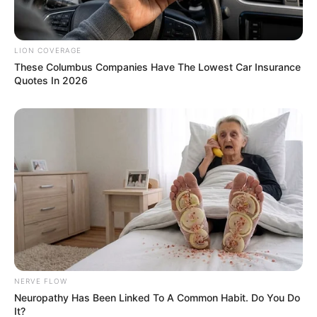
Drug Store!"
BOOSTARO
LION COVERAGE
These Columbus Companies Have The Lowest Car Insurance
Quotes In 2026
Sex Can Last 3 Hours Without Viagra, Try This
Recipe!
BOOSTARO
NERVE FLOW
Neuropathy Has Been Linked To A Common Habit. Do You Do
It?