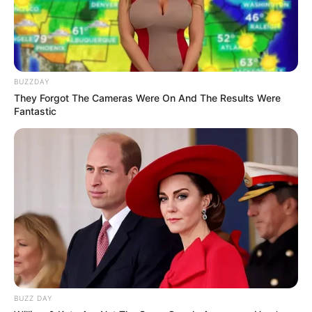
BUZZDAY
Britney Spears' Look Has Changed — Here's Why
They Forgot The Cameras Were On And The Results Were
BRAINBERRIES
Fantastic
Take A Look At Demi Moore's Most Iconic And
Provocative Roles
BRAINBERRIES
BUZZ DAY