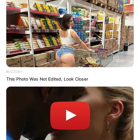
Do You Know What Crohn's Disease Is? Take A
Look!
BUZZDAY
BUZZDAY
This Photo Was Not Edited, Look Closer
Remember Albert? You Better Sit Down Before You
See Him Today
BUZZDAY