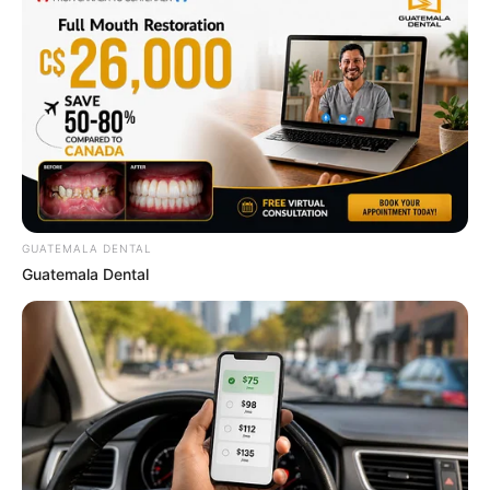
The Videos Of Hillary Clinton That Stunned
Everyone
BUZZDAY
GUATEMALA DENTAL
Guatemala Dental
7 Times Stronger Than Viagra! "It Is Sold In Every