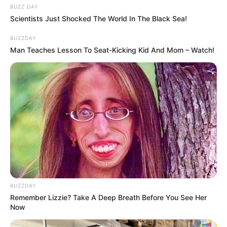
BUZZ DAY
Scientists Just Shocked The World In The Black Sea!
BUZZDAY
Man Teaches Lesson To Seat-Kicking Kid And Mom – Watch!
Surgeons: This Simple Method Ends Joint Pain &
Arthritis! Try It!
FORGE BODY
Groom Splits Pants In Viral Wedding Photo
Disaster!
BUZZDAY
BUZZDAY
Remember Lizzie? Take A Deep Breath Before You See Her
Now