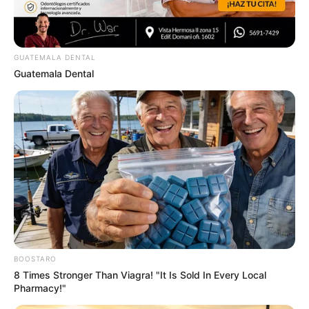
They're Unbearable! 9 Movie Characters You
Probably Remember
GUATEMALA DENTAL
BRAINBERRIES
Guatemala Dental
17 Astonishingly Beautiful Cave Churches
BOOSTARO
8 Times Stronger Than Viagra! "It Is Sold In Every Local
BRAINBERRIES
Pharmacy!"