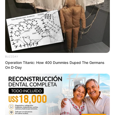
This Movie Is The Main Reason Ukraine Has Not
Lost To Russia
BUZZDAY
BRAINBERRIES
Operation Titanic: How 400 Dummies Duped The Germans
On D-Day