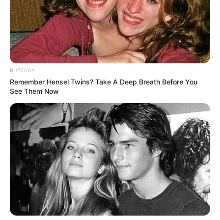
มานสวยๆ งามๆ ตามเเฟชั่นเเบบกุ๊กกิ๊กอาโนเนะ แต่คุณมี
อารมณ์อ่อนไหว วิตกกังวลใจต่อคำพูด เสียงวิพากษ์วิจารณ์
ของผู้อื่น
BUZZDAY
Remember Hensel Twins? Take A Deep Breath Before You
See Them Now