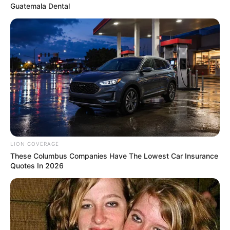
Guatemala Dental
ชุดนอน หนายาว
คุณชอบความอบอุ่น เเละมีความคิดเป็นผู้
LION COVERAGE
หลักผู้ใหญ่ ในแบบอนุรักษ์นิยม ชอบพึ่งพาความรู้ความ
These Columbus Companies Have The Lowest Car Insurance
สามารถของตนเองมากกว่าขอความช่วยเหลือจากผู้อื่น
Quotes In 2026
ชอบที่จะท่องเที่ยวผจญภัยไปตามธรรมชาติ
ชุดนอน เเบบเด็ก
คุณชอบเเสดงตัวเป็นเด็กขี้อ้อน แบบ
ต้องการให้ผู้อื่นเอาอกเอาใจ ช่างคิด ช่างฝัน สร้างสรรค์วิ