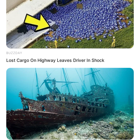
BUZZDAY
Lost Cargo On Highway Leaves Driver In Shock
Arthrologist Begs To Stop Buying Knee Braces -
Do This Instead
FORGE BODY