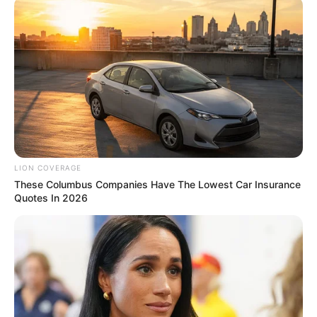
Gina Carano Finally Admits What Some Suspected
LION COVERAGE
All Along
These Columbus Companies Have The Lowest Car Insurance
BRAINBERRIES
Quotes In 2026