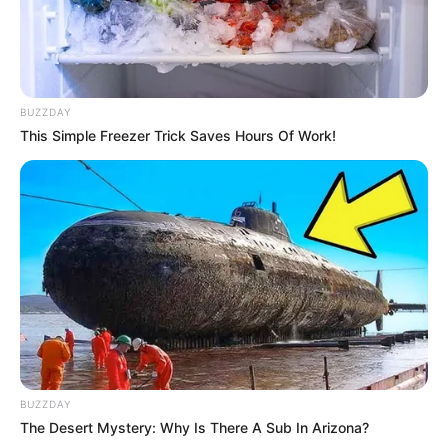
Who Will Take On The Iconic Role Next? Bond
Casting Rumors
BUZZDAY
BRAINBERRIES
This Simple Freezer Trick Saves Hours Of Work!
เรื่องอื่นๆ ที่น่าสนใจ
BUZZDAY
The Desert Mystery: Why Is There A Sub In Arizona?