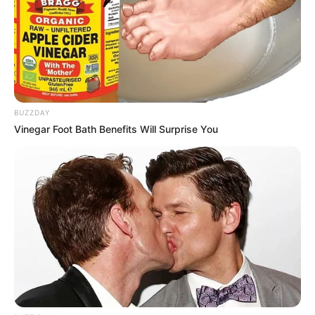
ชุดนอน เสื้อยืด
คุณชอบความอิสระ เรียบง่าย สะดวก
สบาย มีความโอบอ้อมอารีต่อผู้คนรอบข้าง โดยเฉพาะ การ
มีมนุษย์สัมพันธ์ดีกับผู้ที่อ่อนวัยกว่า คุณมักมองโลกในแง่ดี
BUZZDAY
หรือมักมองตามความจริงของชีวิต
Vinegar Foot Bath Benefits Will Surprise You
ชุดนอน กางเกงขายาว
คุณต้องการความอบอุ่นมั่นคง มี
ความเชื่อมั่นในชีวิต มีความเป็นตัวของตัวเอง มักชอบลงมือ
ปฏิบัติงานด้วยตนเองมากกว่าร้องขอความช่วยเหลือจากผู้
อื่น มีความพร้อมเเละตื่นตัวอยู่เสมอ โดยเฉพาะความรับ
ผิดชอบในหน้าที่การงาน