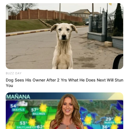
BUZZ DAY
The Bodyguard's Hidden Bloopers Revealed
Dog Sees His Owner After 2 Yrs What He Does Next Will Stun
You
BRAINBERRIES