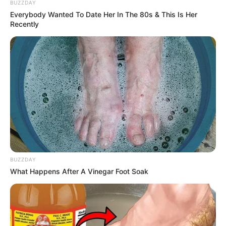
BUZZDAY
Everybody Wanted To Date Her In The 80s & This Is Her
Recently
BUZZDAY
What Happens After A Vinegar Foot Soak