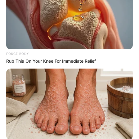
ชุดนอน กางเกงขาสั้น
คุณชอบความเรียบง่าย สะดวก
สบายในการใช้ชีวิต คุณมีมนุษย์สัมพันธ์ที่ดี กับเพื่อนฝูง
เเละผู้อื่น มักมองโลกในแง่ความเป็นจริงของสังคม ชอบ
ความสนุกสนานรื่นเริง
FORGE BODY
แก้ผ้านอน
คุณมีความเชื่อมั่นในตัวเองสูง มีความสนใจของ
Rub This On Your Knee For Immediate Relief
สรีระร่างกายตามส่วนโค้งส่วนเว้า และความสวยงามของ
ร่างกายตัวเองและคนรอบข้าง แบบที่เย้ายวนใจ โดยเฉพาะ
ในอารมณ์รักความอิสระเสรี
ขอบคุณข้อมูลจาก Teenpath.net
ขอบคุณภาพจาก อินเตอร์เน็ต
ชุดนอน
ดูดวง
ทายนิสัย
ทายนิสัยชุดนอน
นอน