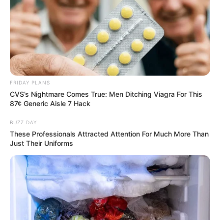
FRIDAY PLANS
CVS’s Nightmare Comes True: Men Ditching Viagra For This
87¢ Generic Aisle 7 Hack
Have You Seen Her GRWM? She Inspires Millions
BUZZ DAY
BRAINBERRIES
These Professionals Attracted Attention For Much More Than
Just Their Uniforms