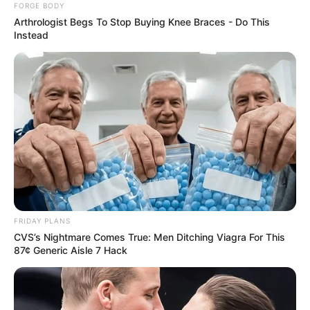
FORGE BODY
Arthrologist Begs To Stop Buying Knee Braces - Do This
Instead
ทายนิสัยจากชุดนอน
FRIDAY PLANS
CVS’s Nightmare Comes True: Men Ditching Viagra For This
87¢ Generic Aisle 7 Hack
ชุดนอน บางเบา
คุณชอบความเซ็กซี่เร้าอารมณ์ มีอารมณ์
คลาสสิคสุนทรี รักความสวยงาม เเต่ก็อาจจะอ่อนไหว ชอบ
ทำตัวขี้น้อยใจไปบ้าง มักแสดงความยั่วยวน ให้เพศตรงข้าม