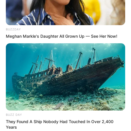
10 Tallest Women You Won't Believe Exist
BUZZDAY
BRAINBERRIES
Meghan Markle's Daughter All Grown Up — See Her Now!
BUZZ DAY
The Influencer Who Went Viral For Inspiring
They Found A Ship Nobody Had Touched In Over 2,400
GRWMs
Years
BRAINBERRIES