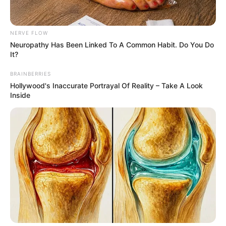
การนอนหลับให้เพียงพอจะดีต่อสุขภาพมากๆ และเวลา
นอน คุณใส่
ชุดนอน
แบบไหนกันครับ รู้เปล่าว่า
ชุดนอน
ที่
ใส่นั้น สามารถบ่งบอกนิสัยใจคอของคุณได้เป็นอย่างดี จะ
NERVE FLOW
แม่นขนาดไหน ห้ามพลาด
Neuropathy Has Been Linked To A Common Habit. Do You Do
It?
BRAINBERRIES
Hollywood's Inaccurate Portrayal Of Reality – Take A Look
Inside