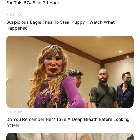
For This 87¢ Blue Pill Hack
Out
BRAINBERRIES
BUZZ DAY
Suspicious Eagle Tries To Steal Puppy - Watch What
Happened
The Rarest And Most Valuable Card In The Whole
World
BRAINBERRIES
BUZZDAY
Do You Remember Her? Take A Deep Breath Before Looking
At Her