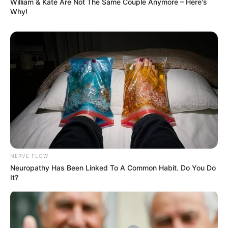
William & Kate Are Not The Same Couple Anymore – Here's
Why!
Olena Zelenska's Life Changed Overnight
BRAINBERRIES
NERVE FLOW
Neuropathy Has Been Linked To A Common Habit. Do You Do
It?
Iconic '90s Entertainment Couples We'll Never
Forget
BRAINBERRIES