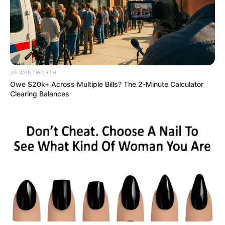
JG WENTWORTH
Owe $20k+ Across Multiple Bills? The 2-Minute Calculator
Clearing Balances
6. น้ำพุ น้ำตกจำลอง
หากตกแต่งบ้านด้วยน้ำพุ หรือน้ำตก
ไว้ในบริเวณบ้านจะช่วยเสริม ฮวงจุ้ย และกระตุ้น การไหล
เวียนของพลังชีวิต ทำให้โชคลาภเข้าบ้านแก้ไขความหยุดนิ่ง
เพิ่มบารมี ความมั่นคง และเสริมอารมณ์จิตใจคนในบ้าน