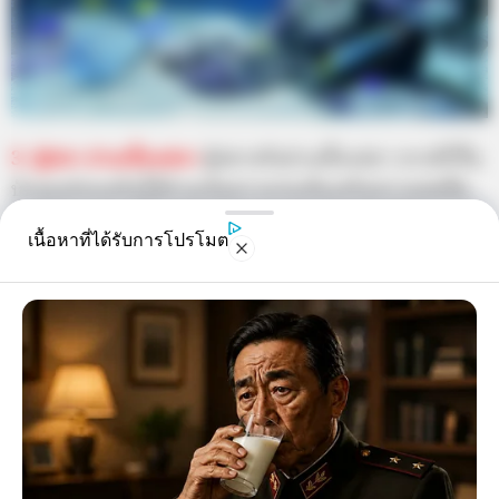
3. ตู้ปลา อ่างเลี้ยงปลา
ตู้ปลาหรืออ่างเลี้ยงปลา หากมีไว้ใน
บ้านจะช่วยเสริมให้บ้านเกิดความร่มเย็นเสริมความสดชื่น
กระชุ่มกระชวย ให้พลังแก่จิตวิญญาณช่วยเรียกโชคลาภ
เนื้อหาที่ได้รับการโปรโมต
เงินทอง ก่อให้เกิดความอุดมสมบูรณ์ในบ้านตู้ปลาช่วยแก้ไข
ความหยุดนิ่งและแห้งแล้ง