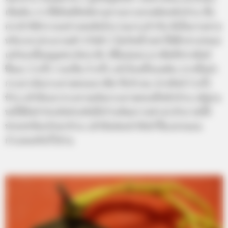
เป็นต้น การใช้ยันต์สิงห์คาบดาบมาแขวนติดหน้าบ้าน นั้น
ควรมี พิธีกรรมอย่างคนจีนโบราณกระทำกัน คือในยามขาล
หรือเวลาประมาณตี 3 ถึงตี 5 ไม่เกินนี้ (อย่าให้ฟ้าสางก่อน)
เตรียมเนื้อหมูสดๆ ดิบๆ สัก 3ชิ้นย่อมๆ มาเช็ดที่ปากสิงห์
ชิ้นละ 3 ครั้ง รวมเป็น 9 ครั้ง แล้วโยนทิ้งบนดิน จากนั้นนำ
กระดาเงินกระดาษทองมาเช็ด ที่บริเวณ ปากสิงห์ 3 ครั้ง
ช้าๆ แล้วจึงเผากระดาษเงินกระดาษทองที่หน้าบ้าน อธิฐาน
ขอให้สิงห์ ช่วยงับช่วยจับสิ่งร้ายอันตรายต่างๆ ด้วย ขอให้
ช่วยปกป้องรักษาบ้าน แล้วจึงค่อยยำสิงห์ ขึ้นแขวนบน
กำแพงหรือรั้วบ้าน