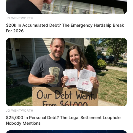
MEDVI
JG WENTWORTH
$20k In Accumulated Debt? The Emergency Hardship Break
For 2026
Feeling Tired? Here's The Trick To Perform Better
MEDVI
JG WENTWORTH
$25,000 In Personal Debt? The Legal Settlement Loophole
Nobody Mentions