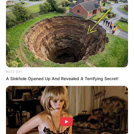
Paying $500/Mo In Debt Interest? You Are Getting
Ruthlessly Fleeced
JG WENTWORTH
BUZZ DAY
A Sinkhole Opened Up And Revealed A Terrifying Secret!
Arthrologist Begs To Stop Buying Knee Braces -
Do This Instead
FORGE BODY