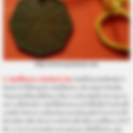
http://www.pramool.com
2. ยันต์โป๊ยข่วย หรือยันต์ 8 ทิศ
ยันต์นี้เรียกอีกชื่อหนึ่งว่า
ยันต์ปากัวก็ได้เช่นกัน ยันต์โป๊ยข่วย หรือ ยันต์ 8 ทิศเป็น
วัตถุมงคลที่นิยมใช้กันมากในการแก้ฮวงจุ้ยได้ หลากหลาย
เพราะเชื่อถือกันว่า ยันต์โป๊ยข่วยจะแผ่รังสีไปได้กว้างไกลทั้ง
แปดทิศ จึงสามารถป้องกันและสะท้อนพลังร้ายๆ ต่างๆ ให้
หักเหไปทางอื่น มิสามารถเข้าบ้านได้ พิธีกรรมที่พึงกระทำก็
คือ การหากระดาษเงินกระดาษทองมาเช็ดโป๊ยข่วย แล้ว