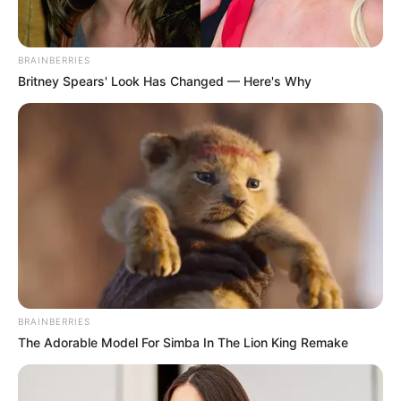
BRAINBERRIES
Britney Spears' Look Has Changed — Here's Why
Why this ordinary drink is the secret to feeling
your best every day
CTA FAVORITE
BRAINBERRIES
The Adorable Model For Simba In The Lion King Remake