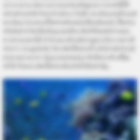
เผากระดาษ เงินกระดาทองก่อนอธิษฐานภาวนาขอให้โป๊
ยข่วยช่วยปกปักรักษาบ้านด้วย ถ้ารู้จัก พระจีนจะขอน้ำมนต์
พระจีนมาประพรมโป๊ยข่วยสักหน่อยก็ดีเหมือนกัน โป๊ยข่วย
หรือยันต์ 8 ทิศเป็นวัตถุมงคลที่ควรติดไว้กันพลังร้ายของ
ทางสามแพร่งได้ ถ้าบ้านตรงข้ามมีประตูตรงกับเราอย่างที่
เรียกว่า ประตูเล้งกัน ก็ควรติดโป๊ยข่วยไว้ หรือถ้าหน้าบ้านมี
สะพานตรงมาหา มีมุมแหลมคมของ ตึกฝั่งตรงข้ามชี้พุ่ง
เข้าใส่ ก็สมควรติดโป๊ยข่วยป้องกันไว้เป็นสำคัญ