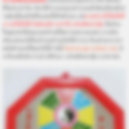
ความเชื่อของคนจีน
มีเรื่องของฮวงจุ้ยเข้ามาเกี่ยวข้องใน
ชีวิตประจำวัน เรียกได้ว่าแทบทุกอย่างรอบตัวต้องยึดหลักฮ
วงจุ้ยเพื่อเสริมสิริมงคลให้กับตัวเอง แต่
บางอย่างก็เป็นสิ่งที่
เราแก้ไขไม่ได้ จึงต้องมีการหาวิธี แก้เคล็ดฮวงจุ้ย
ซึ่งส่วน
ใหญ่จะนำสิ่งของแต่งบ้านที่มีความหมายมงคล มาเสริม
เติมแต่งลงไปในบริเวณบ้านหรือที่ทำงาน ก็จะช่วยบรรเทา
พลังด้านลบให้ออกไปได้ วันนี้
Horoscope.mthai.com
มี
เกร็ดเคล็ดลับ 9 อย่างที่นำมา แก้เคล็ดฮวงจุ้ย มาฝากค่ะ