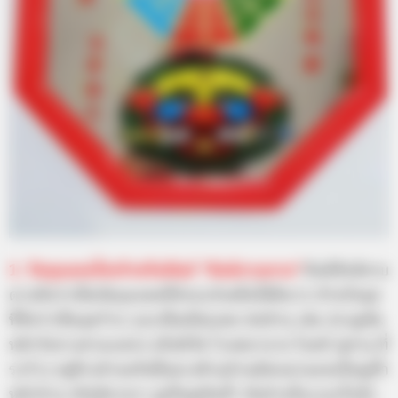
1. วัตถุมงคลไซเท้าหรือยันต์ “สิงห์คาบดาบ”
ยันต์สิงห์คาบ
ดาบถือว่าเป็นวัตถุมงคลที่ช่วยแก้เคล็ดได้ดีมาก สำหรับจุด
ที่ถือว่าเป็นจุดร้าย และเป็นอัปมงคล ต่อบ้าน เช่น ประตูหัน
หน้ารับทางสามแพร่ง หรือมีวัด โรงพยาบาล โบสถ์ สุสาน ที่
รกร้าง อยู่ข้างบ้านหรือฝั่งตรงข้ามบ้านมีสะพานลอยใหญ่ค้ำ
หน้าบ้าน หรือมีอาคาร สูงใหญ่ยันค้ำ ยันบ้านในระยะใกล้ๆ