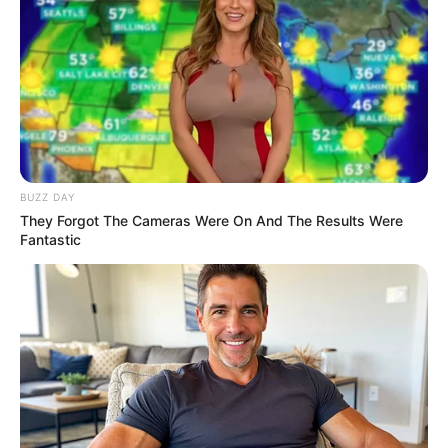
9. รูปปั้น หุ่นจำลอง
หากมีรูปปั้น หุ่นจำลองไว้ในบ้านจะช่วย
เสริมโชคลาภบารมีช่วยให้มีความสมดุลกลมกลืน แก้ไข
ความหยุดนิ่งของอิทธิพลจากดวงชะตาและพลังร้ายใน
สถานที่นั้นๆ
ติดตามดวงอื่นๆได้ที่ :
Horoscope.mthai.com
BUZZ DAY
สิ่งของเสริมมงคล
ฮวงจุ้ย
เสริมมงคล
แก้เคล็ดฮวงจุ้ย
They Forgot The Cameras Were On And The Results Were
Fantastic
แก้ไขฮวงจุ้ย
ABOUT THE AUTHOR