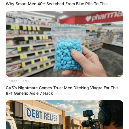
Why Smart Men 40+ Switched From Blue Pills To This
5. ระฆังลม กระดิ่ง
การแก้อีกหนึ่งวิธี คือ การแขวนระฆัง
ลมหรือกระดิ่งไว้หน้าบ้านเพื่อช่วยเพิ่มพลัง ความสดใส
เสริมความมีชีวิตชีวาในบ้านแก้จุดอับรับเคราะห์ของบ้าน
เรียกโชคลาภ เงินทอง เป็นวิธีแก้เคล็ดอีกอย่างที่ช่วยเสริม
โชคลาภให้กับเจ้าของบ้านหรือ ผู้อยู่อาศัยในบ้านได้
FRIDAY PLANS
CVS’s Nightmare Comes True: Men Ditching Viagra For This
87¢ Generic Aisle 7 Hack