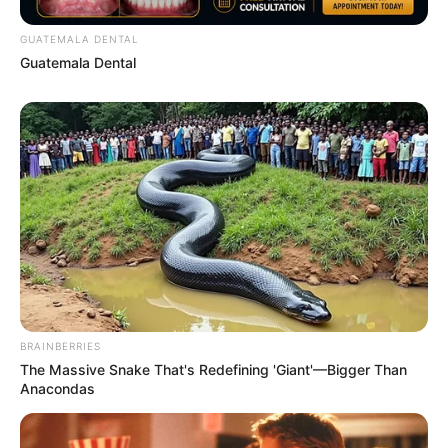
GUATEMALA DENTAL
Guatemala Dental
Why everything you thought you knew about water
might be wrong
CTA LOVE
BRAINBERRIES
The Massive Snake That's Redefining 'Giant'—Bigger Than
Anacondas