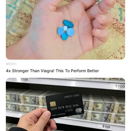
Men, You Don't Need Viagra If You Do This Once A
Day
MEDVI
MEDVI
4x Stronger Than Viagra! This To Perform Better
This Trick Will Give You An Erection At Any Age