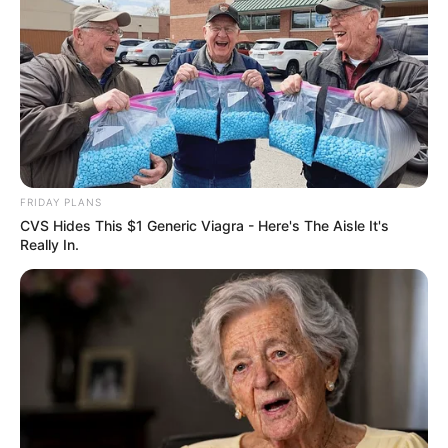
Age: Just Stop Drinking These 3 Beverages
NEUROMIND PRO
FRIDAY PLANS
CVS Hides This $1 Generic Viagra - Here's The Aisle It's
Really In.
Pfizer's Worst Nightmare: Men Canceling $80
Prescriptions For This 87¢ Blue Pill Hack
FRIDAY PLANS