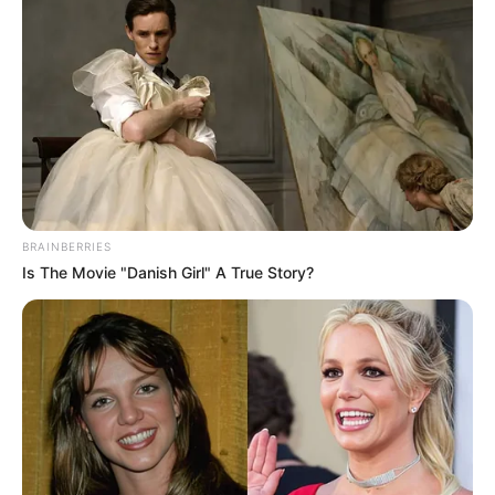
A Look Inside
BRAINBERRIES
BRAINBERRIES
Is The Movie "Danish Girl" A True Story?
Why Big Bang Theory Fans Despise These 8
Characters
BRAINBERRIES