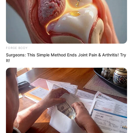
กับบ้านและผู้อยู่อาศัยนอกจาก นี้กระจกเงายังช่วยแก้ไข
ความนิ่ง จุดอับ และความหม่นมัวของบ้านการติด
กระจกเงาจะช่วยแก้ให้ดีขึ้น
FORGE BODY
Surgeons: This Simple Method Ends Joint Pain & Arthritis! Try
It!
8. ต้นไม้
การปลูกต้นไม้ในบริเวณบ้านจะช่วยเสริมความ