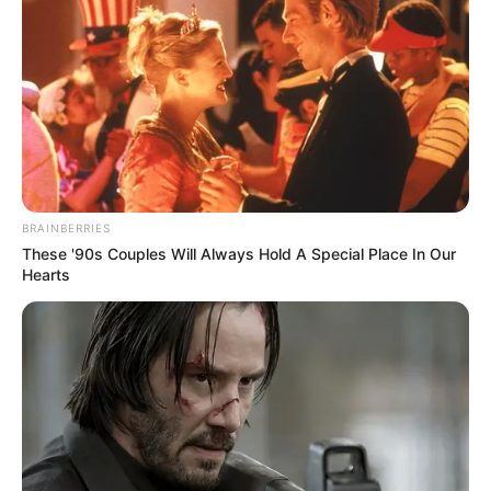
Shocking Turn Of Event: Actors Who Pursued
Controversial Careers
BRAINBERRIES
BRAINBERRIES
These '90s Couples Will Always Hold A Special Place In Our
Hearts
Why this ordinary drink is the secret to feeling