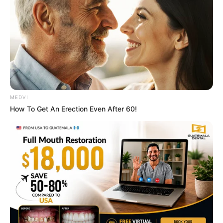
Unveiling Hypocrisy: 15 Taboos The Bible
Condemns!
BRAINBERRIES
Remember This Kick-Ass Star? See His Shocking
Transformation
BRAINBERRIES
MEDVI
How To Get An Erection Even After 60!
The Truth Will Finally Set Gina Carano Free
BRAINBERRIES