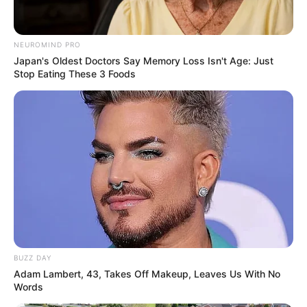
NEUROMIND PRO
Japan's Oldest Doctors Say Memory Loss Isn't Age: Just
Stop Eating These 3 Foods
Stop Waiting In Line: The 87¢ Generic Viagra Is
Actually "Self-Serve" In Aisle 7
FRIDAY PLANS
BUZZ DAY
Adam Lambert, 43, Takes Off Makeup, Leaves Us With No
Words