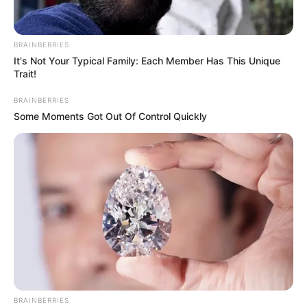
BRAINBERRIES
It's Not Your Typical Family: Each Member Has This Unique
Trait!
BRAINBERRIES
Some Moments Got Out Of Control Quickly
He Rewrote His Love Life In 15 Minutes—Wife's
Shock Says It All
DIRECTMAX
BRAINBERRIES