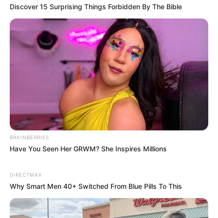
Discover 15 Surprising Things Forbidden By The Bible
50+ Man's Ultimate Comeback: 36-Hour Power,
Zero Weakness
DIRECTMAX
BRAINBERRIES
Have You Seen Her GRWM? She Inspires Millions
DIRECTMAX
Why Smart Men 40+ Switched From Blue Pills To This
Japan's Oldest Doctors Say Memory Loss Isn't