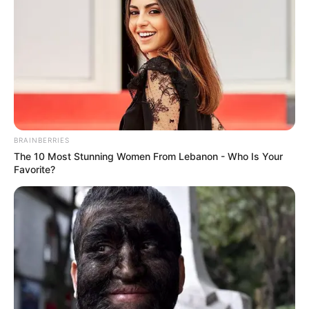
Why this ordinary drink is the secret to feeling
your best every day
CTA FAVORITE
BRAINBERRIES
The 10 Most Stunning Women From Lebanon - Who Is Your
Favorite?
How Does "Darkest Hour" Spotted Secrets That No
One Knew?
BRAINBERRIES