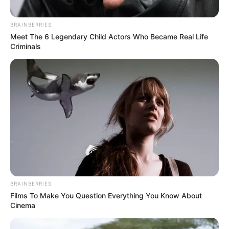
BUZZDAY
BRAINBERRIES
Meet The 6 Legendary Child Actors Who Became Real Life
Criminals
Walgreens Hides This $1 Generic Viagra - Here's
The Aisle It's Really In.
FRIDAY PLANS
BRAINBERRIES
Films To Make You Question Everything You Know About
Cinema