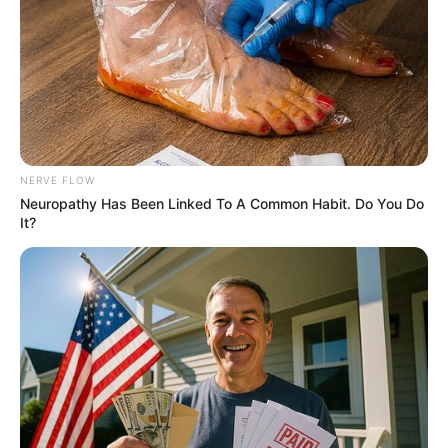
Blood Sugar Is Not From Sweets! Meet The Main
Enemy Of Blood Sugar
GLYCOGEN SUPPORT
Take A Look At Demi Moore's Most Iconic And
Provocative Roles
BRAINBERRIES
NERVE FLOW
Neuropathy Has Been Linked To A Common Habit. Do You Do
It?
Men, You Don't Need Viagra If You Do This Once A