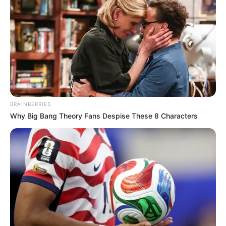
FORGE BODY
BRAINBERRIES
Why Big Bang Theory Fans Despise These 8 Characters
This Video Always Makes You Laugh, You Go Back
And Watch Again
BUZZ DAY