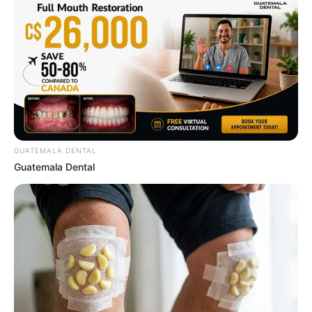
This Trick Will Give You An Erection At Any Age
MEDVI
GUATEMALA DENTAL
Guatemala Dental