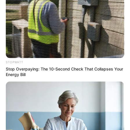
If You Owe $20,000 Across 4 Credit Cards, Stop
Sending 4 Separate Checks
STOPWATT
JG WENTWORTH
Stop Overpaying: The 10-Second Check That Collapses Your
Energy Bill