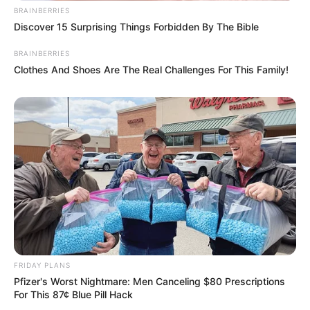
BRAINBERRIES
Discover 15 Surprising Things Forbidden By The Bible
BRAINBERRIES
Clothes And Shoes Are The Real Challenges For This Family!
ดวงรายวัน 2 กันยายน 2565
2 ก.ย. 2022
FRIDAY PLANS
Pfizer's Worst Nightmare: Men Canceling $80 Prescriptions
For This 87¢ Blue Pill Hack