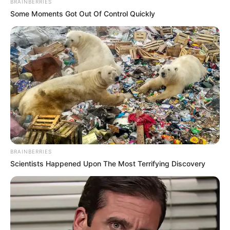
BRAINBERRIES
Some Moments Got Out Of Control Quickly
Homeowners: The Hidden Breaker Bleed That
Triples Your Power Bill
STOPWATT
BRAINBERRIES
Scientists Happened Upon The Most Terrifying Discovery