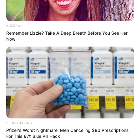
เลข
8
หมายถึง ราบรื่นมั่นคง ร่ำรวย ยิ่งใหญ่ไม่สิ้นสุด
เลข
9
หมายถึง ยั่งยืน ยาวนาน ก้าวหน้า
BUZZDAY
Remember Lizzie? Take A Deep Breath Before You See Her
Now
เลข
0
หมายถึง ไม่สิ้นสุด
ขอบคุณข้อมูลจาก หนังสือไขรหัสลับด้วยฮวงจุ้ย
ดูดวง
ดูดวงตัวเลข
ดูดวงฮวงจุ้ย
ตัวเลข
ตัวเลขกับฮวงจุ้ย
ศาสตร์ฮวงจุ้ย
ฮวงจุ้ย
ฮวงจุ้ยตัวเลข
เลข
FRIDAY PLANS
Pfizer's Worst Nightmare: Men Canceling $80 Prescriptions
For This 87¢ Blue Pill Hack