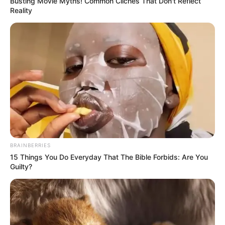
Busting Movie Myths! Common Clichés That Don't Reflect
Reality
ดวงรายวัน 9 กันยายน 2565
9 ก.ย. 2022
BRAINBERRIES
15 Things You Do Everyday That The Bible Forbids: Are You
Guilty?