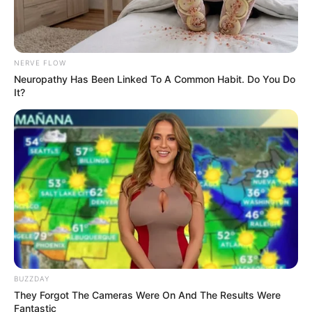
ดวงรายวัน 30 สิงหาคม 2565
30 ส.ค. 2022
NERVE FLOW
แสดงความเห็นบน Facebook
Neuropathy Has Been Linked To A Common Habit. Do You Do
It?
ดูดวงแม่นๆ ยอดนิยม
ดวงรายวัน 14 กันยายน 2565
14 ก.ย. 2022
ดวงรายวัน 13 กันยายน 2565
BUZZDAY
13 ก.ย. 2022
They Forgot The Cameras Were On And The Results Were
Fantastic