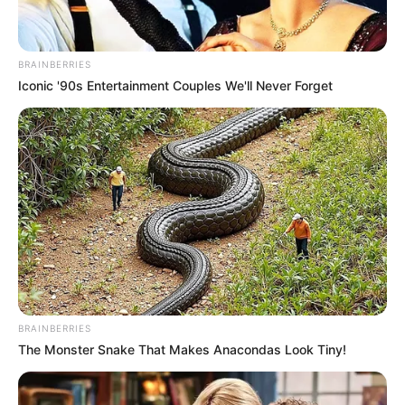
BRAINBERRIES
Iconic '90s Entertainment Couples We'll Never Forget
The Videos Of Hillary Clinton That Stunned
Everyone
BUZZDAY
BRAINBERRIES
The Monster Snake That Makes Anacondas Look Tiny!
Knee Arthritis: A Simple Tip For Pain Relief