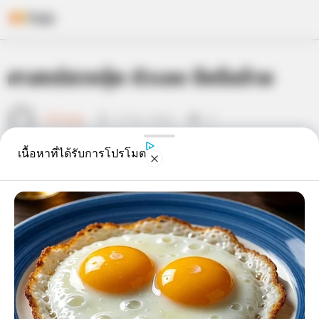
Skip
ศาสตร์ฮวงจุ้ย ตัวเลข ดีหรือร้าย
to
content
เจ้าหมอดู
27 มิ.ย. 2014
8
เนื้อหาที่ได้รับการโปรโมต
แชร์
ในศาสตร์ฮวงจุ้ย
ตัวเลข
ทุกตัวมีทั้งความหมายที่ดีและร้าย
ซึ่งมีความหมายเฉพาะตัวแฝงไว้ด้วยความลี้ลับมหัศจรรย์