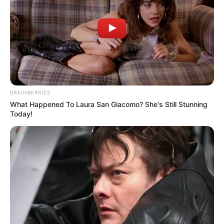
Pick A Ring And Nail Shape To Reveal Your
Darkest Secrets!
BUZZDAY
Cameras In Columbus Record Scary Encounters
With Animals!
BUZZDAY
BRAINBERRIES
What Happened To Laura San Giacomo? She's Still Stunning
Today!
Co-stars Who Lost Control While Kissing Each
Other