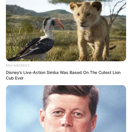
Neuropathy Has Been Linked To A Common Habit.
Do You Do It?
NERVE FLOW
BRAINBERRIES
Disney’s Live-Action Simba Was Based On The Cutest Lion
Cub Ever