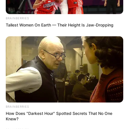
BRAINBERRIES
Could Everyday Habits Affect Your Joint Comfort?
Tallest Women On Earth — Their Height Is Jaw-Dropping
JOINT CARE
Owe $20k+ Across Multiple Bills? The 2-Minute
BRAINBERRIES
Calculator Clearing Balances
How Does "Darkest Hour" Spotted Secrets That No One
Knew?
JG WENTWORTH