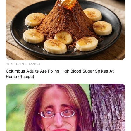
ตัวเลข
ที่สัมพันธ์กับ ศาสตร์ฮวงจุ้ย
เลข
1
หมายถึง เริ่มต้น เอกเทศ ได้รับความนิยมน้อย แต่
ไม่ใช่โชคร้าย
เลข
2
หมายถึง เมตตา อ่อนไหว มีชีวิต
เลข
3
หมายถึง อุบัติเหตุ พลัดพราก
GLYCOGEN SUPPORT
Columbus Adults Are Fixing High Blood Sugar Spikes At
เลข
4
หมายถึง รอบข้าง มีสัมพันธ์ไมตรี
Home (Recipe)
เลข
5
หมายถึง ความสมดุล เป็นกลาง
เลข
6
หมายถึง มั่งคั่ง ร่ำรวย
เลข
7
หมายถึง อุปสรรค แตกแยก