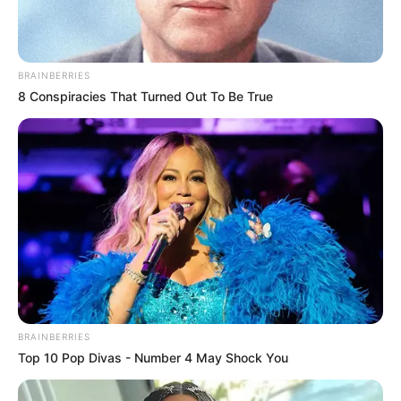
Guatemala Dental
GUATEMALA DENTAL
BRAINBERRIES
8 Conspiracies That Turned Out To Be True
Arthrologist Begs To Stop Buying Knee Braces -
Do This Instead
FORGE BODY
BRAINBERRIES
Top 10 Pop Divas - Number 4 May Shock You