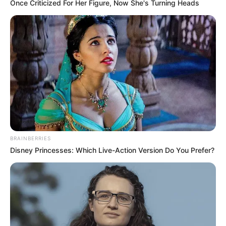
Pills For These 4x Stronger Pills
Once Criticized For Her Figure, Now She's Turning Heads
MEDVI
BRAINBERRIES
Disney Princesses: Which Live-Action Version Do You Prefer?
Paying $500/Mo In Debt Interest? You Are Getting
Ruthlessly Fleeced
JG WENTWORTH