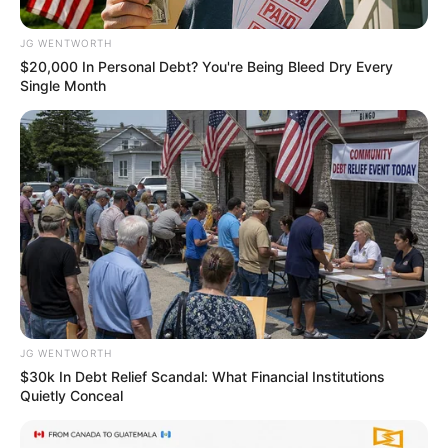
Day
MEDVI
JG WENTWORTH
$20,000 In Personal Debt? You're Being Bleed Dry Every
Single Month
4x Stronger Than Viagra! This To Perform Better
MEDVI
JG WENTWORTH
$30k In Debt Relief Scandal: What Financial Institutions
Quietly Conceal