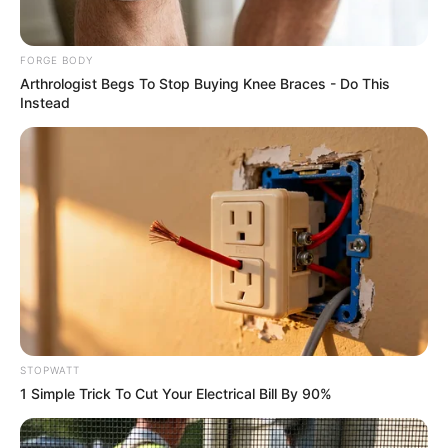
Men 45+ Are Trying This To Perform Better
MEDVI
FORGE BODY
Arthrologist Begs To Stop Buying Knee Braces - Do This
Instead
Walgreens Hides This $1 Generic Viagra - Here's
The Aisle It's Really In.
FRIDAY PLANS
STOPWATT
1 Simple Trick To Cut Your Electrical Bill By 90%