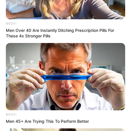
น้อยแค่ไหนก็ไม่มีวันหลุดรอดสายตา
19.
ถ้ามีอาหารแปลกใหม่วางอยู่ตรงหน้าต่อให้ไม่รู้ว่าทำจาก
อะไร แค่บอกว่ากินได้ ฉันก็ต้องขอชิมสักนิด
MEDVI
20.
ฉันชอบสีสันหลากหลายในโทนพาสเทล เช่น สีกุหลาบ
Men Over 40 Are Instantly Ditching Prescription Pills For
These 4x Stronger Pills
สีเหลืองบัตเตอร์คัพ
MEDVI
Men 45+ Are Trying This To Perform Better