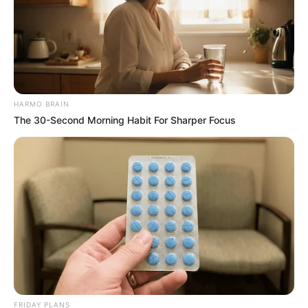
Iconic '90s Entertainment Couples We'll Never
Forget
BRAINBERRIES
HARMO BRAIN
The 30-Second Morning Habit For Sharper Focus
The Bodyguard's Hidden Bloopers Revealed
BRAINBERRIES
FRIDAY PLANS