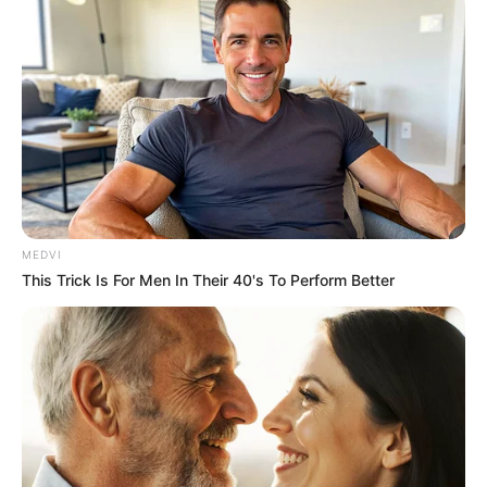
ลองมาดูเฉลยกันค่ะ
ถ้าคุณตอบ 1, 2, 3, 4 และ 5 :
สาวร้อนฉ่าแบบคุณจะเปล่ง
ประกายเสน่ห์อันเดือดพล่านในชุดสีสดใส เปิดนิด เว้า
หน่อย ดึงดูดทุกสายตาให้เหลียวมาจับจ้อง อย่าลืมเลือก
เครื่องประดับเป็นพวกทับทิม โกเมน อำพัน แล้วก็ทองคำ
MEDVI
จะได้เสริมราศีให้คุณโดดเด่นในทุกมุมมอง
This Trick Is For Men In Their 40's To Perform Better
ถ้าคุณตอบ 6, 7, 8, 9 และ 10 :
สาวหวานอ่อนไหวอย่าง
คุณควรเลือกชุดผ้าซาตินหรือผ้าชีฟองที่เนื้อเบา ๆ พลิ้ว ๆ
แต่งหน้าในโทนอ่อน ๆ เป็นธรรมชาติเครื่องประดับก็น่าจะ
เป็นพวกไข่มุก อความารีน แล้วก็เครื่องเงินต่าง ๆ ลุคที่จะ
ทำให้คุณสะกดทุกสายตาก็คือนางเงือกสาวเจ้าสมุทร หรือ