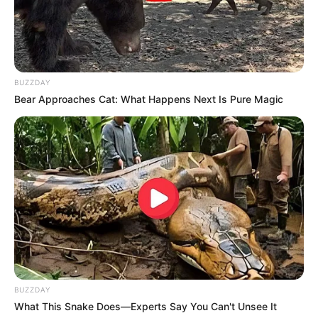
BUZZDAY
Bear Approaches Cat: What Happens Next Is Pure Magic
Co-stars Who Lost Control While Kissing Each
Other
BUZZDAY
BUZZDAY
What This Snake Does—Experts Say You Can't Unsee It