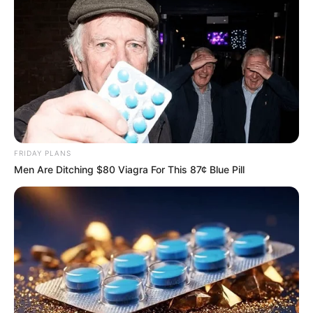
ข้อไหนบ้างที่ใช่ตัวคุณสุดๆ
1.
ฉันชอบทำนู่นทำนี่ทั้งวัน ทำให้อยู่เฉย ๆ เมื่อไหร่เฉาตาย
แน่ ๆ
2.
ฉันชอบชีวิตที่เข้มข้น ทั้งตู้เสื้อผ้ามีแต่ชุดสีสันจัดจ้านทั้ง
นั้น
FRIDAY PLANS
3.
โกรธแรง เกลียดแรง แต่ถ้ารักใครฉันก็ให้ได้ทุกอย่าง
Men Are Ditching $80 Viagra For This 87¢ Blue Pill
4.
สาวสวยอย่างฉันต้องเด่นที่สุด เป็นจุดสนใจในทุก ๆ งาน
5.
สีแดง สีส้ม สีทอง เป็นสามสีโปรดที่ไม่เคยหายไปจากตัว
ฉัน
6.
คนอย่างฉันบูชาความรักเป็นสิ่งที่สำคัญที่สุดในชีวิตนี้
7.
ให้นั่งฝันนั่งเพ้อหาเจ้าชายในนิยายรักทั้งวัน ฉันก็ทำได้
นะ
8.
รู้สึกนึกคิดอะไร โกรธ หัวเราะ ร้องไห้ก็ปล่อยออกมาง่าย