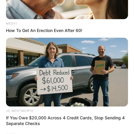
ลิตเติ้ลเมอร์เมดแสนหวาน
ถ้าคุณตอบ 11, 12, 13, 14 และ 15 :
สาวแกร่งแรงเกิน
ร้อยอย่างคุณต้องใส่ชุดที่ดูทะมัดทะแมงเน้นการเคลื่อนไหว
MEDVI
How To Get An Erection Even After 60!
ที่สะดวก ไม่ต้องมีพู่ระย้าหรือแต่งอะไรที่ฟูฟ่องมากมาย
เครื่องประดับก็เป็นพวกหยก มรกตหรือไม่ก็ลูกปัดไม้ต่าง ๆ
แต่งตัวออกแนวยิปซีนิด ๆ รับรอง… เจิด
ถ้าคุณตอบ 16, 17, 18, 19 และ 20 :
สาวชอบ
เปลี่ยนแปลงอย่างคุณไม่เคยหยุดอยู่กับอะไรเดิม ๆ เปลี่ยน
ทรงผมหรือสีผมไม่ซ้ำแบบ ถ้าจะเลือกชุดสักชุดควรเป็นชุด
ที่เอามาดัดแปลงได้หลาย ๆ แบบ แค่ดูเป็นพวกผ้าโปร่ง ๆ
เบา ๆ ก็เหมาะกับคุณสุด ๆ แล้ว ส่วนเครื่องประดับก็เหมาะ
กับพวกที่สะท้อนแสงวิบวับ เวลาแต่งหน้าก็เลือกสีประกายก
JG WENTWORTH
ลิตเตอร์สักหน่อย แค่นี้โดดเด่นไม่มีดับ
If You Owe $20,000 Across 4 Credit Cards, Stop Sending 4
Separate Checks
ขอบคุณข้อมูลจาก
Lisa