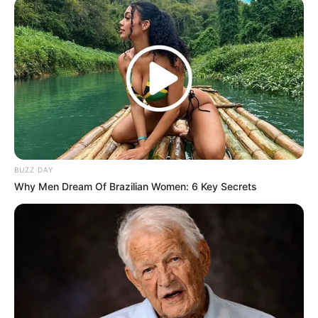
Men 45+ Are Trying This To Perform Better
MEDVI
BUZZ DAY
Why Men Dream Of Brazilian Women: 6 Key Secrets