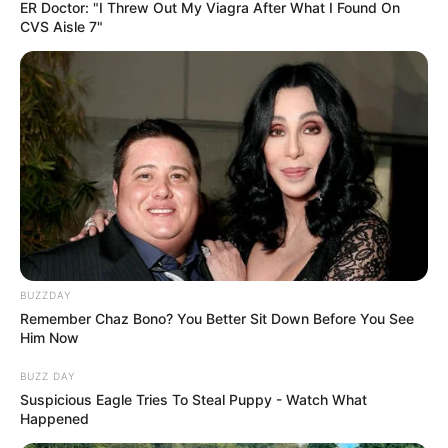
Walgreens Nightmare Comes True: Men Ditching
ER Doctor: "I Threw Out My Viagra After What I Found On
Viagra For This 87¢ Generic Aisle 7 Hack
CVS Aisle 7"
FRIDAY PLANS
BUZZDAY
Remember Chaz Bono? You Better Sit Down Before You See
Japan's Oldest Doctors Say Memory Loss Isn't
Him Now
Age: Just Stop Eating These 3 Foods
NEUROMIND PRO
BUZZ DAY
Suspicious Eagle Tries To Steal Puppy - Watch What
Happened