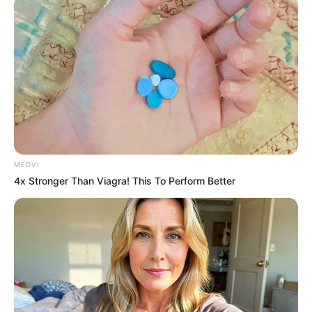
11.
ฉันชอบเลี้ยงสัตว์ ทำสวน ทำกับข้าวอยู่ง่าย ๆ ใกล้ชิด
ธรรมชาติ
12.
งานอดิเรกส่วนใหญ่เป็นพวกงานประดิดประดอยต่าง ๆ
ของใช้ทำมือเต็มบ้านไปหมด
13.
ฉันเป็นพวกโกรธยาก จุดเดือดต่ำสุด ๆ จนดูเผิน ๆ
เหมือนพวกเก็บกด
14.
ฉันอยู่บนโลกความเป็นจริงแบบสุดขั้วตรงเป๊ะเป็น
ไม้บรรทัด ยอมหักไม่ยอมงอ
MEDVI
4x Stronger Than Viagra! This To Perform Better
15.
ฉันชอบอยู่ในโลกส่วนตัวเล็ก ๆ อันแสนอบอุ่น เป็นคอม
ฟอร์ดโซนที่ห้ามเข้ามาก่อนได้รับอนุญาต
16.
สารพัดเรื่องท้าทายเรื่องดื่มเต้นเป็นอะไรที่ฉันจะไม่ยอม
พลาดไปเด็ดขาด
17.
ฉันเป็นคนช่างพูด การได้พูดคุยแลกเปลี่ยนความรู้กับ
คนอื่นจะทำให้ฉันได้ไอเดียเด็ด ๆ เสมอ
18.
เรื่องความละเอียดลออไม่มีใครสู้ฉันได้ จุดผิดพลาดเล็ก