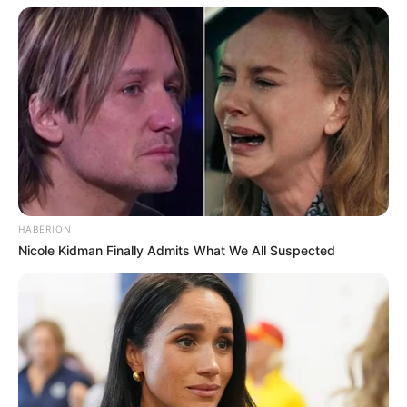
Discover What May Be Influencing Your Joint
Mobility
JOINT CARE
HABERION
Nicole Kidman Finally Admits What We All Suspected
Erase Joint Agony In 7 Days With This Simple
Trick! It's Genius
FORGE BODY