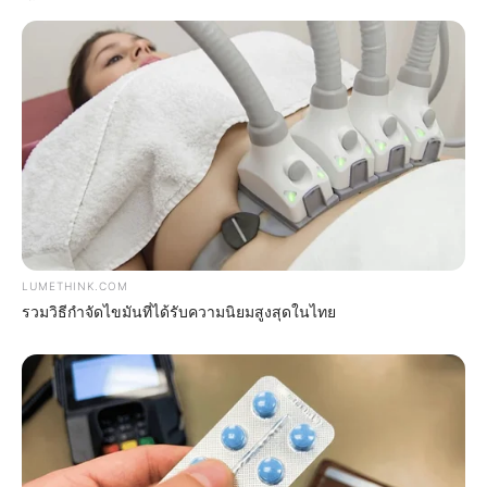
BRAINBERRIES
LUMETHINK.COM
Keep Forgetting Names And Where You Put
รวมวิธีกำจัดไขมันที่ได้รับความนิยมสูงสุดในไทย
Things?
HARMO BRAIN