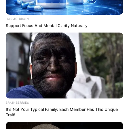
บุคลิกและอินเนอร์ของแต่ละคนแตกต่างกันค่ะ บางคน
ภายนอกอาจจะดูสวยและร้อนแรง แต่ภายในกลับเป็นสาว
ใสๆเรียบร้อย
แล้วคุณอยากรู้กันหรือเปล่าคะ ว่าความจริง
HARMO BRAIN
แล้วคุณเป็นสาวแบบไหน ?
แล้วจะแต่งสวยอย่างไรให้
Support Focus And Mental Clarity Naturally
เหมาะที่สุด วันนี้แม่หมอ แห่ง
Horoscop.mthai
มีเกมส์
ทายใจมาให้เล่นกันค่ะ รับรองว่าแม่นชัวส์
BRAINBERRIES
It's Not Your Typical Family: Each Member Has This Unique
Trait!