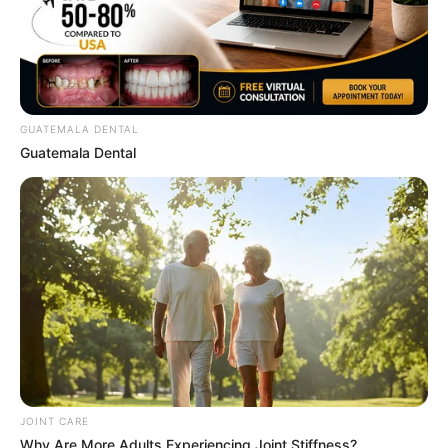
Why everything you thought you knew about water
might be wrong
CTA LOVE
GUATEMALA DENTAL
Guatemala Dental
2025’s Most Impactful Celebrity Farewells
BRAINBERRIES
JOINT CARE
Why Are More Adults Experiencing Joint Stiffness?