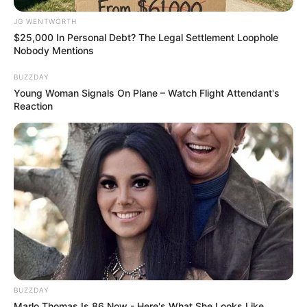
Sensational Seductress: Demi Moore's Most
Scandalous Performances
JG WENTWORTH
BRAINBERRIES
$25,000 In Personal Debt? The Legal Settlement Loophole
Nobody Mentions
BUZZDAY
Young Woman Signals On Plane – Watch Flight Attendant's
Reaction
Will You Survive? 10 Things To Keep In Your
Emergency Kit
BRAINBERRIES
BUZZDAY
Marlo Thomas Is 86 Now - Here's What She Looks Like