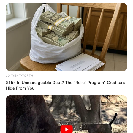
Groom Splits Pants In Viral Wedding Photo
Disaster!
BUZZDAY
JG WENTWORTH
$15k In Unmanageable Debt? The "Relief Program" Creditors
Hide From You
Remember Albert? You Better Sit Down Before You
See Him Today
BUZZDAY