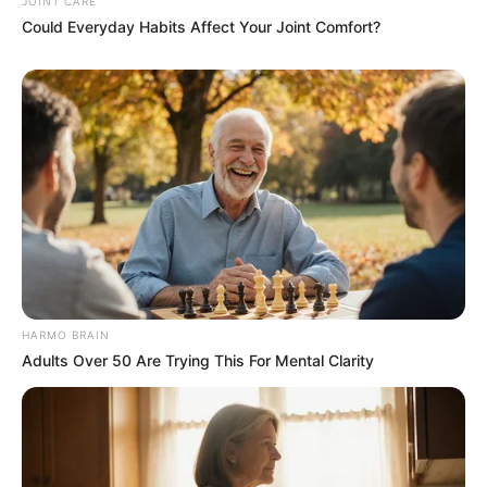
JOINT CARE
Could Everyday Habits Affect Your Joint Comfort?
How Did They Get Gina Carano To Take It All
Back?
BRAINBERRIES
HARMO BRAIN
Adults Over 50 Are Trying This For Mental Clarity