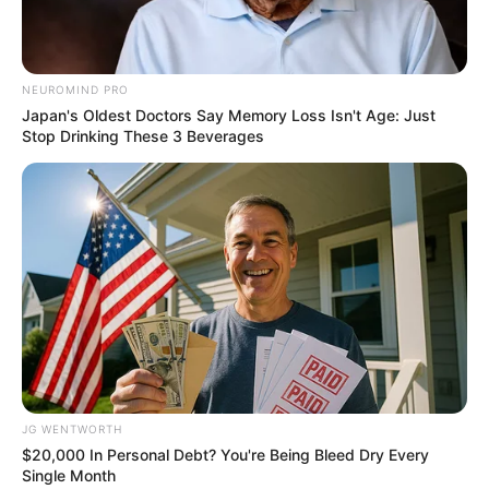
Men, You Don't Need Viagra If You Do This Once A
Day
NEUROMIND PRO
MEDVI
Japan's Oldest Doctors Say Memory Loss Isn't Age: Just
Stop Drinking These 3 Beverages
This Trick Will Give You An Erection At Any Age
MEDVI
JG WENTWORTH
$20,000 In Personal Debt? You're Being Bleed Dry Every
Single Month