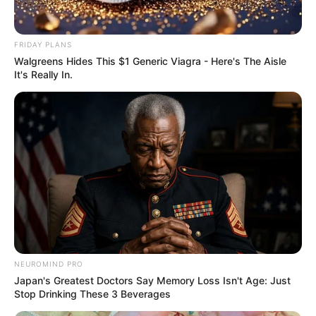
ๆ ทันที
9.
ไม่ได้ยอตัวเองนะ แต่ฉันเป็นทูตที่เก่งมาก ๆ ใครทะเลาะ
FRIDAY PLANS
กันทีไรฉันก็เป็นคนเคลียร์ให้ทุกที
Walgreens Hides This $1 Generic Viagra - Here's The Aisle
10.
สีประจำตัวสุดโปรดของฉันเป็นพวกสีโทนเย็น ทั้งสีฟ้า
It's Really In.
สีเขียวอมฟ้า สีเงิน แล้วก็สีขาว
NEUROMIND PRO
Japan's Greatest Doctors Say Memory Loss Isn't Age: Just
Stop Drinking These 3 Beverages