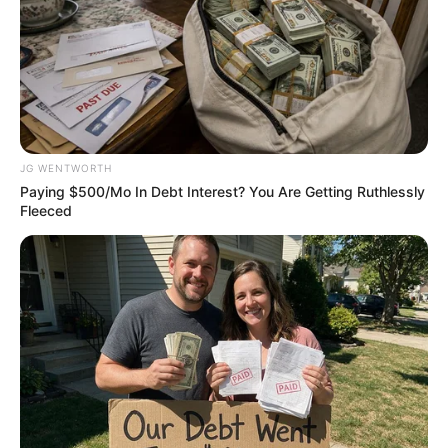
The Influencer Who Went Viral For Inspiring
GRWMs
BRAINBERRIES
JG WENTWORTH
Paying $500/Mo In Debt Interest? You Are Getting Ruthlessly
Fleeced
'The OC' Cast Then And Now - Where Are They 20
Years Later?
BRAINBERRIES