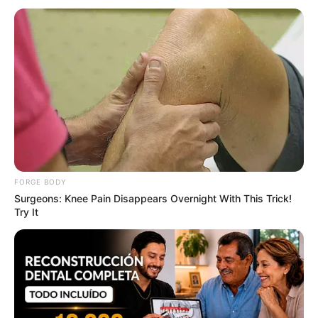
This New Will Give You An Erection After +45
MEDVI
FORGE BODY
Surgeons: Knee Pain Disappears Overnight With This Trick!
Try It