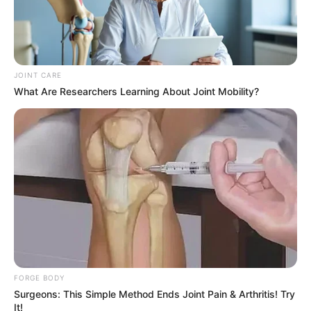
They Laughed At Her Curves—Now She's A
Modeling Sensation
JOINT CARE
What Are Researchers Learning About Joint Mobility?
BRAINBERRIES
FORGE BODY
The 90s Was A Fantastic Decade For Fans Of
Surgeons: This Simple Method Ends Joint Pain & Arthritis! Try
Action Movies
It!