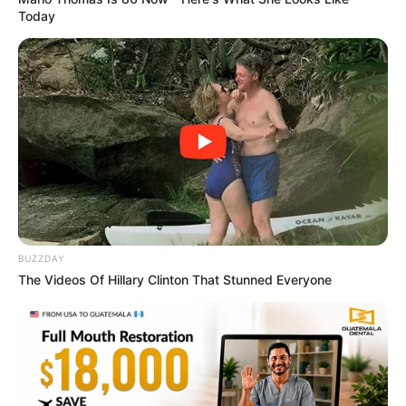
Today
17 Rare Churches Underground That Still Exist
BRAINBERRIES
BUZZDAY
The Videos Of Hillary Clinton That Stunned Everyone