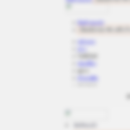
FORGE BODY
Arthrologist Begs To Stop Buying
Knee Braces - Do This Instead
ด