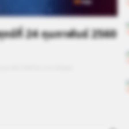
กร์ที่ 24 กุมภาพันธ์ 2560
24 กุมภาพันธ์ 2560 โดย อ.คฑา ชินบัญชร