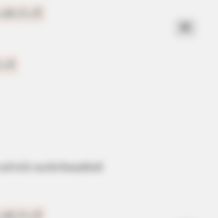
HEALTHYREHABCARE
ic Viagra Is Actually
Walmart Cameras Captur
วงสำหรับ คนเกิดวันพฤหัสบดี