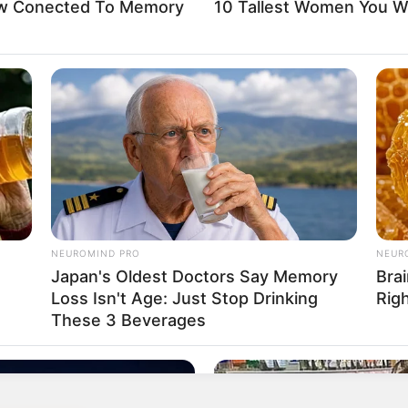
Now Conected To Memory
10 Tallest Women You Wo
NEUROMIND PRO
NEUR
Japan's Oldest Doctors Say Memory
Brai
Loss Isn't Age: Just Stop Drinking
Rig
ดูดวงสำหรับ คนเกิดวันพุธ
These 3 Beverages