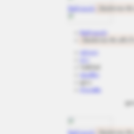
FRIDAY PLANS
Stop Waiting In Line: The 87¢ Gener
"Self-Serve" In Aisle 7
ดูด