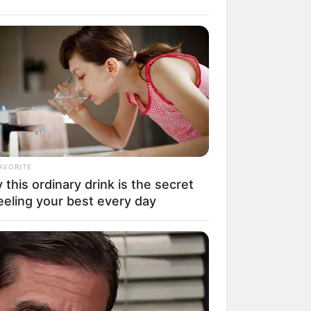
 Silently Destroying Your Brain
It Daily)
AVORITE
this ordinary drink is the secret
eeling your best every day
RION