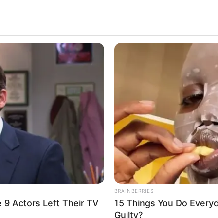
อังคารที่ 22 มกราคม
ุยดวง
FRIDAY PLANS
FORG
 Of
CVS’s Nightmare Comes True: Men
Rub
Ditching Viagra For This 87¢ Generic
Reli
่ 22 มกราคม 2562 โดย อ.แก้วตา คุยดวง
Aisle 7 Hack
BRAINBERRIES
 9 Actors Left Their TV
15 Things You Do Everyd
Guilty?