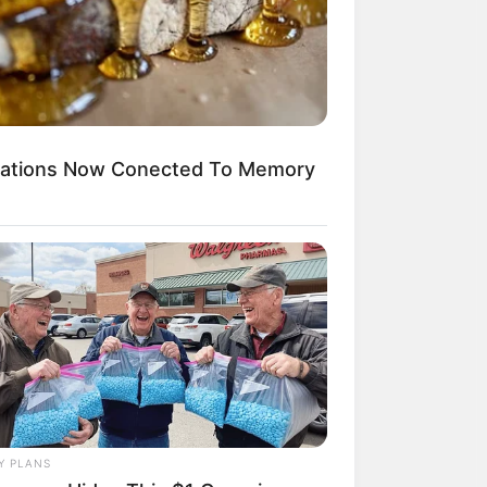
ications Now Conected To Memory
Y PLANS