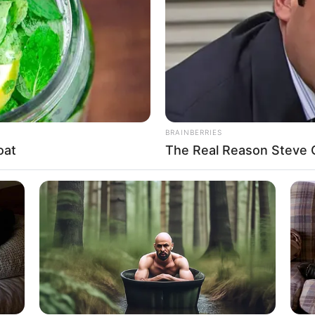
Brain Fog? Scientists Urge: Do This
Tour
Fog
Right Before Sleep
Spe
ู้อื่น แต่ผลงานไม่เป็นไปในทิศทางเดียวกัน งานมีปัญหา
นึง แต่เงินก็ยังไม่พอใช้จ่าย
ี่ใช่เข้ามาเติมเต็มหัวใจ คนมีคู่ ความรู้สึกรักแรกพบ
BRAINBERRIES
oat
The Real Reason Steve Ca
HEALTHYREHABCARE
eath Before You See Her
17 Actors You Didn't Kn