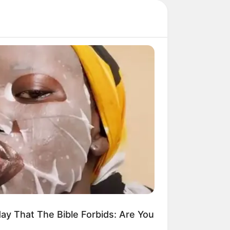
E BODY
 This On Your Knee For Immediate
ef
ay That The Bible Forbids: Are You