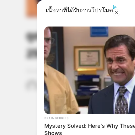
เนื้อหาที่ได้รับการโปรโมต
ดูดวงรายวัน ประจำวัน
2562 โดย อ.แก้วตา ค
RURAL HEARTS
Single In Columbus? So Are Plenty
Farmers Nearby
Home
/
ดูดวงรายวัน
/ ดูดวงรายวัน ประจำวันอังคารที
เจ้าหมอดู
21 ม.ค. 2019
4
BRAINBERRIES
Mystery Solved: Here's Why These
Shows
แชร์