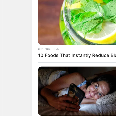
Neurologists Have Identified 10
Medications Now Linked To Brain 
ดวงการงาน
ทำงานร่วมกันกับผ
In Adults Over 60
ดวงการเงิน
มีรายได้เข้ามาส่วน
ดวงความรัก
คนโสด กำลังรอคนท
หายไป ทำให้ชีวิตคู่ขาดสีสัน
BRAINBERRIES
10 Foods That Instantly Reduce Bl
BUZZ DAY
Remember Lizzie? Take A Deep Br