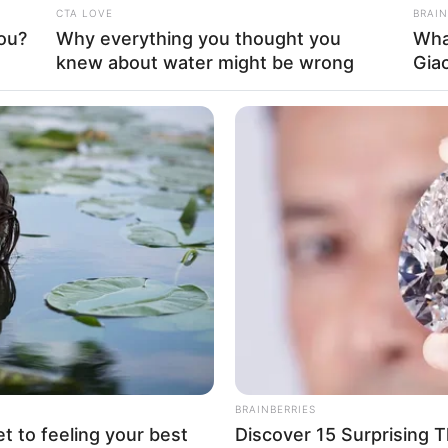
Mind
CTA LOVE
BRAIN
ou?
Why everything you thought you
Wha
knew about water might be wrong
Gia
เอกสาร อาจมีปัญหาทำให้เกิดความผิดพลาดได้
 หรือเงินเก่าๆ มาใช้จ่ายก่อน
LION COVERAGE
LUME
These Columbus Companies Have
รวมว
็บยังไม่กล้าที่จะเริ่มต้น คนมีคู่ บังคับหรือใส่กรอบให้คู่
The Lowest Car Insurance Quotes In
ในไ
2026
เอง
BRAINBERRIES
et to feeling your best
Discover 15 Surprising 