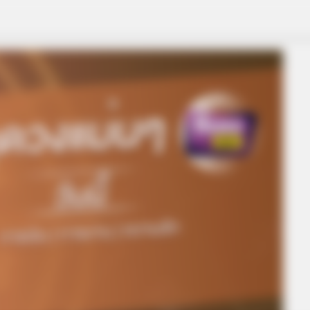
RURAL HEARTS
 Loss Isn't Age: Just
She Asked About Saturda
Four.