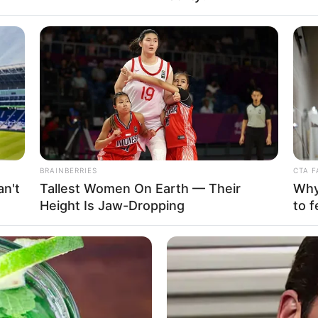
MEMORY HEALTH
Joint Pain & Arthritis!
The Popular Drink That's
Cells (Most People Have 
BRAINBERRIES
CTA F
n't
Tallest Women On Earth — Their
Why 
Height Is Jaw-Dropping
to f
NEURO SHARP
HABE