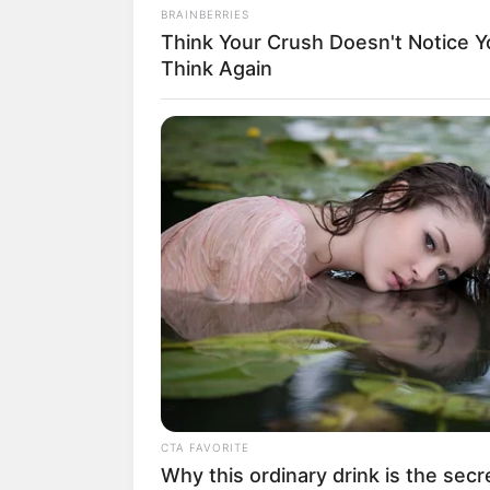
Now
BRAINBERRIES
Think Your Crush Doesn't Notice Y
Think Again
ดูดวงคนเกิดวันจันทร์
ดวงการงาน
ให้ระวังในเรื่อง
ดวงการเงิน
อาจต้องนำเงินเก็บ
GUATEMALA DENTAL
Guatemala Dental
ดวงความรัก
คนโสด ทั้งรักทั้งเจ
มากเกินไปจนไม่มีความเป็นตัว
CTA FAVORITE
Why this ordinary drink is the secr