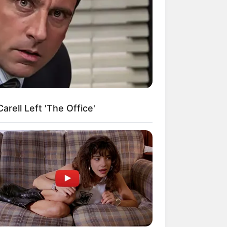
ists' Alaska Discovery Left Police
echless!
rell Left 'The Office'
ow Were Gay—No. 7 Will Blow Your