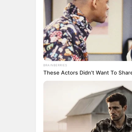
ดูดวงคนเกิดวันอังคาร
ดวงการงาน
งานที่หวังไว้มีโ
BRAINBERRIES
These Actors Didn't Want To Share
ดวงการเงิน
อาจตัองใช้เวลาในก
ดวงความรัก
คนโสด ยังคงโกรธแ
ระวังในเรื่องของการทำร้ายจิ