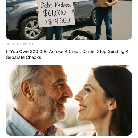
How They Made Little Simba Look So Lifelike in
JG WENTWORTH
'The Lion King'
If You Owe $20,000 Across 4 Credit Cards, Stop Sending 4
BRAINBERRIES
Separate Checks