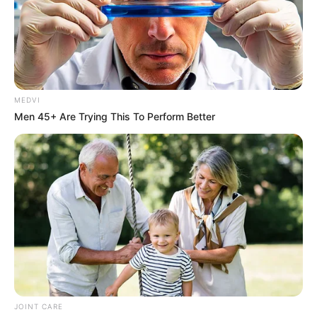
MEDVI
Men 45+ Are Trying This To Perform Better
Is The Movie "Danish Girl" A True Story?
BRAINBERRIES
JOINT CARE