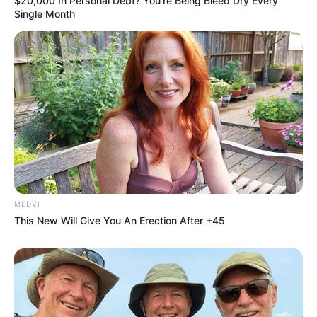
ชอบแทนได้ จะต้องทำเอง
$20,000 In Personal Debt? You're Being Bleed Dry Every
Single Month
ดวงการเงิน
ใช้เงินไปกับการพักผ่อนหย่อนใจ หรือใช้เงินไป
กับการท่องเที่ยว
ดวงความรัก
คนโสด จะมีคนที่อายุมากกว่าเข้ามาพูดคุย
ทำความรู้จัก คนมีคู่ ไม่มีอะไรน่าเป็นห่วง สบายๆ ช่วยเหลือ
กันได้ดี
https://seeme.me/ch/duangded/9xGZb1?
pl=yPX6Ay
MEDVI
This New Will Give You An Erection After +45
ดวงรายสัปดาห์ 17- 23 กุมภาพันธ์ 2562 (คนเกิดทั้ง 7
วัน)