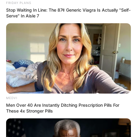
FRIDAY PLANS
Stop Waiting In Line: The 87¢ Generic Viagra Is Actually "Self-
Serve" In Aisle 7
ABOUT THE AUTHOR
เจ้าหมอดู
MEDVI
Men Over 40 Are Instantly Ditching Prescription Pills For
เนื้อหาที่ได้รับการโปรโมต
These 4x Stronger Pills