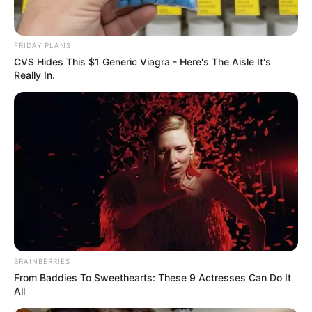
ดวง
เจ้าหมอดู
19 ก.พ. 2019
5
FRIDAY PLANS
CVS Hides This $1 Generic Viagra - Here's The Aisle It's
Really In.
แชร์
ดูดวงรายวัน
BRAINBERRIES
From Baddies To Sweethearts: These 9 Actresses Can Do It
All