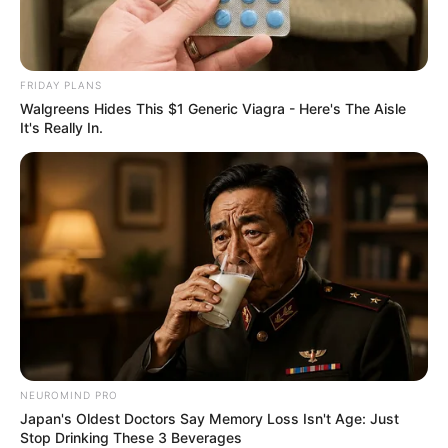
Hidden Sins: 15 Bible Prohibited Acts We All
FRIDAY PLANS
Commit!
Walgreens Hides This $1 Generic Viagra - Here's The Aisle
BRAINBERRIES
It's Really In.
เรื่องอื่นๆ ที่น่าสนใจ
NEUROMIND PRO
Japan's Oldest Doctors Say Memory Loss Isn't Age: Just
Stop Drinking These 3 Beverages