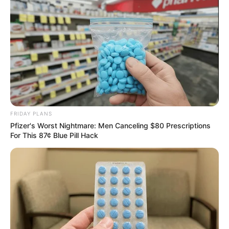
Tallest Women On Earth — Their Height Is Jaw-
FRIDAY PLANS
Dropping
Pfizer's Worst Nightmare: Men Canceling $80 Prescriptions
BRAINBERRIES
For This 87¢ Blue Pill Hack