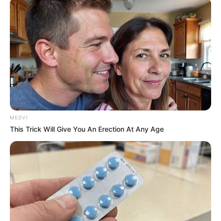
ดูดวง
คนเกิดวันอาทิตย์
ดวงการงาน
ได้รับผลประโยชน์ หรือกำไรทางธุรกิจ หรือผล
MEDVI
งานได้รับคำชมและประสบความสำเร็จ
This Trick Will Give You An Erection At Any Age
ดวงการเงิน
อาจมีเกณฑ์จ่ายเงินไปกับเรื่องของยานพาหนะ
รวมทั้งซื้อและซ่อมด้วย
ดวงความรัก
คนโสด จะมีคนใจดีและอบอุ่นเข้ามาทำให้
รู้สึกดี คนมีคู่ อาจได้รับมรดกของครอบครัวฝ่ายใดฝ่ายหนึ่ง