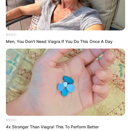
ปกติ อาจด้วยงานที่มีปัญหาต้องแก้ไข
ดวงการเงิน
มีรายได้เข้ามา ให้ได้เก็บหอมรอมริบเพิ่มมาก
ขึ้น
MEDVI
ดวงความรัก
คนโสด จะมีคนใหม่เข้ามาขายขนมจีบ คนมีคู่
Men, You Don't Need Viagra If You Do This Once A Day
จะมีซื้อสิ่งของมีค่าร่วมกัน เช่นบ้านรถ
MEDVI
4x Stronger Than Viagra! This To Perform Better