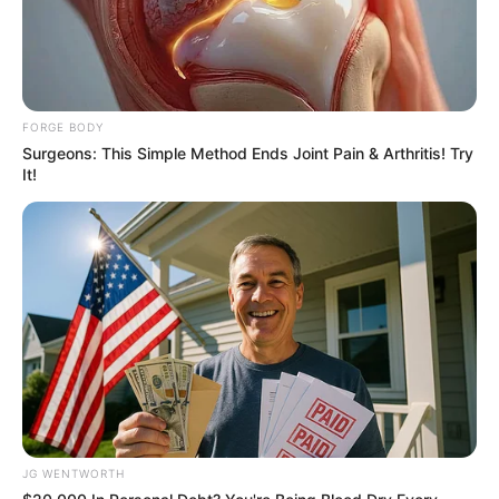
ดวงความรัก
คนโสด มีปัญหากับคนรักเก่ากับเรื่องที่เคยมี
ปัญหา คนมีคู่ ธุรกิจที่ทำร่วมกันได้ผลกำไรดีงอกงาม
FORGE BODY
Surgeons: This Simple Method Ends Joint Pain & Arthritis! Try
It!
ดูดวงคนเกิดวันเสาร์
ดวงการงาน
สิ่งที่ต้องผิดชอบในเรื่องงาน ซึ่งไม่มีใครรับผิด
JG WENTWORTH