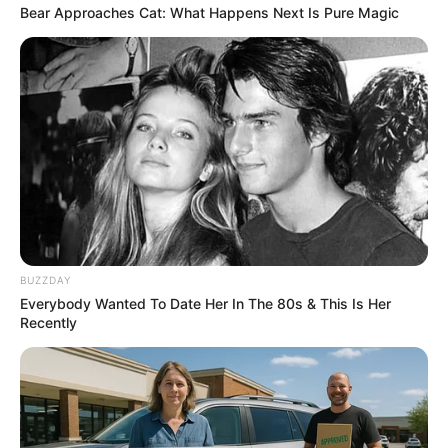
Bear Approaches Cat: What Happens Next Is Pure Magic
If Looks Could Kill, These Women Would Be On
Top
BUZZDAY
BRAINBERRIES
Everybody Wanted To Date Her In The 80s & This Is Her
Recently