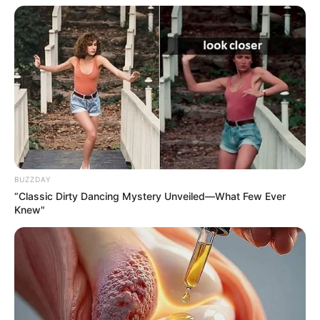
BUZZDAY
ดูดวงคนเกิดวันศุกร์
“Classic Dirty Dancing Mystery Unveiled—What Few Ever
Knew"
ดวงการงาน
ธุรกิจที่ทำกับครอบครัวหรือมีหุ้นส่วน เป็นไป
ด้วยดี หรือว่ามีกำไรเข้ามา
ดวงการเงิน
ให้ระวังรายจ่ายที่ไม่ได้อยู่ในลิสต์ หรือรายจ่าย
จร รายจ่ายด่วนที่เข้ามา