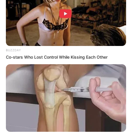
BUZZDAY
Co-stars Who Lost Control While Kissing Each Other
They Laughed At Her Curves—Now She's A
Modeling Sensation
BRAINBERRIES