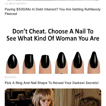
BRAINBERRIES
JG WENTWORTH
Paying $500/Mo In Debt Interest? You Are Getting Ruthlessly
The Most Unexpected Wedding Dance Moments
Fleeced
BRAINBERRIES
BUZZDAY
The Most Surprising Things About FIFA World Cup
Pick A Ring And Nail Shape To Reveal Your Darkest Secrets!
2026
BRAINBERRIES