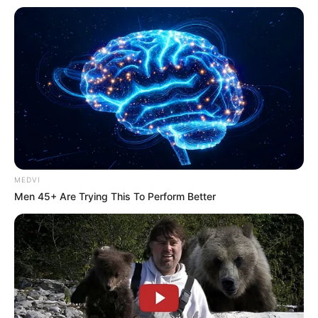
ดูดวงคนเกิดวันพุธ
ดวงการงาน
ด้วยตำแหน่งหน้าที่ที่ต้องรับผิดชอบ ทำให้ต้อง
รับมือกับปัญหาที่ไม่มีใครสามารถตัดสินแทนได้
ดวงการเงิน
นำเงินไปทำบุญ หรือเริ่มคิดในการวางแผน
การออมเงิน อาจนำเงินไปฝากประจำที่แบงก์
ดวงความรัก
คนโสด จะได้คู่จากการเดินทาง ทั้งในเรื่อง
MEDVI
งานหรือท่องเที่ยว คนมีคู่ ต้องดูแลคนในครอบครัว ทั้งของ
Men 45+ Are Trying This To Perform Better
ตนเองและคู่รัก