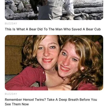
BUZZDAY
This Is What A Bear Did To The Man Who Saved A Bear Cub
ดูดวงคนเกิดวันพฤหัสบดี
ดวงการงาน
ต้องมีการเดินทางติดต่อกับคู่ค้า คู่สัญญา
หรือกับลูกค้า หรือมีการประชุม พูดคุย ประชาสัมพันธ์
ดวงการเงิน
ใช้เงินตามอำเภอใจมาก แต่ก็ดีที่ยังมีเก็บ หรือ
เงินได้กำไรมาก็นำมาใช้
ดวงความรัก
คนโสด อาจได้คู่จากที่ทำงานเดียวกัน คนมีคู่
BUZZDAY
ได้พึ่งพาอาศัยร่วมกันและกันได้ดี
Remember Hensel Twins? Take A Deep Breath Before You
See Them Now