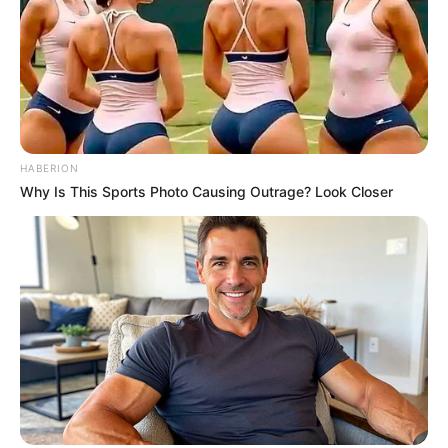
BRAINBERRIES
She Took Her Love For Horses To A Whole New
Level
BRAINBERRIES
HABERION
Why Is This Sports Photo Causing Outrage? Look Closer
Macaulay Culkin's Own Version Of The New ‘Home
Alone’
BRAINBERRIES
Clothes And Shoes Are The Real Challenges For