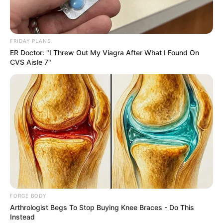
FRIDAY PLANS
ER Doctor: "I Threw Out My Viagra After What I Found On
CVS Aisle 7"
ดูดวงคนเกิดวันจันทร์
ดวงการงาน
อาจจะต้องงัดความรู้ความสามารถในเรื่อง
งานออกมาใช้เยอะ
FORGE BODY
ดวงการเงิน
ใช้จ่ายไปกับเรื่องของตัวเองเป็นส่วนมาก เช่น
Arthrologist Begs To Stop Buying Knee Braces - Do This
ค่าแต่งตัว ค่ากินเที่ยว
Instead