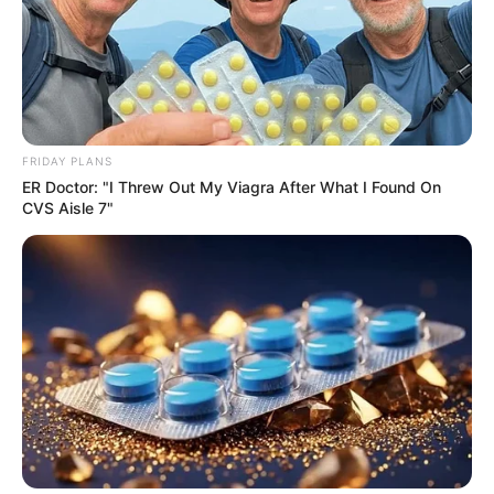
FRIDAY PLANS
ER Doctor: "I Threw Out My Viagra After What I Found On
CVS Aisle 7"
ข้อมูลโดย:
แก้วตา คุยดวง
แชมป์อันดับ 1 ศึกชิงจ้าวหมอดู 2018
HOROLive ดูดวงสดบนมือถือ ทุกที่ทุกเวลา
กับหมอดูคุณภาพที่เราคัดสรรมาแล้ว
ดาวน์โหลด –
คลิก
รายละเอียดเพิ่มเติม
horolive
ดวงรายวัน
ดูดวง อ.แก้วตา คุยดวง
ดูดวงปี 62
ดูดวงรายวัน