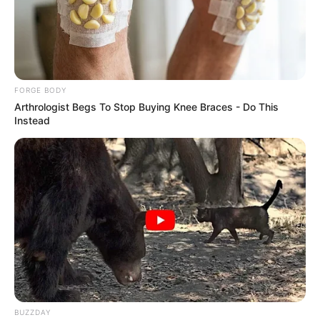
From Baddies To Sweethearts: 9 Actresses That
Can Do It All!
BRAINBERRIES
FORGE BODY
Arthrologist Begs To Stop Buying Knee Braces - Do This
Instead
15 Things You Do Everyday That The Bible
Forbids: Are You Guilty?
BRAINBERRIES
BUZZDAY