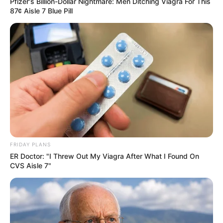
Pfizer's Billion-Dollar Nightmare: Men Ditching Viagra For This
87¢ Aisle 7 Blue Pill
The Rarest And Most Valuable Card In The Whole
World
BRAINBERRIES
FRIDAY PLANS
ER Doctor: "I Threw Out My Viagra After What I Found On
CVS Aisle 7"