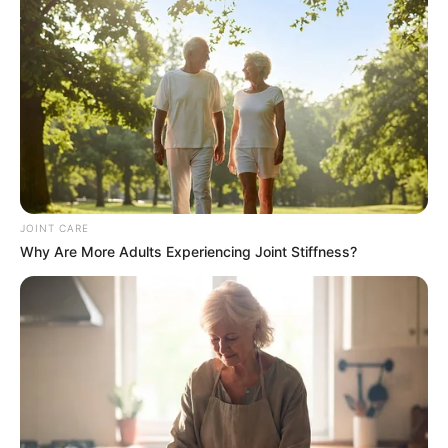
Busting Movie Myths! Common Clichés That Don't
Reflect Reality
BRAINBERRIES
JOINT CARE
Why Are More Adults Experiencing Joint Stiffness?