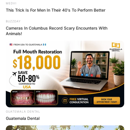
This Family!
MEDVI
This Trick Is For Men In Their 40's To Perform Better
BRAINBERRIES
BUZZDAY
Cameras In Columbus Record Scary Encounters With
Animals!
17 Rare Churches Underground That Still Exist
BRAINBERRIES
GUATEMALA DENTAL
Guatemala Dental