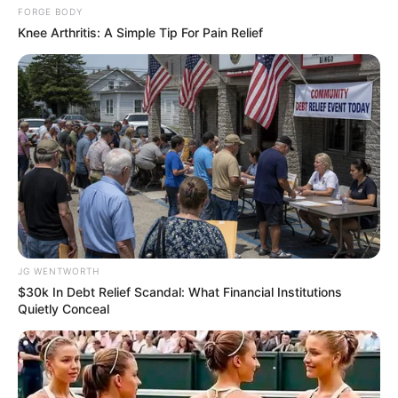
FORGE BODY
Knee Arthritis: A Simple Tip For Pain Relief
Once Criticized For Her Figure, Now She's Turning
Heads
BRAINBERRIES
JG WENTWORTH
$30k In Debt Relief Scandal: What Financial Institutions
Quietly Conceal
10 World Cup 2026 Facts Every Football Fan
Should Know