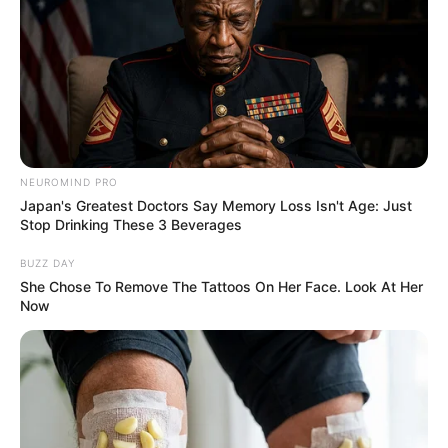
NEUROMIND PRO
Why this ordinary drink is the secret to feeling
Japan's Greatest Doctors Say Memory Loss Isn't Age: Just
your best every day
Stop Drinking These 3 Beverages
CTA FAVORITE
BUZZ DAY
She Chose To Remove The Tattoos On Her Face. Look At Her
Now