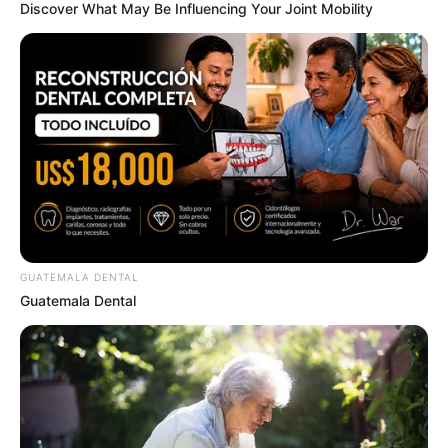
Discover What May Be Influencing Your Joint Mobility
Why this ordinary drink is the secret to feeling
your best every day
CTA LOVE
GUATEMALA DENTAL
Guatemala Dental
Remember These Iconic '90s Couples? See The
List That Defined A Generation