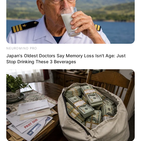
Why everything you thought you knew about water
might be wrong
CTA LOVE
NEUROMIND PRO
Japan's Oldest Doctors Say Memory Loss Isn't Age: Just
Stop Drinking These 3 Beverages
Have You Seen Her GRWM? She Inspires Millions
BRAINBERRIES
Sensational Seductress: Demi Moore's Most
Scandalous Performances